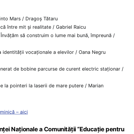
into Mars / Dragoș Tătaru
că între mit și realitate / Gabriel Raicu
vățăm să construim o lume mai bună, împreună /
a identității vocaționale a elevilor / Oana Negru
rat de bobine parcurse de curent electric staționar /
 de la pointeri la laserii de mare putere / Marian
minică – aici
nței Naționale a Comunității “Educație pentru