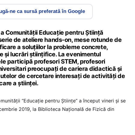
gă-ne ca sursă preferată în Google
a Comunității Educație pentru Știință
 serie de ateliere hands-on, mese rotunde de
ficare a soluțiilor la probleme concrete,
 și lucrări științifice. La evenimentul
le participă profesori STEM, profesori
universitari preocupaţi de cariera didactică și
tutelor de cercetare interesați de activități de
re a ştiinţei.
unității “Educație pentru Științe” a început vineri și se
cembrie 2019, la Biblioteca Națională de Fizică din