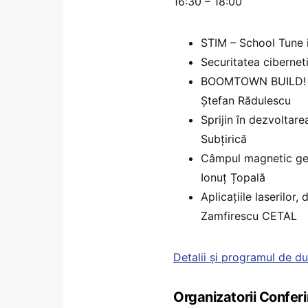
16:30 – 18:00
STIM – School Tune 
Securitatea ciberneti
BOOMTOWN BUILD! În
Ștefan Rădulescu
Sprijin în dezvoltare
Subțirică
Câmpul magnetic gene
Ionuț Țopală
Aplicațiile laserilor,
Zamfirescu CETAL
Detalii și programul de du
Organizatorii Conferi