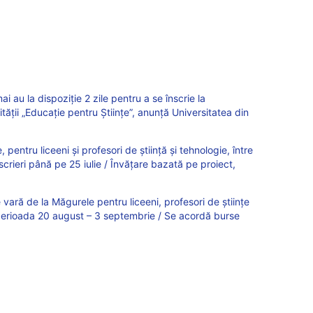
 mai au la dispoziție 2 zile pentru a se înscrie la
ății „Educație pentru Științe”, anunță Universitatea din
pentru liceeni și profesori de știință și tehnologie, între
scrieri până pe 25 iulie / Învățare bazată pe proiect,
 vară de la Măgurele pentru liceeni, profesori de științe
 în perioada 20 august – 3 septembrie / Se acordă burse