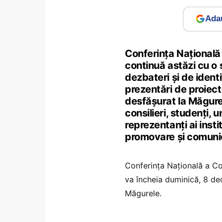
Adau
Conferința Națională 
continuă astăzi cu o
dezbateri și de identi
prezentări de proiecte
desfășurat la Măgure
consilieri, studenți, 
reprezentanți ai insti
promovare și comunica
Conferința Națională a Com
va încheia duminică, 8 de
Măgurele.