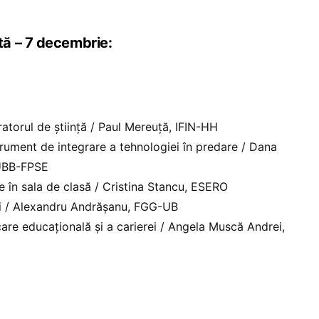
ă – 7 decembrie:
ratorul de știință / Paul Mereuță, IFIN-HH
ument de integrare a tehnologiei în predare / Dana
 UBB-FPSE
 în sala de clasă / Cristina Stancu, ESERO
i / Alexandru Andrășanu, FGG-UB
are educațională și a carierei / Angela Muscă Andrei,