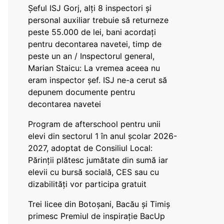
Șeful ISJ Gorj, alți 8 inspectori și
personal auxiliar trebuie să returneze
peste 55.000 de lei, bani acordați
pentru decontarea navetei, timp de
peste un an / Inspectorul general,
Marian Staicu: La vremea aceea nu
eram inspector șef. ISJ ne-a cerut să
depunem documente pentru
decontarea navetei
Program de afterschool pentru unii
elevi din sectorul 1 în anul școlar 2026-
2027, adoptat de Consiliul Local:
Părinții plătesc jumătate din sumă iar
elevii cu bursă socială, CES sau cu
dizabilităţi vor participa gratuit
Trei licee din Botoșani, Bacău și Timiș
primesc Premiul de inspirație BacUp