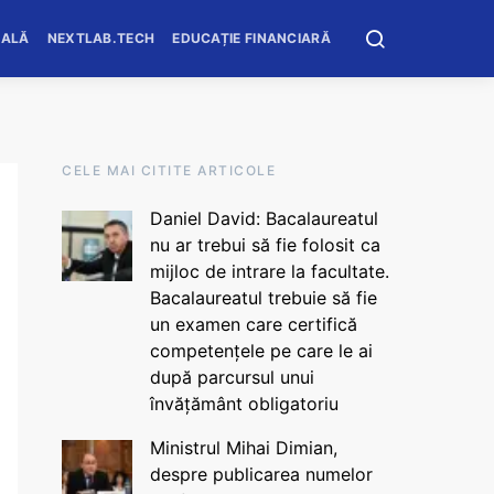
OALĂ
NEXTLAB.TECH
EDUCAȚIE FINANCIARĂ
CELE MAI CITITE ARTICOLE
Daniel David: Bacalaureatul
nu ar trebui să fie folosit ca
mijloc de intrare la facultate.
Bacalaureatul trebuie să fie
un examen care certifică
competențele pe care le ai
după parcursul unui
învățământ obligatoriu
Ministrul Mihai Dimian,
despre publicarea numelor