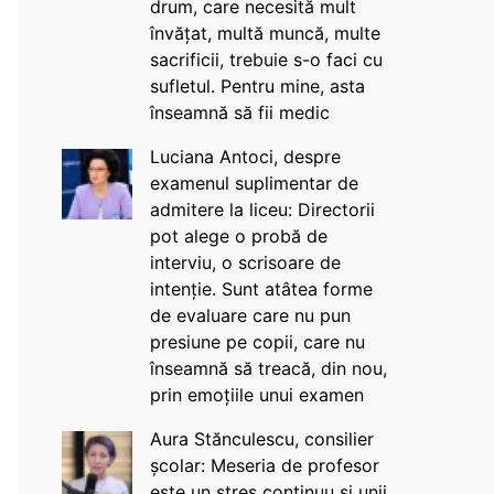
drum, care necesită mult
învățat, multă muncă, multe
sacrificii, trebuie s-o faci cu
sufletul. Pentru mine, asta
înseamnă să fii medic
Luciana Antoci, despre
examenul suplimentar de
admitere la liceu: Directorii
pot alege o probă de
interviu, o scrisoare de
intenție. Sunt atâtea forme
de evaluare care nu pun
presiune pe copii, care nu
înseamnă să treacă, din nou,
prin emoțiile unui examen
Aura Stănculescu, consilier
școlar: Meseria de profesor
este un stres continuu și unii