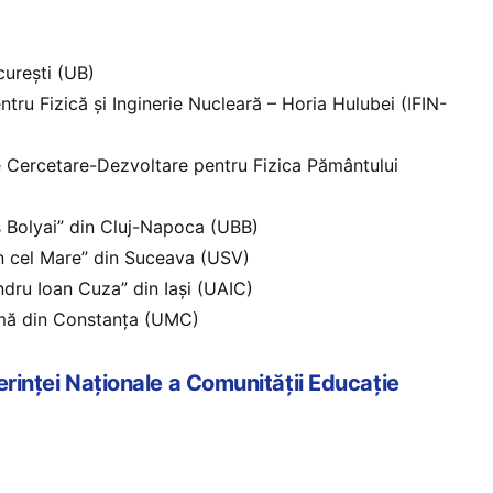
curești (UB)
entru Fizică și Inginerie Nucleară – Horia Hulubei (IFIN-
de Cercetare-Dezvoltare pentru Fizica Pământului
ș Bolyai” din Cluj-Napoca (UBB)
an cel Mare” din Suceava (USV)
ndru Ioan Cuza” din Iași (UAIC)
imă din Constanța (UMC)
ferinței Naționale a Comunității Educație