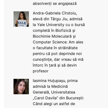
absolvenți se angajează
Andra-Gabriela Cîrstoiu,
elevă din Târgu Jiu, admisă
la Yale University cu o bursă
completă în Biofizică și
Biochimie Moleculară și
Computer Science: Am ales
o facultate în străinătate
pentru că pot deprinde noi
cunoștințe, dar vreau să mă
întorc în țară și să devin
profesor
Iasmina Huțupașu, prima
admisă la Medicină
Generală, Universitatea
„Carol Davila” din București:
Când alegi un astfel de