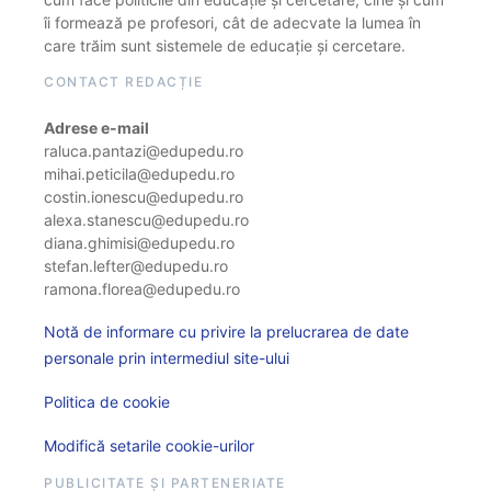
îi formează pe profesori, cât de adecvate la lumea în
care trăim sunt sistemele de educație și cercetare.
CONTACT REDACȚIE
Adrese e-mail
raluca.pantazi@edupedu.ro
mihai.peticila@edupedu.ro
costin.ionescu@edupedu.ro
alexa.stanescu@edupedu.ro
diana.ghimisi@edupedu.ro
stefan.lefter@edupedu.ro
ramona.florea@edupedu.ro
Notă de informare cu privire la prelucrarea de date
personale prin intermediul site-ului
Politica de cookie
Modifică setarile cookie-urilor
PUBLICITATE ȘI PARTENERIATE