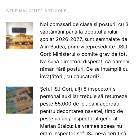
CELE MAI CITITE ARTICOLE
Noi comasări de clase și posturi, cu 3
săptămâni până la debutul anului
școlar 2026-2027, sunt semnalate de
Alin Badea, prim-vicepreședinte USLI
Gorj: Ministerul o comite grav de tot.
Ne sună directorii disperați că oamenii
rămân fără posturi. Ce se întâmplă cu
învățătorii, cu educatorii?
Șeful ISJ Gorj, alți 8 inspectori și
personal auxiliar trebuie să returneze
peste 55.000 de lei, bani acordați
pentru decontarea navetei, timp de
peste un an / Inspectorul general,
Marian Staicu: La vremea aceea nu
eram inspector șef. ISJ ne-a cerut să