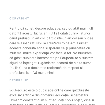
COPYRIGHT
Pentru că scrieți despre educație, sau cu atât mai mult
datorită acestui lucru, ar fi util să citați cu link, atunci
când preluați un articol, părți dintr-un articol sau o idee
care v-a inspirat. Noi, la EduPedu.ro ne-am asumat
această conduită etică și sperăm că și publicațiile cu
mult mai multă experiență vor face la fel. Ne bucurăm
că găsiți subiecte interesante pe Edupedu.ro și suntem
siguri că înțelegeți rugămintea noastră de a cita sursa
(cu link), ca o declarație reciprocă de respect și
profesionalism. Vă mulțumim!
DESPRE NOI
EduPedu.ro este o publicație online care găzduiește
exclusiv articole din domeniul educației și cercetării.
Urmărim constant cum sunt educați copiii noștri, cine și
cum face politicile din educație și cercetare, cine și cum