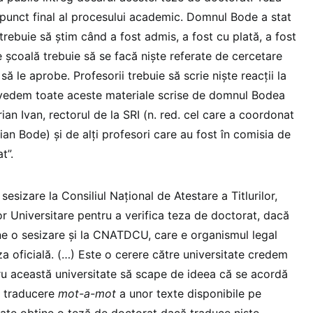
punct final al procesului academic. Domnul Bode a stat
 trebuie să știm când a fost admis, a fost cu plată, a fost
de școală trebuie să se facă niște referate de cercetare
să le aprobe. Profesorii trebuie să scrie niște reacții la
 vedem toate aceste materiale scrise de domnul Bodea
an Ivan, rectorul de la SRI (n. red. cel care a coordonat
ian Bode) și de alți profesori care au fost în comisia de
t”.
esizare la Consiliul Naţional de Atestare a Titlurilor,
or Universitare pentru a verifica teza de doctorat, dacă
e o sesizare și la CNATDCU, care e organismul legal
za oficială. (…) Este o cerere către universitate credem
ru această universitate să scape de ideea că se acordă
in traducere
mot-a-mot
a unor texte disponibile pe
poate obține o teză de doctorat dacă traduce niște