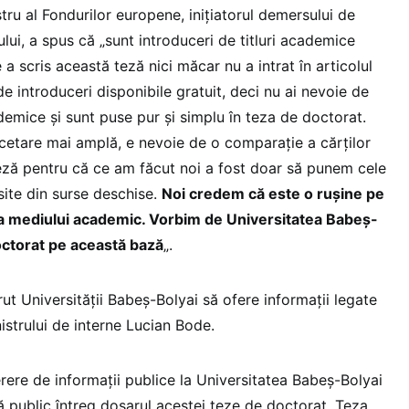
stru al Fondurilor europene, inițiatorul demersului de
ului, a spus că „sunt introduceri de titluri academice
a scris această teză nici măcar nu a intrat în articolul
e introduceri disponibile gratuit, deci nu ai nevoie de
emice și sunt puse pur și simplu în teza de doctorat.
cetare mai amplă, e nevoie de o comparație a cărților
 teză pentru că ce am făcut noi a fost doar să punem cele
ite din surse deschise.
Noi credem că este o rușine pe
 a mediului academic. Vorbim de Universitatea Babeș-
octorat pe această bază
„.
ut Universității Babeș-Bolyai să ofere informații legate
istrului de interne Lucian Bode.
rere de informații publice la Universitatea Babeș-Bolyai
ă public întreg dosarul acestei teze de doctorat. Teza