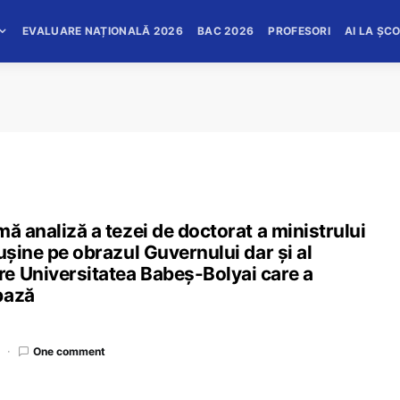
EVALUARE NAȚIONALĂ 2026
BAC 2026
PROFESORI
AI LA ȘC
ă analiză a tezei de doctorat a ministrului
ușine pe obrazul Guvernului dar și al
e Universitatea Babeș-Bolyai care a
bază
One comment