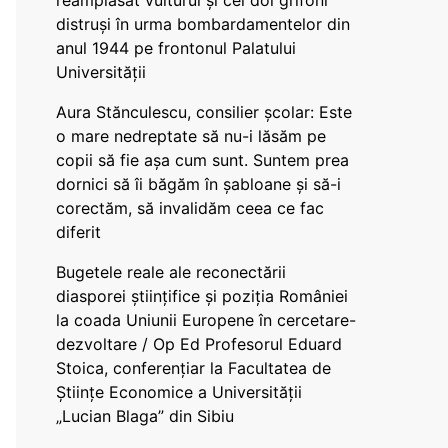
reamplasat vulturul și cei doi grifoni
distruși în urma bombardamentelor din
anul 1944 pe frontonul Palatului
Universității
Aura Stănculescu, consilier școlar: Este
o mare nedreptate să nu-i lăsăm pe
copii să fie așa cum sunt. Suntem prea
dornici să îi băgăm în șabloane și să-i
corectăm, să invalidăm ceea ce fac
diferit
Bugetele reale ale reconectării
diasporei științifice și poziția României
la coada Uniunii Europene în cercetare-
dezvoltare / Op Ed Profesorul Eduard
Stoica, conferențiar la Facultatea de
Științe Economice a Universității
„Lucian Blaga” din Sibiu