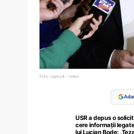
Foto: captură – video
Adau
USR a depus o solicit
cere informații legat
lui Lucian Bode: „Tez