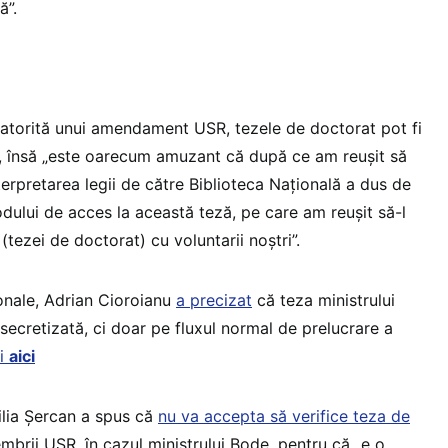
ă”.
 datorită unui amendament USR, tezele de doctorat pot fi
l, însă „este oarecum amuzant că după ce am reușit să
rpretarea legii de către Biblioteca Națională a dus de
dului de acces la această teză, pe care am reușit să-l
(tezei de doctorat) cu voluntarii noștri”.
ionale, Adrian Cioroianu
a precizat
că teza ministrului
 secretizată, ci doar pe fluxul normal de prelucrare a
ii
aici
ilia Șercan a spus că
nu va accepta să verifice teza de
mbrii USR, în cazul ministrului Bode, pentru că „e o