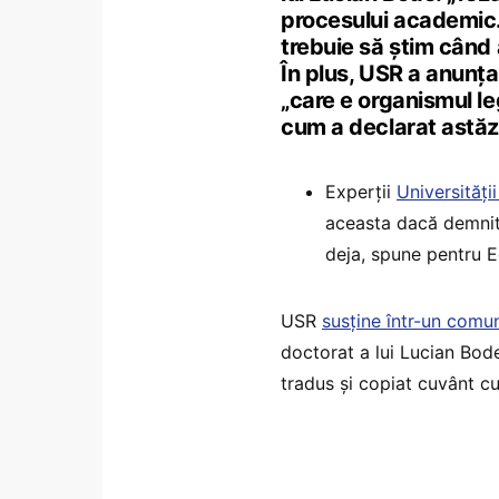
procesului academic.
trebuie să știm când a
În plus, USR a anunț
„care e organismul le
cum a declarat astăzi
Experții
Universități
aceasta dacă demnita
deja, spune pentru 
USR
susține într-un comu
doctorat a lui Lucian Bode,
tradus și copiat cuvânt cu