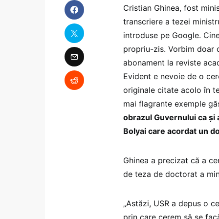
Cristian Ghinea, fost mini
transcriere a tezei ministr
introduse pe Google. Cine 
propriu-zis. Vorbim doar d
abonament la reviste acad
Evident e nevoie de o cer
originale citate acolo în
mai flagrante exemple găs
obrazul Guvernului ca și
Bolyai care acordat un d
Ghinea a precizat că a cer
de teza de doctorat a min
„Astăzi, USR a depus o ce
prin care cerem să se fac