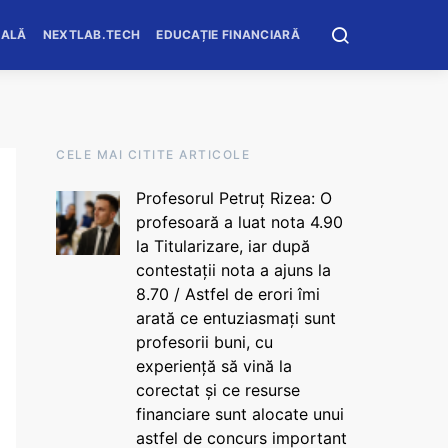
OALĂ
NEXTLAB.TECH
EDUCAȚIE FINANCIARĂ
CELE MAI CITITE ARTICOLE
Profesorul Petruț Rizea: O
profesoară a luat nota 4.90
la Titularizare, iar după
contestații nota a ajuns la
8.70 / Astfel de erori îmi
arată ce entuziasmați sunt
profesorii buni, cu
experiență să vină la
corectat și ce resurse
financiare sunt alocate unui
astfel de concurs important