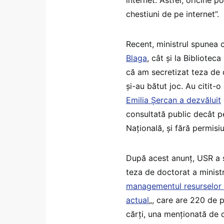
chestiuni de pe internet”.
Recent, ministrul spunea c
Blaga
, cât și la Bibliote
că am secretizat teza de d
și-au bătut joc. Au citit-
Emilia Șercan a dezvăluit
consultată public decât pe
Națională, și fără permisi
După acest anunț, USR a s
teza de doctorat a ministr
managementul resurselor l
actual
„, care are 220 de p
cărți, una menționată de d