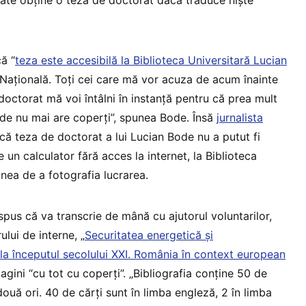
ă “
teza este accesibilă la Biblioteca Universitară Lucian
ca Națională. Toți cei care mă vor acuza de acum înainte
octorat mă voi întâlni în instanță pentru că prea mult
o de nu mai are coperți”, spunea Bode. Însă
jurnalista
că teza de doctorat a lui Lucian Bode nu a putut fi
 un calculator fără acces la internet, la Biblioteca
unea de a fotografia lucrarea.
pus că va transcrie de mână cu ajutorul voluntarilor,
ului de interne, „
Securitatea energetică și
a începutul secolului XXI. România în context european
agini “cu tot cu coperți”. „Bibliografia conține 50 de
ouă ori. 40 de cărți sunt în limba engleză, 2 în limba