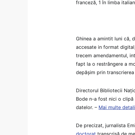
franceză, 1 în limba italian
Ghinea a amintit luni că,
accesate in format digita
trecem amendamentul, inte
fapt la o restrângere a mo
depășim prin transcrierea 
Directorul Bibliotecii Naț
Bode n-a fost nici o clipă
datelor. –
Mai multe detal
De precizat, jurnalista Em
doctorat
transcrisă de me