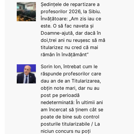
Ședințele de repartizare a
profesorilor 2026, la Sibiu.
Învățătoare: „Am zis iau ce
este. O să fac naveta și
Doamne-ajută, dar dacă în
doi,trei ani nu reușesc să mă
titularizez nu cred că mai
rămân în învățământ”
Sorin Ion, întrebat cum le
răspunde profesorilor care
dau an de an Titularizarea,
obțin note mari, dar nu au
post pe perioadă
nedeterminată: În ultimii ani
am încercat să ținem cât se
poate de bine sub control
posturile titularizabile / La
niciun concurs nu poți