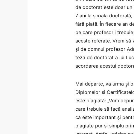
de doctorat este doar un 
7 ani la școala doctorală,
fără plată. În fiecare an 
pe care profesorii trebuie 
aceste referate. Vrem să
și de domnul profesor Adri
teza de doctorat a lui Luc
acordarea acestui doctora
Mai departe, va urma și o s
Diplomelor si Certificatel
este plagiată: „Vom depun
care trebuie să facă anali
că este important și pent
plagiate pur și simplu pr
internet. Astfel, oricine 