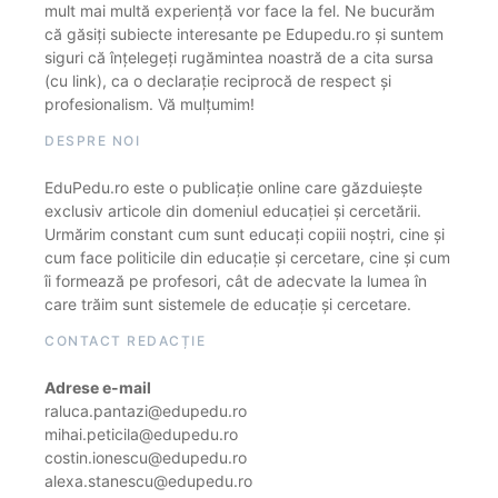
mult mai multă experiență vor face la fel. Ne bucurăm
că găsiți subiecte interesante pe Edupedu.ro și suntem
siguri că înțelegeți rugămintea noastră de a cita sursa
(cu link), ca o declarație reciprocă de respect și
profesionalism. Vă mulțumim!
DESPRE NOI
EduPedu.ro este o publicație online care găzduiește
exclusiv articole din domeniul educației și cercetării.
Urmărim constant cum sunt educați copiii noștri, cine și
cum face politicile din educație și cercetare, cine și cum
îi formează pe profesori, cât de adecvate la lumea în
care trăim sunt sistemele de educație și cercetare.
CONTACT REDACȚIE
Adrese e-mail
raluca.pantazi@edupedu.ro
mihai.peticila@edupedu.ro
costin.ionescu@edupedu.ro
alexa.stanescu@edupedu.ro