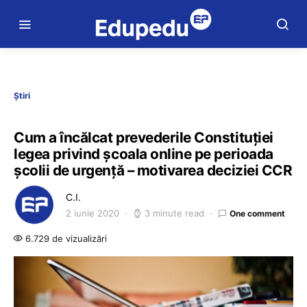
Știri
Cum a încălcat prevederile Constituției
legea privind școala online pe perioada
școlii de urgență – motivarea deciziei CCR
C.I.
2 iunie 2020
3 minute read
One comment
6.729 de vizualizări