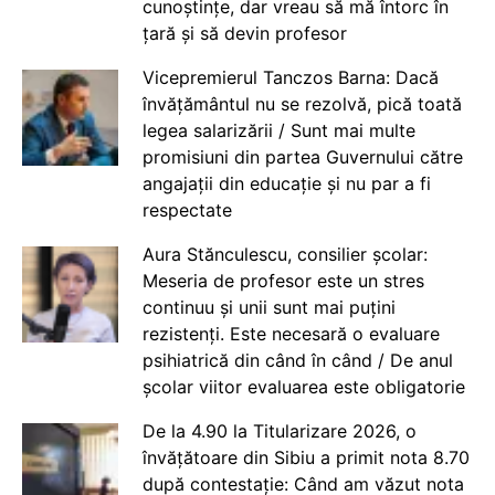
cunoștințe, dar vreau să mă întorc în
țară și să devin profesor
Vicepremierul Tanczos Barna: Dacă
învățământul nu se rezolvă, pică toată
legea salarizării / Sunt mai multe
promisiuni din partea Guvernului către
angajații din educație și nu par a fi
respectate
Aura Stănculescu, consilier școlar:
Meseria de profesor este un stres
continuu și unii sunt mai puțini
rezistenți. Este necesară o evaluare
psihiatrică din când în când / De anul
școlar viitor evaluarea este obligatorie
De la 4.90 la Titularizare 2026, o
învățătoare din Sibiu a primit nota 8.70
după contestație: Când am văzut nota