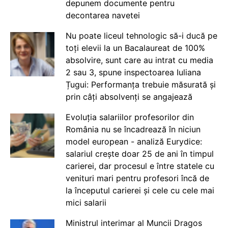
depunem documente pentru
decontarea navetei
Nu poate liceul tehnologic să-i ducă pe
toți elevii la un Bacalaureat de 100%
absolvire, sunt care au intrat cu media
2 sau 3, spune inspectoarea Iuliana
Țugui: Performanța trebuie măsurată și
prin câți absolvenți se angajează
Evoluția salariilor profesorilor din
România nu se încadrează în niciun
model european - analiză Eurydice:
salariul crește doar 25 de ani în timpul
carierei, dar procesul e între statele cu
venituri mari pentru profesori încă de
la începutul carierei și cele cu cele mai
mici salarii
Ministrul interimar al Muncii Dragos