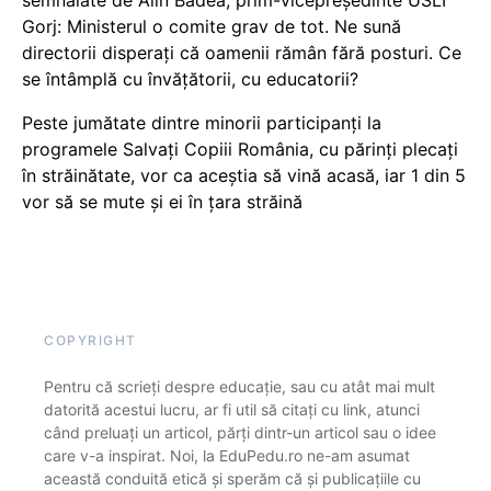
semnalate de Alin Badea, prim-vicepreședinte USLI
Gorj: Ministerul o comite grav de tot. Ne sună
directorii disperați că oamenii rămân fără posturi. Ce
se întâmplă cu învățătorii, cu educatorii?
Peste jumătate dintre minorii participanți la
programele Salvați Copiii România, cu părinți plecați
în străinătate, vor ca aceștia să vină acasă, iar 1 din 5
vor să se mute și ei în țara străină
COPYRIGHT
Pentru că scrieți despre educație, sau cu atât mai mult
datorită acestui lucru, ar fi util să citați cu link, atunci
când preluați un articol, părți dintr-un articol sau o idee
care v-a inspirat. Noi, la EduPedu.ro ne-am asumat
această conduită etică și sperăm că și publicațiile cu