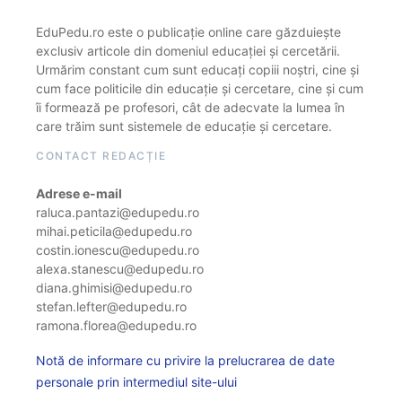
EduPedu.ro este o publicație online care găzduiește
exclusiv articole din domeniul educației și cercetării.
Urmărim constant cum sunt educați copiii noștri, cine și
cum face politicile din educație și cercetare, cine și cum
îi formează pe profesori, cât de adecvate la lumea în
care trăim sunt sistemele de educație și cercetare.
CONTACT REDACȚIE
Adrese e-mail
raluca.pantazi@edupedu.ro
mihai.peticila@edupedu.ro
costin.ionescu@edupedu.ro
alexa.stanescu@edupedu.ro
diana.ghimisi@edupedu.ro
stefan.lefter@edupedu.ro
ramona.florea@edupedu.ro
Notă de informare cu privire la prelucrarea de date
personale prin intermediul site-ului