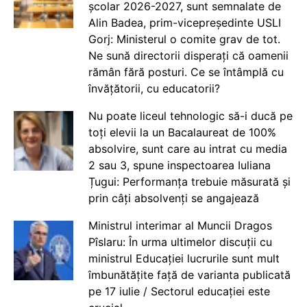
școlar 2026-2027, sunt semnalate de
Alin Badea, prim-vicepreședinte USLI
Gorj: Ministerul o comite grav de tot.
Ne sună directorii disperați că oamenii
rămân fără posturi. Ce se întâmplă cu
învățătorii, cu educatorii?
Nu poate liceul tehnologic să-i ducă pe
toți elevii la un Bacalaureat de 100%
absolvire, sunt care au intrat cu media
2 sau 3, spune inspectoarea Iuliana
Țugui: Performanța trebuie măsurată și
prin câți absolvenți se angajează
Ministrul interimar al Muncii Dragos
Pîslaru: În urma ultimelor discuții cu
ministrul Educației lucrurile sunt mult
îmbunătățite față de varianta publicată
pe 17 iulie / Sectorul educației este