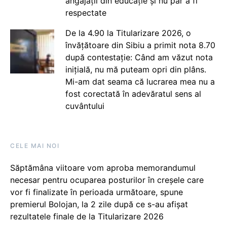
angajații din educație și nu par a fi
respectate
De la 4.90 la Titularizare 2026, o
învățătoare din Sibiu a primit nota 8.70
după contestație: Când am văzut nota
inițială, nu mă puteam opri din plâns.
Mi-am dat seama că lucrarea mea nu a
fost corectată în adevăratul sens al
cuvântului
CELE MAI NOI
Săptămâna viitoare vom aproba memorandumul
necesar pentru ocuparea posturilor în creșele care
vor fi finalizate în perioada următoare, spune
premierul Bolojan, la 2 zile după ce s-au afișat
rezultatele finale de la Titularizare 2026