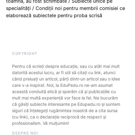
toamnă, au fost schimbate / Subiecte unice pe
specialități / Condiții noi pentru membrii comisiei ce
elaborează subiectele pentru proba scrisă
COPYRIGHT
Pentru că scrieți despre educație, sau cu atât mai mult
datorită acestui lucru, ar fi util să citați cu link, atunci
când preluați un articol, părți dintr-un articol sau o idee
care v-a inspirat. Noi, la EduPedu.ro ne-am asumat
această conduită etică și sperăm că și publicațiile cu
mult mai multă experiență vor face la fel. Ne bucurăm
că găsiți subiecte interesante pe Edupedu.ro și suntem
siguri că înțelegeți rugămintea noastră de a cita sursa
(cu link), ca o declarație reciprocă de respect și
profesionalism. Vă mulțumim!
DESPRE NOI