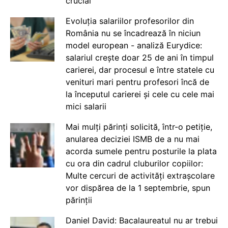
crucial
Evoluția salariilor profesorilor din
România nu se încadrează în niciun
model european - analiză Eurydice:
salariul crește doar 25 de ani în timpul
carierei, dar procesul e între statele cu
venituri mari pentru profesori încă de
la începutul carierei și cele cu cele mai
mici salarii
Mai mulți părinți solicită, într-o petiție,
anularea deciziei ISMB de a nu mai
acorda sumele pentru posturile la plata
cu ora din cadrul cluburilor copiilor:
Multe cercuri de activități extrașcolare
vor dispărea de la 1 septembrie, spun
părinții
Daniel David: Bacalaureatul nu ar trebui