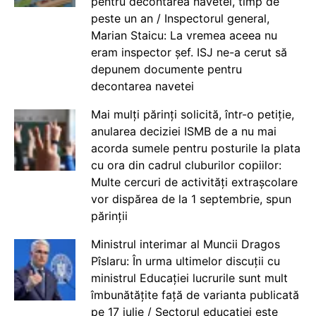
pentru decontarea navetei, timp de
peste un an / Inspectorul general,
Marian Staicu: La vremea aceea nu
eram inspector șef. ISJ ne-a cerut să
depunem documente pentru
decontarea navetei
Mai mulți părinți solicită, într-o petiție,
anularea deciziei ISMB de a nu mai
acorda sumele pentru posturile la plata
cu ora din cadrul cluburilor copiilor:
Multe cercuri de activități extrașcolare
vor dispărea de la 1 septembrie, spun
părinții
Ministrul interimar al Muncii Dragos
Pîslaru: În urma ultimelor discuții cu
ministrul Educației lucrurile sunt mult
îmbunătățite față de varianta publicată
pe 17 iulie / Sectorul educației este