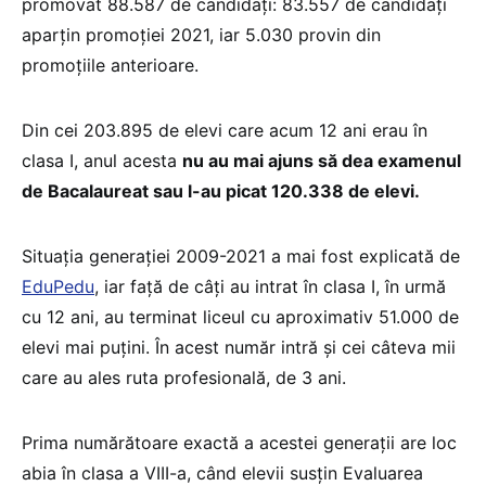
promovat 88.587 de candidați: 83.557 de candidați
aparțin promoției 2021, iar 5.030 provin din
promoțiile anterioare.
Din cei 203.895 de elevi care acum 12 ani erau în
clasa I, anul acesta
nu au mai ajuns să dea examenul
de Bacalaureat sau l-au picat 120.338 de elevi.
Situația generației 2009-2021 a mai fost explicată de
EduPedu
, iar față de câți au intrat în clasa I, în urmă
cu 12 ani, au terminat liceul cu aproximativ 51.000 de
elevi mai puțini. În acest număr intră și cei câteva mii
care au ales ruta profesională, de 3 ani.
Prima numărătoare exactă a acestei generații are loc
abia în clasa a VIII-a, când elevii susțin Evaluarea