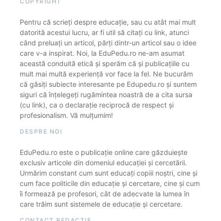
COPYRIGHT
Pentru că scrieți despre educație, sau cu atât mai mult
datorită acestui lucru, ar fi util să citați cu link, atunci
când preluați un articol, părți dintr-un articol sau o idee
care v-a inspirat. Noi, la EduPedu.ro ne-am asumat
această conduită etică și sperăm că și publicațiile cu
mult mai multă experiență vor face la fel. Ne bucurăm
că găsiți subiecte interesante pe Edupedu.ro și suntem
siguri că înțelegeți rugămintea noastră de a cita sursa
(cu link), ca o declarație reciprocă de respect și
profesionalism. Vă mulțumim!
DESPRE NOI
EduPedu.ro este o publicație online care găzduiește
exclusiv articole din domeniul educației și cercetării.
Urmărim constant cum sunt educați copiii noștri, cine și
cum face politicile din educație și cercetare, cine și cum
îi formează pe profesori, cât de adecvate la lumea în
care trăim sunt sistemele de educație și cercetare.
CONTACT REDACȚIE