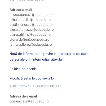
Adrese e-mail
raluca.pantazi@edupedu.ro
mihai.peticila@edupedu.ro
costin.ionescu@edupedu.ro
alexa.stanescu@edupedu.ro
diana.ghimisi@edupedu.ro
stefan.lefter@edupedu.ro
ramona.florea@edupedu.ro
Notă de informare cu privire la prelucrarea de date
personale prin intermediul site-ului
Politica de cookie
Modifică setarile cookie-urilor
PUBLICITATE ȘI PARTENERIATE
Adresă de e-mail
comunicare@edupedu.ro