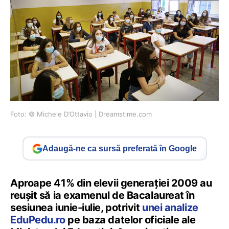
Foto: © Michele D’Ottavio | Dreamstime.com
Adaugă-ne ca sursă preferată în Google
Aproape 41% din elevii generației 2009 au
reușit să ia examenul de Bacalaureat în
sesiunea iunie-iulie, potrivit
unei analize
EduPedu.ro
pe baza datelor oficiale ale