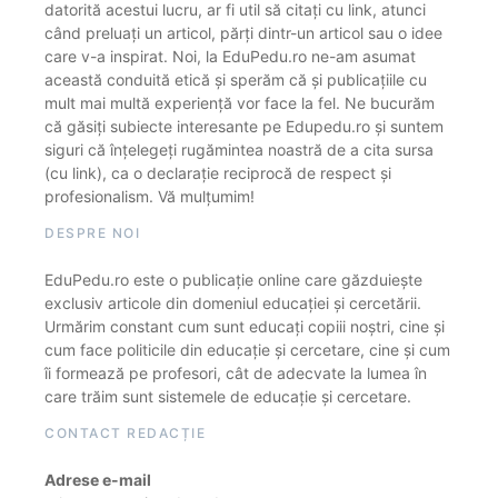
datorită acestui lucru, ar fi util să citați cu link, atunci
când preluați un articol, părți dintr-un articol sau o idee
care v-a inspirat. Noi, la EduPedu.ro ne-am asumat
această conduită etică și sperăm că și publicațiile cu
mult mai multă experiență vor face la fel. Ne bucurăm
că găsiți subiecte interesante pe Edupedu.ro și suntem
siguri că înțelegeți rugămintea noastră de a cita sursa
(cu link), ca o declarație reciprocă de respect și
profesionalism. Vă mulțumim!
DESPRE NOI
EduPedu.ro este o publicație online care găzduiește
exclusiv articole din domeniul educației și cercetării.
Urmărim constant cum sunt educați copiii noștri, cine și
cum face politicile din educație și cercetare, cine și cum
îi formează pe profesori, cât de adecvate la lumea în
care trăim sunt sistemele de educație și cercetare.
CONTACT REDACȚIE
Adrese e-mail