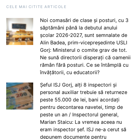
CELE MAI CITITE ARTICOLE
Noi comasări de clase și posturi, cu 3
săptămâni până la debutul anului
școlar 2026-2027, sunt semnalate de
Alin Badea, prim-vicepreședinte USLI
Gorj: Ministerul o comite grav de tot.
Ne sună directorii disperați că oamenii
rămân fără posturi. Ce se întâmplă cu
învățătorii, cu educatorii?
Șeful ISJ Gorj, alți 8 inspectori și
personal auxiliar trebuie să returneze
peste 55.000 de lei, bani acordați
pentru decontarea navetei, timp de
peste un an / Inspectorul general,
Marian Staicu: La vremea aceea nu
eram inspector șef. ISJ ne-a cerut să
depunem documente pentru