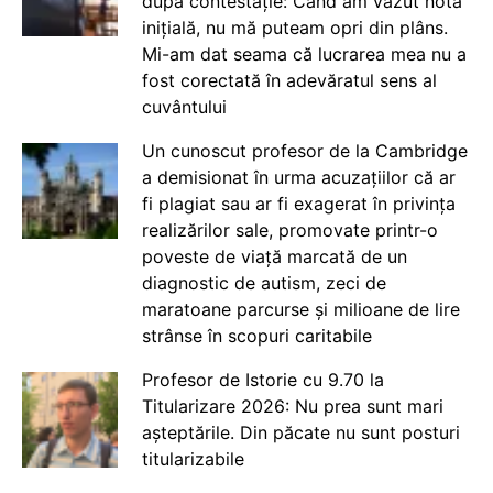
după contestație: Când am văzut nota
inițială, nu mă puteam opri din plâns.
Mi-am dat seama că lucrarea mea nu a
fost corectată în adevăratul sens al
cuvântului
Un cunoscut profesor de la Cambridge
a demisionat în urma acuzațiilor că ar
fi plagiat sau ar fi exagerat în privința
realizărilor sale, promovate printr-o
poveste de viață marcată de un
diagnostic de autism, zeci de
maratoane parcurse și milioane de lire
strânse în scopuri caritabile
Profesor de Istorie cu 9.70 la
Titularizare 2026: Nu prea sunt mari
așteptările. Din păcate nu sunt posturi
titularizabile