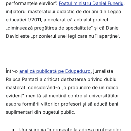
performanțele elevilor”.
Fostul ministru Daniel Funeriu
,
inițiatorul masteratului didactic de doi ani din Legea
educației 1/2011, a declarat că actualul proiect
„diminuează pregătirea de specialitate” și că Daniel
David este „prizonierul unei legi care nu îi aparține”.
Într-o
analiză publicată pe Edupedu.ro
, jurnalista
Raluca Pantazi a criticat dezbaterea privind dublul
masterat, considerând-o „o propunere de un ridicol
evident”, menită să mențină controlul universităților
asupra formării viitorilor profesori și să aducă bani
suplimentari din bugetul public.
„Ura și ironia împroșcate la adresa profesorilor