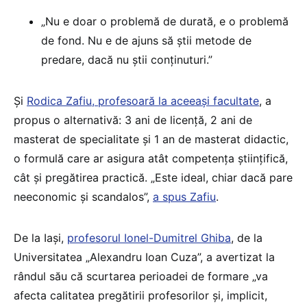
„Nu e doar o problemă de durată, e o problemă
de fond. Nu e de ajuns să știi metode de
predare, dacă nu știi conținuturi.”
Și
Rodica Zafiu, profesoară la aceeași facultate
, a
propus o alternativă: 3 ani de licență, 2 ani de
masterat de specialitate și 1 an de masterat didactic,
o formulă care ar asigura atât competența științifică,
cât și pregătirea practică. „Este ideal, chiar dacă pare
neeconomic și scandalos”,
a spus Zafiu
.
De la Iași,
profesorul Ionel-Dumitrel Ghiba
, de la
Universitatea „Alexandru Ioan Cuza”, a avertizat la
rândul său că scurtarea perioadei de formare „va
afecta calitatea pregătirii profesorilor și, implicit,