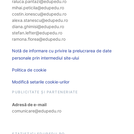
raluca.pantazi@edupedu.ro
mihai.peticila@edupedu.ro
costin.ionescu@edupedu.ro
alexa.stanescu@edupedu.ro
diana.ghimisi@edupedu.ro
stefan.lefter@edupedu.ro
ramona.florea@edupedu.ro
Notă de informare cu privire la prelucrarea de date
personale prin intermediul site-ului
Politica de cookie
Modifică setarile cookie-urilor
PUBLICITATE ȘI PARTENERIATE
Adresă de e-mail
comunicare@edupedu.ro
STATISTICI EDUPEDU.RO