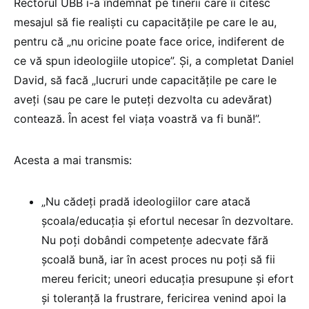
Rectorul UBB i-a îndemnat pe tinerii care îi citesc
mesajul să fie realiști cu capacitățile pe care le au,
pentru că „nu oricine poate face orice, indiferent de
ce vă spun ideologiile utopice”. Și, a completat Daniel
David, să facă „lucruri unde capacitățile pe care le
aveți (sau pe care le puteți dezvolta cu adevărat)
contează. În acest fel viața voastră va fi bună!”.
Acesta a mai transmis:
„Nu cădeți pradă ideologiilor care atacă
școala/educația și efortul necesar în dezvoltare.
Nu poți dobândi competențe adecvate fără
școală bună, iar în acest proces nu poți să fii
mereu fericit; uneori educația presupune și efort
și toleranță la frustrare, fericirea venind apoi la