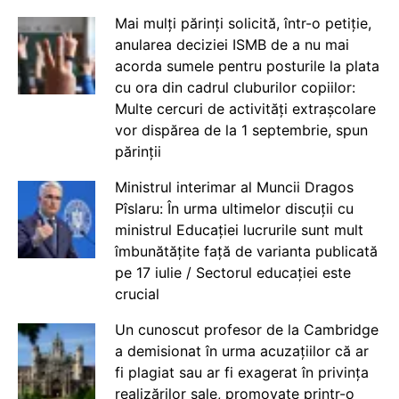
Mai mulți părinți solicită, într-o petiție,
anularea deciziei ISMB de a nu mai
acorda sumele pentru posturile la plata
cu ora din cadrul cluburilor copiilor:
Multe cercuri de activități extrașcolare
vor dispărea de la 1 septembrie, spun
părinții
Ministrul interimar al Muncii Dragos
Pîslaru: În urma ultimelor discuții cu
ministrul Educației lucrurile sunt mult
îmbunătățite față de varianta publicată
pe 17 iulie / Sectorul educației este
crucial
Un cunoscut profesor de la Cambridge
a demisionat în urma acuzațiilor că ar
fi plagiat sau ar fi exagerat în privința
realizărilor sale, promovate printr-o