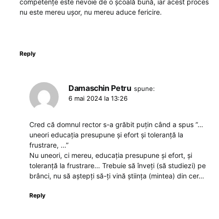
competențe este nevoie de o școală bună, iar acest proces
nu este mereu ușor, nu mereu aduce fericire.
Reply
Damaschin Petru
spune:
6 mai 2024 la 13:26
Cred că domnul rector s-a grăbit puțin când a spus ”…
uneori educația presupune și efort și toleranță la
frustrare, …”
Nu uneori, ci mereu, educația presupune și efort, și
toleranță la frustrare… Trebuie să înveți (să studiezi) pe
brânci, nu să aștepți să-ți vină știința (mintea) din cer…
Reply