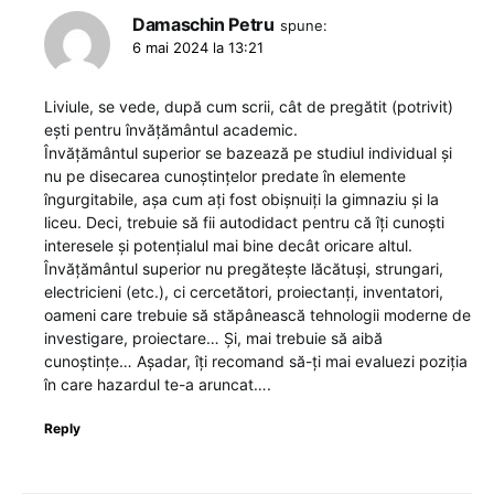
Damaschin Petru
spune:
6 mai 2024 la 13:21
Liviule, se vede, după cum scrii, cât de pregătit (potrivit)
ești pentru învățământul academic.
Învățământul superior se bazează pe studiul individual și
nu pe disecarea cunoștințelor predate în elemente
îngurgitabile, așa cum ați fost obișnuiți la gimnaziu și la
liceu. Deci, trebuie să fii autodidact pentru că îți cunoști
interesele și potențialul mai bine decât oricare altul.
Învățământul superior nu pregătește lăcătuși, strungari,
electricieni (etc.), ci cercetători, proiectanți, inventatori,
oameni care trebuie să stăpânească tehnologii moderne de
investigare, proiectare… Și, mai trebuie să aibă
cunoștințe… Așadar, îți recomand să-ți mai evaluezi poziția
în care hazardul te-a aruncat….
Reply