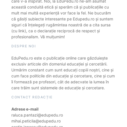
care v-a inspirat. Noi, la EduPedu.ro ne-am asumat
această conduită etică și sperăm că și publicațiile cu
mult mai multă experiență vor face la fel. Ne bucurăm
că găsiți subiecte interesante pe Edupedu.ro și suntem
siguri că înțelegeți rugămintea noastră de a cita sursa
(cu link), ca o declarație reciprocă de respect și
profesionalism. Vă mulțumim!
DESPRE NOI
EduPedu.ro este o publicație online care găzduiește
exclusiv articole din domeniul educației și cercetării.
Urmărim constant cum sunt educați copiii noștri, cine și
cum face politicile din educație și cercetare, cine și cum
îi formează pe profesori, cât de adecvate la lumea în
care trăim sunt sistemele de educație și cercetare.
CONTACT REDACȚIE
Adrese e-mail
raluca.pantazi@edupedu.ro
mihai.peticila@edupedu.ro
costin.ionescu@edupedu.ro