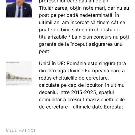
profesorilor care dau an de an
Titularizarea, obțin note mari, dar nu au
post pe perioadă nedeterminată: În
ultimii ani am încercat să ținem cât se
poate de bine sub control posturile
titularizabile / La niciun concurs nu poți
garanta de la început asigurarea unui
post
Unici în UE: România este singura țară
din întreaga Uniune Europeană care a
redus cheltuielile de cercetare,
calculate pe cap de locuitor, în ultimul
deceniu. Între 2015-2025, spațiul
comunitar a crescut masiv cheltuielile
de cercetare - ultimele date Eurostat
CELE MAI NOI