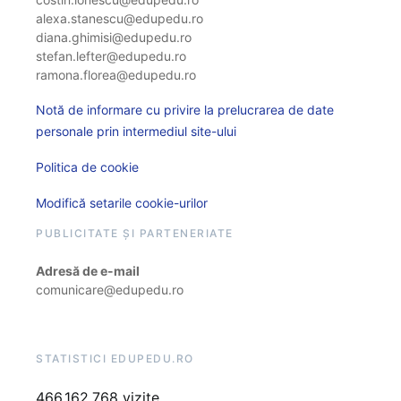
alexa.stanescu@edupedu.ro
diana.ghimisi@edupedu.ro
stefan.lefter@edupedu.ro
ramona.florea@edupedu.ro
Notă de informare cu privire la prelucrarea de date
personale prin intermediul site-ului
Politica de cookie
Modifică setarile cookie-urilor
PUBLICITATE ȘI PARTENERIATE
Adresă de e-mail
comunicare@edupedu.ro
STATISTICI EDUPEDU.RO
466.162.768 vizite