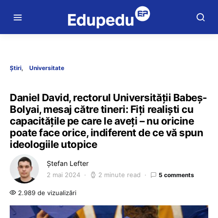
Știri
Universitate
Daniel David, rectorul Universității Babeș-
Bolyai, mesaj către tineri: Fiți realiști cu
capacitățile pe care le aveți – nu oricine
poate face orice, indiferent de ce vă spun
ideologiile utopice
Ștefan Lefter
2 mai 2024
2 minute read
5 comments
2.989 de vizualizări