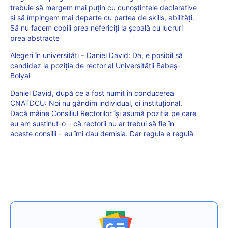
trebuie să mergem mai puțin cu cunoștințele declarative
și să împingem mai departe cu partea de skills, abilități.
Să nu facem copiii prea nefericiți la școală cu lucruri
prea abstracte
Alegeri în universități – Daniel David: Da, e posibil să
candidez la poziția de rector al Universității Babeș-
Bolyai
Daniel David, după ce a fost numit în conducerea
CNATDCU: Noi nu gândim individual, ci instituțional.
Dacă mâine Consiliul Rectorilor își asumă poziția pe care
eu am susținut-o – că rectorii nu ar trebui să fie în
aceste consilii – eu îmi dau demisia. Dar regula e regulă