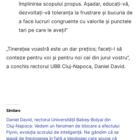
împlinirea scopului propus. Așadar, educați-vă,
dezvoltați-vă toleranța la frustrare și bucuria de
a face lucruri congruente cu valorile și punctele
tari pe care le aveți!”
„Tinerețea voastră este un dar prețios; faceți-l să
conteze pentru voi și pentru noi cei din jurul vostru”,
a conchis rectorul UBB Cluj-Napoca, Daniel David.
Similare
Daniel David, rectorul Universității Babeș-Bolyai din
Cluj-Napoca: Vedem un fenomen de blocare a efectului
Flynn, evoluția scorului de inteligență. Ne gândim că se
leagă de împingerea în față a ideologiei care spune că