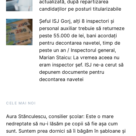
actualizată, după repartizarea
candidaților pe posturi titularizabile
Șeful ISJ Gorj, alți 8 inspectori și
personal auxiliar trebuie să returneze
peste 55.000 de lei, bani acordați
pentru decontarea navetei, timp de
peste un an / Inspectorul general,
Marian Staicu: La vremea aceea nu
eram inspector șef. ISJ ne-a cerut să
depunem documente pentru
decontarea navetei
CELE MAI NOI
Aura Stănculescu, consilier școlar: Este o mare
nedreptate să nu-i lăsăm pe copii să fie așa cum
sunt. Suntem prea dornici să îi băgăm în șabloane și