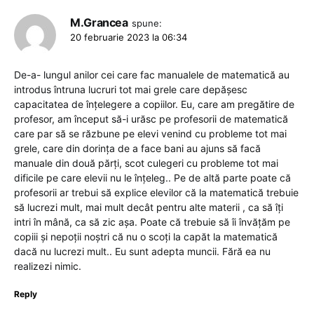
M.Grancea
spune:
20 februarie 2023 la 06:34
De-a- lungul anilor cei care fac manualele de matematică au
introdus întruna lucruri tot mai grele care depășesc
capacitatea de înțelegere a copiilor. Eu, care am pregătire de
profesor, am început să-i urăsc pe profesorii de matematică
care par să se răzbune pe elevi venind cu probleme tot mai
grele, care din dorința de a face bani au ajuns să facă
manuale din două părți, scot culegeri cu probleme tot mai
dificile pe care elevii nu le înțeleg.. Pe de altă parte poate că
profesorii ar trebui să explice elevilor că la matematică trebuie
să lucrezi mult, mai mult decât pentru alte materii , ca să îți
intri în mână, ca să zic așa. Poate că trebuie să îi învățăm pe
copiii și nepoții noștri că nu o scoți la capăt la matematică
dacă nu lucrezi mult.. Eu sunt adepta muncii. Fără ea nu
realizezi nimic.
Reply