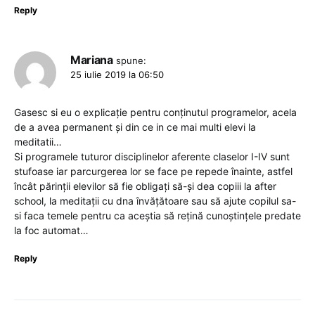
Reply
Mariana
spune:
25 iulie 2019 la 06:50
Gasesc si eu o explicație pentru conținutul programelor, acela
de a avea permanent și din ce in ce mai multi elevi la
meditatii…
Si programele tuturor disciplinelor aferente claselor I-IV sunt
stufoase iar parcurgerea lor se face pe repede înainte, astfel
încât părinții elevilor să fie obligați să-și dea copiii la after
school, la meditații cu dna învățătoare sau să ajute copilul sa-
si faca temele pentru ca aceștia să rețină cunoștințele predate
la foc automat…
Reply