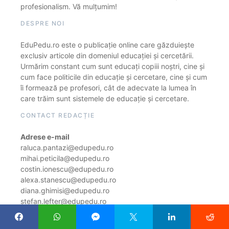
profesionalism. Vă mulțumim!
DESPRE NOI
EduPedu.ro este o publicație online care găzduiește
exclusiv articole din domeniul educației și cercetării.
Urmărim constant cum sunt educați copiii noștri, cine și
cum face politicile din educație și cercetare, cine și cum
îi formează pe profesori, cât de adecvate la lumea în
care trăim sunt sistemele de educație și cercetare.
CONTACT REDACȚIE
Adrese e-mail
raluca.pantazi@edupedu.ro
mihai.peticila@edupedu.ro
costin.ionescu@edupedu.ro
alexa.stanescu@edupedu.ro
diana.ghimisi@edupedu.ro
stefan.lefter@edupedu.ro
ramona.florea@edupedu.ro