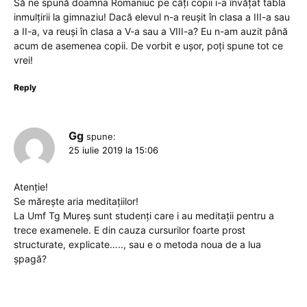
Să ne spună doamna Romaniuc pe câți copii i-a învățat tabla
inmulțirii la gimnaziu! Dacă elevul n-a reușit în clasa a III-a sau
a II-a, va reuși în clasa a V-a sau a VIII-a? Eu n-am auzit până
acum de asemenea copii. De vorbit e ușor, poți spune tot ce
vrei!
Reply
Gg
spune:
25 iulie 2019 la 15:06
Atenție!
Se mărește aria meditațiilor!
La Umf Tg Mureș sunt studenți care i au meditații pentru a
trece examenele. E din cauza cursurilor foarte prost
structurate, explicate….., sau e o metoda noua de a lua
șpagă?