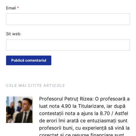
Email
*
Sit web
CELE MAI CITITE ARTICOLE
Profesorul Petruț Rizea: O profesoară a
luat nota 4.90 la Titularizare, iar după
contestații nota a ajuns la 8.70 / Astfel
de erori îmi arată ce entuziasmați sunt
profesorii buni, cu experiență să vină la
corectat și ce resurse financiare sunt