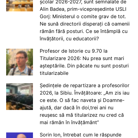
școlar 2026-2027, sunt semnalate de
Alin Badea, prim-vicepreședinte USLI
Gorj: Ministerul o comite grav de tot.
Ne sună directorii disperați că oamenii
rămân fără posturi. Ce se întâmplă cu
învățătorii, cu educatorii?
Profesor de Istorie cu 9.70 la
Titularizare 2026: Nu prea sunt mari
așteptările. Din păcate nu sunt posturi
titularizabile
Ședințele de repartizare a profesorilor
2026, la Sibiu. Învățătoare: „Am zis iau
ce este. O să fac naveta și Doamne-
ajută, dar dacă în doi,trei ani nu
reușesc să mă titularizez nu cred că
mai rămân în învățământ”
Sorin Ion, întrebat cum le răspunde