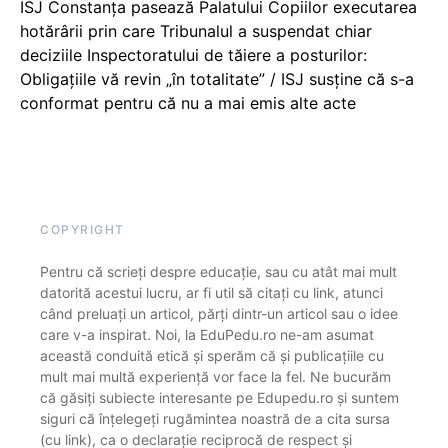
ISJ Constanța pasează Palatului Copiilor executarea
hotărârii prin care Tribunalul a suspendat chiar
deciziile Inspectoratului de tăiere a posturilor:
Obligațiile vă revin „în totalitate” / ISJ susține că s-a
conformat pentru că nu a mai emis alte acte
COPYRIGHT
Pentru că scrieți despre educație, sau cu atât mai mult
datorită acestui lucru, ar fi util să citați cu link, atunci
când preluați un articol, părți dintr-un articol sau o idee
care v-a inspirat. Noi, la EduPedu.ro ne-am asumat
această conduită etică și sperăm că și publicațiile cu
mult mai multă experiență vor face la fel. Ne bucurăm
că găsiți subiecte interesante pe Edupedu.ro și suntem
siguri că înțelegeți rugămintea noastră de a cita sursa
(cu link), ca o declarație reciprocă de respect și