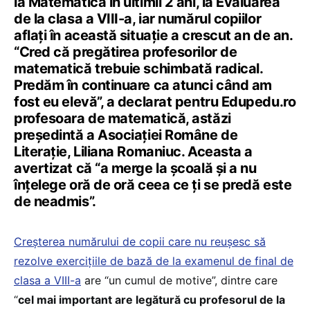
la Matematică în ultimii 2 ani, la Evaluarea
de la clasa a VIII-a, iar numărul copiilor
aflați în această situație a crescut an de an.
“Cred că pregătirea profesorilor de
matematică trebuie schimbată radical.
Predăm în continuare ca atunci când am
fost eu elevă”, a declarat pentru Edupedu.ro
profesoara de matematică, astăzi
președintă a Asociației Române de
Literație, Liliana Romaniuc. Aceasta a
avertizat că “a merge la școală și a nu
înțelege oră de oră ceea ce ți se predă este
de neadmis”.
Creșterea numărului de copii care nu reușesc să
rezolve exercițiile de bază de la examenul de final de
clasa a VIII-a
are “un cumul de motive”, dintre care
“
cel mai important are legătură cu profesorul de la