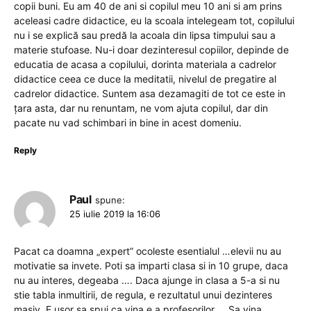
copii buni. Eu am 40 de ani si copilul meu 10 ani si am prins
aceleasi cadre didactice, eu la scoala intelegeam tot, copilului
nu i se explică sau predă la acoala din lipsa timpului sau a
materie stufoase. Nu-i doar dezinteresul copiilor, depinde de
educatia de acasa a copilului, dorinta materiala a cadrelor
didactice ceea ce duce la meditatii, nivelul de pregatire al
cadrelor didactice. Suntem asa dezamagiti de tot ce este in
țara asta, dar nu renuntam, ne vom ajuta copilul, dar din
pacate nu vad schimbari in bine in acest domeniu.
Reply
Paul
spune:
25 iulie 2019 la 16:06
Pacat ca doamna „expert” ocoleste esentialul …elevii nu au
motivatie sa invete. Poti sa imparti clasa si in 10 grupe, daca
nu au interes, degeaba …. Daca ajunge in clasa a 5-a si nu
stie tabla inmultirii, de regula, e rezultatul unui dezinteres
masiv. E usor sa spui ca vina e a profesorilor … Sa vina