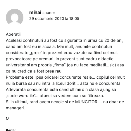
mihai
spune:
29 octombrie 2020 la 18:05
Aberatii!
Aceleasi continuturi au fost cu siguranta in urma cu 20 de ani,
cand am fost eu in scoala. Mai mult, anumite continuturi
considerate „grele” in prezent erau vazute ca fiind cel mult
provocatoare pe vremuri. In prezent sunt cadru didactic
universitar si am propria „firma” (ca nu face meditatii…sic) asa
ca nu cred ca a fost prea rau.
Problema este lipsa oricarei concurente reale… copilul cel mult
nu ia bursa sau nu intra la liceul dorit… asta nu e concurenta.
Adevarata concurenta este cand ultimii din clasa ajung sa
„spele wc-urile”… atunci sa vedem cum se filtreaza.
Si in ultimul, rand avem nevoie si de MUNCITORI… nu doar de
manageri.
M
Reply