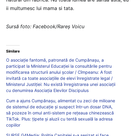
ii multumesc lui mama si tata.
Sursă foto: Facebook/Rareș Voicu
Similare
O asociație fantomă, patronată de Cumpănașu, a
participat la Ministerul Educației la consultările pentru
modificarea structurii anului școlar / Cîmpeanu: A fost
invitată ca toate asociațiile de elevi înregistrate legal /
Ministerul Justiției: Nu există înregistrarea unei asociaţii
cu denumirea Asociația Elevilor Discipulus
Cum a ajuns Cumpănașu, alimentat cu zeci de milioane
de sistemul de educație și suspect într-un dosar DNA,
să pozeze în omul anti-sistem pe rețeaua chinezească
TikTok. Plus: țipete și aluzii cu tentă sexuală la adresa
copiilor
SURSE G4Media: Poliția Capitalei s-a sesizat și face