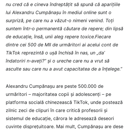
nu cred că e cineva îndreptățit să spună că aparițiile
lui Alexandru Cumpănașu în mediul online sunt o
surpriză, pe care nu a văzut-o nimeni venind. Toți
suntem într-o permanentă căutare de repere; din lipsă
de educație, însă, unii aleg repere toxice.Fiecare
dintre cei 500 de MII de urmăritori ai acelui cont de
TikTok reprezintă o ușă închisă în nas, un „da’
îndatoriri n-aveți?” și o ureche care nu a vrut să
asculte sau care nu a avut capacitatea de a înțelege.”
Alexandru Cumpănașu are peste 500.000 de
urmăritori – majoritatea copii și adolescenți – pe
platforma socială chinezească TikTok, unde postează
zilnic zeci de clipuri în care critică profesorii și
sistemul de educație, cărora le adresează deseori
cuvinte disprețuitoare. Mai mult, Cumpănașu are dese