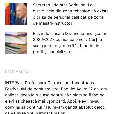
Secretarul de stat Sorin Ion: La
disciplinele din zona tehnologică există
o criză de personal calificat pe zona
de maiștri-instructori
Elevii de clasa a IX-a încep anul școlar
2026-2027 cu manuale noi / Cărțile
sunt gratuite și diferă în funcție de
profil și specializare
CELE MAI NOI
INTERVIU Profesoara Carmen Ion, fondatoarea
Festivalului de book-trailere, Boovie: Acum 12 ani am
aplicat ideea la o clasă pentru că voiam să îi fac pe
elevi să citească mai ușor cărți. Apoi, elevii m-au
convins să continui / Nu m-am gândit absolut deloc
că va avea vreun impact major