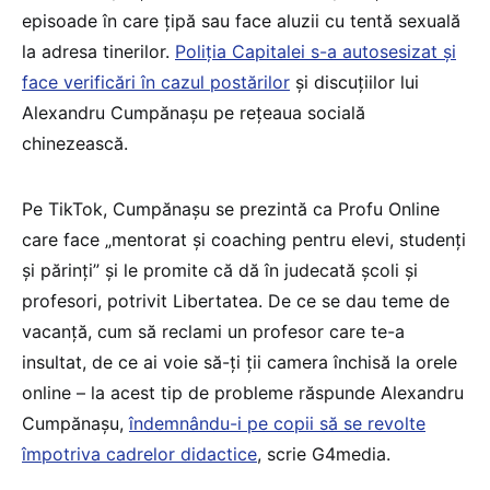
episoade în care țipă sau face aluzii cu tentă sexuală
la adresa tinerilor.
Poliția Capitalei s-a autosesizat și
face verificări în cazul postărilor
și discuțiilor lui
Alexandru Cumpănașu pe rețeaua socială
chinezească.
Pe TikTok, Cumpănașu se prezintă ca Profu Online
care face „mentorat și coaching pentru elevi, studenți
și părinți” și le promite că dă în judecată școli și
profesori, potrivit Libertatea. De ce se dau teme de
vacanță, cum să reclami un profesor care te-a
insultat, de ce ai voie să-ți ții camera închisă la orele
online – la acest tip de probleme răspunde Alexandru
Cumpănașu,
îndemnându-i pe copii să se revolte
împotriva cadrelor didactice
, scrie G4media.