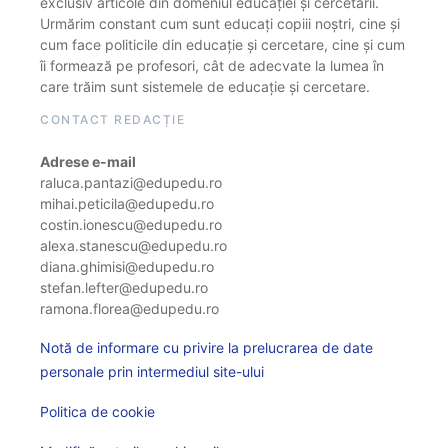
exclusiv articole din domeniul educației și cercetării.
Urmărim constant cum sunt educați copiii noștri, cine și
cum face politicile din educație și cercetare, cine și cum
îi formează pe profesori, cât de adecvate la lumea în
care trăim sunt sistemele de educație și cercetare.
CONTACT REDACȚIE
Adrese e-mail
raluca.pantazi@edupedu.ro
mihai.peticila@edupedu.ro
costin.ionescu@edupedu.ro
alexa.stanescu@edupedu.ro
diana.ghimisi@edupedu.ro
stefan.lefter@edupedu.ro
ramona.florea@edupedu.ro
Notă de informare cu privire la prelucrarea de date
personale prin intermediul site-ului
Politica de cookie