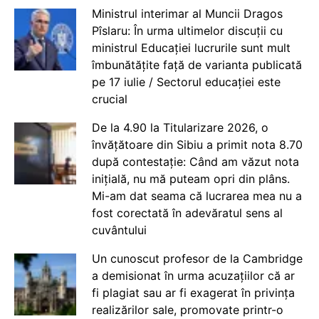
Ministrul interimar al Muncii Dragos
Pîslaru: În urma ultimelor discuții cu
ministrul Educației lucrurile sunt mult
îmbunătățite față de varianta publicată
pe 17 iulie / Sectorul educației este
crucial
De la 4.90 la Titularizare 2026, o
învățătoare din Sibiu a primit nota 8.70
după contestație: Când am văzut nota
inițială, nu mă puteam opri din plâns.
Mi-am dat seama că lucrarea mea nu a
fost corectată în adevăratul sens al
cuvântului
Un cunoscut profesor de la Cambridge
a demisionat în urma acuzațiilor că ar
fi plagiat sau ar fi exagerat în privința
realizărilor sale, promovate printr-o