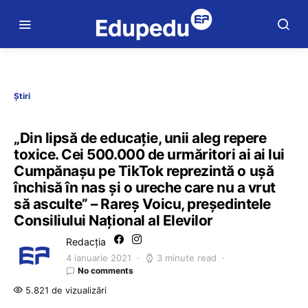
Știri
„Din lipsă de educație, unii aleg repere
toxice. Cei 500.000 de urmăritori ai ai lui
Cumpănașu pe TikTok reprezintă o ușă
închisă în nas și o ureche care nu a vrut
să asculte” – Rareș Voicu, președintele
Consiliului Național al Elevilor
Redacția
4 ianuarie 2021
3 minute read
No comments
5.821 de vizualizări