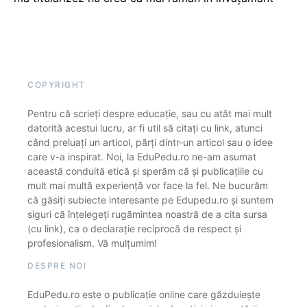
COPYRIGHT
Pentru că scrieți despre educație, sau cu atât mai mult
datorită acestui lucru, ar fi util să citați cu link, atunci
când preluați un articol, părți dintr-un articol sau o idee
care v-a inspirat. Noi, la EduPedu.ro ne-am asumat
această conduită etică și sperăm că și publicațiile cu
mult mai multă experiență vor face la fel. Ne bucurăm
că găsiți subiecte interesante pe Edupedu.ro și suntem
siguri că înțelegeți rugămintea noastră de a cita sursa
(cu link), ca o declarație reciprocă de respect și
profesionalism. Vă mulțumim!
DESPRE NOI
EduPedu.ro este o publicație online care găzduiește