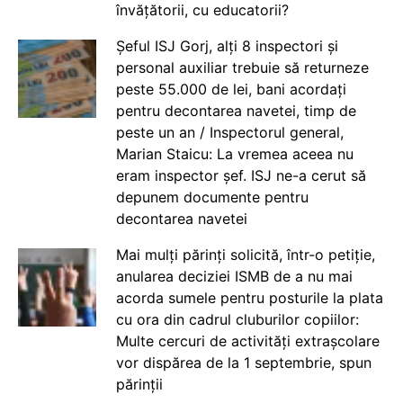
învățătorii, cu educatorii?
Șeful ISJ Gorj, alți 8 inspectori și
personal auxiliar trebuie să returneze
peste 55.000 de lei, bani acordați
pentru decontarea navetei, timp de
peste un an / Inspectorul general,
Marian Staicu: La vremea aceea nu
eram inspector șef. ISJ ne-a cerut să
depunem documente pentru
decontarea navetei
Mai mulți părinți solicită, într-o petiție,
anularea deciziei ISMB de a nu mai
acorda sumele pentru posturile la plata
cu ora din cadrul cluburilor copiilor:
Multe cercuri de activități extrașcolare
vor dispărea de la 1 septembrie, spun
părinții