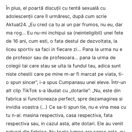
În plus, el poartă discuții cu tentă sexuală cu
adolescenții care îl urmăresc, după cum scrie
Aktual24. „Eu cred ca tu ai un par frumos, nu eu, dar
ma rog… Eu nu-mi inchipui sa (neinteligibil) unei fete
de 16 ani, cum esti, o fata destul de dezvoltata, la
liceu sportiv sa faci in fiecare zi… Pana la urma nu e
de profesor sau de profesoara… pana la urma de
colegii tai care stau se uita la fundul tau, adica sunt
niste chestii care pe mine m-ar fi marcat pe viata, ti-
o spun sincer”, i-a spus Cumpanasu unei eleve. Într-un
alt clip TikTok s-a lăudat cu „dotarile”: „Nu, este din
fabrica si functioneaza perfect, spre dezamagirea si
invidia voastra (…) Ce sa-ti spun tie, nu e vina mea cu
tu n-ai: masina respectiva, casa respectiva, fata
respectiva sau, in cazul asta, alte dotari. Ele au venit
natural din fabrica. Nu toata lumea are sansa asta, eu