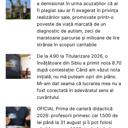
a demisionat în urma acuzațiilor că ar
fi plagiat sau ar fi exagerat în privința
realizărilor sale, promovate printr-o
poveste de viață marcată de un
diagnostic de autism, zeci de
maratoane parcurse și milioane de lire
strânse în scopuri caritabile
De la 4.90 la Titularizare 2026, o
învățătoare din Sibiu a primit nota 8.70
după contestație: Când am văzut nota
inițială, nu mă puteam opri din plâns.
Mi-am dat seama că lucrarea mea nu a
fost corectată în adevăratul sens al
cuvântului
OFICIAL Prima de carieră didactică
2026: profesorii primesc cei 1.500 de
lei până la 31 august și îi pot folosi