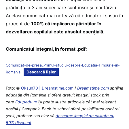
grădinița la 3 ani și cei care sunt înscriși mai târziu.
Același comunicat mai notează că educatorii susțin în
procent de
100% că implicarea părinților în
dezvoltarea copilului este absolut esențială
.
Comunicatul integral, în format .pdf:
Comunicat-de-presa_Primul-studiu-despre-Educatia-Timpurie-in-
Descarcă fișier
Romania
Foto: ©
Oksun70 | Dreamstime.com
/
Dreamstime.com
sprijină
educaţia din România şi oferă gratuit imagini stock prin
care
Edupedu.ro
îşi poate ilustra articolele cât mai relevant
posibil
/
Campania Back to school oferă posibilitatea oricărei
școli, profesor sau elev să
descarce imagini de calitate cu
50% discount
.