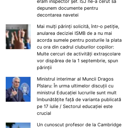
eram inspector șef. ISJ ne-a cerut să
depunem documente pentru
decontarea navetei
Mai mulți părinți solicită, într-o petiție,
anularea deciziei ISMB de a nu mai
acorda sumele pentru posturile la plata
cu ora din cadrul cluburilor copiilor:
Multe cercuri de activități extrașcolare
vor dispărea de la 1 septembrie, spun
părinții
Ministrul interimar al Muncii Dragos
Pîslaru: În urma ultimelor discuții cu
ministrul Educației lucrurile sunt mult
îmbunătățite față de varianta publicată
pe 17 iulie / Sectorul educației este
crucial
Un cunoscut profesor de la Cambridge