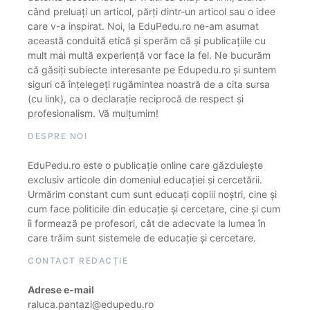
când preluați un articol, părți dintr-un articol sau o idee
care v-a inspirat. Noi, la EduPedu.ro ne-am asumat
această conduită etică și sperăm că și publicațiile cu
mult mai multă experiență vor face la fel. Ne bucurăm
că găsiți subiecte interesante pe Edupedu.ro și suntem
siguri că înțelegeți rugămintea noastră de a cita sursa
(cu link), ca o declarație reciprocă de respect și
profesionalism. Vă mulțumim!
DESPRE NOI
EduPedu.ro este o publicație online care găzduiește
exclusiv articole din domeniul educației și cercetării.
Urmărim constant cum sunt educați copiii noștri, cine și
cum face politicile din educație și cercetare, cine și cum
îi formează pe profesori, cât de adecvate la lumea în
care trăim sunt sistemele de educație și cercetare.
CONTACT REDACȚIE
Adrese e-mail
raluca.pantazi@edupedu.ro