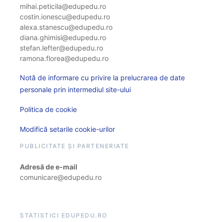
mihai.peticila@edupedu.ro
costin.ionescu@edupedu.ro
alexa.stanescu@edupedu.ro
diana.ghimisi@edupedu.ro
stefan.lefter@edupedu.ro
ramona.florea@edupedu.ro
Notă de informare cu privire la prelucrarea de date
personale prin intermediul site-ului
Politica de cookie
Modifică setarile cookie-urilor
PUBLICITATE ȘI PARTENERIATE
Adresă de e-mail
comunicare@edupedu.ro
STATISTICI EDUPEDU.RO