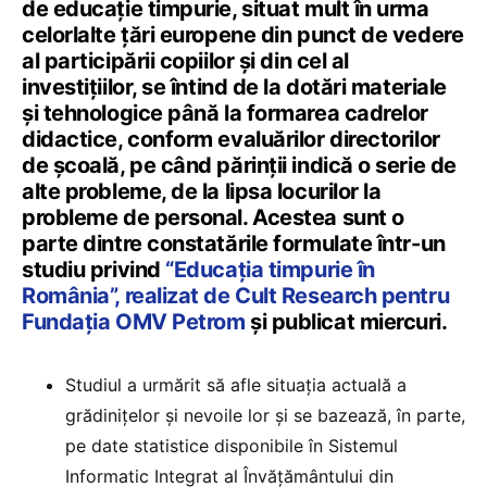
de educație timpurie, situat mult în urma
celorlalte țări europene din punct de vedere
al participării copiilor și din cel al
investițiilor, se întind de la dotări materiale
și tehnologice până la formarea cadrelor
didactice, conform evaluărilor directorilor
de școală, pe când părinții indică o serie de
alte probleme, de la lipsa locurilor la
probleme de personal. Acestea sunt o
parte dintre constatările formulate într-un
studiu privind
“Educația timpurie în
România”, realizat de Cult Research pentru
Fundația OMV Petrom
și publicat miercuri.
Studiul a urmărit să afle situația actuală a
grădinițelor și nevoile lor și se bazează, în parte,
pe date statistice disponibile în Sistemul
Informatic Integrat al Învățământului din