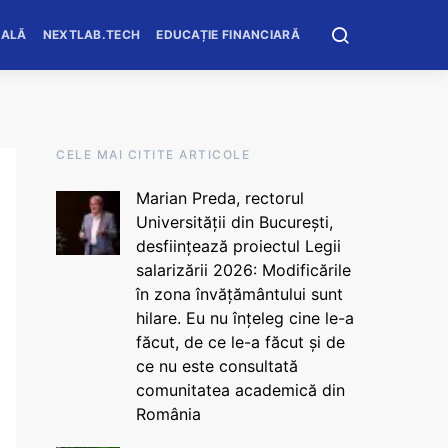
OALĂ
NEXTLAB.TECH
EDUCAȚIE FINANCIARĂ
CELE MAI CITITE ARTICOLE
Marian Preda, rectorul
Universității din București,
desființează proiectul Legii
salarizării 2026: Modificările
în zona învățământului sunt
hilare. Eu nu înțeleg cine le-a
făcut, de ce le-a făcut și de
ce nu este consultată
comunitatea academică din
România