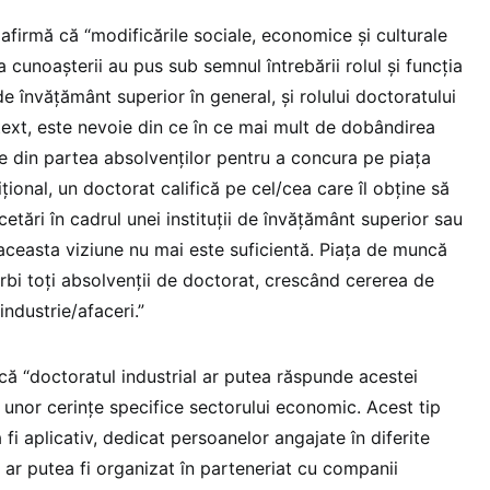
afirmă că “modificările sociale, economice și culturale
 cunoașterii au pus sub semnul întrebării rolul și funcția
r de învățământ superior în general, și rolului doctoratului
ntext, este nevoie din ce în ce mai mult de dobândirea
 din partea absolvenților pentru a concura pe piața
țional, un doctorat califică pe cel/cea care îl obține să
cetări în cadrul unei instituții de învățământ superior sau
 aceasta viziune nu mai este suficientă. Piața de muncă
i toți absolvenții de doctorat, crescând cererea de
industrie/afaceri.”
ă “doctoratul industrial ar putea răspunde acestei
unor cerințe specifice sectorului economic. Acest tip
fi aplicativ, dedicat persoanelor angajate în diferite
ar putea fi organizat în parteneriat cu companii