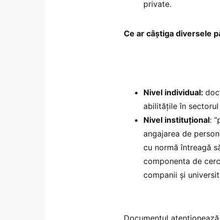
private.
Ce ar câștiga diversele pă
Nivel individual:
doc
abilitățile în sectoru
Nivel instituțional
: 
angajarea de personal
cu normă întreagă să
componenta de cercet
companii și universit
Documentul atenționează c