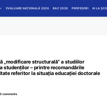
EVALUARE NAȚIONALĂ 2026
BAC 2026
PROFESORI
AI LA ȘC
lă „modificare structurală” a studiilor
a studenților – printre recomandările
tate referitor la situația educației doctorale
3 comments