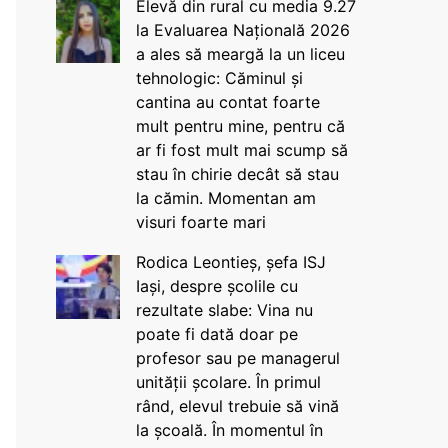
Elevă din rural cu media 9.27
la Evaluarea Națională 2026
a ales să meargă la un liceu
tehnologic: Căminul și
cantina au contat foarte
mult pentru mine, pentru că
ar fi fost mult mai scump să
stau în chirie decât să stau
la cămin. Momentan am
visuri foarte mari
Rodica Leontieș, șefa ISJ
Iași, despre școlile cu
rezultate slabe: Vina nu
poate fi dată doar pe
profesor sau pe managerul
unității școlare. În primul
rând, elevul trebuie să vină
la școală. În momentul în