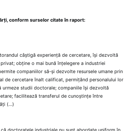
rți, conform surselor citate în raport:
torandul câștigă experiență de cercetare, își dezvoltă
l privat; obține o mai bună înțelegere a industriei
“permite companiilor să-și dezvolte resursele umane prin
 de cercetare înalt calificat, permițând personalului lor
 urmeze studii doctorale; companiile își dezvoltă
are; facilitează transferul de cunoștințe între
ăți (…)
ă doctoratele industriale nu sunt abordate uniform în