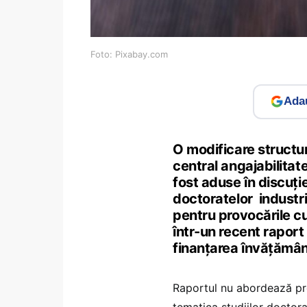
Foto: Pixabay.com
Adau
O modificare structura
central angajabilitat
fost aduse în discuție
doctoratelor industri
pentru provocările c
într-un recent raport
finanțarea învățămân
Raportul nu abordează pro
tematica studiilor doctora