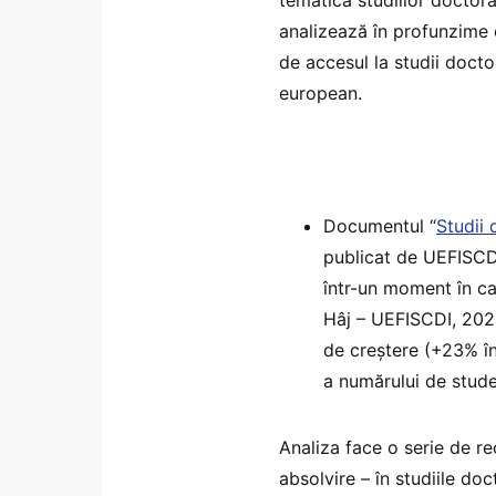
analizează în profunzime c
de accesul la studii docto
european.
Documentul “
Studii 
publicat de UEFISCDI
într-un moment în car
Hâj – UEFISCDI, 2021
de creștere (+23% î
a numărului de studen
Analiza face o serie de r
absolvire – în studiile d