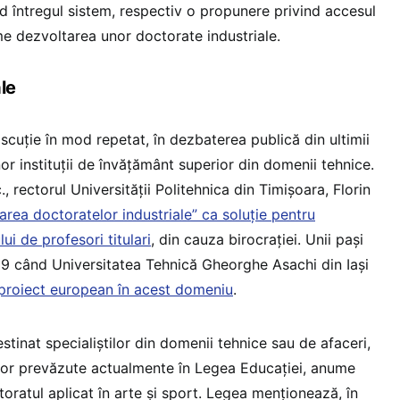
d întregul sistem, respectiv o propunere privind accesul
me dezvoltarea unor doctorate industriale.
le
scuție în mod repetat, în dezbaterea publică din ultimii
nor instituții de învățământ superior din domenii tehnice.
c., rectorul Universității Politehnica din Timișoara, Florin
rarea doctoratelor industriale” ca soluție pentru
i de profesori titulari
, din cauza birocrației. Unii pași
019 când Universitatea Tehnică Gheorghe Asachi din Iași
 proiect european în acest domeniu
.
stinat specialiștilor din domenii tehnice sau de afaceri,
lor prevăzute actualmente în Legea Educației, anume
ctoratul aplicat în arte și sport. Legea menționează, în