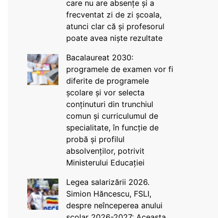
care nu are absențe și a
frecventat zi de zi școala,
atunci clar că și profesorul
poate avea niște rezultate
Bacalaureat 2030:
programele de examen vor fi
diferite de programele
școlare și vor selecta
conținuturi din trunchiul
comun și curriculumul de
specialitate, în funcție de
probă și profilul
absolvenților, potrivit
Ministerului Educației
Legea salarizării 2026.
Simion Hăncescu, FSLI,
despre neînceperea anului
școlar 2026-2027: Aceasta