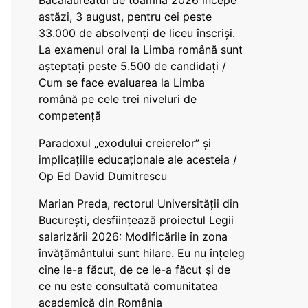
Bacalaureatul de toamnă 2026 începe
astăzi, 3 august, pentru cei peste
33.000 de absolvenți de liceu înscriși.
La examenul oral la Limba română sunt
așteptați peste 5.500 de candidați /
Cum se face evaluarea la Limba
română pe cele trei niveluri de
competență
Paradoxul „exodului creierelor” și
implicațiile educaționale ale acesteia /
Op Ed David Dumitrescu
Marian Preda, rectorul Universității din
București, desființează proiectul Legii
salarizării 2026: Modificările în zona
învățământului sunt hilare. Eu nu înțeleg
cine le-a făcut, de ce le-a făcut și de
ce nu este consultată comunitatea
academică din România