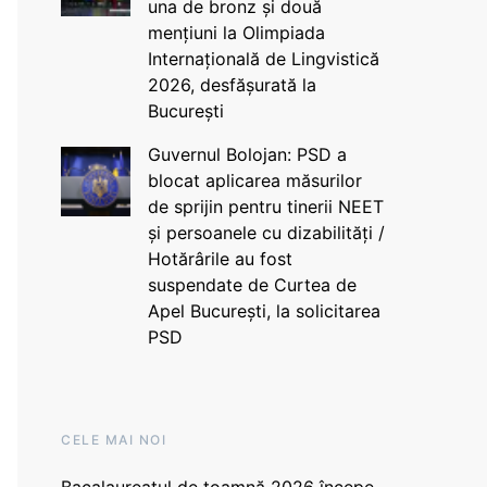
una de bronz și două
mențiuni la Olimpiada
Internațională de Lingvistică
2026, desfășurată la
București
Guvernul Bolojan: PSD a
blocat aplicarea măsurilor
de sprijin pentru tinerii NEET
și persoanele cu dizabilități /
Hotărârile au fost
suspendate de Curtea de
Apel București, la solicitarea
PSD
CELE MAI NOI