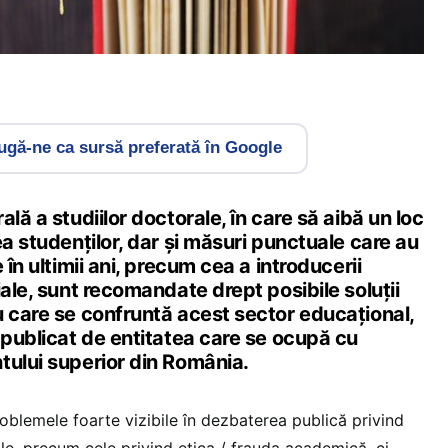
gă-ne ca sursă preferată în Google
lă a studiilor doctorale, în care să aibă un loc
ea studenților, dar și măsuri punctuale care au
 în ultimii ani, precum cea a introducerii
ale, sunt recomandate drept posibile soluții
u care se confruntă acest sector educațional,
 publicat de entitatea care se ocupă cu
tului superior din România.
blemele foarte vizibile în dezbaterea publică privind
le, precum cele privind etica / frauda academică, ci