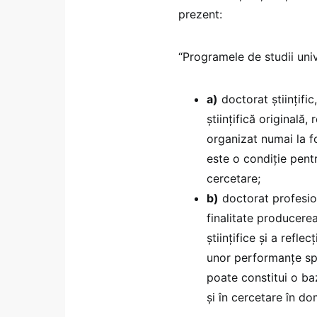
prezent:
“Programele de studii univ
a)
doctorat științifi
științifică originală,
organizat numai la f
este o condiție pentr
cercetare;
b)
doctorat profesion
finalitate producere
științifice și a refle
unor performanțe spor
poate constitui o ba
și în cercetare în dom