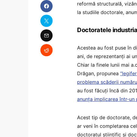
reformă structurală, vizân
la studiile doctorale, anu
Doctoratele industria
Acestea au fost puse în di
ani, de reprezentanți ai u
Chiar la finele lunii mai a.
Drăgan, propunea
“legife
problema scăderii numărulu
au fost făcuți încă din 2
anunța implicarea într-un
Acest tip de doctorate, de
ar veni în completarea ce
doctoratul științific și do