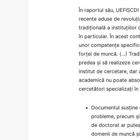
În raportul său, UEFISCDI 
recente aduse de revoluția
tradițională a instituțiilo
în particular. În acest co
unor competențe specifice
forței de muncă. (…) Tradi
predea și să realizeze cer
institut de cercetare, dar
academică nu poate absorb
cercetători specializați în 
Documentul susține c
probleme, precum și 
de doctorat ar putea 
domenii de muncă și 