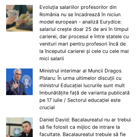
Evoluția salariilor profesorilor din
România nu se încadrează în niciun
model european - analiză Eurydice:
salariul crește doar 25 de ani în timpul
carierei, dar procesul e între statele cu
venituri mari pentru profesori încă de
la începutul carierei și cele cu cele mai
mici salarii
Ministrul interimar al Muncii Dragos
Pîslaru: În urma ultimelor discuții cu
ministrul Educației lucrurile sunt mult
îmbunătățite față de varianta publicată
pe 17 iulie / Sectorul educației este
crucial
Daniel David: Bacalaureatul nu ar trebui
să fie folosit ca mijloc de intrare la
facultate. Bacalaureatul trebuie să fie