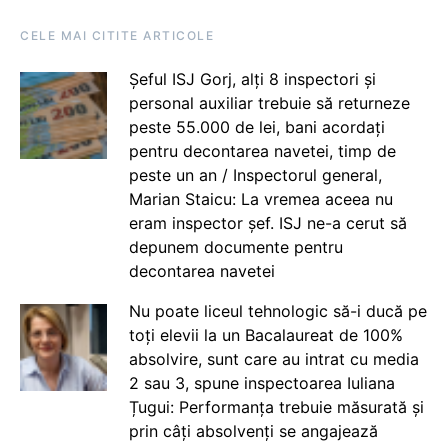
CELE MAI CITITE ARTICOLE
Șeful ISJ Gorj, alți 8 inspectori și
personal auxiliar trebuie să returneze
peste 55.000 de lei, bani acordați
pentru decontarea navetei, timp de
peste un an / Inspectorul general,
Marian Staicu: La vremea aceea nu
eram inspector șef. ISJ ne-a cerut să
depunem documente pentru
decontarea navetei
Nu poate liceul tehnologic să-i ducă pe
toți elevii la un Bacalaureat de 100%
absolvire, sunt care au intrat cu media
2 sau 3, spune inspectoarea Iuliana
Țugui: Performanța trebuie măsurată și
prin câți absolvenți se angajează