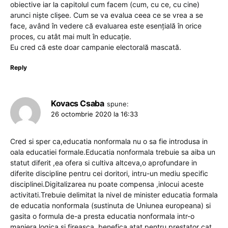
obiective iar la capitolul cum facem (cum, cu ce, cu cine)
arunci niște clișee. Cum se va evalua ceea ce se vrea a se
face, având în vedere că evaluarea este esențială în orice
proces, cu atât mai mult în educație.
Eu cred că este doar campanie electorală mascată.
Reply
Kovacs Csaba
spune:
26 octombrie 2020 la 16:33
Cred si sper ca,educatia nonformala nu o sa fie introdusa in
oala educatiei formale.Educatia nonformala trebuie sa aiba un
statut diferit ,ea ofera si cultiva altceva,o aprofundare in
diferite discipline pentru cei doritori, intru-un mediu specific
disciplinei.Digitalizarea nu poate compensa ,inlocui aceste
activitati.Trebuie delimitat la nivel de minister educatia formala
de educatia nonformala (sustinuta de Uniunea europeana) si
gasita o formula de-a presta educatia nonformala intr-o
maniera logica si fireasca, benefica atat pentru prestator cat