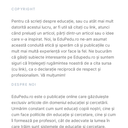
COPYRIGHT
Pentru că scrieți despre educație, sau cu atât mai mult
datorită acestui lucru, ar fi util să citați cu link, atunci
când preluați un articol, părți dintr-un articol sau o idee
care v-a inspirat. Noi, la EduPedu.ro ne-am asumat
această conduită etică și sperăm că și publicațiile cu
mult mai multă experiență vor face la fel. Ne bucurăm
că găsiți subiecte interesante pe Edupedu.ro și suntem
siguri că înțelegeți rugămintea noastră de a cita sursa
(cu link), ca o declarație reciprocă de respect și
profesionalism. Vă mulțumim!
DESPRE NOI
EduPedu.ro este o publicație online care găzduiește
exclusiv articole din domeniul educației și cercetării.
Urmărim constant cum sunt educați copiii noștri, cine și
cum face politicile din educație și cercetare, cine și cum
îi formează pe profesori, cât de adecvate la lumea în
care trăim sunt sistemele de educație și cercetare.