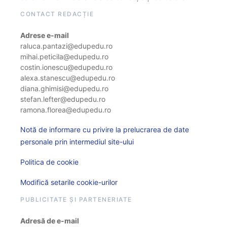
CONTACT REDACȚIE
Adrese e-mail
raluca.pantazi@edupedu.ro
mihai.peticila@edupedu.ro
costin.ionescu@edupedu.ro
alexa.stanescu@edupedu.ro
diana.ghimisi@edupedu.ro
stefan.lefter@edupedu.ro
ramona.florea@edupedu.ro
Notă de informare cu privire la prelucrarea de date
personale prin intermediul site-ului
Politica de cookie
Modifică setarile cookie-urilor
PUBLICITATE ȘI PARTENERIATE
Adresă de e-mail