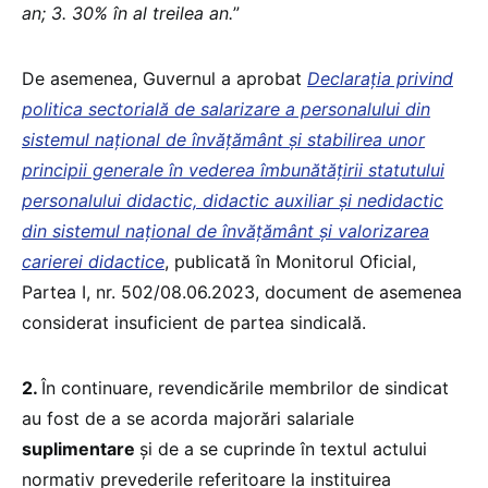
an; 3. 30% în al treilea an.
”
De asemenea, Guvernul a aprobat
Declaraţia privind
politica sectorială de salarizare
a personalului din
sistemul naţional de învăţământ şi stabilirea unor
principii generale în vederea îmbunătăţirii statutului
personalului didactic, didactic auxiliar şi nedidactic
din sistemul naţional de învăţământ şi valorizarea
carierei didactice
, publicată în Monitorul Oficial,
Partea I, nr. 502/08.06.2023, document de asemenea
considerat insuficient de partea sindicală.
2.
În continuare, revendicările membrilor de sindicat
au fost de a se acorda majorări salariale
suplimentare
și de a se cuprinde în textul actului
normativ prevederile referitoare la instituirea