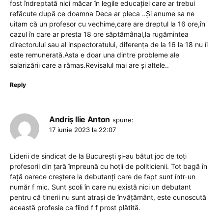
fost îndreptată nici măcar în legile educației care ar trebui
refăcute după ce doamna Deca ar pleca ..Și anume sa ne
uitam că un profesor cu vechime,care are dreptul la 16 ore,în
cazul în care ar presta 18 ore săptămânal,la rugămintea
directorului sau al inspectoratului, diferența de la 16 la 18 nu îi
este remunerată.Asta e doar una dintre probleme ale
salarizării care a rămas.Revisalul mai are și altele..
Reply
Andriș Ilie Anton
spune:
17 iunie 2023 la 22:07
Liderii de sindicat de la București și-au bătut joc de toți
profesorii din țară împreună cu hoții de politicienii. Tot bagă în
față oarece creștere la debutanți care de fapt sunt într-un
număr f mic. Sunt școli în care nu există nici un debutant
pentru că tinerii nu sunt atrași de învățământ, este cunoscută
această profesie ca fiind f f prost plătită.