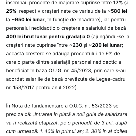
însemnau procente de majorare cuprinse între
17%
și
25%
, respectiv creșteri nete ce variau de la
~580 lei
la
~950 lei lunar
, în funcție de încadrare), iar pentru
personalul nedidactic o creștere a salariului de bază
400 lei brut lunar
pentru gradația 0
(ajungându-se la
creșteri nete cuprinse între
~230
și
~280 lei lunar
;
această creștere se adăuga procentului de 9% de
care o parte dintre salariații personal nedidactic a
beneficiat în baza O.U.G. nr. 45/2023, prin care s-au
acordat salariile de bază prevăzute de Legea-cadru
nr. 153/2017 pentru anul 2022).
În Nota de fundamentare a O.U.G. nr. 53/2023 se
preciza că: „
Intrarea în plată a noii grile de salarizare
va fi realizată etapizat, pe o perioadă de 3 ani, după
cum urmează: 1.
40% în primul an; 2. 30% în al doilea