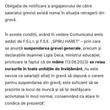
Obligația de notificare a angajatorului de către
salariatul grevist există numai în situația retragerii din
grevă.
În aceste condiții, având în vedere Comunicatul emis
astăzi de F.S.L.I. și F.S.E. „SPIRU HARET” – prin care
se anunță
suspendarea grevei generale
, precum și
declarațiile doamnei Ligia Deca, ministrul educației,
privitoare la faptul că de
mâine
(13.06.2023)
se reiau
cursurile în toate unitățile de învățământ
, nu este
nevoie ca salariații aflați în grevă să depună o cerere
pentru suspendarea din grevă; este suficient să se
prezinte la locul de muncă și să își desfășoare
activitatea în mod normal, consemnând ca atare în
condica de prezență”.