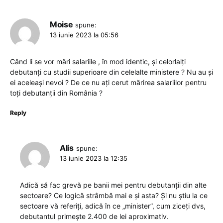
Moise
spune:
13 iunie 2023 la 05:56
Când li se vor mări salariile , în mod identic, și celorlalți
debutanți cu studii superioare din celelalte ministere ? Nu au și
ei aceleași nevoi ? De ce nu ați cerut mărirea salariilor pentru
toți debutanții din România ?
Reply
Alis
spune:
13 iunie 2023 la 12:35
Adică să fac grevă pe banii mei pentru debutanții din alte
sectoare? Ce logică strâmbă mai e și asta? Și nu știu la ce
sectoare vă referiți, adică în ce „minister”, cum ziceți dvs,
debutantul primește 2.400 de lei aproximativ.