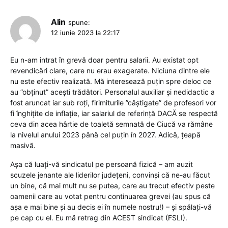
Alin
spune:
12 iunie 2023 la 22:17
Eu n-am intrat în grevă doar pentru salarii. Au existat opt
revendicări clare, care nu erau exagerate. Niciuna dintre ele
nu este efectiv realizată. Mă interesează puțin spre deloc ce
au ”obținut” acești trădători. Personalul auxiliar și nedidactic a
fost aruncat iar sub roți, firimiturile ”câștigate” de profesori vor
fi înghițite de inflație, iar salariul de referință DACĂ se respectă
ceva din acea hârtie de toaletă semnată de Ciucă va rămâne
la nivelul anului 2023 până cel puțin în 2027. Adică, țeapă
masivă.
Așa că luați-vă sindicatul pe persoană fizică – am auzit
scuzele jenante ale liderilor județeni, convinși că ne-au făcut
un bine, că mai mult nu se putea, care au trecut efectiv peste
oamenii care au votat pentru continuarea grevei (au spus că
așa e mai bine și au decis ei în numele nostru!) – și spălați-vă
pe cap cu el. Eu mă retrag din ACEST sindicat (FSLI).