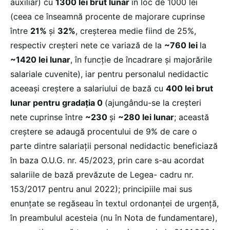
auxiliar) cu
1300 lei brut lunar
în loc de 1000 lei
(ceea ce înseamnă procente de majorare cuprinse
între
21%
și
32%
, creșterea medie fiind de 25%,
respectiv creșteri nete ce variază de la
~760 lei
la
~1420 lei lunar
, în funcție de încadrare și majorările
salariale cuvenite), iar pentru personalul nedidactic
aceeași creștere a salariului de bază cu
400 lei brut
lunar p
entru gradația 0
(ajungându-se la creșteri
nete cuprinse între
~230
și
~280 lei lunar
; această
creștere se adaugă procentului de 9% de care o
parte dintre salariații personal nedidactic beneficiază
în baza O.U.G. nr. 45/2023, prin care s-au acordat
salariile de bază prevăzute de Legea- cadru nr.
153/2017 pentru anul 2022); principiile mai sus
enunțate se regăseau în textul ordonanței de urgență,
în preambulul acesteia (nu în Nota de fundamentare),