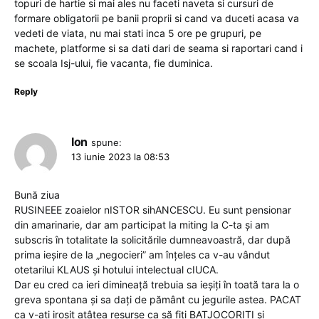
topuri de hartie si mai ales nu faceti naveta si cursuri de
formare obligatorii pe banii proprii si cand va duceti acasa va
vedeti de viata, nu mai stati inca 5 ore pe grupuri, pe
machete, platforme si sa dati dari de seama si raportari cand i
se scoala Isj-ului, fie vacanta, fie duminica.
Reply
Ion
spune:
13 iunie 2023 la 08:53
Bună ziua
RUSINEEE zoaielor nISTOR sihANCESCU. Eu sunt pensionar
din amarinarie, dar am participat la miting la C-ta și am
subscris în totalitate la solicitările dumneavoastră, dar după
prima ieșire de la „negocieri” am înțeles ca v-au vândut
otetarilui KLAUS și hotului intelectual cIUCA.
Dar eu cred ca ieri dimineață trebuia sa ieșiți în toată tara la o
greva spontana și sa dați de pământ cu jegurile astea. PACAT
ca v-ati irosit atâtea resurse ca să fiți BATJOCORITI și