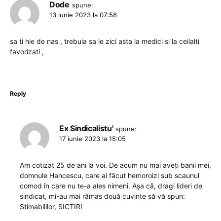
Dode
spune:
13 iunie 2023 la 07:58
sa ti hie de nas , trebuia sa le zici asta la medici si la ceilalti
favorizati ,
Reply
Ex Sindicalistu'
spune:
17 iunie 2023 la 15:05
Am cotizat 25 de ani la voi. De acum nu mai aveți banii mei,
domnule Hancescu, care ai făcut hemoroizi sub scaunul
comod în care nu te-a ales nimeni. Așa că, dragi lideri de
sindicat, mi-au mai rămas două cuvinte să vă spun:
Stimabililor, SICTIR!