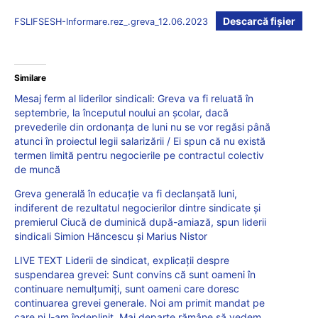
Descarcă fișier
FSLIFSESH-Informare.rez_.greva_12.06.2023
Similare
Mesaj ferm al liderilor sindicali: Greva va fi reluată în
septembrie, la începutul noului an școlar, dacă
prevederile din ordonanța de luni nu se vor regăsi până
atunci în proiectul legii salarizării / Ei spun că nu există
termen limită pentru negocierile pe contractul colectiv
de muncă
Greva generală în educație va fi declanșată luni,
indiferent de rezultatul negocierilor dintre sindicate și
premierul Ciucă de duminică după-amiază, spun liderii
sindicali Simion Hăncescu și Marius Nistor
LIVE TEXT Liderii de sindicat, explicații despre
suspendarea grevei: Sunt convins că sunt oameni în
continuare nemulțumiți, sunt oameni care doresc
continuarea grevei generale. Noi am primit mandat pe
care ni l-am îndeplinit. Mai departe rămâne să vedem