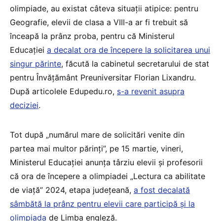
olimpiade, au existat câteva situații atipice: pentru
Geografie, elevii de clasa a VIII-a ar fi trebuit să
înceapă la prânz proba, pentru că Ministerul
Educației
a decalat ora de începere la solicitarea unui
singur părinte
, făcută la cabinetul secretarului de stat
pentru Învățământ Preuniversitar Florian Lixandru.
După articolele Edupedu.ro,
s-a revenit asupra
deciziei
.
Tot după „numărul mare de solicitări venite din
partea mai multor părinți”, pe 15 martie, vineri,
Ministerul Educației anunța târziu elevii și profesorii
că ora de începere a olimpiadei „Lectura ca abilitate
de viață” 2024, etapa județeană,
a fost decalată
sâmbătă la prânz pentru elevii care participă și la
olimpiada
de Limba engleză.