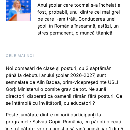
Anul școlar care tocmai s-a încheiat a
fost, probabil, unul dintre cei mai grei
pe care i-am trăit. Conducerea unei
școli în România înseamnă, astăzi, un
stres permanent, o muncă titanică
CELE MAI NOI
Noi comasări de clase și posturi, cu 3 săptămâni
până la debutul anului școlar 2026-2027, sunt
semnalate de Alin Badea, prim-vicepreședinte USLI
Gorj: Ministerul o comite grav de tot. Ne sună
directorii disperați că oamenii rămân fără posturi. Ce
se întâmplă cu învățătorii, cu educatorii?
Peste jumătate dintre minorii participanți la
programele Salvați Copiii România, cu părinți plecați
în străinătate, vor ca aceștia să vină acasă, iar 1 din 5