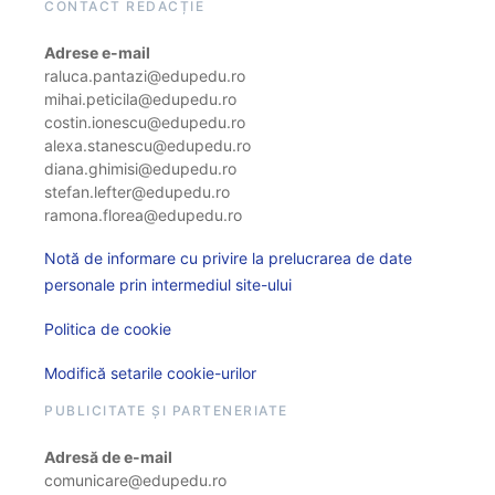
CONTACT REDACȚIE
Adrese e-mail
raluca.pantazi@edupedu.ro
mihai.peticila@edupedu.ro
costin.ionescu@edupedu.ro
alexa.stanescu@edupedu.ro
diana.ghimisi@edupedu.ro
stefan.lefter@edupedu.ro
ramona.florea@edupedu.ro
Notă de informare cu privire la prelucrarea de date
personale prin intermediul site-ului
Politica de cookie
Modifică setarile cookie-urilor
PUBLICITATE ȘI PARTENERIATE
Adresă de e-mail
comunicare@edupedu.ro