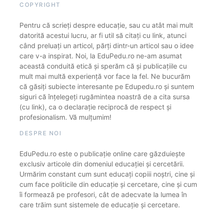
COPYRIGHT
Pentru că scrieți despre educație, sau cu atât mai mult
datorită acestui lucru, ar fi util să citați cu link, atunci
când preluați un articol, părți dintr-un articol sau o idee
care v-a inspirat. Noi, la EduPedu.ro ne-am asumat
această conduită etică și sperăm că și publicațiile cu
mult mai multă experiență vor face la fel. Ne bucurăm
că găsiți subiecte interesante pe Edupedu.ro și suntem
siguri că înțelegeți rugămintea noastră de a cita sursa
(cu link), ca o declarație reciprocă de respect și
profesionalism. Vă mulțumim!
DESPRE NOI
EduPedu.ro este o publicație online care găzduiește
exclusiv articole din domeniul educației și cercetării.
Urmărim constant cum sunt educați copiii noștri, cine și
cum face politicile din educație și cercetare, cine și cum
îi formează pe profesori, cât de adecvate la lumea în
care trăim sunt sistemele de educație și cercetare.