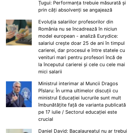
Țugui: Performanța trebuie măsurată și
prin câți absolvenți se angajează
Evoluția salariilor profesorilor din
România nu se încadrează în niciun
model european - analiză Eurydice:
salariul crește doar 25 de ani în timpul
carierei, dar procesul e între statele cu
venituri mari pentru profesori încă de
la începutul carierei și cele cu cele mai
mici salarii
Ministrul interimar al Muncii Dragos
Pîslaru: În urma ultimelor discuții cu
ministrul Educației lucrurile sunt mult
îmbunătățite față de varianta publicată
pe 17 iulie / Sectorul educației este
crucial
Daniel David: Bacalaureatul nu ar trebui