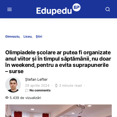
Gimnaziu
Liceu
Știri
Olimpiadele școlare ar putea fi organizate
anul viitor și în timpul săptămânii, nu doar
în weekend, pentru a evita suprapunerile
– surse
Ștefan Lefter
29 aprilie 2024
3 minute read
No comments
5.439 de vizualizări