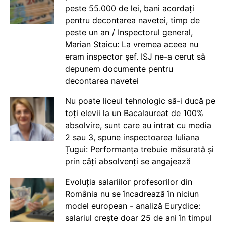
peste 55.000 de lei, bani acordați
pentru decontarea navetei, timp de
peste un an / Inspectorul general,
Marian Staicu: La vremea aceea nu
eram inspector șef. ISJ ne-a cerut să
depunem documente pentru
decontarea navetei
Nu poate liceul tehnologic să-i ducă pe
toți elevii la un Bacalaureat de 100%
absolvire, sunt care au intrat cu media
2 sau 3, spune inspectoarea Iuliana
Țugui: Performanța trebuie măsurată și
prin câți absolvenți se angajează
Evoluția salariilor profesorilor din
România nu se încadrează în niciun
model european - analiză Eurydice:
salariul crește doar 25 de ani în timpul