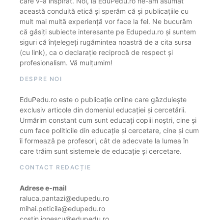
care v-a inspirat. Noi, la EduPedu.ro ne-am asumat
această conduită etică și sperăm că și publicațiile cu
mult mai multă experiență vor face la fel. Ne bucurăm
că găsiți subiecte interesante pe Edupedu.ro și suntem
siguri că înțelegeți rugămintea noastră de a cita sursa
(cu link), ca o declarație reciprocă de respect și
profesionalism. Vă mulțumim!
DESPRE NOI
EduPedu.ro este o publicație online care găzduiește
exclusiv articole din domeniul educației și cercetării.
Urmărim constant cum sunt educați copiii noștri, cine și
cum face politicile din educație și cercetare, cine și cum
îi formează pe profesori, cât de adecvate la lumea în
care trăim sunt sistemele de educație și cercetare.
CONTACT REDACȚIE
Adrese e-mail
raluca.pantazi@edupedu.ro
mihai.peticila@edupedu.ro
costin.ionescu@edupedu.ro