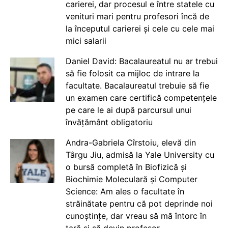
carierei, dar procesul e între statele cu
venituri mari pentru profesori încă de
la începutul carierei și cele cu cele mai
mici salarii
Daniel David: Bacalaureatul nu ar trebui
să fie folosit ca mijloc de intrare la
facultate. Bacalaureatul trebuie să fie
un examen care certifică competențele
pe care le ai după parcursul unui
învățământ obligatoriu
Andra-Gabriela Cîrstoiu, elevă din
Târgu Jiu, admisă la Yale University cu
o bursă completă în Biofizică și
Biochimie Moleculară și Computer
Science: Am ales o facultate în
străinătate pentru că pot deprinde noi
cunoștințe, dar vreau să mă întorc în
țară și să devin profesor