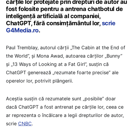
cărțile lor protejate prin drepturi de autor au
fost folosite pentru a antrena chatbotul de
inteligență artificială al companiei,
ChatGPT, fără consimțământul lor,
scrie
G4Media.ro
.
Paul Tremblay, autorul cărții „The Cabin at the End of
the World”, și Mona Awad, autoarea cărților „Bunny”
și „13 Ways of Looking at a Fat Girl”, susțin că
ChatGPT generează „rezumate foarte precise” ale
operelor lor, potrivit plângerii.
Aceștia susțin că rezumatele sunt „posibile” doar
dacă ChatGPT a fost antrenat pe cărțile lor, ceea ce
ar reprezenta o încălcare a legii drepturilor de autor,
scrie
CNBC
.