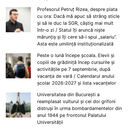
Profesorul Petruț Rizea, despre plata
cu ora: Dacă mă apuc să strâng sticle
și să le duc la SGR, câștig mai mult
într-o zi / Statul îți aruncă niște
mărunțiș și îți cere să-i spui „salariu”.
Asta este umilință instituționalizată
Peste o lună începe școala. Elevii și
copiii de grădiniță încep cursurile și
activitățile pe 7 septembrie, după
vacanța de vară / Calendarul anului
școlar 2026-2027 și lista vacanțelor
Universitatea din București a
reamplasat vulturul și cei doi grifoni
distruși în urma bombardamentelor din
anul 1944 pe frontonul Palatului
Universității