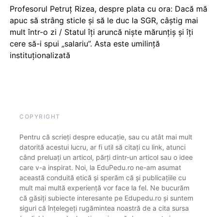
Profesorul Petruț Rizea, despre plata cu ora: Dacă mă
apuc să strâng sticle și să le duc la SGR, câștig mai
mult într-o zi / Statul îți aruncă niște mărunțiș și îți
cere să-i spui „salariu”. Asta este umilință
instituționalizată
COPYRIGHT
Pentru că scrieți despre educație, sau cu atât mai mult
datorită acestui lucru, ar fi util să citați cu link, atunci
când preluați un articol, părți dintr-un articol sau o idee
care v-a inspirat. Noi, la EduPedu.ro ne-am asumat
această conduită etică și sperăm că și publicațiile cu
mult mai multă experiență vor face la fel. Ne bucurăm
că găsiți subiecte interesante pe Edupedu.ro și suntem
siguri că înțelegeți rugămintea noastră de a cita sursa