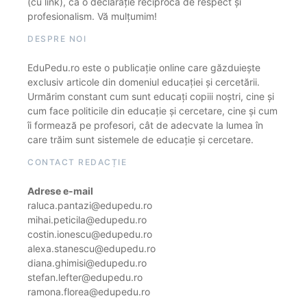
(cu link), ca o declarație reciprocă de respect și
profesionalism. Vă mulțumim!
DESPRE NOI
EduPedu.ro este o publicație online care găzduiește
exclusiv articole din domeniul educației și cercetării.
Urmărim constant cum sunt educați copiii noștri, cine și
cum face politicile din educație și cercetare, cine și cum
îi formează pe profesori, cât de adecvate la lumea în
care trăim sunt sistemele de educație și cercetare.
CONTACT REDACȚIE
Adrese e-mail
raluca.pantazi@edupedu.ro
mihai.peticila@edupedu.ro
costin.ionescu@edupedu.ro
alexa.stanescu@edupedu.ro
diana.ghimisi@edupedu.ro
stefan.lefter@edupedu.ro
ramona.florea@edupedu.ro