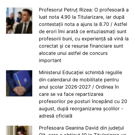
Profesorul Petruț Rizea: O profesoară a
luat nota 4.90 la Titularizare, iar după
contestații nota a ajuns la 8.70 / Astfel
de erori îmi arată ce entuziasmați sunt
profesorii buni, cu experiență să vină la
corectat și ce resurse financiare sunt
alocate unui astfel de concurs
important
Ministerul Educației schimbă regulile
din calendarul de mobilitate pentru
anul școlar 2026-2027 / Ordinea în
care se va face repartizarea
profesorilor pe posturi începând cu 20
august, după reorganizarea școlilor -
adresă oficială
Profesoara Geanina David din județul
Olt, care a obținut 10 la Titularizare va