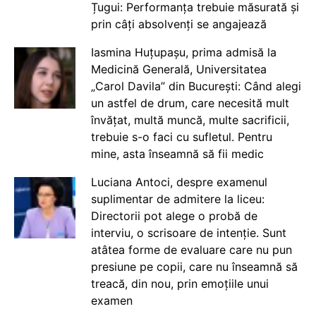
Țugui: Performanța trebuie măsurată și
prin câți absolvenți se angajează
Iasmina Huțupașu, prima admisă la
Medicină Generală, Universitatea
„Carol Davila” din București: Când alegi
un astfel de drum, care necesită mult
învățat, multă muncă, multe sacrificii,
trebuie s-o faci cu sufletul. Pentru
mine, asta înseamnă să fii medic
Luciana Antoci, despre examenul
suplimentar de admitere la liceu:
Directorii pot alege o probă de
interviu, o scrisoare de intenție. Sunt
atâtea forme de evaluare care nu pun
presiune pe copii, care nu înseamnă să
treacă, din nou, prin emoțiile unui
examen