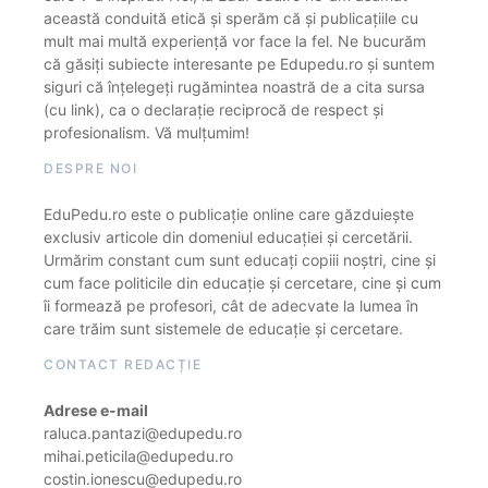
această conduită etică și sperăm că și publicațiile cu
mult mai multă experiență vor face la fel. Ne bucurăm
că găsiți subiecte interesante pe Edupedu.ro și suntem
siguri că înțelegeți rugămintea noastră de a cita sursa
(cu link), ca o declarație reciprocă de respect și
profesionalism. Vă mulțumim!
DESPRE NOI
EduPedu.ro este o publicație online care găzduiește
exclusiv articole din domeniul educației și cercetării.
Urmărim constant cum sunt educați copiii noștri, cine și
cum face politicile din educație și cercetare, cine și cum
îi formează pe profesori, cât de adecvate la lumea în
care trăim sunt sistemele de educație și cercetare.
CONTACT REDACȚIE
Adrese e-mail
raluca.pantazi@edupedu.ro
mihai.peticila@edupedu.ro
costin.ionescu@edupedu.ro