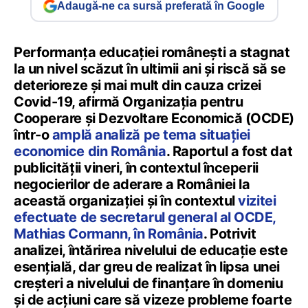
Adaugă-ne ca sursă preferată în Google
Performanța educației românești a stagnat
la un nivel scăzut în ultimii ani și riscă să se
deterioreze și mai mult din cauza crizei
Covid-19, afirmă Organizația pentru
Cooperare și Dezvoltare Economică (OCDE)
într-o
amplă analiză pe tema situației
economice din România
. Raportul a fost dat
publicității vineri, în contextul începerii
negocierilor de aderare a României la
această organizației și în contextul
vizitei
efectuate de secretarul general al OCDE,
Mathias Cormann, în România
. Potrivit
analizei, întărirea nivelului de educație este
esențială, dar greu de realizat în lipsa unei
creșteri a nivelului de finanțare în domeniu
și de acțiuni care să vizeze probleme foarte