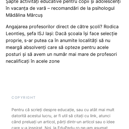
Șapte activități educative pentru copii și adolescenți
în vacanța de vară – recomandări de la psihologul
Mădălina Mărcuș
Angajarea profesorilor direct de către școli? Rodica
Leontieș, șefa ISJ Iași: Dacă școala își face selecție
proprie, s-ar putea ca în anumite localități să nu
meargă absolvenți care să opteze pentru acele
posturi și să avem un număr mai mare de profesori
necalificați în acele zone
COPYRIGHT
Pentru că scrieți despre educație, sau cu atât mai mult
datorită acestui lucru, ar fi util să citați cu link, atunci
când preluați un articol, părți dintr-un articol sau o idee
care v-a inspirat. Noi, la EduPedu.ro ne-am asumat