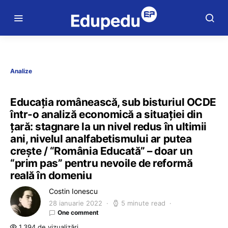
Analize
Educația românească, sub bisturiul OCDE
într-o analiză economică a situației din
țară: stagnare la un nivel redus în ultimii
ani, nivelul analfabetismului ar putea
crește / “România Educată” – doar un
“prim pas” pentru nevoile de reformă
reală în domeniu
Costin Ionescu
28 ianuarie 2022
5 minute read
One comment
1.394 de vizualizări