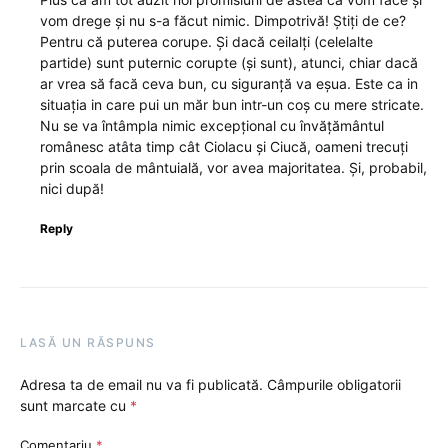
vom drege și nu s-a făcut nimic. Dimpotrivă! Știți de ce?
Pentru că puterea corupe. Și dacă ceilalți (celelalte
partide) sunt puternic corupte (și sunt), atunci, chiar dacă
ar vrea să facă ceva bun, cu siguranță va eșua. Este ca in
situația in care pui un măr bun intr-un coș cu mere stricate.
Nu se va întâmpla nimic excepțional cu învățământul
românesc atâta timp cât Ciolacu și Ciucă, oameni trecuți
prin scoala de mântuială, vor avea majoritatea. Și, probabil,
nici după!
Reply
LASĂ UN RĂSPUNS
Adresa ta de email nu va fi publicată.
Câmpurile obligatorii
sunt marcate cu
*
Comentariu
*