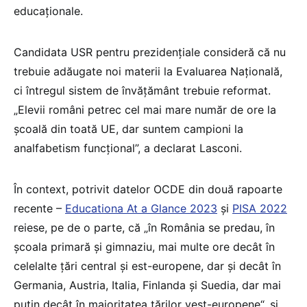
educaționale.
Candidata USR pentru prezidențiale consideră că nu
trebuie adăugate noi materii la Evaluarea Națională,
ci întregul sistem de învățământ trebuie reformat.
„Elevii români petrec cel mai mare număr de ore la
școală din toată UE, dar suntem campioni la
analfabetism funcțional”, a declarat Lasconi.
În context, potrivit datelor OCDE din două rapoarte
recente –
Educationa At a Glance 2023
și
PISA 2022
reiese, pe de o parte, că „în România se predau, în
școala primară și gimnaziu, mai multe ore decât în
celelalte țări central și est-europene, dar și decât în
Germania, Austria, Italia, Finlanda și Suedia, dar mai
puțin decât în majoritatea țărilor vest-europene“, și