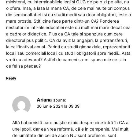
ministerul, cu interminabilele legi si OUG de pe o zi pe alta, nu
o ofera. Insa, a lasa la mana CA, de cele mai multe ori compus
din semianalfabeti si cu studii medii sau doar obligatorii, este o
mare prostie. Stiti cine face parte dintr-un CA? Ponderea
nestiutorilor intr-ale educatiei este cu mult mai mare decat cea
a cadrelor didactice. Plus ca CA taie si spanzura cum cere
directorul pus politic. CA da aviz la angajari, la pretransferuri,
la calificativul anual. Parinti cu studii gimnaziale, reprezentanti
locali sau comerciali locali cu studii obligatorii spre medii…Asta
vreti cu adevarat? Astfel de oameni sa-mi spuna mie ce si in
ce fel sa ptedau?
Reply
Ariana
spune:
30 iunie 2024 la 09:39
Altă habarnistă care nu știe nimic despre cine intră în CA al
unei școli, dar ea vrea reformă, că e în campanie. Mai mult
de jumătate din cei de acolo NU sunt profesori, sunt