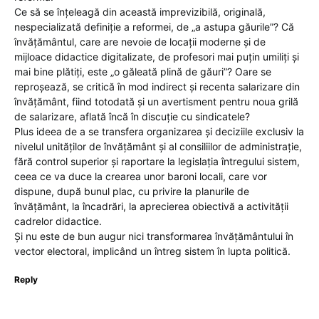
Ce să se înțeleagă din această imprevizibilă, originală,
nespecializată definiție a reformei, de „a astupa găurile”? Că
învățământul, care are nevoie de locații moderne și de
mijloace didactice digitalizate, de profesori mai puțin umiliți și
mai bine plătiți, este „o găleată plină de găuri”? Oare se
reproșează, se critică în mod indirect și recenta salarizare din
învățământ, fiind totodată și un avertisment pentru noua grilă
de salarizare, aflată încă în discuție cu sindicatele?
Plus ideea de a se transfera organizarea și deciziile exclusiv la
nivelul unităților de învățământ și al consiliilor de administrație,
fără control superior și raportare la legislația întregului sistem,
ceea ce va duce la crearea unor baroni locali, care vor
dispune, după bunul plac, cu privire la planurile de
învățământ, la încadrări, la aprecierea obiectivă a activității
cadrelor didactice.
Și nu este de bun augur nici transformarea învățământului în
vector electoral, implicând un întreg sistem în lupta politică.
Reply