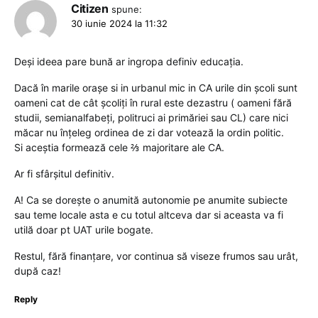
Citizen
spune:
30 iunie 2024 la 11:32
Deși ideea pare bună ar ingropa definiv educația.
Dacă în marile orașe si in urbanul mic in CA urile din școli sunt
oameni cat de cât școliți în rural este dezastru ( oameni fără
studii, semianalfabeți, politruci ai primăriei sau CL) care nici
măcar nu înțeleg ordinea de zi dar votează la ordin politic.
Si aceștia formează cele ⅔ majoritare ale CA.
Ar fi sfârșitul definitiv.
A! Ca se dorește o anumită autonomie pe anumite subiecte
sau teme locale asta e cu totul altceva dar si aceasta va fi
utilă doar pt UAT urile bogate.
Restul, fără finanțare, vor continua să viseze frumos sau urât,
după caz!
Reply