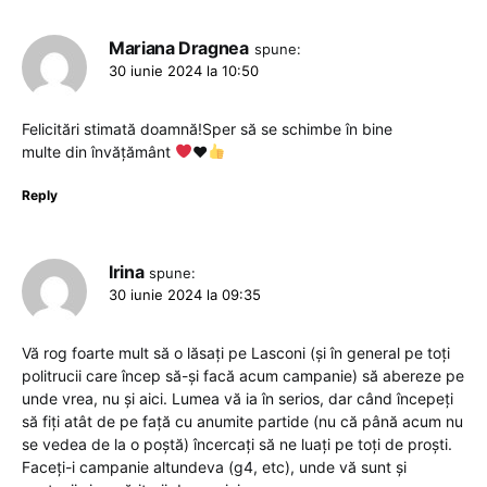
Mariana Dragnea
spune:
30 iunie 2024 la 10:50
Felicitări stimată doamnă!Sper să se schimbe în bine
multe din învățământ
♥️
Reply
Irina
spune:
30 iunie 2024 la 09:35
Vă rog foarte mult să o lăsați pe Lasconi (și în general pe toți
politrucii care încep să-și facă acum campanie) să abereze pe
unde vrea, nu și aici. Lumea vă ia în serios, dar când începeți
să fiți atât de pe față cu anumite partide (nu că până acum nu
se vedea de la o poștă) încercați să ne luați pe toți de proști.
Faceți-i campanie altundeva (g4, etc), unde vă sunt și