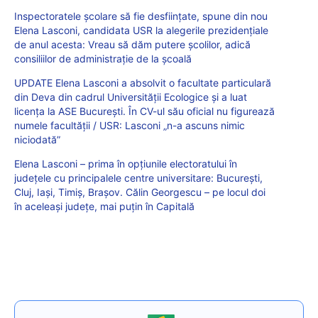
Inspectoratele școlare să fie desființate, spune din nou
Elena Lasconi, candidata USR la alegerile prezidențiale
de anul acesta: Vreau să dăm putere școlilor, adică
consiliilor de administrație de la școală
UPDATE Elena Lasconi a absolvit o facultate particulară
din Deva din cadrul Universității Ecologice și a luat
licența la ASE București. În CV-ul său oficial nu figurează
numele facultății / USR: Lasconi „n-a ascuns nimic
niciodată”
Elena Lasconi – prima în opțiunile electoratului în
județele cu principalele centre universitare: București,
Cluj, Iași, Timiș, Brașov. Călin Georgescu – pe locul doi
în aceleași județe, mai puțin în Capitală