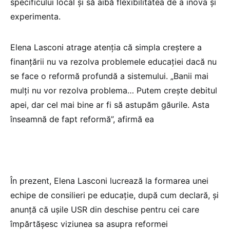
specificului local și să aibă flexibilitatea de a inova și
experimenta.
Elena Lasconi atrage atenția că simpla creștere a
finanțării nu va rezolva problemele educației dacă nu
se face o reformă profundă a sistemului. „Banii mai
mulți nu vor rezolva problema… Putem crește debitul
apei, dar cel mai bine ar fi să astupăm găurile. Asta
înseamnă de fapt reformă”, afirmă ea
În prezent, Elena Lasconi lucrează la formarea unei
echipe de consilieri pe educație, după cum declară, și
anunță că ușile USR din deschise pentru cei care
împărtășesc viziunea sa asupra reformei