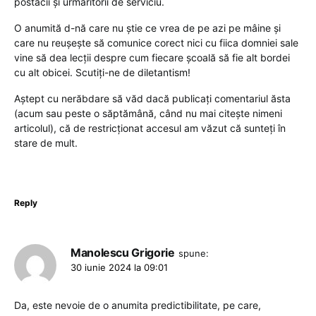
postacii și urmăritorii de serviciu.
O anumită d-nă care nu știe ce vrea de pe azi pe mâine și
care nu reușește să comunice corect nici cu fiica domniei sale
vine să dea lecții despre cum fiecare școală să fie alt bordei
cu alt obicei. Scutiți-ne de diletantism!
Aștept cu nerăbdare să văd dacă publicați comentariul ăsta
(acum sau peste o săptămână, când nu mai citește nimeni
articolul), că de restricționat accesul am văzut că sunteți în
stare de mult.
Reply
Manolescu Grigorie
spune:
30 iunie 2024 la 09:01
Da, este nevoie de o anumita predictibilitate, pe care,