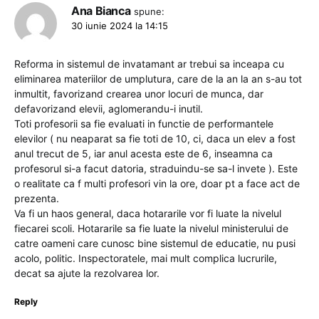
Ana Bianca
spune:
30 iunie 2024 la 14:15
Reforma in sistemul de invatamant ar trebui sa inceapa cu
eliminarea materiilor de umplutura, care de la an la an s-au tot
inmultit, favorizand crearea unor locuri de munca, dar
defavorizand elevii, aglomerandu-i inutil.
Toti profesorii sa fie evaluati in functie de performantele
elevilor ( nu neaparat sa fie toti de 10, ci, daca un elev a fost
anul trecut de 5, iar anul acesta este de 6, inseamna ca
profesorul si-a facut datoria, straduindu-se sa-l invete ). Este
o realitate ca f multi profesori vin la ore, doar pt a face act de
prezenta.
Va fi un haos general, daca hotararile vor fi luate la nivelul
fiecarei scoli. Hotararile sa fie luate la nivelul ministerului de
catre oameni care cunosc bine sistemul de educatie, nu pusi
acolo, politic. Inspectoratele, mai mult complica lucrurile,
decat sa ajute la rezolvarea lor.
Reply