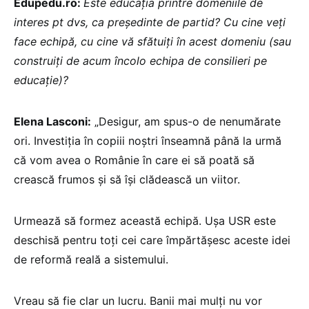
Edupedu.ro:
Este educația printre domeniile de
interes pt dvs, ca președinte de partid? Cu cine veți
face echipă, cu cine vă sfătuiți în acest domeniu (sau
construiți de acum încolo echipa de consilieri pe
educație)?
Elena Lasconi:
„Desigur, am spus-o de nenumărate
ori. Investiția în copiii noștri înseamnă până la urmă
că vom avea o Românie în care ei să poată să
crească frumos și să își clădească un viitor.
Urmează să formez această echipă. Ușa USR este
deschisă pentru toți cei care împărtășesc aceste idei
de reformă reală a sistemului.
Vreau să fie clar un lucru. Banii mai mulți nu vor