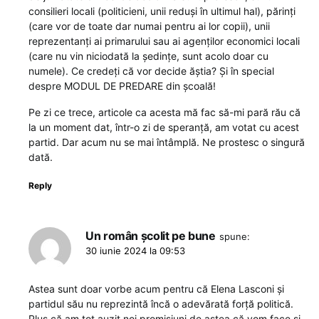
consilieri locali (politicieni, unii reduși în ultimul hal), părinți
(care vor de toate dar numai pentru ai lor copii), unii
reprezentanți ai primarului sau ai agenților economici locali
(care nu vin niciodată la ședințe, sunt acolo doar cu
numele). Ce credeți că vor decide ăștia? Și în special
despre MODUL DE PREDARE din școală!
Pe zi ce trece, articole ca acesta mă fac să-mi pară rău că
la un moment dat, într-o zi de speranță, am votat cu acest
partid. Dar acum nu se mai întâmplă. Ne prostesc o singură
dată.
Reply
Un român școlit pe bune
spune:
30 iunie 2024 la 09:53
Astea sunt doar vorbe acum pentru că Elena Lasconi și
partidul său nu reprezintă încă o adevărată forță politică.
Plus că am tot auzit noi promisiuni de astea că vom face și