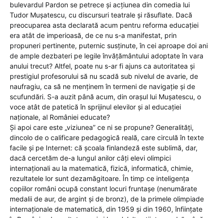
bulevardul Pardon se petrece și acțiunea din comedia lui
Tudor Mușatescu, cu discursuri teatrale și răsuflate. Dacă
preocuparea asta declarată acum pentru reforma educației
era atât de imperioasă, de ce nu s-a manifestat, prin
propuneri pertinente, puternic susținute, în cei aproape doi ani
de ample dezbateri pe legile învățământului adoptate în vara
anului trecut? Altfel, poate nu s-ar fi ajuns ca autoritatea și
prestigiul profesorului să nu scadă sub nivelul de avarie, de
naufragiu, ca să ne menținem în termeni de navigație și de
scufundări. S-a auzit până acum, din orașul lui Mușatescu, o
voce atât de patetică în sprijinul elevilor și al educației
naționale, al României educate?
Și apoi care este „viziunea” ce ni se propune? Generalități,
dincolo de o calificare pedagogică reală, care circulă în texte
facile și pe Internet: că școala finlandeză este sublimă, dar,
dacă cercetăm de-a lungul anilor câți elevi olimpici
internaționali au la matematică, fizică, informatică, chimie,
rezultatele lor sunt dezamăgitoare. În timp ce inteligența
copiilor români ocupă constant locuri fruntașe (nenumărate
medalii de aur, de argint și de bronz), de la primele olimpiade
internaționale de matematică, din 1959 și din 1960, înființate