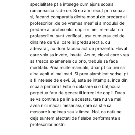
specialitate pt a intelege cum ajuns scoala
romaneasca si de ce. Si eu am trecut prin scoala
si, facand comparatia dintre modul de predare al
profesorilor „de pe vremea mea” si a modului de
predare al profesorilor copiilor mei, mi-e clar ca
profesorii nu sunt verificati, asa cum erau cei de
dinainte de ’89, care isi predau lectia, cu
adevarat, nu doar faceau act de prezenta. Elevul
care voia sa invete, invata. Acum, elevul care vrea
sa treaca examenele cu brio, trebuie sa faca
meditatii. Prea multe manuale, doar pt ca unii sa
aiba venituri mai mari. Si prea alambicat scrise, pt
a fi intelese de elevi. Si, asta se intampla, inca din
scoala primara ! Este o delasare si o batjocura
perpetua fata de generatii intregi de copii. Daca
se va continua pe linia aceasta, tara nu va mai
avea nici macar meseriasi, care sa stie sa
masoare lungimea sau latimea. Noi, ca natiune,
deja suntem afectati de f slaba performanta a
profesorilor nostri.