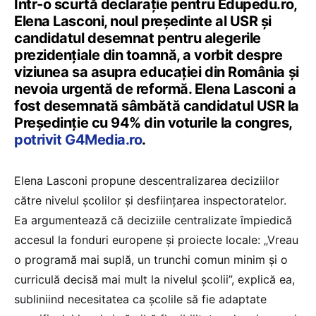
Într-o scurtă declarație pentru Edupedu.ro,
Elena Lasconi, noul președinte al USR și
candidatul desemnat pentru alegerile
prezidențiale din toamnă, a vorbit despre
viziunea sa asupra educației din România și
nevoia urgentă de reformă. Elena Lasconi a
fost desemnată sâmbătă candidatul USR la
Președinție cu 94% din voturile la congres,
potrivit G4Media.ro
.
Elena Lasconi propune descentralizarea deciziilor
către nivelul școlilor și desființarea inspectoratelor.
Ea argumentează că deciziile centralizate împiedică
accesul la fonduri europene și proiecte locale: „Vreau
o programă mai suplă, un trunchi comun minim și o
curriculă decisă mai mult la nivelul școlii”, explică ea,
subliniind necesitatea ca școlile să fie adaptate