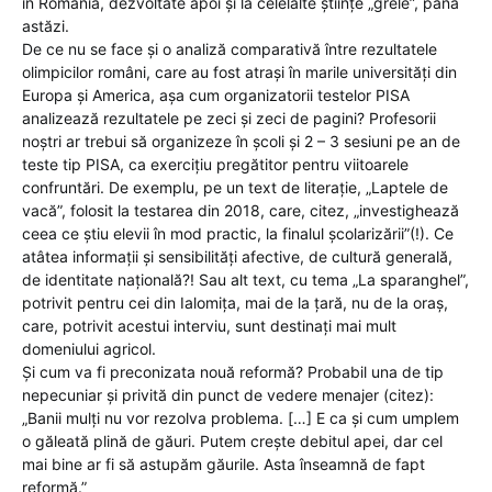
în România, dezvoltate apoi și la celelalte științe „grele”, până
astăzi.
De ce nu se face și o analiză comparativă între rezultatele
olimpicilor români, care au fost atrași în marile universități din
Europa și America, așa cum organizatorii testelor PISA
analizează rezultatele pe zeci și zeci de pagini? Profesorii
noștri ar trebui să organizeze în școli și 2 – 3 sesiuni pe an de
teste tip PISA, ca exercițiu pregătitor pentru viitoarele
confruntări. De exemplu, pe un text de literație, „Laptele de
vacă”, folosit la testarea din 2018, care, citez, „investighează
ceea ce știu elevii în mod practic, la finalul școlarizării”(!). Ce
atâtea informații și sensibilități afective, de cultură generală,
de identitate națională?! Sau alt text, cu tema „La sparanghel”,
potrivit pentru cei din Ialomița, mai de la țară, nu de la oraș,
care, potrivit acestui interviu, sunt destinați mai mult
domeniului agricol.
Și cum va fi preconizata nouă reformă? Probabil una de tip
nepecuniar și privită din punct de vedere menajer (citez):
„Banii mulți nu vor rezolva problema. […] E ca și cum umplem
o găleată plină de găuri. Putem crește debitul apei, dar cel
mai bine ar fi să astupăm găurile. Asta înseamnă de fapt
reformă.”