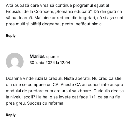
Altă pupăză care vrea să continue programul eșuat al
Ficusului de la Cotroceni, „România educată”. Dă din gură ca
să nu doarmă. Mai bine ar reduce din bugetari, că și așa sunt
prea multi și plătiți degeaba, pentru nefăcut nimic.
Reply
Marius
spune:
30 iunie 2024 la 12:04
Doamna vinde iluzii la creduli. Niste aberatii. Nu cred ca stie
din cine se compune un CA. Aceste CA au cunostiinte auspra
modului de predare cum are ursul sa zboare. Curiculla decisa
la nivelul scolii? Ha ha, o sa invete cat face 1+1, ca sa nu fie
prea greu. Succes cu reforma!
Reply