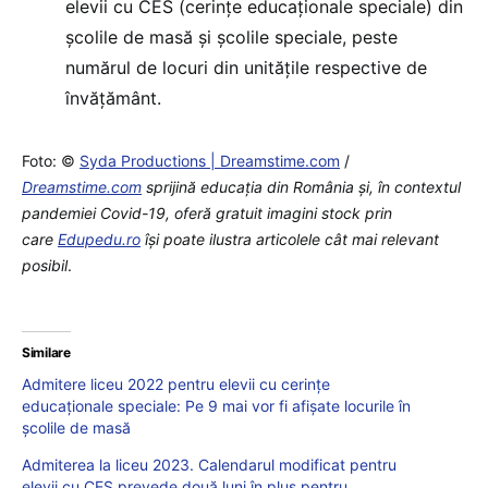
elevii cu CES (cerințe educaționale speciale) din
școlile de masă și școlile speciale, peste
numărul de locuri din unitățile respective de
învățământ.
Foto: ©
Syda Productions | Dreamstime.com
/
Dreamstime.com
sprijină educaţia din România şi, în contextul
pandemiei Covid-19, oferă gratuit imagini stock prin
care
Edupedu.ro
îşi poate ilustra articolele cât mai relevant
posibil
.
Similare
Admitere liceu 2022 pentru elevii cu cerințe
educaționale speciale: Pe 9 mai vor fi afișate locurile în
școlile de masă
Admiterea la liceu 2023. Calendarul modificat pentru
elevii cu CES prevede două luni în plus pentru