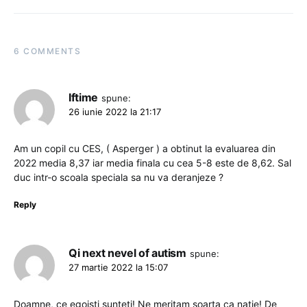
6 COMMENTS
Iftime
spune:
26 iunie 2022 la 21:17
Am un copil cu CES, ( Asperger ) a obtinut la evaluarea din
2022 media 8,37 iar media finala cu cea 5-8 este de 8,62. Sal
duc intr-o scoala speciala sa nu va deranjeze ?
Reply
Qi next nevel of autism
spune:
27 martie 2022 la 15:07
Doamne, ce egoiști sunteți! Ne meritam soarta ca nație! De