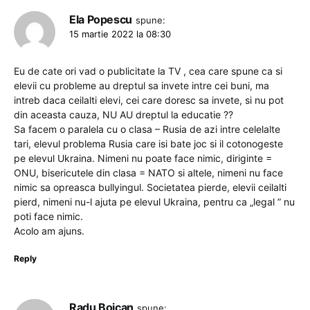
Ela Popescu
spune:
15 martie 2022 la 08:30
Eu de cate ori vad o publicitate la TV , cea care spune ca si
elevii cu probleme au dreptul sa invete intre cei buni, ma
intreb daca ceilalti elevi, cei care doresc sa invete, si nu pot
din aceasta cauza, NU AU dreptul la educatie ??
Sa facem o paralela cu o clasa – Rusia de azi intre celelalte
tari, elevul problema Rusia care isi bate joc si il cotonogeste
pe elevul Ukraina. Nimeni nu poate face nimic, diriginte =
ONU, bisericutele din clasa = NATO si altele, nimeni nu face
nimic sa opreasca bullyingul. Societatea pierde, elevii ceilalti
pierd, nimeni nu-l ajuta pe elevul Ukraina, pentru ca „legal ” nu
poti face nimic.
Acolo am ajuns.
Reply
Radu Boican
spune: