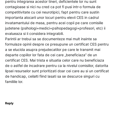
pentru integrarea acestor tineri, deficientele lor nu sunt
contagioase si nici nu cred ca pot fi pusi intr-o formula de
competitivitate cu cei neurotipici, fapt pentru care sustin
importanta alocarii unor locuri pentru elevii CES in cadrul
invatamantului de masa, pentru acei copii pe care comisiile
judetene (psihologi+medici+psihopedagogi+profesori, etc) ii
evalueaza si ii considera integrabili.
Parintii ar trebui sa se documenteze mai mult inainte sa
formulaze opinii despre ce presupune un certificat CES pentru
a se elucida asupra prejudecatilor pe care le transmit mai
departe copiilor lor fata de cei care „beneficiaza” de un
certificat CES. Mai trista e situatia celor care nu beneficiaza
de o astfel de incadrare pentru ca la nivelul comisiilor, datorita
lipsei resurselor sunt prioritizati doar cei care au si un certificat
de handicap, ceilalti fiind lasati sa se descurce singuri cu
familiile lor.
Reply