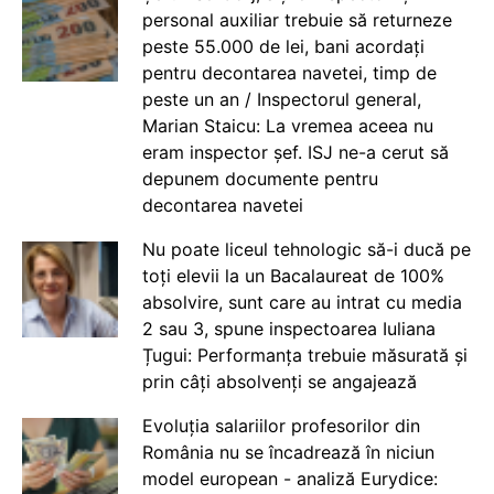
personal auxiliar trebuie să returneze
peste 55.000 de lei, bani acordați
pentru decontarea navetei, timp de
peste un an / Inspectorul general,
Marian Staicu: La vremea aceea nu
eram inspector șef. ISJ ne-a cerut să
depunem documente pentru
decontarea navetei
Nu poate liceul tehnologic să-i ducă pe
toți elevii la un Bacalaureat de 100%
absolvire, sunt care au intrat cu media
2 sau 3, spune inspectoarea Iuliana
Țugui: Performanța trebuie măsurată și
prin câți absolvenți se angajează
Evoluția salariilor profesorilor din
România nu se încadrează în niciun
model european - analiză Eurydice: