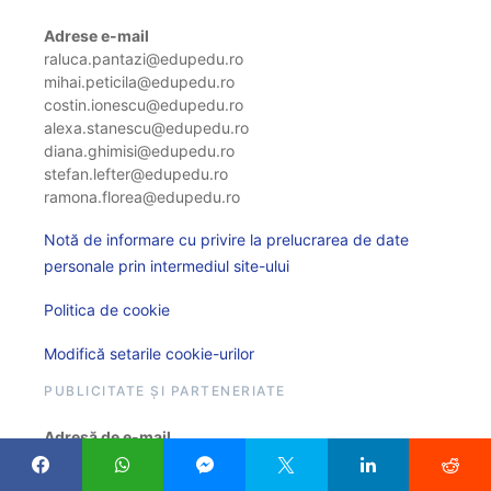
Adrese e-mail
raluca.pantazi@edupedu.ro
mihai.peticila@edupedu.ro
costin.ionescu@edupedu.ro
alexa.stanescu@edupedu.ro
diana.ghimisi@edupedu.ro
stefan.lefter@edupedu.ro
ramona.florea@edupedu.ro
Notă de informare cu privire la prelucrarea de date
personale prin intermediul site-ului
Politica de cookie
Modifică setarile cookie-urilor
PUBLICITATE ȘI PARTENERIATE
Adresă de e-mail
comunicare@edupedu.ro