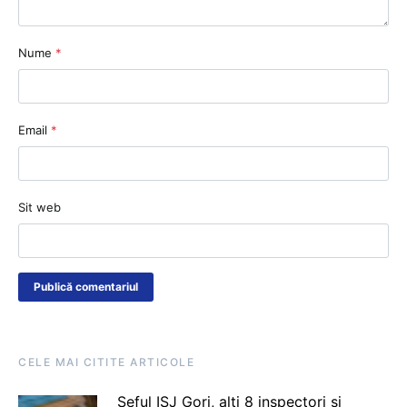
Nume
*
Email
*
Sit web
CELE MAI CITITE ARTICOLE
Șeful ISJ Gorj, alți 8 inspectori și