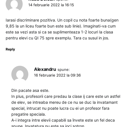
14 februarie 2022 la 16:15
Iarasi discriminare pozitiva. Un copil cu nota foarte buna(gen
9,85 la un liceu foarte bun este sub linie). Imaginati-va cum
este sa vezi asta si ca se suplimenteaza 1-2 locuri la clasa
pentru elevi cu QI 75 spre exemplu. Tara cu susul in jos.
Reply
Alexandru
spune:
16 februarie 2022 la 09:36
Din pacate asa este.
In plus, profesorii care predau la clase ij care este un astfel
de elev, se intreaba mereu de ce nu se duc la invatamant
special, intrucat nu poate lucra cu ei un profesor fara
pregatire speciala.
A-i integra intre elevii capabili sa învete este un fel deca
spune. Invatatura nu este sa joci sotron.