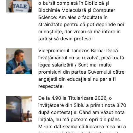
o bursă completă în Biofizică și
Biochimie Moleculară și Computer
Science: Am ales o facultate în
străinătate pentru că pot deprinde noi
cunoștințe, dar vreau să mă întorc în
țară și să devin profesor
Vicepremierul Tanczos Barna: Dacă
învățământul nu se rezolvă, pică toată
legea salarizării / Sunt mai multe
promisiuni din partea Guvernului către
angajații din educație și nu par a fi
respectate
De la 4.90 la Titularizare 2026, o
învățătoare din Sibiu a primit nota 8.70
după contestație: Când am văzut nota
inițială, nu mă puteam opri din plâns.
Mi-am dat seama că lucrarea mea nu a