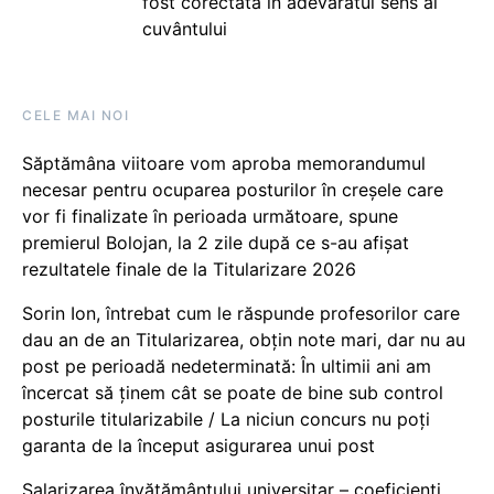
fost corectată în adevăratul sens al
cuvântului
CELE MAI NOI
Săptămâna viitoare vom aproba memorandumul
necesar pentru ocuparea posturilor în creșele care
vor fi finalizate în perioada următoare, spune
premierul Bolojan, la 2 zile după ce s-au afișat
rezultatele finale de la Titularizare 2026
Sorin Ion, întrebat cum le răspunde profesorilor care
dau an de an Titularizarea, obțin note mari, dar nu au
post pe perioadă nedeterminată: În ultimii ani am
încercat să ținem cât se poate de bine sub control
posturile titularizabile / La niciun concurs nu poți
garanta de la început asigurarea unui post
Salarizarea învățământului universitar – coeficienți