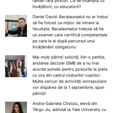
rămân fără posturi. Ce se întâmplă cu
învățătorii, cu educatorii?
Daniel David: Bacalaureatul nu ar trebui
să fie folosit ca mijloc de intrare la
facultate. Bacalaureatul trebuie să fie
un examen care certifică competențele
pe care le ai după parcursul unui
învățământ obligatoriu
Mai mulți părinți solicită, într-o petiție,
anularea deciziei ISMB de a nu mai
acorda sumele pentru posturile la plata
cu ora din cadrul cluburilor copiilor:
Multe cercuri de activități extrașcolare
vor dispărea de la 1 septembrie, spun
părinții
Andra-Gabriela Cîrstoiu, elevă din
Târgu Jiu, admisă la Yale University cu