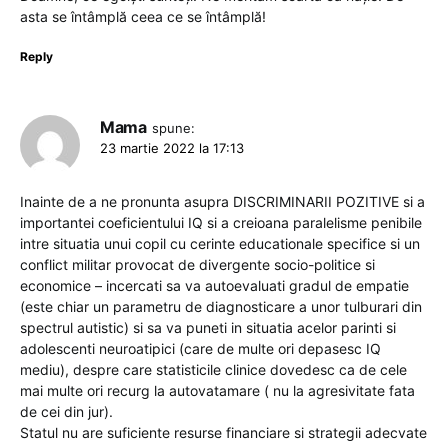
asta se întâmplă ceea ce se întâmplă!
Reply
Mama
spune:
23 martie 2022 la 17:13
Inainte de a ne pronunta asupra DISCRIMINARII POZITIVE si a
importantei coeficientului IQ si a creioana paralelisme penibile
intre situatia unui copil cu cerinte educationale specifice si un
conflict militar provocat de divergente socio-politice si
economice – incercati sa va autoevaluati gradul de empatie
(este chiar un parametru de diagnosticare a unor tulburari din
spectrul autistic) si sa va puneti in situatia acelor parinti si
adolescenti neuroatipici (care de multe ori depasesc IQ
mediu), despre care statisticile clinice dovedesc ca de cele
mai multe ori recurg la autovatamare ( nu la agresivitate fata
de cei din jur).
Statul nu are suficiente resurse financiare si strategii adecvate