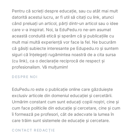
Pentru că scrieți despre educație, sau cu atât mai mult
datorită acestui lucru, ar fi util să citați cu link, atunci
când preluați un articol, părți dintr-un articol sau o idee
care v-a inspirat. Noi, la EduPedu.ro ne-am asumat
această conduită etică și sperăm că și publicațiile cu
mult mai multă experiență vor face la fel. Ne bucurăm
că găsiți subiecte interesante pe Edupedu.ro și suntem
siguri că înțelegeți rugămintea noastră de a cita sursa
(cu link), ca o declarație reciprocă de respect și
profesionalism. Vă mulțumim!
DESPRE NOI
EduPedu.ro este o publicație online care găzduiește
exclusiv articole din domeniul educației și cercetării.
Urmărim constant cum sunt educați copiii noștri, cine și
cum face politicile din educație și cercetare, cine și cum
îi formează pe profesori, cât de adecvate la lumea în
care trăim sunt sistemele de educație și cercetare.
CONTACT REDACȚIE