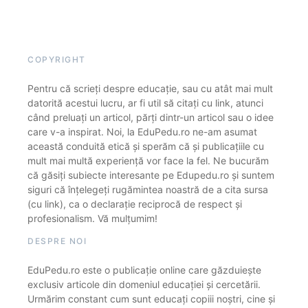
COPYRIGHT
Pentru că scrieți despre educație, sau cu atât mai mult
datorită acestui lucru, ar fi util să citați cu link, atunci
când preluați un articol, părți dintr-un articol sau o idee
care v-a inspirat. Noi, la EduPedu.ro ne-am asumat
această conduită etică și sperăm că și publicațiile cu
mult mai multă experiență vor face la fel. Ne bucurăm
că găsiți subiecte interesante pe Edupedu.ro și suntem
siguri că înțelegeți rugămintea noastră de a cita sursa
(cu link), ca o declarație reciprocă de respect și
profesionalism. Vă mulțumim!
DESPRE NOI
EduPedu.ro este o publicație online care găzduiește
exclusiv articole din domeniul educației și cercetării.
Urmărim constant cum sunt educați copiii noștri, cine și