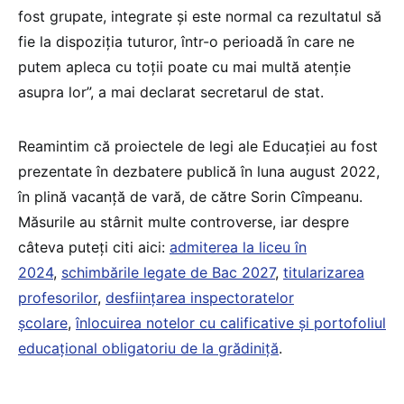
fost grupate, integrate și este normal ca rezultatul să
fie la dispoziția tuturor, într-o perioadă în care ne
putem apleca cu toții poate cu mai multă atenție
asupra lor”, a mai declarat secretarul de stat.
Reamintim că proiectele de legi ale Educației au fost
prezentate în dezbatere publică în luna august 2022,
în plină vacanță de vară, de către Sorin Cîmpeanu.
Măsurile au stârnit multe controverse, iar despre
câteva puteți citi aici:
admiterea la liceu în
2024
,
schimbările legate de Bac 2027
,
titularizarea
profesorilor
,
desființarea inspectoratelor
școlare
,
înlocuirea notelor cu calificative și portofoliul
educațional obligatoriu de la grădiniță
.