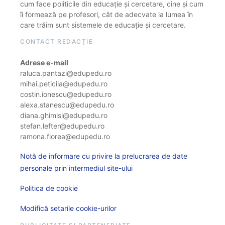
cum face politicile din educație și cercetare, cine și cum
îi formează pe profesori, cât de adecvate la lumea în
care trăim sunt sistemele de educație și cercetare.
CONTACT REDACȚIE
Adrese e-mail
raluca.pantazi@edupedu.ro
mihai.peticila@edupedu.ro
costin.ionescu@edupedu.ro
alexa.stanescu@edupedu.ro
diana.ghimisi@edupedu.ro
stefan.lefter@edupedu.ro
ramona.florea@edupedu.ro
Notă de informare cu privire la prelucrarea de date
personale prin intermediul site-ului
Politica de cookie
Modifică setarile cookie-urilor