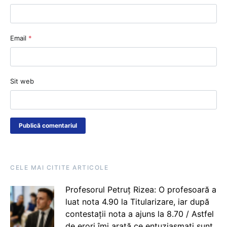
Email
*
Sit web
CELE MAI CITITE ARTICOLE
Profesorul Petruț Rizea: O profesoară a
luat nota 4.90 la Titularizare, iar după
contestații nota a ajuns la 8.70 / Astfel
de erori îmi arată ce entuziasmați sunt