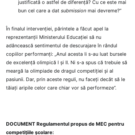
justificată o astfel de diferență? Cu ce este mai
bun cel care a dat
submission
mai devreme?”
În finalul intervenției, părintele a făcut apel la
reprezentanții Ministerului Educației să nu
adâncească sentimentul de descurajare în rândul
copiilor performanți: „Anul acesta li s-au luat bursele
de excelență olimpică I și II. Ni s-a spus că trebuie să
meargă la olimpiade de dragul competiției și al
pasiunii. Dar, prin aceste reguli, nu faceți decât să le
tăiați aripile celor care chiar vor să performeze”.
DOCUMENT Regulamentul propus de MEC pentru
competițiile școlare: