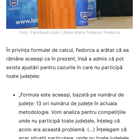
Foto: Facebook.com/ Liliana Maria Toderiuc Fedorca
În privința formulei de calcul, Fedorca a arătat că ea
rămâne aceeași ca în prezent, însă a admis că pot
exista ajustări pentru cazurile în care nu participă
toate județele:
„Formula este aceeași, bazată pe numărul de
județe: 13 ori numărul de județe în actuala
metodologie. Vom analiza pentru competițiile
unde nu participă toate județele, înțeleg că
acolo era această problemă. (…) Înțelegem că
apar situații particulare, unde nu toate județele