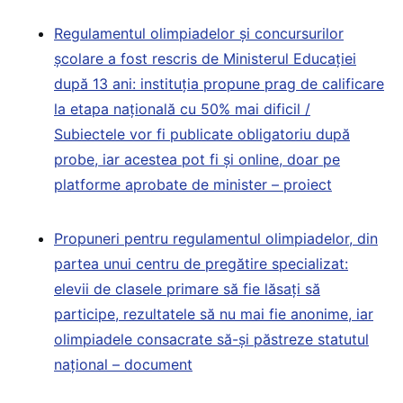
Regulamentul olimpiadelor și concursurilor
școlare a fost rescris de Ministerul Educației
după 13 ani: instituția propune prag de calificare
la etapa națională cu 50% mai dificil /
Subiectele vor fi publicate obligatoriu după
probe, iar acestea pot fi și online, doar pe
platforme aprobate de minister – proiect
Propuneri pentru regulamentul olimpiadelor, din
partea unui centru de pregătire specializat:
elevii de clasele primare să fie lăsați să
participe, rezultatele să nu mai fie anonime, iar
olimpiadele consacrate să-și păstreze statutul
național – document