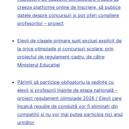
creeze platforme online de înscriere, să publice
datele despre concursuri și pot oferi consiliere
profesorilor – proiect
Elevii de clasele primare sunt excluși explicit de
la orice olimpiade și concursuri școlare, prin
proiectul de regulament-cadru, de către
Ministerul Educației
Părinții să participe obligatoriu la ședințe cu
elevii și profesorii înainte de etapa națională –
proiect regulament olimpiade 2026 / Elevii care
încalcă regulile de conduită vor fi eliminați din
competiții și nu vor mai putea participa nici anul
următor