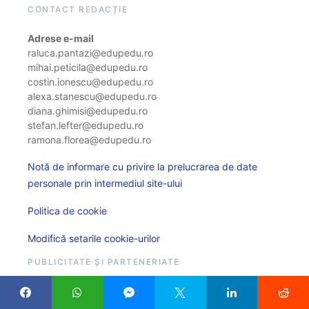
CONTACT REDACȚIE
Adrese e-mail
raluca.pantazi@edupedu.ro
mihai.peticila@edupedu.ro
costin.ionescu@edupedu.ro
alexa.stanescu@edupedu.ro
diana.ghimisi@edupedu.ro
stefan.lefter@edupedu.ro
ramona.florea@edupedu.ro
Notă de informare cu privire la prelucrarea de date
personale prin intermediul site-ului
Politica de cookie
Modifică setarile cookie-urilor
PUBLICITATE ȘI PARTENERIATE
Adresă de e-mail
comunicare@edupedu.ro