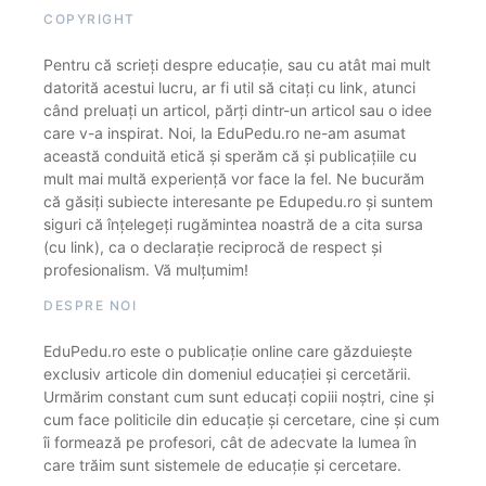
COPYRIGHT
Pentru că scrieți despre educație, sau cu atât mai mult
datorită acestui lucru, ar fi util să citați cu link, atunci
când preluați un articol, părți dintr-un articol sau o idee
care v-a inspirat. Noi, la EduPedu.ro ne-am asumat
această conduită etică și sperăm că și publicațiile cu
mult mai multă experiență vor face la fel. Ne bucurăm
că găsiți subiecte interesante pe Edupedu.ro și suntem
siguri că înțelegeți rugămintea noastră de a cita sursa
(cu link), ca o declarație reciprocă de respect și
profesionalism. Vă mulțumim!
DESPRE NOI
EduPedu.ro este o publicație online care găzduiește
exclusiv articole din domeniul educației și cercetării.
Urmărim constant cum sunt educați copiii noștri, cine și
cum face politicile din educație și cercetare, cine și cum
îi formează pe profesori, cât de adecvate la lumea în
care trăim sunt sistemele de educație și cercetare.