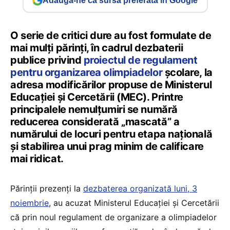
Adaugă-ne ca sursă preferată în Google
O serie de critici dure au fost formulate de
mai mulți părinți, în cadrul dezbaterii
publice privind
proiectul de regulament
pentru organizarea olimpiadelor
școlare, la
adresa modificărilor propuse de Ministerul
Educației și Cercetării (MEC). Printre
principalele nemulțumiri se numără
reducerea considerată „mascată” a
numărului de locuri pentru etapa națională
și stabilirea unui prag minim de calificare
mai ridicat.
Părinții prezenți la
dezbaterea organizată luni, 3
noiembrie
, au acuzat Ministerul Educației și Cercetării
că prin noul regulament de organizare a olimpiadelor