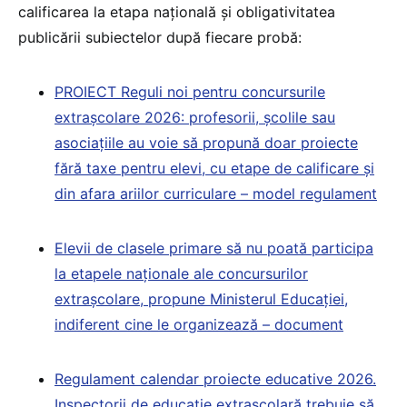
calificarea la etapa națională și obligativitatea
publicării subiectelor după fiecare probă:
PROIECT Reguli noi pentru concursurile
extrașcolare 2026: profesorii, școlile sau
asociațiile au voie să propună doar proiecte
fără taxe pentru elevi, cu etape de calificare și
din afara ariilor curriculare – model regulament
Elevii de clasele primare să nu poată participa
la etapele naționale ale concursurilor
extrașcolare, propune Ministerul Educației,
indiferent cine le organizează – document
Regulament calendar proiecte educative 2026.
Inspectorii de educație extrașcolară trebuie să