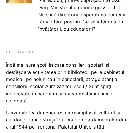
Alin Badea, prim-vicepreședinte USLI
Gorj: Ministerul o comite grav de tot.
Ne sună directorii disperați că oamenii
rămân fără posturi. Ce se întâmplă cu
învățătorii, cu educatorii?
CELE MAI NOI
Încă mai sunt școli în care consilierii școlari își
desfășoară activitatea prin biblioteci, pe la cabinetul
medical, pe holuri sau în cancelarii, atrage atenția
consilierul școlar Aura Stănculescu / Sunt spații
inadecvate în care copilul nu va destăinui nimic
niciodată
Universitatea din București a reamplasat vulturul și
cei doi grifoni distruși în urma bombardamentelor din
anul 1944 pe frontonul Palatului Universității