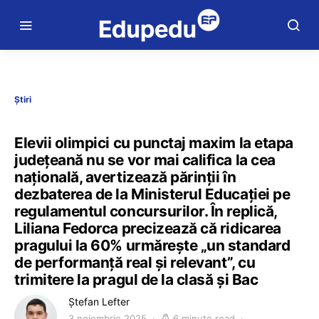
Știri
Elevii olimpici cu punctaj maxim la etapa
județeană nu se vor mai califica la cea
națională, avertizează părinții în
dezbaterea de la Ministerul Educației pe
regulamentul concursurilor. În replică,
Liliana Fedorca precizează că ridicarea
pragului la 60% urmărește „un standard
de performanță real și relevant”, cu
trimitere la pragul de la clasă și Bac
Ștefan Lefter
3 noiembrie 2025
6 minute read