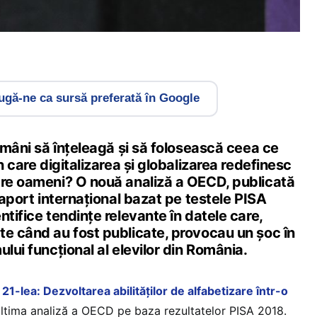
gă-ne ca sursă preferată în Google
români să înțeleagă și să folosească ceea ce
n care digitalizarea și globalizarea redefinesc
tre oameni? O nouă analiză a OECD, publicată
 raport internațional bazat pe testele PISA
ntifice tendințe relevante în datele care,
te când au fost publicate, provocau un șoc în
ului funcțional al elevilor din România.
al 21-lea: Dezvoltarea abilităților de alfabetizare într-o
ltima analiză a OECD pe baza rezultatelor PISA 2018.