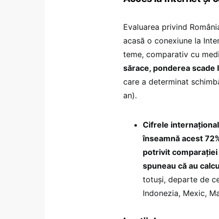
Evaluarea privind România
acasă o conexiune la Inter
teme, comparativ cu med
sărace, ponderea scade 
care a determinat schimbăr
an).
Cifrele internaționa
înseamnă acest 72%.
potrivit comparației
spuneau că au calcu
totuși, departe de ce
Indonezia, Mexic, Ma