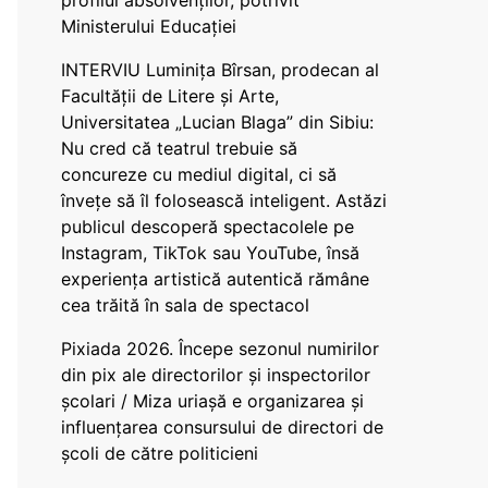
profilul absolvenților, potrivit
Ministerului Educației
INTERVIU Luminița Bîrsan, prodecan al
Facultății de Litere și Arte,
Universitatea „Lucian Blaga” din Sibiu:
Nu cred că teatrul trebuie să
concureze cu mediul digital, ci să
învețe să îl folosească inteligent. Astăzi
publicul descoperă spectacolele pe
Instagram, TikTok sau YouTube, însă
experiența artistică autentică rămâne
cea trăită în sala de spectacol
Pixiada 2026. Începe sezonul numirilor
din pix ale directorilor și inspectorilor
școlari / Miza uriașă e organizarea și
influențarea consursului de directori de
școli de către politicieni