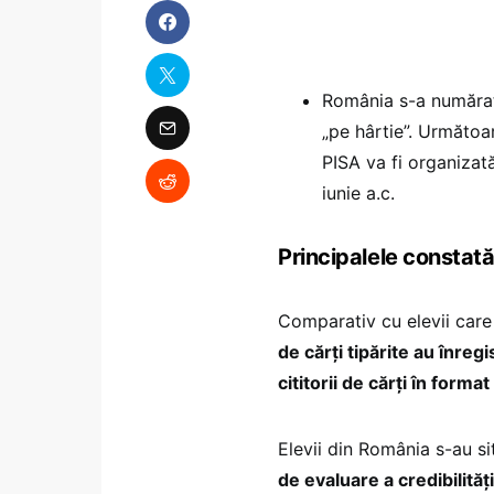
România s-a numărat 
„pe hârtie”. Următoa
PISA va fi organizată
iunie a.c.
Principalele constată
Comparativ cu elevii care 
de cărți tipărite au înre
cititorii de cărți în form
Elevii din România s-au si
de evaluare a credibilităț