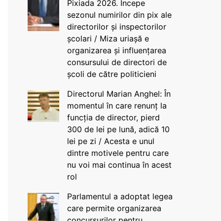
Pixiada 2026. Începe
sezonul numirilor din pix ale
directorilor și inspectorilor
școlari / Miza uriașă e
organizarea și influențarea
consursului de directori de
școli de către politicieni
Directorul Marian Anghel: În
momentul în care renunț la
funcția de director, pierd
300 de lei pe lună, adică 10
lei pe zi / Acesta e unul
dintre motivele pentru care
nu voi mai continua în acest
rol
Parlamentul a adoptat legea
care permite organizarea
concursurilor pentru