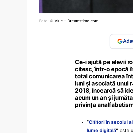
Foto: ©
Vlue
–
Dreamstime.com
Adau
Ce-i ajută pe elevii 
citesc, într-o epocă î
total comunicarea în
luni și asociată unui
2018, încearcă să ide
acum un an și jumăta
privința analfabetism
“
Cititori în secolul 
lume digitală
”
este u