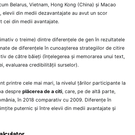
recum Belarus, Vietnam, Hong Kong (China) și Macao
l, elevii din medii dezavantajate au avut un scor
 cei din medii avantajate.
mativ o treime) dintre diferențele de gen în rezultatele
inate de diferențele în cunoașterea strategiilor de citire
tiv de către băieți (înțelegerea și memorarea unui text,
, evaluarea credibilității surselor).
nt printre cele mai mari, la nivelul țărilor participante la
rba despre
plăcerea de a citi
, care, pe de altă parte,
mânia, în 2018 comparativ cu 2009. Diferențe în
imțite puternic și între elevii din medii avantajate și
alculator