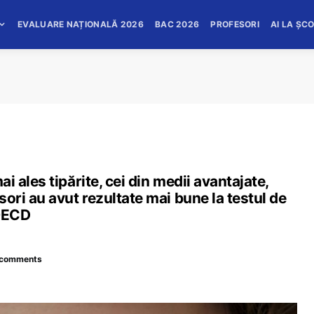
EVALUARE NAȚIONALĂ 2026
BAC 2026
PROFESORI
AI LA ȘC
mai ales tipărite, cei din medii avantajate,
fesori au avut rezultate mai bune la testul de
 OECD
 comments