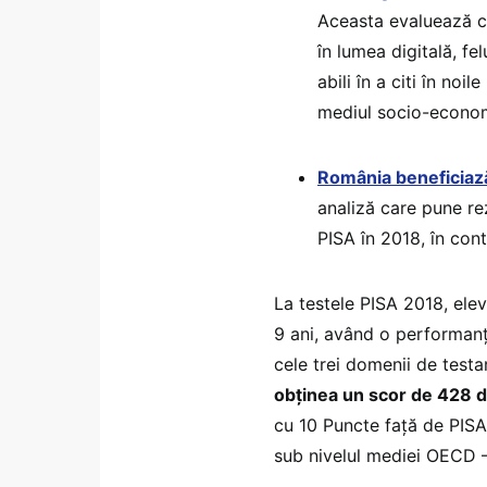
Aceasta evaluează ca
în lumea digitală, fe
abili în a citi în noil
mediul socio-econom
România beneficiază
analiză care pune rez
PISA în 2018, în cont
La testele PISA 2018, elevi
9 ani, având o performanț
cele trei domenii de testar
obținea un scor de 428 
cu 10 Puncte față de PISA
sub nivelul mediei OECD 