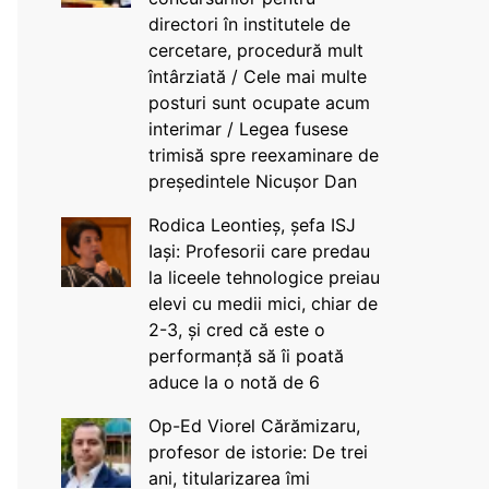
directori în institutele de
cercetare, procedură mult
întârziată / Cele mai multe
posturi sunt ocupate acum
interimar / Legea fusese
trimisă spre reexaminare de
președintele Nicușor Dan
Rodica Leontieș, șefa ISJ
Iași: Profesorii care predau
la liceele tehnologice preiau
elevi cu medii mici, chiar de
2-3, și cred că este o
performanță să îi poată
aduce la o notă de 6
Op-Ed Viorel Cărămizaru,
profesor de istorie: De trei
ani, titularizarea îmi