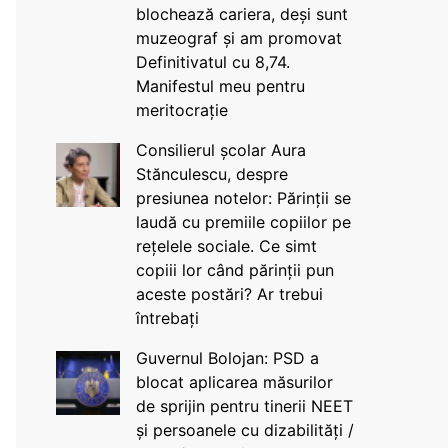
blochează cariera, deși sunt
muzeograf și am promovat
Definitivatul cu 8,74.
Manifestul meu pentru
meritocrație
Consilierul școlar Aura
Stănculescu, despre
presiunea notelor: Părinții se
laudă cu premiile copiilor pe
rețelele sociale. Ce simt
copiii lor când părinții pun
aceste postări? Ar trebui
întrebați
Guvernul Bolojan: PSD a
blocat aplicarea măsurilor
de sprijin pentru tinerii NEET
și persoanele cu dizabilități /