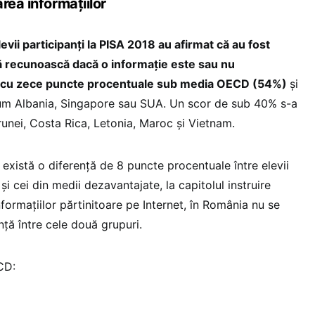
rea informațiilor
evii participanți la PISA 2018 au afirmat că au fost
 să recunoască dacă o informație este sau nu
ste cu zece puncte procentuale sub media OECD (54%)
și
cum Albania, Singapore sau SUA. Un scor de sub 40% s-a
Brunei, Costa Rica, Letonia, Maroc și Vietnam.
 există o diferență de 8 puncte procentuale între elevii
și cei din medii dezavantajate, la capitolul instruire
formațiilor părtinitoare pe Internet, în România nu se
nță între cele două grupuri.
CD: