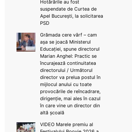
Hotărârile au fost
suspendate de Curtea de
Apel București, la solicitarea
PSD
Grămada cere vârf – cam
așa se joacă Ministerul
Educației, spune directorul
Marian Anghel: Practic se
încurajează continuitatea
directorului / Următorul
director va prelua postul în
mijlocul anului cu toate
provocările de reîncadrare,
dirigenție, mai ales în cazul
în care vine un director din
altă școală
VIDEO Marele premiu al
Festivalului Boovie 2026 a