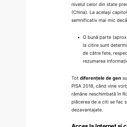
nivelul celor din state p
(China). La același capito
semnificativ mai mic decât
O bună parte (aproxi
la citire sunt determ
de către fete, respec
rezumarea informației
Tot
diferențele de gen
su
PISA 2018, când vine vo
rămâne neschimbată în Ro
plăcerea de a citi se fac s
dezavantajate.
Acces la Internet și c