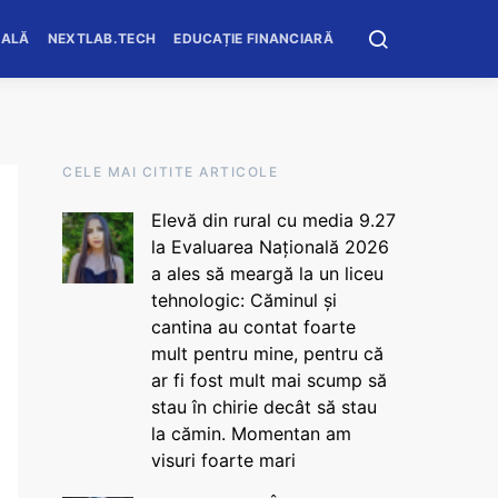
OALĂ
NEXTLAB.TECH
EDUCAȚIE FINANCIARĂ
CELE MAI CITITE ARTICOLE
Elevă din rural cu media 9.27
la Evaluarea Națională 2026
a ales să meargă la un liceu
tehnologic: Căminul și
cantina au contat foarte
mult pentru mine, pentru că
ar fi fost mult mai scump să
stau în chirie decât să stau
la cămin. Momentan am
visuri foarte mari