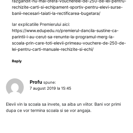
razgandit-nu-mai-ofera-voucherele-de-250-de-lei-pentru-
rechizite-carti-si-echipament-sportiv-pentru-elevi-surse-
banii-necesari-taiati-la-rectificarea-bugetara/
Iar explicatiile Premierului aici:
https://www.edupedu.ro/premierul-dancila-sustine-ca-
parintii-i-au-cerut-sa-renunte-la-programul-merg-la-
scoala-prin-care-toti-elevii-primeau-vouchere-de-250-de-
lei-pentru-carti-manuale-rechizite-si-echi/
Reply
Profu
spune:
7 august 2019 la 15:45
Elevii vin la scoala sa invete, sa aiba un viitor. Bani vor primi
dupa ce vor termina scoala si se vor angaja.