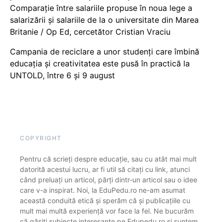
Comparație între salariile propuse în noua lege a
salarizării și salariile de la o universitate din Marea
Britanie / Op Ed, cercetător Cristian Vraciu
Campania de reciclare a unor studenți care îmbină
educația și creativitatea este pusă în practică la
UNTOLD, între 6 și 9 august
COPYRIGHT
Pentru că scrieți despre educație, sau cu atât mai mult
datorită acestui lucru, ar fi util să citați cu link, atunci
când preluați un articol, părți dintr-un articol sau o idee
care v-a inspirat. Noi, la EduPedu.ro ne-am asumat
această conduită etică și sperăm că și publicațiile cu
mult mai multă experiență vor face la fel. Ne bucurăm
că găsiți subiecte interesante pe Edupedu.ro și suntem