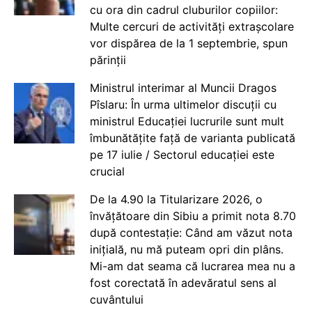
cu ora din cadrul cluburilor copiilor:
Multe cercuri de activități extrașcolare
vor dispărea de la 1 septembrie, spun
părinții
Ministrul interimar al Muncii Dragos
Pîslaru: În urma ultimelor discuții cu
ministrul Educației lucrurile sunt mult
îmbunătățite față de varianta publicată
pe 17 iulie / Sectorul educației este
crucial
De la 4.90 la Titularizare 2026, o
învățătoare din Sibiu a primit nota 8.70
după contestație: Când am văzut nota
inițială, nu mă puteam opri din plâns.
Mi-am dat seama că lucrarea mea nu a
fost corectată în adevăratul sens al
cuvântului