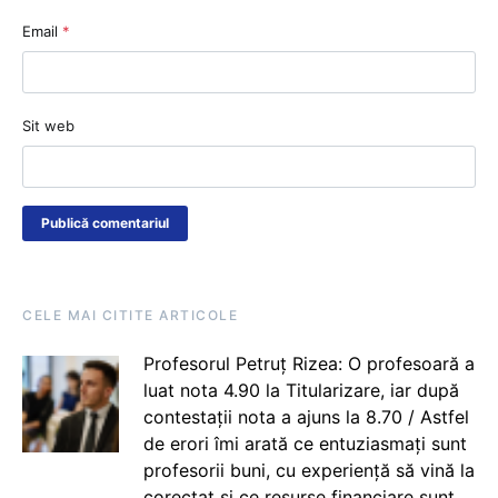
Email
*
Sit web
CELE MAI CITITE ARTICOLE
Profesorul Petruț Rizea: O profesoară a
luat nota 4.90 la Titularizare, iar după
contestații nota a ajuns la 8.70 / Astfel
de erori îmi arată ce entuziasmați sunt
profesorii buni, cu experiență să vină la
corectat și ce resurse financiare sunt