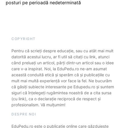
posturi pe perioadă nedeterminată
COPYRIGHT
Pentru că scrieți despre educație, sau cu atât mai mult
datorită acestui lucru, ar fi util să citați cu link, atunci
când preluați un articol, părți dintr-un articol sau o idee
care v-a inspirat. Noi, la EduPedu.ro ne-am asumat
această conduită etică și sperăm că și publicațiile cu
mult mai multă experiență vor face la fel. Ne bucurăm
că găsiți subiecte interesante pe Edupedu.ro și suntem
siguri că înțelegeți rugămintea noastră de a cita sursa
(cu link), ca o declarație reciprocă de respect și
profesionalism. Vă mulțumim!
DESPRE NOI
EduPedu.ro este o publicație online care găzduiește