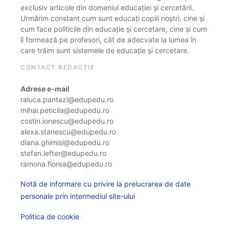
exclusiv articole din domeniul educației și cercetării.
Urmărim constant cum sunt educați copiii noștri, cine și
cum face politicile din educație și cercetare, cine și cum
îi formează pe profesori, cât de adecvate la lumea în
care trăim sunt sistemele de educație și cercetare.
CONTACT REDACȚIE
Adrese e-mail
raluca.pantazi@edupedu.ro
mihai.peticila@edupedu.ro
costin.ionescu@edupedu.ro
alexa.stanescu@edupedu.ro
diana.ghimisi@edupedu.ro
stefan.lefter@edupedu.ro
ramona.florea@edupedu.ro
Notă de informare cu privire la prelucrarea de date
personale prin intermediul site-ului
Politica de cookie