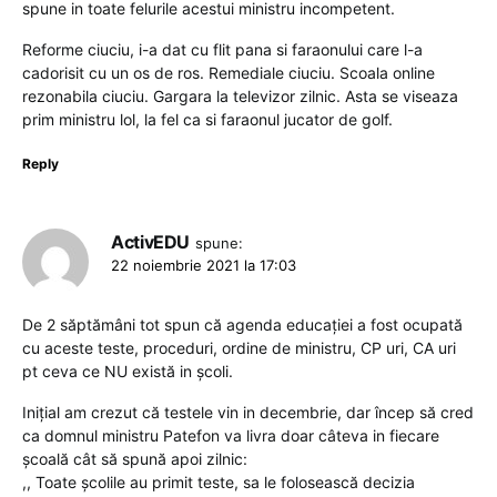
spune in toate felurile acestui ministru incompetent.
Reforme ciuciu, i-a dat cu flit pana si faraonului care l-a
cadorisit cu un os de ros. Remediale ciuciu. Scoala online
rezonabila ciuciu. Gargara la televizor zilnic. Asta se viseaza
prim ministru lol, la fel ca si faraonul jucator de golf.
Reply
ActivEDU
spune:
22 noiembrie 2021 la 17:03
De 2 săptămâni tot spun că agenda educației a fost ocupată
cu aceste teste, proceduri, ordine de ministru, CP uri, CA uri
pt ceva ce NU există in școli.
Inițial am crezut că testele vin in decembrie, dar încep să cred
ca domnul ministru Patefon va livra doar câteva in fiecare
școală cât să spună apoi zilnic:
,, Toate școlile au primit teste, sa le folosească decizia