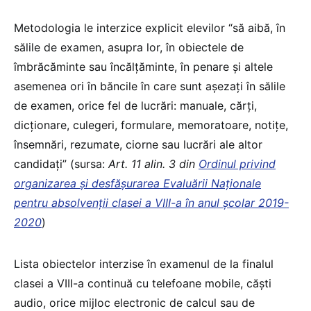
Metodologia le interzice explicit elevilor “să aibă, în
sălile de examen, asupra lor, în obiectele de
îmbrăcăminte sau încălțăminte, în penare și altele
asemenea ori în băncile în care sunt așezați în sălile
de examen, orice fel de lucrări: manuale, cărți,
dicționare, culegeri, formulare, memoratoare, notițe,
însemnări, rezumate, ciorne sau lucrări ale altor
candidați” (sursa:
Art. 11 alin. 3 din
Ordinul privind
organizarea și desfășurarea Evaluării Naționale
pentru absolvenții clasei a VIII-a în anul școlar 2019-
2020
)
Lista obiectelor interzise în examenul de la finalul
clasei a VIII-a continuă cu telefoane mobile, căști
audio, orice mijloc electronic de calcul sau de