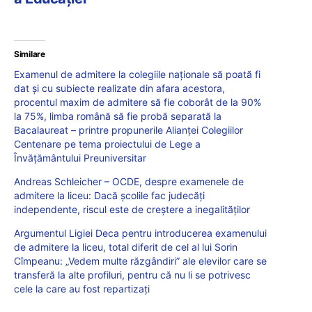
Similare
Examenul de admitere la colegiile naționale să poată fi
dat și cu subiecte realizate din afara acestora,
procentul maxim de admitere să fie coborât de la 90%
la 75%, limba română să fie probă separată la
Bacalaureat – printre propunerile Alianței Colegiilor
Centenare pe tema proiectului de Lege a
Învățământului Preuniversitar
Andreas Schleicher – OCDE, despre examenele de
admitere la liceu: Dacă școlile fac judecăți
independente, riscul este de creștere a inegalităților
Argumentul Ligiei Deca pentru introducerea examenului
de admitere la liceu, total diferit de cel al lui Sorin
Cîmpeanu: „Vedem multe răzgândiri” ale elevilor care se
transferă la alte profiluri, pentru că nu li se potrivesc
cele la care au fost repartizați