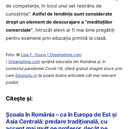
de competențe, în locul unui set restrâns de
cunoștințe”.
Astfel de tendințe sunt considerate
drept un element de descurajare a “meditațiilor
comerciale”
, întrucât elevii ar fi mai bine pregătiți
pentru examene prin educația primită la clasă.
Foto: ©
Lisa F. Young | Dreamstime.com
/
Dreamstime.com
sprijină educaţia din România şi, în
contextul pandemiei Covid-19, oferă gratuit imagini stock prin
care
Edupedu.ro
îşi poate ilustra articolele cât mai relevant
posibil
.
Citește și:
Școala în România – ca în Europa de Est și
Asia Centrală: predare tradițională, cu
accent mai mult pe profesor, decât pe