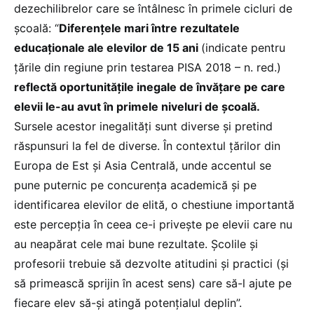
dezechilibrelor care se întâlnesc în primele cicluri de
școală: “
Diferențele mari între rezultatele
educaționale ale elevilor de 15 ani
(indicate pentru
țările din regiune prin testarea PISA 2018 – n. red.)
reflectă oportunitățile inegale de învățare pe care
elevii le-au avut în primele niveluri de școală.
Sursele acestor inegalități sunt diverse și pretind
răspunsuri la fel de diverse. În contextul țărilor din
Europa de Est și Asia Centrală, unde accentul se
pune puternic pe concurența academică și pe
identificarea elevilor de elită, o chestiune importantă
este percepția în ceea ce-i privește pe elevii care nu
au neapărat cele mai bune rezultate. Școlile și
profesorii trebuie să dezvolte atitudini și practici (și
să primească sprijin în acest sens) care să-l ajute pe
fiecare elev să-și atingă potențialul deplin”.