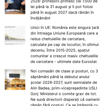
2026: profesorii primesc cei 1.500 de
lei până la 31 august și îi pot folosi
până în august 2027 dacă rămân în
învățământ
Unici în UE: România este singura țară
din întreaga Uniune Europeană care a
redus cheltuielile de cercetare,
calculate pe cap de locuitor, în ultimul
deceniu. Între 2015-2025, spațiul
comunitar a crescut masiv cheltuielile
de cercetare - ultimele date Eurostat
Noi comasări de clase și posturi, cu 3
săptămâni până la debutul anului
școlar 2026-2027, sunt semnalate de
Alin Badea, prim-vicepreședinte USLI
Gorj: Ministerul o comite grav de tot.
Ne sună directorii disperați că oamenii
rămân fără posturi. Ce se întâmplă cu