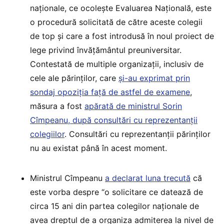
naționale, ce ocolește Evaluarea Națională, este
o procedură solicitată de către aceste colegii
de top și care a fost introdusă în noul proiect de
lege privind învățământul preuniversitar.
Contestată de multiple organizații, inclusiv de
cele ale părinților, care
și-au exprimat prin
sondaj opoziția față de astfel de examene
,
măsura a fost
apărată de ministrul Sorin
Cîmpeanu, după consultări cu reprezentanții
colegiilor
. Consultări cu reprezentanții părinților
nu au existat până în acest moment.
Ministrul Cîmpeanu
a declarat luna trecută
că
este vorba despre “o solicitare ce datează de
circa 15 ani din partea colegilor naționale de
avea dreptul de a organiza admiterea la nivel de