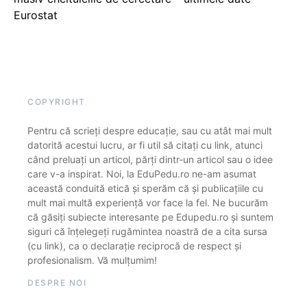
Eurostat
COPYRIGHT
Pentru că scrieți despre educație, sau cu atât mai mult
datorită acestui lucru, ar fi util să citați cu link, atunci
când preluați un articol, părți dintr-un articol sau o idee
care v-a inspirat. Noi, la EduPedu.ro ne-am asumat
această conduită etică și sperăm că și publicațiile cu
mult mai multă experiență vor face la fel. Ne bucurăm
că găsiți subiecte interesante pe Edupedu.ro și suntem
siguri că înțelegeți rugămintea noastră de a cita sursa
(cu link), ca o declarație reciprocă de respect și
profesionalism. Vă mulțumim!
DESPRE NOI