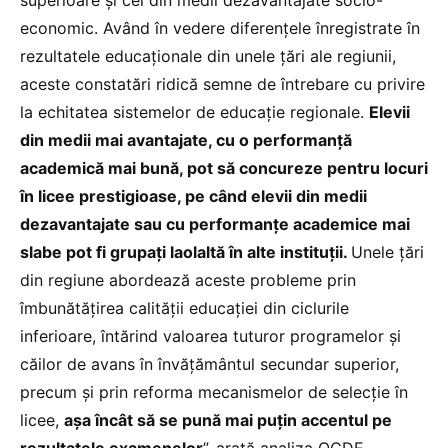
superioare și cei din medii dezavantajate socio-
economic. Având în vedere diferențele înregistrate în
rezultatele educaționale din unele țări ale regiunii,
aceste constatări ridică semne de întrebare cu privire
la echitatea sistemelor de educație regionale.
Elevii
din medii mai avantajate, cu o performanță
academică mai bună, pot să concureze pentru locuri
în licee prestigioase, pe când elevii din medii
dezavantajate sau cu performanțe academice mai
slabe pot fi grupați laolaltă în alte instituții.
Unele țări
din regiune abordează aceste probleme prin
îmbunătățirea calității educației din ciclurile
inferioare, întărind valoarea tuturor programelor și
căilor de avans în învățământul secundar superior,
precum și prin reforma mecanismelor de selecție în
licee,
așa încât să se pună mai puțin accentul pe