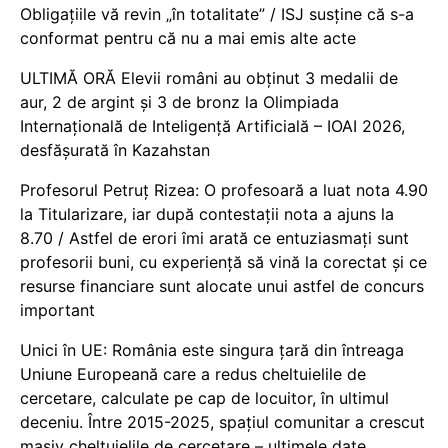
Obligațiile vă revin „în totalitate” / ISJ susține că s-a
conformat pentru că nu a mai emis alte acte
ULTIMĂ ORĂ Elevii români au obținut 3 medalii de
aur, 2 de argint și 3 de bronz la Olimpiada
Internațională de Inteligență Artificială – IOAI 2026,
desfășurată în Kazahstan
Profesorul Petruț Rizea: O profesoară a luat nota 4.90
la Titularizare, iar după contestații nota a ajuns la
8.70 / Astfel de erori îmi arată ce entuziasmați sunt
profesorii buni, cu experiență să vină la corectat și ce
resurse financiare sunt alocate unui astfel de concurs
important
Unici în UE: România este singura țară din întreaga
Uniune Europeană care a redus cheltuielile de
cercetare, calculate pe cap de locuitor, în ultimul
deceniu. Între 2015-2025, spațiul comunitar a crescut
masiv cheltuielile de cercetare – ultimele date