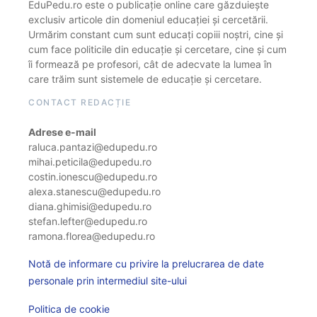
EduPedu.ro este o publicație online care găzduiește
exclusiv articole din domeniul educației și cercetării.
Urmărim constant cum sunt educați copiii noștri, cine și
cum face politicile din educație și cercetare, cine și cum
îi formează pe profesori, cât de adecvate la lumea în
care trăim sunt sistemele de educație și cercetare.
CONTACT REDACȚIE
Adrese e-mail
raluca.pantazi@edupedu.ro
mihai.peticila@edupedu.ro
costin.ionescu@edupedu.ro
alexa.stanescu@edupedu.ro
diana.ghimisi@edupedu.ro
stefan.lefter@edupedu.ro
ramona.florea@edupedu.ro
Notă de informare cu privire la prelucrarea de date
personale prin intermediul site-ului
Politica de cookie