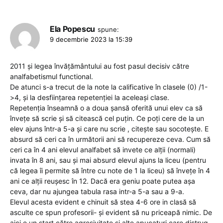
Ela Popescu
spune:
9 decembrie 2023 la 15:39
2011 și legea învățământului au fost pasul decisiv către
analfabetismul functional.
De atunci s-a trecut de la note la calificative în clasele (0) /1-
>4, și la desființarea repetenției la aceleași clase.
Repetenția înseamnă o a doua șansă oferită unui elev ca să
învețe să scrie și să citească cel puțin. Ce poți cere de la un
elev ajuns într-a 5-a și care nu scrie , citește sau socotește. E
absurd să ceri ca în următorii ani să recupereze ceva. Cum să
ceri ca în 4 ani elevul analfabet să invete ce alții (normali)
invata în 8 ani, sau și mai absurd elevul ajuns la liceu (pentru
că legea îi permite să între cu note de 1 la liceu) să învețe în 4
ani ce alții reușesc în 12. Dacă era geniu poate putea așa
ceva, dar nu ajungea tabula rasa intr-a 5-a sau a 9-a.
Elevul acesta evident e chinuit să stea 4-6 ore in clasă să
asculte ce spun profesorii- și evident să nu priceapă nimic. De
aici e un start către agresivitate și alte apucaturi care distrug