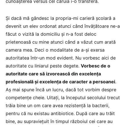
cunoașterea versus cel căruia i-o transferă.
Și dacă mă gândesc la propria-mi carieră școlară a
devenit un elev ordonat atunci când învățătoare ne-a
făcut o vizită la domiciliu și n-a fost deloc
prietenoasă cu mine atunci când a văzut cum arată
camera mea. Deci o modalitate de a-și exersa
autoritatea într-un mod evident. Nu vorbesc aici de
autoritate cu liniarul peste degete.
Vorbesc de o
autoritate care să izvorească din excelența
profesională și excelența de caracter a persoanei
.
Aș mai spune încă un lucru, dacă tot vorbim despre
competențe cheie. Uitați, la începutul secolului trecut
trăia bine un om care avea rezistență la bacterii,
pentru că nu existau antibiotice. După care au trăit
bine, au supraviețuit în timpul războiul cei care au