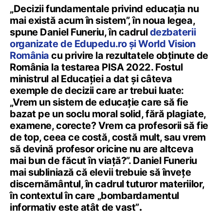
„Decizii fundamentale privind educația nu
mai există acum în sistem”, în noua legea,
spune Daniel Funeriu, în cadrul
dezbaterii
organizate de Edupedu.ro și World Vision
România
cu privire la rezultatele obținute de
România la testarea PISA 2022. Fostul
ministrul al Educației a dat și câteva
exemple de decizii care ar trebui luate:
„Vrem un sistem de educație care să fie
bazat pe un soclu moral solid, fără plagiate,
examene, corecte? Vrem ca profesorii să fie
de top, ceea ce costă, costă mult, sau vrem
să devină profesor oricine nu are altceva
mai bun de făcut în viață?”. Daniel Funeriu
mai subliniază că elevii trebuie să învețe
discernământul, în cadrul tuturor materiilor,
în contextul în care „bombardamentul
informativ este atât de vast”
.