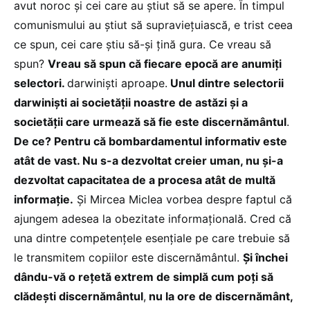
avut noroc și cei care au știut să se apere. În timpul
comunismului au știut să supraviețuiască, e trist ceea
ce spun, cei care știu să-și țină gura. Ce vreau să
spun?
Vreau să spun că fiecare epocă are anumiți
selectori.
darwiniști aproape.
Unul dintre selectorii
darwiniști ai societății noastre de astăzi și a
societății care urmează să fie este discernământul
.
De ce? Pentru că bombardamentul informativ este
atât de vast. Nu s-a dezvoltat creier uman, nu și-a
dezvoltat capacitatea de a procesa atât de multă
informație.
Și Mircea Miclea vorbea despre faptul că
ajungem adesea la obezitate informațională. Cred că
una dintre competențele esențiale pe care trebuie să
le transmitem copiilor este discernământul.
Și închei
dându-vă o rețetă extrem de simplă cum poți să
clădești discernământul
,
nu la ore de discernământ,