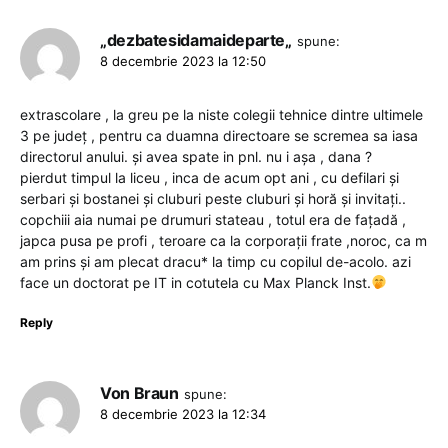
„dezbatesidamaideparte„
spune:
8 decembrie 2023 la 12:50
extrascolare , la greu pe la niste colegii tehnice dintre ultimele
3 pe județ , pentru ca duamna directoare se scremea sa iasa
directorul anului. și avea spate in pnl. nu i așa , dana ?
pierdut timpul la liceu , inca de acum opt ani , cu defilari și
serbari și bostanei și cluburi peste cluburi și horă și invitați..
copchiii aia numai pe drumuri stateau , totul era de fațadă ,
japca pusa pe profi , teroare ca la corporații frate ,noroc, ca m
am prins și am plecat dracu* la timp cu copilul de-acolo. azi
face un doctorat pe IT in cotutela cu Max Planck Inst.
Reply
Von Braun
spune:
8 decembrie 2023 la 12:34