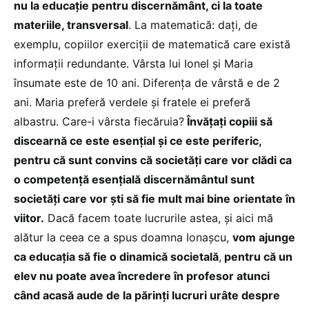
nu la educație pentru discernământ, ci la toate
materiile, transversal
. La matematică: dați, de
exemplu, copiilor exerciții de matematică care există
informații redundante. Vârsta lui Ionel și Maria
însumate este de 10 ani. Diferența de vârstă e de 2
ani. Maria preferă verdele și fratele ei preferă
albastru. Care-i vârsta fiecăruia?
Învățați copiii să
discearnă ce este esențial și ce este periferic,
pentru că sunt convins că societăți care vor clădi ca
o competență esențială discernământul sunt
societăți care vor ști să fie mult mai bine orientate în
viitor.
Dacă facem toate lucrurile astea, și aici mă
alătur la ceea ce a spus doamna Ionașcu,
vom ajunge
ca educația să fie o dinamică societală
,
pentru că un
elev nu poate avea încredere în profesor atunci
când acasă aude de la părinți lucruri urâte despre