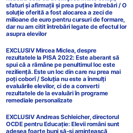
sfaturi și afirmații și prea puține întrebări / O
soluție oferită a fost alocarea a zeci de
milioane de euro pentru cursuri de formare,
dar nu am citit întrebări legate de efectul lor
asupra elevilor
EXCLUSIV Mircea Miclea, despre
rezultatele la PISA 2022: Este aberant să
spui că a rămâne pe penultimul loc este
reziliență. Este un loc din care nu prea mai
poți coborî / Soluția nu este a înmulți
evaluările elevilor, ci de a converti
rezultatele de la evaluări în programe
remediale personalizate
EXCLUSIV Andreas Schleicher, directorul
OCDE pentru Educație: Elevii români sunt
adesea foarte buni să-și amintească