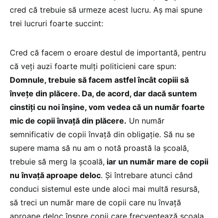
cred că trebuie să urmeze acest lucru. Aș mai spune
trei lucruri foarte succint:
Cred că facem o eroare destul de importantă, pentru
că veți auzi foarte mulți politicieni care spun:
Domnule, trebuie să facem astfel încât copiii să
învețe din plăcere. Da, de acord, dar dacă suntem
cinstiți cu noi înșine, vom vedea că un număr foarte
mic de copii învață din plăcere.
Un număr
semnificativ de copii învață din obligație. Să nu se
supere mama să nu am o notă proastă la școală,
trebuie să merg la școală,
iar un număr mare de copii
nu învață aproape deloc
. Și întrebare atunci când
conduci sistemul este unde aloci mai multă resursă,
să treci un număr mare de copii care nu învață
aproape deloc înspre copii care frecventează școala
,