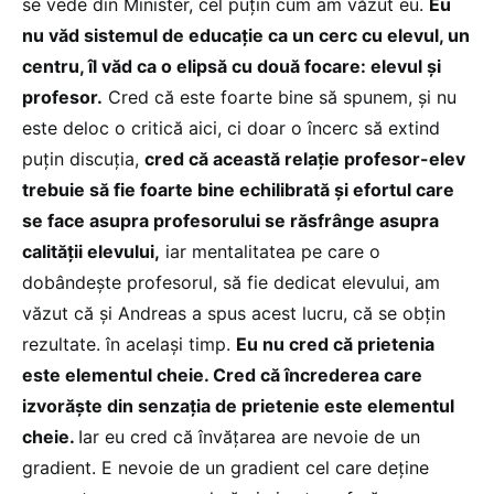
se vede din Minister, cel puțin cum am văzut eu.
Eu
nu văd sistemul de educație ca un cerc cu elevul, un
centru, îl văd ca o elipsă cu două focare: elevul și
profesor.
Cred că este foarte bine să spunem, și nu
este deloc o critică aici, ci doar o încerc să extind
puțin discuția,
cred că această relație profesor-elev
trebuie să fie foarte bine echilibrată și efortul care
se face asupra profesorului se răsfrânge asupra
calității elevului,
iar mentalitatea pe care o
dobândește profesorul, să fie dedicat elevului, am
văzut că și Andreas a spus acest lucru, că se obțin
rezultate. în același timp.
Eu nu cred că prietenia
este elementul cheie. Cred că încrederea care
izvorăște din senzația de prietenie este elementul
cheie.
Iar eu cred că învățarea are nevoie de un
gradient. E nevoie de un gradient cel care deține