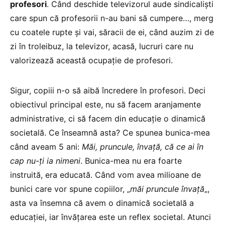
profesori
. Când deschide televizorul aude sindicaliști
care spun că profesorii n-au bani să cumpere…, merg
cu coatele rupte și vai, săracii de ei, când auzim zi de
zi în troleibuz, la televizor, acasă, lucruri care nu
valorizează această ocupație de profesori.
Sigur, copiii n-o să aibă încredere în profesori. Deci
obiectivul principal este, nu să facem aranjamente
administrative, ci să facem din educație o dinamică
societală. Ce înseamnă asta? Ce spunea bunica-mea
când aveam 5 ani:
Măi, pruncule, învață, că ce ai în
cap nu-ți ia nimeni
. Bunica-mea nu era foarte
instruită, era educată. Când vom avea milioane de
bunici care vor spune copiilor, „
măi pruncule învață
„,
asta va însemna că avem o dinamică societală a
educației, iar învățarea este un reflex societal. Atunci