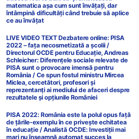
matematica așa cum sunt învățați, dar
întâmpină dificultăți când trebuie să aplice
ce au învățat
LIVE VIDEO TEXT Dezbatere online: PISA
2022 – fața necosmetizată a școlii /
Directorul OCDE pentru Educație, Andreas
Schleicher: Diferențele sociale relevate de
PISA sunt o provocare imensă pentru
România / Ce spun fostul ministru Mircea
Miclea, cercetători, profesori și
reprezentanți ai mediului de afaceri despre
rezultatele și opțiunile României
PISA 2022: România este la polul opus față
de țările-exemplu în ce privește echitatea
în educație / Analistă OCDE: Investiții mai
mari nu înseamnă automat succes la