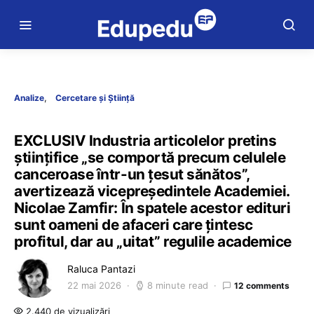
Analize
Cercetare și Știință
EXCLUSIV Industria articolelor pretins
științifice „se comportă precum celulele
canceroase într-un țesut sănătos”,
avertizează vicepreședintele Academiei.
Nicolae Zamfir: În spatele acestor edituri
sunt oameni de afaceri care țintesc
profitul, dar au „uitat” regulile academice
Raluca Pantazi
22 mai 2026
8 minute read
12 comments
2.440 de vizualizări