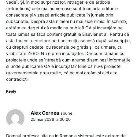
vede). Și, în mod surprinzător, retragerile de articole
(retractions) cele mai numeroase sunt tocmai la editurile
consacrate și vizează articole publicate în jurnale prin
subscripție. Despre asta nimeni nu mai zice nimic. În schimb,
arătăm cu degetul că medicina publică OA și încurajăm pe
toată lumea să facă content gratuit la Elsevier et al. Pentru că
asta facem: cercetare pe bani mulți ascunsă după subscripție,
cu drepturi cedate, cu recenzie pe gratis și, ca urmare, cu
vizibilitate ZERO. Nu e prea încurajator. Dar cum rămâne cu
proiectele unde se întreabă cum anume diseminezi informațiile
și unde publicarea OA e încurajată? Bine că nu-s proiecte
guvernamentale prea multe, că ne mai creăm și aici alte
contradicții.
Reply
Alex Cornea
spune:
25 mai 2026 la 00:00
Domnul profesor uita ca in Romania sistemul este extrem de