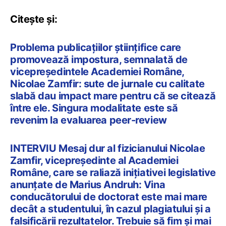
Citește și:
Problema publicațiilor științifice care
promovează impostura, semnalată de
vicepreședintele Academiei Române,
Nicolae Zamfir: sute de jurnale cu calitate
slabă dau impact mare pentru că se citează
între ele. Singura modalitate este să
revenim la evaluarea peer-review
INTERVIU Mesaj dur al fizicianului Nicolae
Zamfir, vicepreședinte al Academiei
Române, care se raliază inițiativei legislative
anunțate de Marius Andruh: Vina
conducătorului de doctorat este mai mare
decât a studentului, în cazul plagiatului și a
falsificării rezultatelor. Trebuie să fim și mai