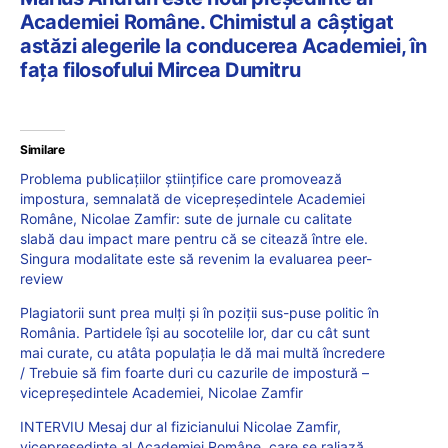
Academiei Române. Chimistul a câștigat
astăzi alegerile la conducerea Academiei, în
fața filosofului Mircea Dumitru
Similare
Problema publicațiilor științifice care promovează
impostura, semnalată de vicepreședintele Academiei
Române, Nicolae Zamfir: sute de jurnale cu calitate
slabă dau impact mare pentru că se citează între ele.
Singura modalitate este să revenim la evaluarea peer-
review
Plagiatorii sunt prea mulți și în poziții sus-puse politic în
România. Partidele își au socotelile lor, dar cu cât sunt
mai curate, cu atâta populația le dă mai multă încredere
/ Trebuie să fim foarte duri cu cazurile de impostură –
vicepreședintele Academiei, Nicolae Zamfir
INTERVIU Mesaj dur al fizicianului Nicolae Zamfir,
vicepreședinte al Academiei Române, care se raliază