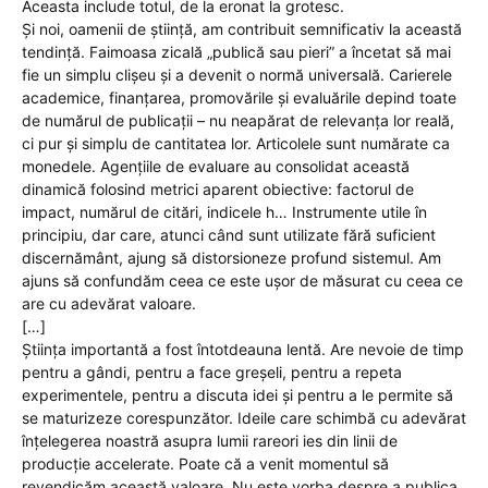
Aceasta include totul, de la eronat la grotesc.
Și noi, oamenii de știință, am contribuit semnificativ la această
tendință. Faimoasa zicală „publică sau pieri” a încetat să mai
fie un simplu clișeu și a devenit o normă universală. Carierele
academice, finanțarea, promovările și evaluările depind toate
de numărul de publicații – nu neapărat de relevanța lor reală,
ci pur și simplu de cantitatea lor. Articolele sunt numărate ca
monedele. Agențiile de evaluare au consolidat această
dinamică folosind metrici aparent obiective: factorul de
impact, numărul de citări, indicele h… Instrumente utile în
principiu, dar care, atunci când sunt utilizate fără suficient
discernământ, ajung să distorsioneze profund sistemul. Am
ajuns să confundăm ceea ce este ușor de măsurat cu ceea ce
are cu adevărat valoare.
[…]
Știința importantă a fost întotdeauna lentă. Are nevoie de timp
pentru a gândi, pentru a face greșeli, pentru a repeta
experimentele, pentru a discuta idei și pentru a le permite să
se maturizeze corespunzător. Ideile care schimbă cu adevărat
înțelegerea noastră asupra lumii rareori ies din linii de
producție accelerate. Poate că a venit momentul să
revendicăm această valoare. Nu este vorba despre a publica