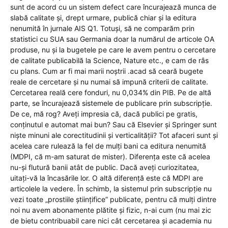
sunt de acord cu un sistem defect care încurajează munca de
slabă calitate și, drept urmare, publică chiar și la editura
nenumită în jurnale AIS Q1. Totuși, să ne comparăm prin
statistici cu SUA sau Germania doar la numărul de articole OA
produse, nu și la bugetele pe care le avem pentru o cercetare
de calitate publicabilă la Science, Nature etc., e cam de râs
cu plans. Cum ar fi mai marii noștrii .acad să ceară bugete
reale de cercetare și nu numai să impună criterii de calitate.
Cercetarea reală cere fonduri, nu 0,034% din PIB. Pe de altă
parte, se încurajează sistemele de publicare prin subscripție.
De ce, mă rog? Aveți impresia că, dacă publici pe gratis,
conținutul e automat mai bun? Sau că Elsevier și Springer sunt
niște minuni ale corectitudinii și verticalității? Tot afaceri sunt și
acelea care rulează la fel de mulți bani ca editura nenumită
(MDPI, că m-am saturat de mister). Diferența este că acelea
nu-și flutură banii atât de public. Dacă aveți curiozitatea,
uitați-vă la încasările lor. O altă diferență este că MDPI are
articolele la vedere. În schimb, la sistemul prin subscripție nu
vezi toate „prostiile științifice” publicate, pentru că mulți dintre
noi nu avem abonamente plătite și fizic, n-ai cum (nu mai zic
de bietu contribuabil care nici cât cercetarea și academia nu