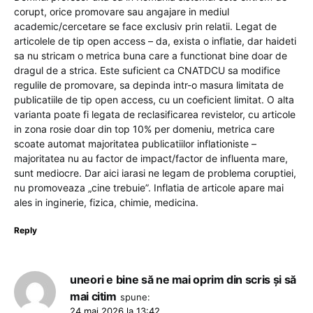
corupt, orice promovare sau angajare in mediul
academic/cercetare se face exclusiv prin relatii. Legat de
articolele de tip open access – da, exista o inflatie, dar haideti
sa nu stricam o metrica buna care a functionat bine doar de
dragul de a strica. Este suficient ca CNATDCU sa modifice
regulile de promovare, sa depinda intr-o masura limitata de
publicatiile de tip open access, cu un coeficient limitat. O alta
varianta poate fi legata de reclasificarea revistelor, cu articole
in zona rosie doar din top 10% per domeniu, metrica care
scoate automat majoritatea publicatiilor inflationiste –
majoritatea nu au factor de impact/factor de influenta mare,
sunt mediocre. Dar aici iarasi ne legam de problema coruptiei,
nu promoveaza „cine trebuie”. Inflatia de articole apare mai
ales in inginerie, fizica, chimie, medicina.
Reply
uneori e bine să ne mai oprim din scris și să
mai citim
spune:
24 mai 2026 la 13:42