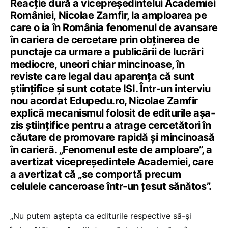
Reacție dură a vicepreședintelui Academiei
României, Nicolae Zamfir, la amploarea pe
care o ia în România fenomenul de avansare
în cariera de cercetare prin obținerea de
punctaje ca urmare a publicării de lucrări
mediocre, uneori chiar mincinoase, în
reviste care legal dau aparența că sunt
științifice și sunt cotate ISI. Într-un interviu
nou acordat Edupedu.ro, Nicolae Zamfir
explică mecanismul folosit de editurile așa-
zis științifice pentru a atrage cercetători în
căutare de promovare rapidă și mincinoasă
în carieră. „Fenomenul este de amploare”, a
avertizat vicepreședintele Academiei, care
a avertizat că „se comportă precum
celulele canceroase într-un țesut sănătos”.
„Nu putem aștepta ca editurile respective să-și