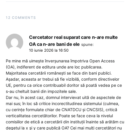
12 COMMENTS
Cercetator real suparat care n-are multe
OA ca n-are bani de ele
spune:
10 iunie 2026 la 16:50
Pe mine mă uimește înverșunarea împotriva Open Access
(OA), indiferent de editura unde are loc publicarea.
Majoritatea cercetării românești se face din bani publici.
Așadar, aceasta ar trebui să fie vizibilă, conform directivelor
UE, pentru ca orice contribuabil doritor să poată vedea pe ce
s-au cheltuit banii din impozitele sale.
Dar nu, în acest caz, domnul intervievat uită de aspectele de
mai sus; în loc să critice incorectitudinea sistemului (culmea,
cu cerințe formulate chiar de CNATDCU și CNCSIS), critică
verticalitatea cercetătorilor. Poate se face ceva la nivelul
comisiilor de etică a cercetării din instituții înainte să arătăm cu
degetul la x și y care publică OA? Cei mai mulți cercetători nu