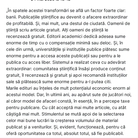
„În spatele acestei transformări se află un factor foarte clar:
banii. Publicațiile științifice au devenit o afacere extraordinar
de profitabilă. Și, mai mult, una destul de ciudată. Oamenii de
știință scriu articole gratuit. Alți oameni de știință le
recenzează gratuit. Editorii academici dedică adesea sume
enorme de timp cu o compensație minimă sau deloc. Și, în
cele din urmă, universitățile și instituțiile publice plătesc sume
enorme pentru a accesa aceste publicații sau pentru a le
publica cu acces liber. Sistemul a realizat ceva cu adevărat
extraordinar: comunitatea științifică însăși produce conținut
gratuit, îl recenzează și gratuit și apoi recomandă instituțiilor
sale să plătească sume enorme pentru a-l putea citi.
Marile edituri au înțeles de mult potențialul economic enorm al
acestui model. Dar, în ultimii ani, au apărut sute de jucători noi,
al căror model de afaceri constă, în esență, în a percepe taxe
pentru publicare. Cu cât acceptă mai multe articole, cu atât
câștigă mai mult. Stimulentul se mută apoi de la selectarea
celor mai bune lucrări la creșterea volumului de material
publicat și a veniturilor. Și, evident, funcționează, pentru că
oferă oportunitatea ca totul, absolut totul, să fie publicabil.