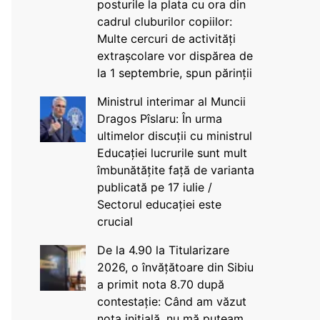
posturile la plata cu ora din
cadrul cluburilor copiilor:
Multe cercuri de activități
extrașcolare vor dispărea de
la 1 septembrie, spun părinții
Ministrul interimar al Muncii
Dragos Pîslaru: În urma
ultimelor discuții cu ministrul
Educației lucrurile sunt mult
îmbunătățite față de varianta
publicată pe 17 iulie /
Sectorul educației este
crucial
De la 4.90 la Titularizare
2026, o învățătoare din Sibiu
a primit nota 8.70 după
contestație: Când am văzut
nota inițială, nu mă puteam