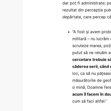
dar pot fi administrate; p
rezultat din percepția publ
depărtate, care percep că 
“A fost și avem prob
militară – nu lucrăm 
scruteze marea, poți 
putut să ne reluăm ac
cercetare trebuie să
căderea serii, când n
loc, ca să nu pățeas
măsurătorile de geof
o mină, Doamne fere
acum îl facem în dou
cum să faci altfel.”