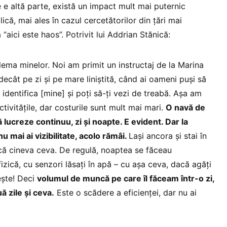
e e altă parte, există un impact mult mai puternic
ică, mai ales în cazul cercetătorilor din țări mai
“aici este haos”. Potrivit lui Addrian Stănică:
lema minelor. Noi am primit un instructaj de la Marina
decât pe zi și pe mare liniștită, când ai oameni puși să
identifica [mine] și poți să-ți vezi de treabă. Așa am
tivitățile, dar costurile sunt mult mai mari.
O navă de
 lucreze continuu, zi și noapte. E evident. Dar la
u mai ai vizibilitate, acolo rămâi.
Lași ancora și stai în
că cineva ceva. De regulă, noaptea se făceau
izică, cu senzori lăsați în apă – cu așa ceva, dacă agăți
ște! Deci
volumul de muncă pe care îl făceam într-o zi,
ă zile și ceva.
Este o scădere a eficienței, dar nu ai