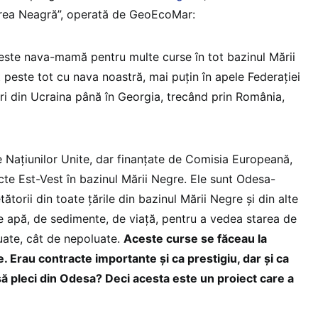
rea Neagră”, operată de GeoEcoMar:
ste nava-mamă pentru multe curse în tot bazinul Mării
 peste tot cu nava noastră, mai puțin în apele Federației
ri din Ucraina până în Georgia, trecând prin România,
e Națiunilor Unite, dar finanțate de Comisia Europeană,
cte Est-Vest în bazinul Mării Negre. Ele sunt Odesa-
ătorii din toate țările din bazinul Mării Negre și din alte
de apă, de sedimente, de viață, pentru a vedea starea de
uate, cât de nepoluate.
Aceste curse se făceau la
. Erau contracte importante și ca prestigiu, dar și ca
ă pleci din Odesa? Deci acesta este un proiect care a