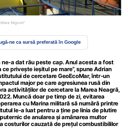
 „Mare Nigrum”
gă-ne ca sursă preferată în Google
 ne-a dat rău peste cap. Anul acesta a fost
a ce privește ieșitul pe mare”, spune Adrian
nstitutului de cercetare GeoEcoMar, într-un
impactul major pe care agresiunea rusă din
ra activităților de cercetare la Marea Neagră,
2022. Muncă doar pe timp de zi, evitarea
operarea cu Marina militară să numără printre
tutul le-a luat pentru a ține pe linia de plutire
ă puternic de anularea și amânarea multor
ea costurilor cauzată de prețul combustibililor