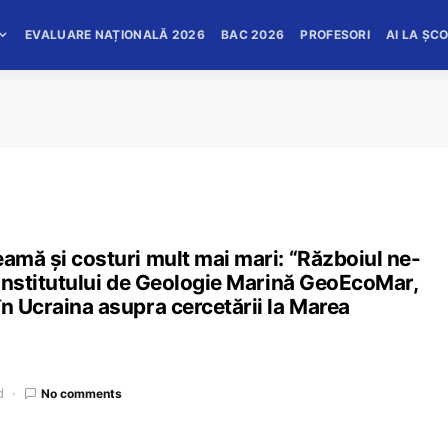
EVALUARE NAȚIONALĂ 2026
BAC 2026
PROFESORI
AI LA ȘC
eamă și costuri mult mai mari: “Războiul ne-
l Institutului de Geologie Marină GeoEcoMar,
în Ucraina asupra cercetării la Marea
d
No comments