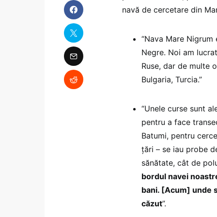
navă de cercetare din Ma
“Nava Mare Nigrum e
Negre. Noi am lucrat
Ruse, dar de multe o
Bulgaria, Turcia.”
“Unele curse sunt al
pentru a face transe
Batumi, pentru cercet
țări – se iau probe 
sănătate, cât de pol
bordul navei noastre
bani. [Acum] unde s
căzut
”.