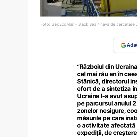
Foto: GeoEcoMar – Black Sea / nava de cercetare
Adau
“Războiul din Ucraina
cel mai rău an în cee
Stănică, directorul i
efort de a sintetiza 
Ucraina l-a avut asup
pe parcursul anului 
zonelor nesigure, co
măsurile pe care insti
o activitate afectat
expediții, de creșter