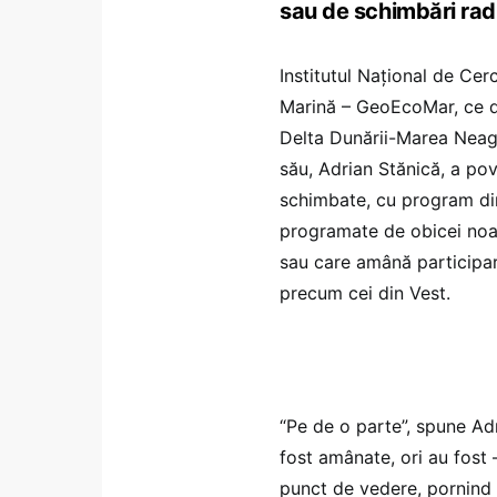
sau de schimbări radi
Institutul Național de Ce
Marină – GeoEcoMar, ce de
Delta Dunării-Marea Neagră
său, Adrian Stănică, a pov
schimbate, cu program din 
programate de obicei noap
sau care amână participar
precum cei din Vest.
“Pe de o parte”, spune Adr
fost amânate, ori au fost 
punct de vedere, pornind