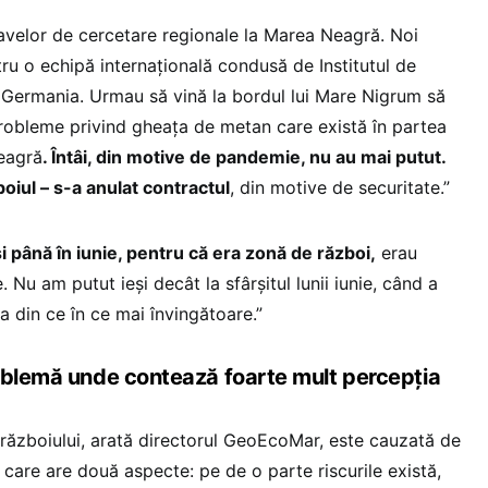
avelor de cercetare regionale la Marea Neagră. Noi
u o echipă internațională condusă de Institutul de
 Germania. Urmau să vină la bordul lui Mare Nigrum să
probleme privind gheața de metan care există în partea
eagră
. Întâi, din motive de pandemie, nu au mai putut.
oiul – s-a anulat contractul
, din motive de securitate.”
i până în iunie, pentru că era zonă de război,
erau
. Nu am putut ieși decât la sfârșitul lunii iunie, când a
a din ce în ce mai învingătoare.”
oblemă unde contează foarte mult percepția
războiului, arată directorul GeoEcoMar, este cauzată de
care are două aspecte: pe de o parte riscurile există,