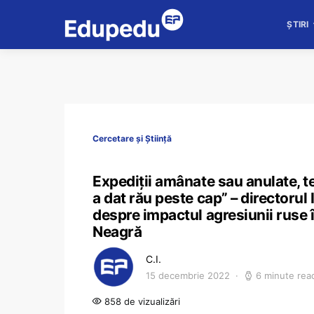
ȘTIRI
Cercetare și Știință
Expediții amânate sau anulate, t
a dat rău peste cap” – directoru
despre impactul agresiunii ruse 
Neagră
C.I.
15 decembrie 2022
6 minute rea
858 de vizualizări