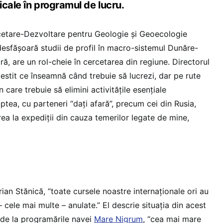
cale în programul de lucru.
rcetare-Dezvoltare pentru Geologie și Geoecologie
sfășoară studii de profil în macro-sistemul Dunăre-
, are un rol-cheie în cercetarea din regiune. Directorul
estit ce înseamnă când trebuie să lucrezi, dar pe rute
care trebuie să elimini activitățile esențiale
tea, cu parteneri “dați afară”, precum cei din Rusia,
ea la expediții din cauza temerilor legate de mine,
ian Stănică, “toate cursele noastre internaționale ori au
– cele mai multe – anulate.” El descrie situația din acest
 de la programările navei
Mare Nigrum
, “cea mai mare