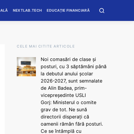
OALĂ
NEXTLAB.TECH
EDUCAȚIE FINANCIARĂ
CELE MAI CITITE ARTICOLE
Noi comasări de clase și
posturi, cu 3 săptămâni până
la debutul anului școlar
2026-2027, sunt semnalate
de Alin Badea, prim-
vicepreședinte USLI
Gorj: Ministerul o comite
grav de tot. Ne sună
directorii disperați că
oamenii rămân fără posturi.
Ce se întâmplă cu