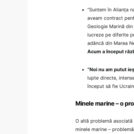
“Suntem în Alianța n
aveam contract pentr
Geologie Marină din
lucreze pe diferite 
adâncă din Marea N
Acum a început răzb
“Noi nu am putut ieș
lupte directe, intense
început să fie Ucrain
Minele marine – o pr
O altă problemă asociată 
minele marine – problemă 