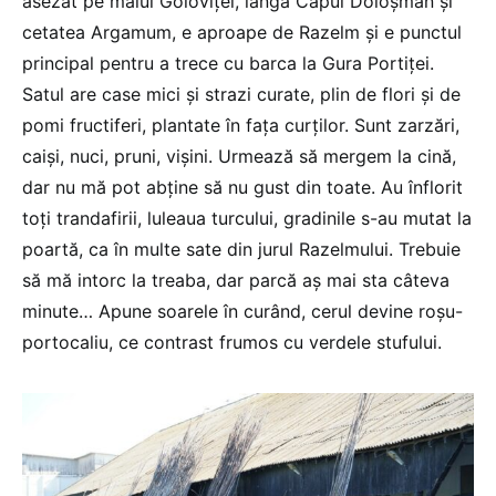
asezat pe malul Goloviţei, langă Capul Doloșman şi
cetatea Argamum, e aproape de Razelm și e punctul
principal pentru a trece cu barca la Gura Portiţei.
Satul are case mici şi strazi curate, plin de flori şi de
pomi fructiferi, plantate în faţa curților. Sunt zarzări,
caişi, nuci, pruni, vişini. Urmează să mergem la cină,
dar nu mă pot abţine să nu gust din toate. Au înflorit
toţi trandafirii, luleaua turcului, gradinile s-au mutat la
poartă, ca în multe sate din jurul Razelmului. Trebuie
să mă intorc la treaba, dar parcă aş mai sta câteva
minute… Apune soarele în curând, cerul devine roşu-
portocaliu, ce contrast frumos cu verdele stufului.