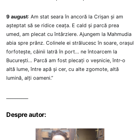
9 august
: Am stat seara în ancoră la Crişan şi am
aşteptat să se ridice ceaţa. E cald şi parcă prea
umed, am plecat cu întârziere. Ajungem la Mahmudia
abia spre prânz. Colinele ei strălucesc în soare, oraşul
forfoteşte, câinii latră în port… ne întoarcem la
Bucureşti… Parcă am fost plecaţi o veşnicie, într-o
altă lume, între apă şi cer, cu alte zgomote, altă
lumină, alţi oameni.”
__________
Despre autor: