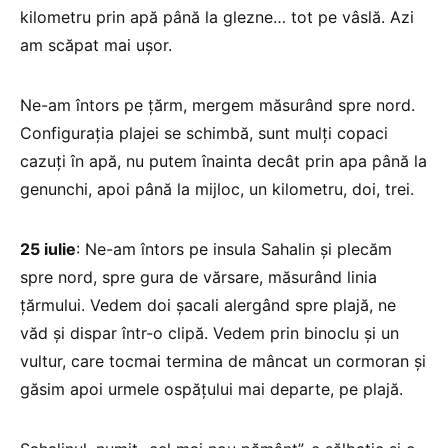
kilometru prin apă până la glezne… tot pe vâslă. Azi
am scăpat mai uşor.
Ne-am întors pe ţărm, mergem măsurând spre nord.
Configurația plajei se schimbă, sunt mulţi copaci
cazuţi în apă, nu putem înainta decât prin apa până la
genunchi, apoi până la mijloc, un kilometru, doi, trei.
25 iulie
: Ne-am întors pe insula Sahalin și plecăm
spre nord, spre gura de vărsare, măsurând linia
ţărmului. Vedem doi şacali alergând spre plajă, ne
văd şi dispar într-o clipă. Vedem prin binoclu și un
vultur, care tocmai termina de mâncat un cormoran şi
găsim apoi urmele ospăţului mai departe, pe plajă.