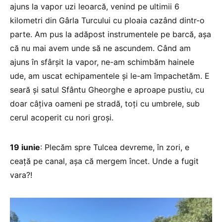
ajuns la vapor uzi leoarcă, venind pe ultimii 6
kilometri din Gârla Turcului cu ploaia cazând dintr-o
parte. Am pus la adăpost instrumentele pe barcă, așa
că nu mai avem unde să ne ascundem. Când am
ajuns în sfârșit la vapor, ne-am schimbăm hainele
ude, am uscat echipamentele și le-am împachetăm. E
seară și satul Sfântu Gheorghe e aproape pustiu, cu
doar câțiva oameni pe stradă, toți cu umbrele, sub
cerul acoperit cu nori groși.
19 iunie
: Plecăm spre Tulcea devreme, în zori, e
ceață pe canal, așa că mergem încet. Unde a fugit
vara?!