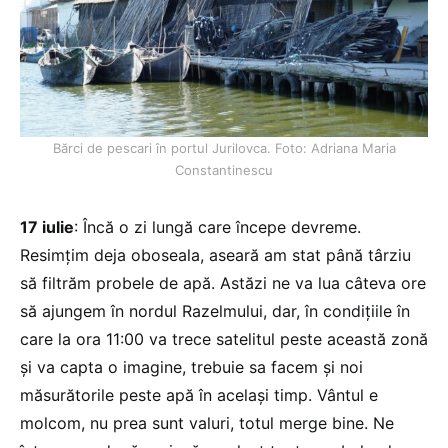
Bărci de pescari în portul Jurilovca. Foto: Adriana Maria
Constantinescu
17 iulie
: Încă o zi lungă care începe devreme.
Resimțim deja oboseala, aseară am stat până târziu
să filtrăm probele de apă. Astăzi ne va lua câteva ore
să ajungem în nordul Razelmului, dar, în condițiile în
care la ora 11:00 va trece satelitul peste această zonă
şi va capta o imagine, trebuie sa facem şi noi
măsurătorile peste apă în acelaşi timp. Vântul e
molcom, nu prea sunt valuri, totul merge bine. Ne