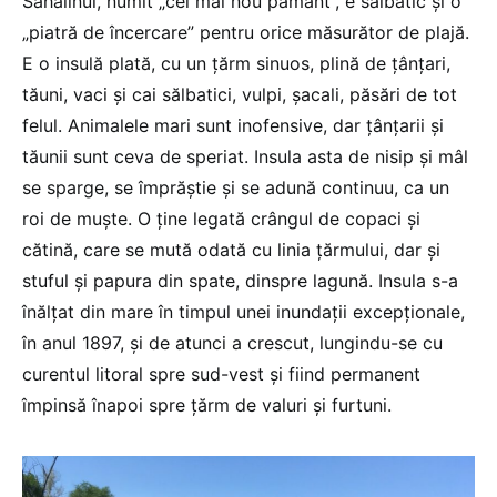
Sahalinul, numit „cel mai nou pământ”, e sălbatic şi o
„piatră de încercare” pentru orice măsurător de plajă.
E o insulă plată, cu un ţărm sinuos, plină de ţânţari,
tăuni, vaci şi cai sălbatici, vulpi, şacali, păsări de tot
felul. Animalele mari sunt inofensive, dar țânțarii şi
tăunii sunt ceva de speriat. Insula asta de nisip şi mâl
se sparge, se împrăştie şi se adună continuu, ca un
roi de muşte. O ţine legată crângul de copaci şi
cătină, care se mută odată cu linia ţărmului, dar şi
stuful și papura din spate, dinspre lagună. Insula s-a
înălţat din mare în timpul unei inundații excepționale,
în anul 1897, şi de atunci a crescut, lungindu-se cu
curentul litoral spre sud-vest și fiind permanent
împinsă înapoi spre ţărm de valuri şi furtuni.