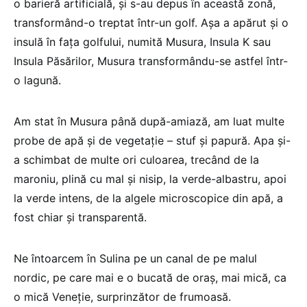
o barieră artificială, şi s-au depus în această zonă,
transformând-o treptat într-un golf. Așa a apărut şi o
insulă în faţa golfului, numită Musura, Insula K sau
Insula Păsărilor, Musura transformându-se astfel într-
o lagună.
Am stat în Musura până după-amiază, am luat multe
probe de apă și de vegetaţie – stuf și papură. Apa și-
a schimbat de multe ori culoarea, trecând de la
maroniu, plină cu mal şi nisip, la verde-albastru, apoi
la verde intens, de la algele microscopice din apă, a
fost chiar și transparentă.
Ne întoarcem în Sulina pe un canal de pe malul
nordic, pe care mai e o bucată de oraş, mai mică, ca
o mică Veneţie, surprinzător de frumoasă.