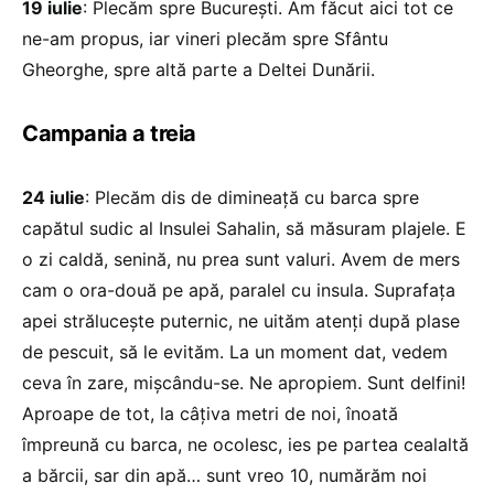
19 iulie
: Plecăm spre Bucureşti. Am făcut aici tot ce
ne-am propus, iar vineri plecăm spre Sfântu
Gheorghe, spre altă parte a Deltei Dunării.
Campania a treia
24 iulie
: Plecăm dis de dimineaţă cu barca spre
capătul sudic al Insulei Sahalin, să măsuram plajele. E
o zi caldă, senină, nu prea sunt valuri. Avem de mers
cam o ora-două pe apă, paralel cu insula. Suprafaţa
apei străluceşte puternic, ne uităm atenţi după plase
de pescuit, să le evităm. La un moment dat, vedem
ceva în zare, mişcându-se. Ne apropiem. Sunt delfini!
Aproape de tot, la câțiva metri de noi, înoată
împreună cu barca, ne ocolesc, ies pe partea cealaltă
a bărcii, sar din apă… sunt vreo 10, numărăm noi