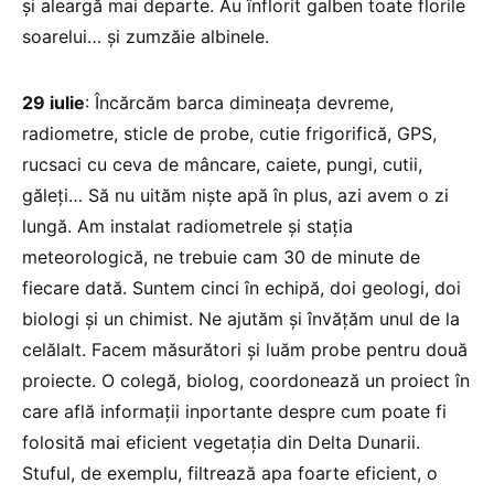
și aleargă mai departe. Au înflorit galben toate florile
soarelui… și zumzăie albinele.
29 iulie
: Încărcăm barca dimineața devreme,
radiometre, sticle de probe, cutie frigorifică, GPS,
rucsaci cu ceva de mâncare, caiete, pungi, cutii,
găleţi… Să nu uităm nişte apă în plus, azi avem o zi
lungă. Am instalat radiometrele şi staţia
meteorologică, ne trebuie cam 30 de minute de
fiecare dată. Suntem cinci în echipă, doi geologi, doi
biologi şi un chimist. Ne ajutăm şi învățăm unul de la
celălalt. Facem măsurători şi luăm probe pentru două
proiecte. O colegă, biolog, coordonează un proiect în
care află informaţii inportante despre cum poate fi
folosită mai eficient vegetaţia din Delta Dunarii.
Stuful, de exemplu, filtrează apa foarte eficient, o