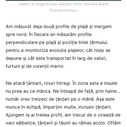
Delfini în largul Insulei Sahalin. Foto: Adriana Maria
Constantinescu
Am măsurat deja două profile de plajă şi mergem
spre nord. În fiecare an măsurăm profile
perpendiculare pe plajă şi poziția liniei ţărmului,
pentru a monitoriza evoluţia plajelor, cât nisip se
depune şi cât este transportat în larg de valuri,
furtuni şi de curenţii marini.
Ne atacă ţântarii, roiuri întregi. În zona asta a insulei
nu prea au ce mânca. Ne înţeapă de faţă, prin haine…
număr vreo treizeci de ţânţari pe o mână. Aşa este
munca în echipă, împarţim multe, inclusiv ţânţarii.
Ajungem la al treilea profil, am trecut de o cireadă de
vaci sălbatice, ţânţarii şi tăunii au rămas acolo. Oftăm