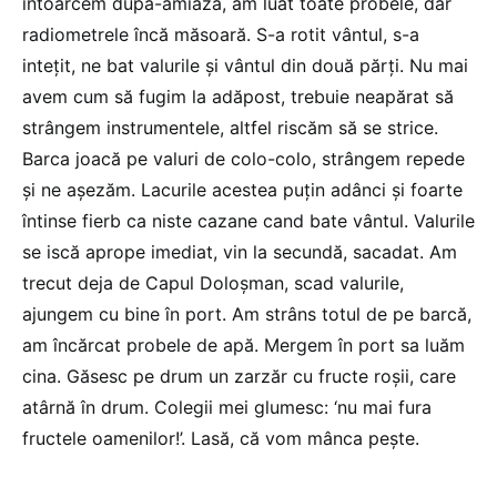
întoarcem după-amiază, am luat toate probele, dar
radiometrele încă măsoară. S-a rotit vântul, s-a
inteţit, ne bat valurile şi vântul din două părţi. Nu mai
avem cum să fugim la adăpost, trebuie neapărat să
strângem instrumentele, altfel riscăm să se strice.
Barca joacă pe valuri de colo-colo, strângem repede
şi ne așezăm. Lacurile acestea puţin adânci şi foarte
întinse fierb ca niste cazane cand bate vântul. Valurile
se iscă aprope imediat, vin la secundă, sacadat. Am
trecut deja de Capul Doloşman, scad valurile,
ajungem cu bine în port. Am strâns totul de pe barcă,
am încărcat probele de apă. Mergem în port sa luăm
cina. Găsesc pe drum un zarzăr cu fructe roşii, care
atârnă în drum. Colegii mei glumesc: ‘nu mai fura
fructele oamenilor!’. Lasă, că vom mânca peşte.