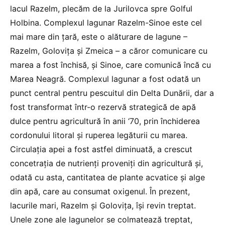
lacul Razelm, plecăm de la Jurilovca spre Golful
Holbina. Complexul lagunar Razelm-Sinoe este cel
mai mare din ţară, este o alăturare de lagune –
Razelm, Golovița și Zmeica – a căror comunicare cu
marea a fost închisă, şi Sinoe, care comunică încă cu
Marea Neagră. Complexul lagunar a fost odată un
punct central pentru pescuitul din Delta Dunării, dar a
fost transformat într-o rezervă strategică de apă
dulce pentru agricultură în anii ‘70, prin închiderea
cordonului litoral şi ruperea legăturii cu marea.
Circulația apei a fost astfel diminuată, a crescut
concetraţia de nutrienţi proveniţi din agricultură şi,
odată cu asta, cantitatea de plante acvatice şi alge
din apă, care au consumat oxigenul. În prezent,
lacurile mari, Razelm şi Goloviţa, îşi revin treptat.
Unele zone ale lagunelor se colmatează treptat,