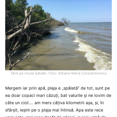
Ţărm pe insula Sahalin. Foto: Adriana Maria Constantinescu
Mergem iar prin apă, plaja e „spălată” de tot, sunt pe
ea doar copaci mari căzuţi, bat valurile şi ne lovim de
câte un ciot…. am mers câţiva kilometrii aşa, şi, în
sfârşit, ieșim pe o plaja mai întinsă. Apa este rece