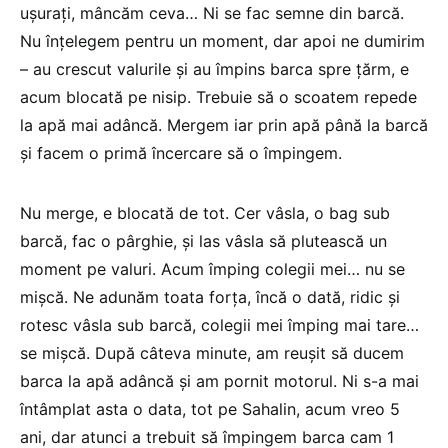
uşuraţi, mâncăm ceva… Ni se fac semne din barcă.
Nu înțelegem pentru un moment, dar apoi ne dumirim
– au crescut valurile şi au împins barca spre ţărm, e
acum blocată pe nisip. Trebuie să o scoatem repede
la apă mai adâncă. Mergem iar prin apă până la barcă
şi facem o primă încercare să o împingem.
Nu merge, e blocată de tot. Cer vâsla, o bag sub
barcă, fac o pârghie, şi las vâsla să plutească un
moment pe valuri. Acum împing colegii mei… nu se
mişcă. Ne adunăm toata forţa, încă o dată, ridic și
rotesc vâsla sub barcă, colegii mei împing mai tare…
se mişcă. După câteva minute, am reuşit să ducem
barca la apă adâncă şi am pornit motorul. Ni s-a mai
întâmplat asta o data, tot pe Sahalin, acum vreo 5
ani, dar atunci a trebuit să împingem barca cam 1