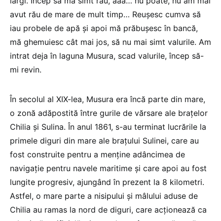
largi. Încep să mă simt rău, aaa… nu poate, nu am mai
avut rău de mare de mult timp… Reuşesc cumva să
iau probele de apă şi apoi mă prăbuşesc în bancă,
mă ghemuiesc cât mai jos, să nu mai simt valurile. Am
intrat deja în laguna Musura, scad valurile, încep să-
mi revin.
În secolul al XIX-lea, Musura era încă parte din mare,
o zonă adăpostită între gurile de vărsare ale braţelor
Chilia şi Sulina. În anul 1861, s-au terminat lucrările la
primele diguri din mare ale braţului Sulinei, care au
fost construite pentru a menţine adâncimea de
navigaţie pentru navele maritime şi care apoi au fost
lungite progresiv, ajungând în prezent la 8 kilometri.
Astfel, o mare parte a nisipului şi mâlului aduse de
Chilia au ramas la nord de diguri, care acționează ca