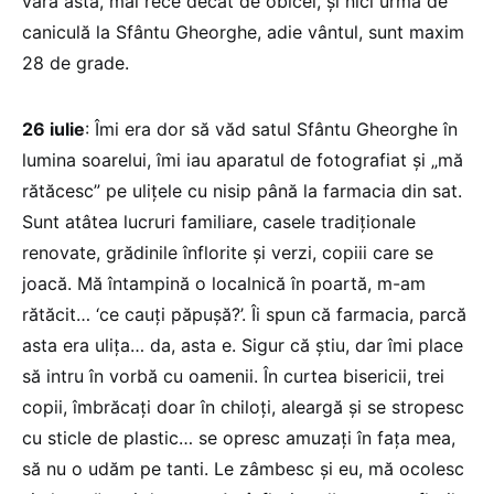
vara asta, mai rece decât de obicei, şi nici urmă de
caniculă la Sfântu Gheorghe, adie vântul, sunt maxim
28 de grade.
26 iulie
: Îmi era dor să văd satul Sfântu Gheorghe în
lumina soarelui, îmi iau aparatul de fotografiat şi „mă
rătăcesc” pe uliţele cu nisip până la farmacia din sat.
Sunt atâtea lucruri familiare, casele tradiţionale
renovate, grădinile înflorite şi verzi, copiii care se
joacă. Mă întampină o localnică în poartă, m-am
rătăcit… ‘ce cauţi păpuşă?’. Îi spun că farmacia, parcă
asta era uliţa… da, asta e. Sigur că știu, dar îmi place
să intru în vorbă cu oamenii. În curtea bisericii, trei
copii, îmbrăcați doar în chiloţi, aleargă și se stropesc
cu sticle de plastic… se opresc amuzaţi în faţa mea,
să nu o udăm pe tanti. Le zâmbesc şi eu, mă ocolesc