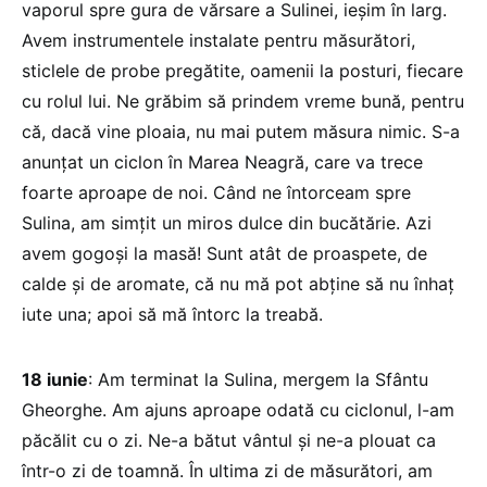
vaporul spre gura de vărsare a Sulinei, ieșim în larg.
Avem instrumentele instalate pentru măsurători,
sticlele de probe pregătite, oamenii la posturi, fiecare
cu rolul lui. Ne grăbim să prindem vreme bună, pentru
că, dacă vine ploaia, nu mai putem măsura nimic. S-a
anunţat un ciclon în Marea Neagră, care va trece
foarte aproape de noi. Când ne întorceam spre
Sulina, am simțit un miros dulce din bucătărie. Azi
avem gogoși la masă! Sunt atât de proaspete, de
calde și de aromate, că nu mă pot abţine să nu înhaţ
iute una; apoi să mă întorc la treabă.
18 iunie
: Am terminat la Sulina, mergem la Sfântu
Gheorghe. Am ajuns aproape odată cu ciclonul, l-am
păcălit cu o zi. Ne-a bătut vântul și ne-a plouat ca
într-o zi de toamnă. În ultima zi de măsurători, am