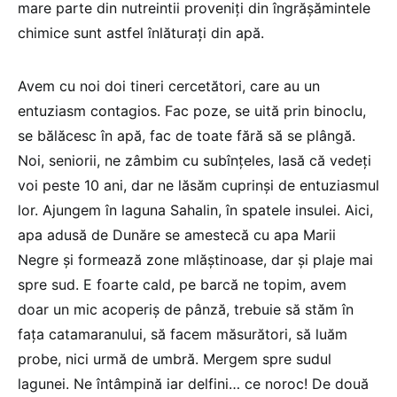
mare parte din nutreintii proveniţi din îngrășămintele
chimice sunt astfel înlăturaţi din apă.
Avem cu noi doi tineri cercetători, care au un
entuziasm contagios. Fac poze, se uită prin binoclu,
se bălăcesc în apă, fac de toate fără să se plângă.
Noi, seniorii, ne zâmbim cu subînţeles, lasă că vedeţi
voi peste 10 ani, dar ne lăsăm cuprinși de entuziasmul
lor. Ajungem în laguna Sahalin, în spatele insulei. Aici,
apa adusă de Dunăre se amestecă cu apa Marii
Negre şi formează zone mlăştinoase, dar şi plaje mai
spre sud. E foarte cald, pe barcă ne topim, avem
doar un mic acoperiş de pânză, trebuie să stăm în
faţa catamaranului, să facem măsurători, să luăm
probe, nici urmă de umbră. Mergem spre sudul
lagunei. Ne întâmpină iar delfini… ce noroc! De două