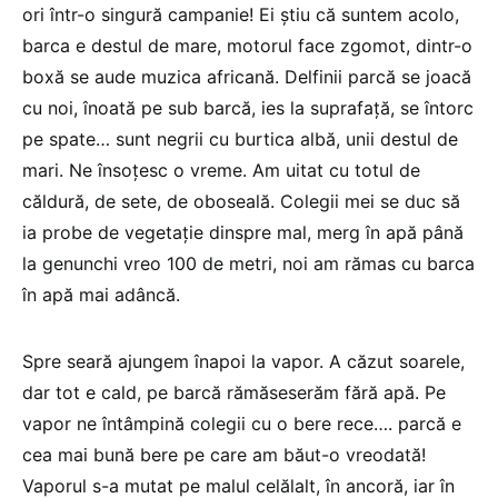
ori într-o singură campanie! Ei ştiu că suntem acolo,
barca e destul de mare, motorul face zgomot, dintr-o
boxă se aude muzica africană. Delfinii parcă se joacă
cu noi, înoată pe sub barcă, ies la suprafață, se întorc
pe spate… sunt negrii cu burtica albă, unii destul de
mari. Ne însoţesc o vreme. Am uitat cu totul de
căldură, de sete, de oboseală. Colegii mei se duc să
ia probe de vegetaţie dinspre mal, merg în apă până
la genunchi vreo 100 de metri, noi am rămas cu barca
în apă mai adâncă.
Spre seară ajungem înapoi la vapor. A căzut soarele,
dar tot e cald, pe barcă rămăseserăm fără apă. Pe
vapor ne întâmpină colegii cu o bere rece…. parcă e
cea mai bună bere pe care am băut-o vreodată!
Vaporul s-a mutat pe malul celălalt, în ancoră, iar în