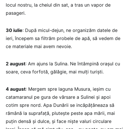
locul nostru, la cheiul din sat, a tras un vapor de
pasageri.
30 iulie
: După micul-dejun, ne organizăm datele de
ieri, începem sa filtrăm probele de apă, să vedem de
ce materiale mai avem nevoie.
2 august
: Am ajuns la Sulina. Ne întâmpină oraşul cu
soare, ceva forfotă, gălăgie, mai mulţi turişti.
4 august
: Mergem spre laguna Musura, ieşim cu
catamaranul pe gura de vărsare a Sulinei şi apoi
cotim spre nord. Apa Dunării se incăpăţâneaza să
rămână la suprafaţă, pluteşte peste apa mării, mai
puţin densă şi dulce, şi face nişte valuri circulare