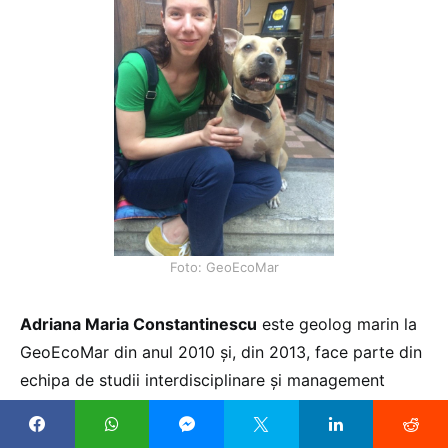
Foto: GeoEcoMar
Adriana Maria Constantinescu
este geolog marin la
GeoEcoMar din anul 2010 și, din 2013, face parte din
echipa de studii interdisciplinare și management
costier. Principalele ei activități de cercetare se
concentrează pe studiul sistemului Dunăre – Marea