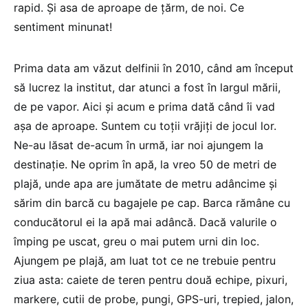
rapid. Şi asa de aproape de ţărm, de noi. Ce
sentiment minunat!
Prima data am văzut delfinii în 2010, când am început
să lucrez la institut, dar atunci a fost în largul mării,
de pe vapor. Aici şi acum e prima dată când îi vad
aşa de aproape. Suntem cu toţii vrăjiți de jocul lor.
Ne-au lăsat de-acum în urmă, iar noi ajungem la
destinaţie. Ne oprim în apă, la vreo 50 de metri de
plajă, unde apa are jumătate de metru adâncime şi
sărim din barcă cu bagajele pe cap. Barca rămâne cu
conducătorul ei la apă mai adâncă. Dacă valurile o
împing pe uscat, greu o mai putem urni din loc.
Ajungem pe plajă, am luat tot ce ne trebuie pentru
ziua asta: caiete de teren pentru două echipe, pixuri,
markere, cutii de probe, pungi, GPS-uri, trepied, jalon,