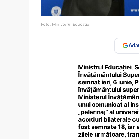
Foto: Ministerul Educației
Adau
Ministrul Educației, 
Învățământului Super
semnat ieri, 6 iunie,
învățământului superi
Ministerul Învățământ
unui comunicat al ins
„pelerinaj” al univer
acorduri bilaterale cu
fost semnate 18, iar 
zilele următoare, tra