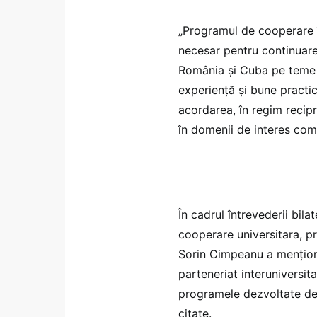
„Programul de cooperare î
necesar pentru continuarea
România și Cuba pe teme d
experiență și bune pract
acordarea, în regim recipr
în domenii de interes comu
În cadrul întrevederii bila
cooperare universitara, p
Sorin Cimpeanu a menționa
parteneriat interuniversi
programele dezvoltate de 
citate.