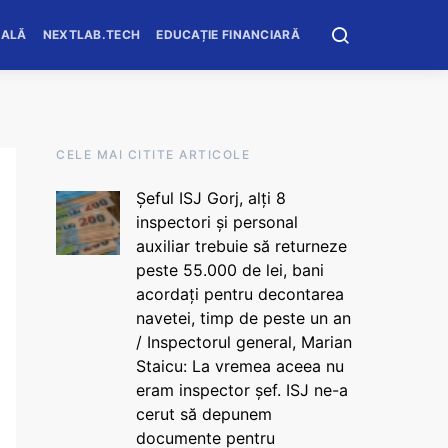
OALĂ
NEXTLAB.TECH
EDUCAȚIE FINANCIARĂ
CELE MAI CITITE ARTICOLE
Șeful ISJ Gorj, alți 8
inspectori și personal
auxiliar trebuie să returneze
peste 55.000 de lei, bani
acordați pentru decontarea
navetei, timp de peste un an
/ Inspectorul general, Marian
Staicu: La vremea aceea nu
eram inspector șef. ISJ ne-a
cerut să depunem
documente pentru