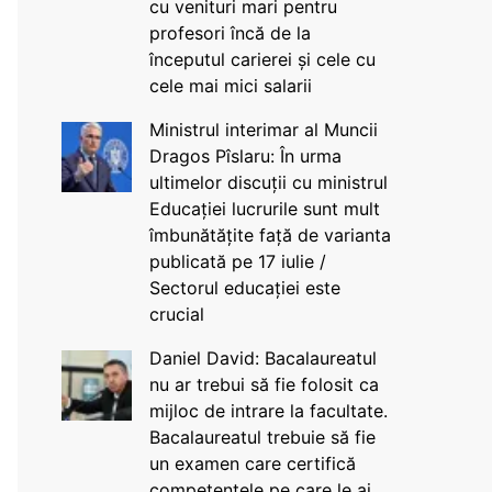
cu venituri mari pentru
profesori încă de la
începutul carierei și cele cu
cele mai mici salarii
Ministrul interimar al Muncii
Dragos Pîslaru: În urma
ultimelor discuții cu ministrul
Educației lucrurile sunt mult
îmbunătățite față de varianta
publicată pe 17 iulie /
Sectorul educației este
crucial
Daniel David: Bacalaureatul
nu ar trebui să fie folosit ca
mijloc de intrare la facultate.
Bacalaureatul trebuie să fie
un examen care certifică
competențele pe care le ai