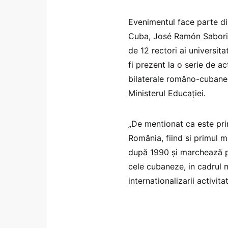
Evenimentul face parte di
Cuba, José Ramón Saborido
de 12 rectori ai universit
fi prezent la o serie de ac
bilaterale româno-cubanez
Ministerul Educației.
„De mentionat ca este prim
România, fiind si primul
după 1990 și marchează pot
cele cubaneze, in cadrul ma
internationalizarii activitat