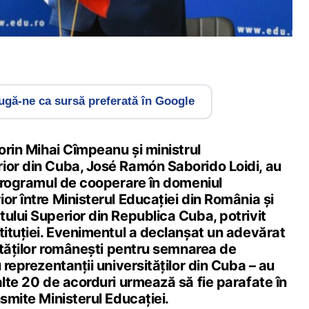
gă-ne ca sursă preferată în Google
Sorin Mihai Cîmpeanu și ministrul
ior din Cuba, José Ramón Saborido Loidi, au
 Programul de cooperare în domeniul
or între Ministerul Educației din România și
ului Superior din Republica Cuba, potrivit
tituției. Evenimentul a declanșat un adevărat
sităților românești pentru semnarea de
 reprezentanții universităților din Cuba – au
alte 20 de acorduri urmează să fie parafate în
nsmite Ministerul Educației.