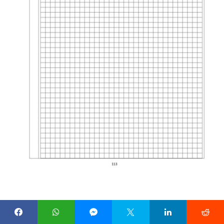
Subiecte matematica – Ghid EN_2025-2026_finalizat ISJ
Descarcă fișier
Braila