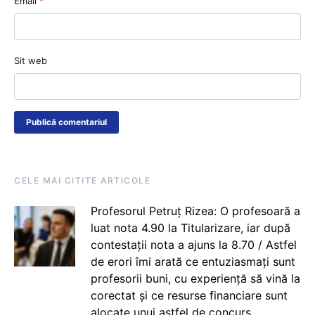
Email
*
Sit web
CELE MAI CITITE ARTICOLE
Profesorul Petruț Rizea: O profesoară a
luat nota 4.90 la Titularizare, iar după
contestații nota a ajuns la 8.70 / Astfel
de erori îmi arată ce entuziasmați sunt
profesorii buni, cu experiență să vină la
corectat și ce resurse financiare sunt
alocate unui astfel de concurs