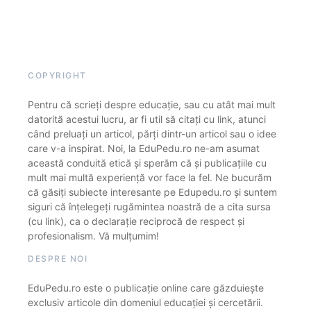
COPYRIGHT
Pentru că scrieți despre educație, sau cu atât mai mult
datorită acestui lucru, ar fi util să citați cu link, atunci
când preluați un articol, părți dintr-un articol sau o idee
care v-a inspirat. Noi, la EduPedu.ro ne-am asumat
această conduită etică și sperăm că și publicațiile cu
mult mai multă experiență vor face la fel. Ne bucurăm
că găsiți subiecte interesante pe Edupedu.ro și suntem
siguri că înțelegeți rugămintea noastră de a cita sursa
(cu link), ca o declarație reciprocă de respect și
profesionalism. Vă mulțumim!
DESPRE NOI
EduPedu.ro este o publicație online care găzduiește
exclusiv articole din domeniul educației și cercetării.