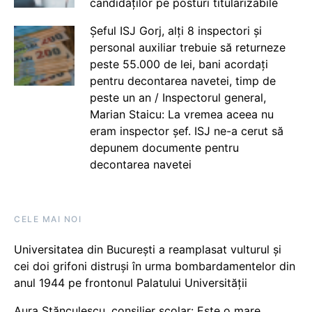
candidaților pe posturi titularizabile
Șeful ISJ Gorj, alți 8 inspectori și
personal auxiliar trebuie să returneze
peste 55.000 de lei, bani acordați
pentru decontarea navetei, timp de
peste un an / Inspectorul general,
Marian Staicu: La vremea aceea nu
eram inspector șef. ISJ ne-a cerut să
depunem documente pentru
decontarea navetei
CELE MAI NOI
Universitatea din București a reamplasat vulturul și
cei doi grifoni distruși în urma bombardamentelor din
anul 1944 pe frontonul Palatului Universității
Aura Stănculescu, consilier școlar: Este o mare