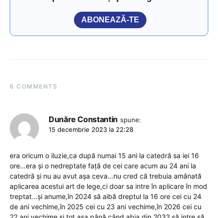
ABONEAZĂ-TE
6 COMMENTS
Dunăre Constantin
spune:
15 decembrie 2023 la 22:28
era oricum o iluzie,ca după numai 15 ani la catedră sa iei 16
ore…era și o nedreptate față de cei care acum au 24 ani la
catedră și nu au avut așa ceva…nu cred că trebuia amânată
aplicarea acestui art de lege,ci doar sa intre în aplicare în mod
treptat…și anume,în 2024 să aibă dreptul la 16 ore cei cu 24
de ani vechime,în 2025 cei cu 23 ani vechime,în 2026 cei cu
22 ani vechime și tot așa,până când abia din 2032 să intre să