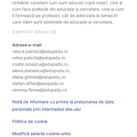
Urmărim constant cum sunt educați copiii noștri, cine și
cum face politicile din educație și cercetare, cine și cum
îi formează pe profesori, cât de adecvate la lumea în
care trăim sunt sistemele de educație și cercetare.
CONTACT REDACȚIE
Adrese e-mail
raluca.pantazi@edupedu.ro
mihai.peticila@edupedu.ro
costin.ionescu@edupedu.ro
alexa.stanescu@edupedu.ro
diana.ghimisi@edupedu.ro
stefan.lefter@edupedu.ro
ramona.florea@edupedu.ro
Notă de informare cu privire la prelucrarea de date
personale prin intermediul site-ului
Politica de cookie
Modifică setarile cookie-urilor