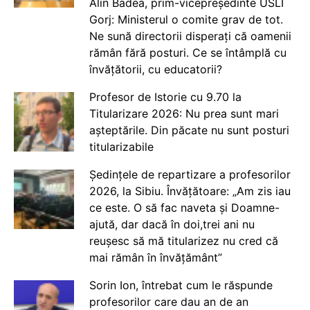
Alin Badea, prim-vicepreședinte USLI
Gorj: Ministerul o comite grav de tot.
Ne sună directorii disperați că oamenii
rămân fără posturi. Ce se întâmplă cu
învățătorii, cu educatorii?
Profesor de Istorie cu 9.70 la
Titularizare 2026: Nu prea sunt mari
așteptările. Din păcate nu sunt posturi
titularizabile
Ședințele de repartizare a profesorilor
2026, la Sibiu. Învățătoare: „Am zis iau
ce este. O să fac naveta și Doamne-
ajută, dar dacă în doi,trei ani nu
reușesc să mă titularizez nu cred că
mai rămân în învățământ”
Sorin Ion, întrebat cum le răspunde
profesorilor care dau an de an