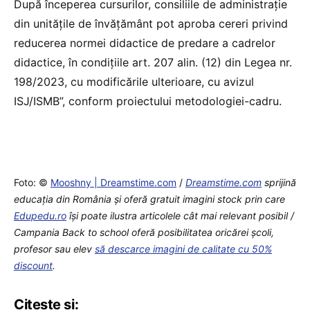
După începerea cursurilor, consiliile de administraţie
din unităţile de învăţământ pot aproba cereri privind
reducerea normei didactice de predare a cadrelor
didactice, în condiţiile art. 207 alin. (12) din Legea nr.
198/2023, cu modificările ulterioare, cu avizul
ISJ/ISMB”, conform proiectului metodologiei-cadru.
Foto: © ​
Mooshny | Dreamstime.com
/
Dreamstime.com
sprijină
educaţia din România şi oferă gratuit imagini stock prin care
Edupedu.ro
îşi poate ilustra articolele cât mai relevant posibil /
Campania Back to school oferă posibilitatea oricărei școli,
profesor sau elev
să descarce imagini de calitate cu 50%
discount
.
Citește și: