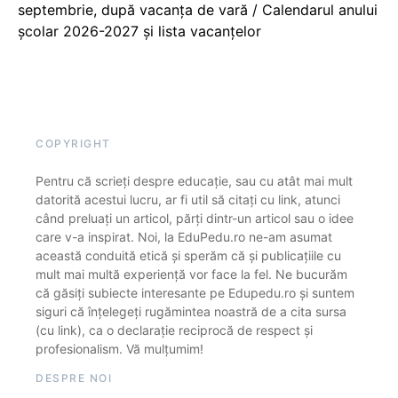
septembrie, după vacanța de vară / Calendarul anului
școlar 2026-2027 și lista vacanțelor
COPYRIGHT
Pentru că scrieți despre educație, sau cu atât mai mult
datorită acestui lucru, ar fi util să citați cu link, atunci
când preluați un articol, părți dintr-un articol sau o idee
care v-a inspirat. Noi, la EduPedu.ro ne-am asumat
această conduită etică și sperăm că și publicațiile cu
mult mai multă experiență vor face la fel. Ne bucurăm
că găsiți subiecte interesante pe Edupedu.ro și suntem
siguri că înțelegeți rugămintea noastră de a cita sursa
(cu link), ca o declarație reciprocă de respect și
profesionalism. Vă mulțumim!
DESPRE NOI