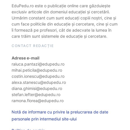
EduPedu.ro este o publicație online care găzduiește
exclusiv articole din domeniul educației și cercetării.
Urmărim constant cum sunt educați copiii noștri, cine și
cum face politicile din educație și cercetare, cine și cum
îi formează pe profesori, cât de adecvate la lumea în
care trăim sunt sistemele de educație și cercetare.
CONTACT REDACȚIE
Adrese e-mail
raluca.pantazi@edupedu.ro
mihai.peticila@edupedu.ro
costin.ionescu@edupedu.ro
alexa.stanescu@edupedu.ro
diana.ghimisi@edupedu.ro
stefan.lefter@edupedu.ro
ramona.florea@edupedu.ro
Notă de informare cu privire la prelucrarea de date
personale prin intermediul site-ului