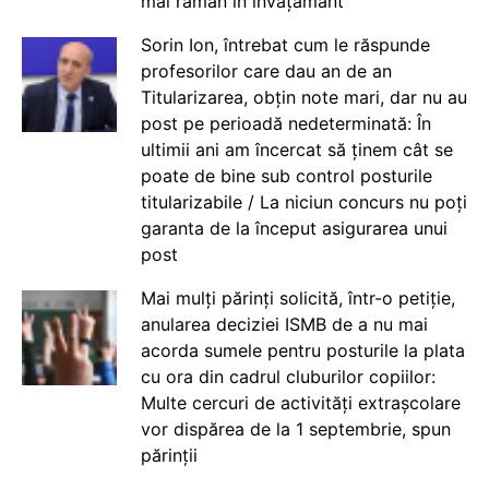
mai rămân în învățământ”
Sorin Ion, întrebat cum le răspunde
profesorilor care dau an de an
Titularizarea, obțin note mari, dar nu au
post pe perioadă nedeterminată: În
ultimii ani am încercat să ținem cât se
poate de bine sub control posturile
titularizabile / La niciun concurs nu poți
garanta de la început asigurarea unui
post
Mai mulți părinți solicită, într-o petiție,
anularea deciziei ISMB de a nu mai
acorda sumele pentru posturile la plata
cu ora din cadrul cluburilor copiilor:
Multe cercuri de activități extrașcolare
vor dispărea de la 1 septembrie, spun
părinții