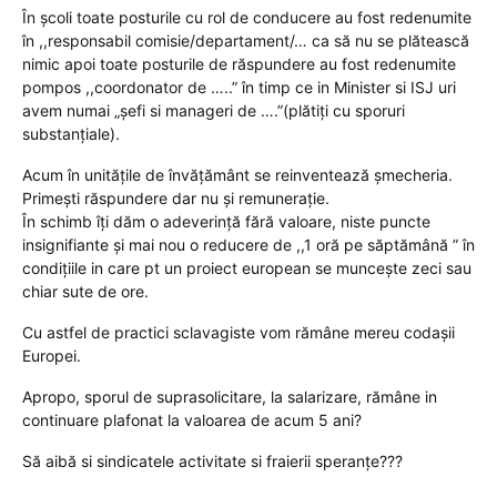
În școli toate posturile cu rol de conducere au fost redenumite
în ,,responsabil comisie/departament/… ca să nu se plătească
nimic apoi toate posturile de răspundere au fost redenumite
pompos ,,coordonator de …..” în timp ce in Minister si ISJ uri
avem numai „șefi si manageri de ….”(plătiți cu sporuri
substanțiale).
Acum în unitățile de învățământ se reinventează șmecheria.
Primești răspundere dar nu și remunerație.
În schimb îți dăm o adeverință fără valoare, niste puncte
insignifiante și mai nou o reducere de ,,1 oră pe săptămână ” în
condițiile in care pt un proiect european se muncește zeci sau
chiar sute de ore.
Cu astfel de practici sclavagiste vom rămâne mereu codașii
Europei.
Apropo, sporul de suprasolicitare, la salarizare, rămâne in
continuare plafonat la valoarea de acum 5 ani?
Să aibă si sindicatele activitate si fraierii speranțe???