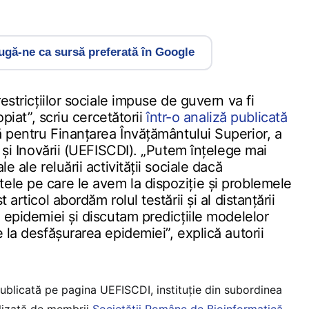
gă-ne ca sursă preferată în Google
restricțiilor sociale impuse de guvern va fi
opiat”, scriu cercetătorii
într-o analiză publicată
 pentru Finanțarea Învățământului Superior, a
i și Inovării (UEFISCDI). „Putem înțelege mai
e ale reluării activității sociale dacă
le pe care le avem la dispoziție și problemele
 articol abordăm rolul testării și al distanțării
 epidemiei și discutam predicțiile modelelor
 la desfășurarea epidemiei”, explică autorii
ublicată pe pagina UEFISCDI, instituție din subordinea
alizată de membrii
Societății Române de Bioinformatică