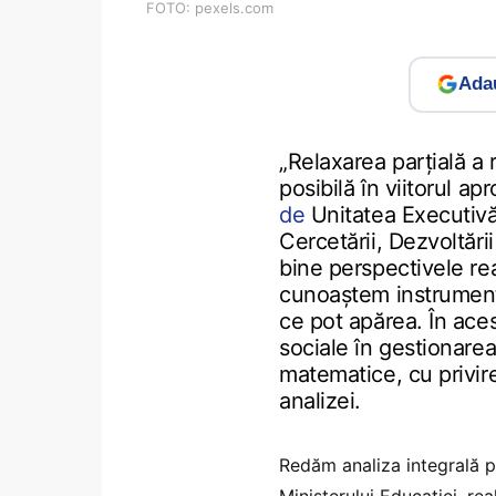
FOTO: pexels.com
Adau
„Relaxarea parțială a 
posibilă în viitorul apr
de
Unitatea Executivă
Cercetării, Dezvoltări
bine perspectivele real
cunoaștem instrumente
ce pot apărea. În acest
sociale în gestionarea
matematice, cu privire
analizei.
Redăm analiza integrală p
Ministerului Educației, re