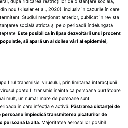
eral, după ridicarea restricțiilor de distanțare socială,
din nou (Kissler et al., 2020), inclusiv în cazurile în care
intermitent. Studiul menționat anterior, publicat în revista
tanțarea socială strictă și pe o perioadă îndelungată
teptate.
Este posibil ca în lipsa dezvoltării unui procent
populație, să apară un al doilea vârf al epidemiei,
e firul transmisiei virusului, prin limitarea interacțiunii
virusul poate fi transmis înainte ca persoana purtătoare
mai mult, un număr mare de persoane sunt
rioada în care infecția e activă.
Păstrarea distanței de
e persoane împiedică transmiterea picăturilor de
 o persoană la alta
. Majoritatea aerosolilor posibil