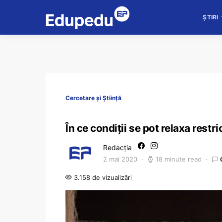
ȘTIRI
Cercetare și Știință
În ce condiții se pot relaxa restri
Redacția
2 mai 2020
18 minute read
3.158 de vizualizări