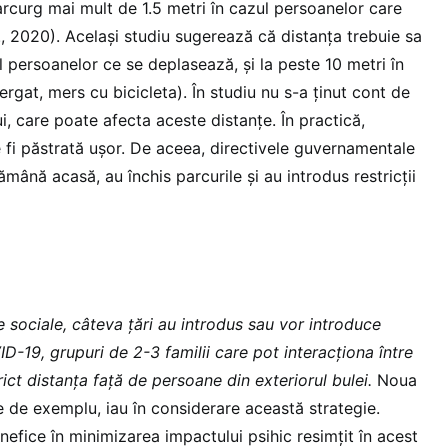
parcurg mai mult de 1.5 metri în cazul persoanelor care
., 2020). Același studiu sugerează că distanța trebuie sa
l persoanelor ce se deplasează, și la peste 10 metri în
ergat, mers cu bicicleta). În studiu nu s-a ținut cont de
ui, care poate afecta aceste distanțe. În practică,
 fi păstrată ușor. De aceea, directivele guvernamentale
rămână acasă, au închis parcurile și au introdus restricții
 sociale, câteva țări au introdus sau vor introduce
-19, grupuri de 2-3 familii care pot interacționa între
rict distanța față de persoane din exteriorul bulei.
Noua
e de exemplu, iau în considerare această strategie.
efice în minimizarea impactului psihic resimțit în acest