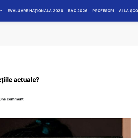
EVALUARE NAȚIONALĂ 2026
BAC 2026
PROFESORI
AI LA ȘC
cțiile actuale?
One comment