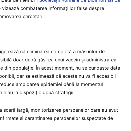
re vizează combaterea informațiilor false despre
omovarea cercetării:
sugerează că eliminarea completă a măsurilor de
osibilă doar după găsirea unui vaccin și administrarea
e din populație. În acest moment, nu se cunoaște data
sponibil, dar se estimează că acesta nu va fi accesibil
a reduce amploarea epidemiei până la momentul
rile au la dispoziție două strategii:
la scară largă, monitorizarea persoanelor care au avut
nfirmate și carantinarea persoanelor suspectate de