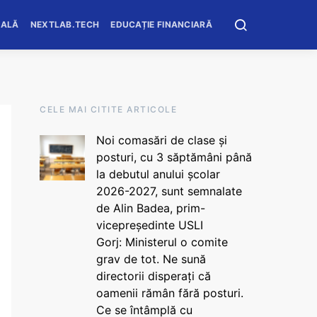
OALĂ
NEXTLAB.TECH
EDUCAȚIE FINANCIARĂ
CELE MAI CITITE ARTICOLE
Noi comasări de clase și
posturi, cu 3 săptămâni până
la debutul anului școlar
2026-2027, sunt semnalate
de Alin Badea, prim-
vicepreședinte USLI
Gorj: Ministerul o comite
grav de tot. Ne sună
directorii disperați că
oamenii rămân fără posturi.
Ce se întâmplă cu