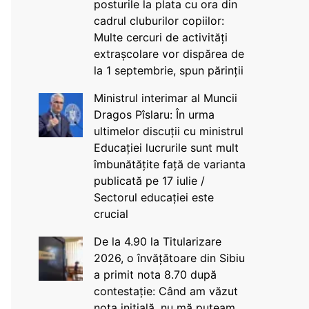
posturile la plata cu ora din
cadrul cluburilor copiilor:
Multe cercuri de activități
extrașcolare vor dispărea de
la 1 septembrie, spun părinții
Ministrul interimar al Muncii
Dragos Pîslaru: În urma
ultimelor discuții cu ministrul
Educației lucrurile sunt mult
îmbunătățite față de varianta
publicată pe 17 iulie /
Sectorul educației este
crucial
De la 4.90 la Titularizare
2026, o învățătoare din Sibiu
a primit nota 8.70 după
contestație: Când am văzut
nota inițială, nu mă puteam