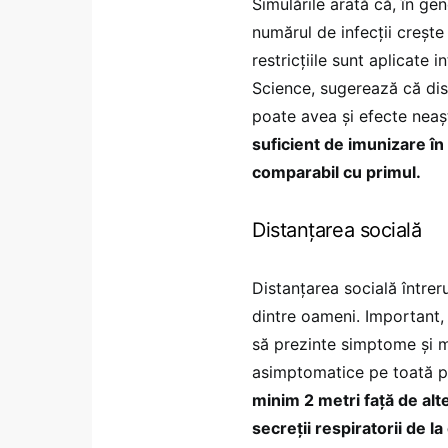
Simulările arată că, în gen
numărul de infecții crește 
restricțiile sunt aplicate 
Science, sugerează că dis
poate avea și efecte neaș
suficient de imunizare în 
comparabil cu primul.
Distanțarea socială
Distanțarea socială întrerup
dintre oameni. Important, 
să prezinte simptome și 
asimptomatice pe toată pe
minim 2 metri față de alt
secreții respiratorii de la