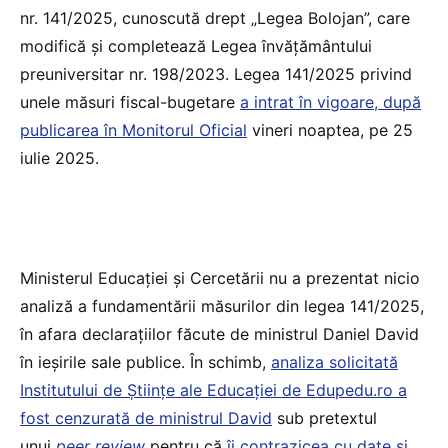
nr. 141/2025, cunoscută drept „Legea Bolojan”, care
modifică și completează Legea învățământului
preuniversitar nr. 198/2023. Legea 141/2025 privind
unele măsuri fiscal-bugetare
a intrat în vigoare, după
publicarea în Monitorul Oficial
vineri noaptea, pe 25
iulie 2025.
Ministerul Educației și Cercetării nu a prezentat nicio
analiză a fundamentării măsurilor din legea 141/2025,
în afara declarațiilor făcute de ministrul Daniel David
în ieșirile sale publice. În schimb,
analiza solicitată
Institutului de Științe ale Educației de Edupedu.ro a
fost cenzurată de ministrul David
sub pretextul
unui
peer review
pentru că
îi contrazicea cu date și