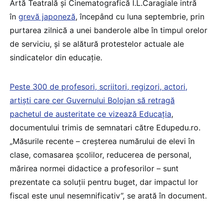
Artă Teatrală și Cinematografică I.L.Caragiale intră
în
grevă japoneză
, începând cu luna septembrie, prin
purtarea zilnică a unei banderole albe în timpul orelor
de serviciu, și se alătură protestelor actuale ale
sindicatelor din educație.
Peste 300 de profesori, scriitori, regizori, actori,
artiști care cer Guvernului Bolojan să retragă
pachetul de austeritate ce vizează Educația
,
documentului trimis de semnatari către Edupedu.ro.
„Măsurile recente – creșterea numărului de elevi în
clase, comasarea școlilor, reducerea de personal,
mărirea normei didactice a profesorilor – sunt
prezentate ca soluții pentru buget, dar impactul lor
fiscal este unul nesemnificativ”, se arată în document.