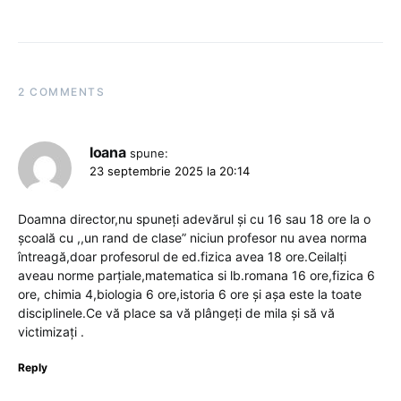
2 COMMENTS
Ioana
spune:
23 septembrie 2025 la 20:14
Doamna director,nu spuneți adevărul și cu 16 sau 18 ore la o
școală cu ,,un rand de clase” niciun profesor nu avea norma
întreagă,doar profesorul de ed.fizica avea 18 ore.Ceilalți
aveau norme parțiale,matematica si lb.romana 16 ore,fizica 6
ore, chimia 4,biologia 6 ore,istoria 6 ore și așa este la toate
disciplinele.Ce vă place sa vă plângeți de mila și să vă
victimizați .
Reply