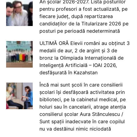
An școlar 2026-2027. Lista posturilor
pentru profesori a fost actualizată, pe
fiecare județ, după repartizarea
candidaților de la Titularizare 2026 pe
posturi pe perioadă nedeterminată
ULTIMĂ ORĂ Elevii români au obținut 3
medalii de aur, 2 de argint și 3 de
bronz la Olimpiada Internațională de
Inteligență Artificială – IOAI 2026,
desfășurată în Kazahstan
Încă mai sunt școli în care consilierii
școlari își desfășoară activitatea prin
biblioteci, pe la cabinetul medical, pe
holuri sau în cancelarii, atrage atenția
consilierul școlar Aura Stănculescu /
Sunt spații inadecvate în care copilul
nu va destăinui nimic niciodată