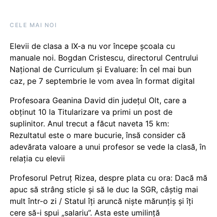
CELE MAI NOI
Elevii de clasa a IX-a nu vor începe școala cu
manuale noi. Bogdan Cristescu, directorul Centrului
Național de Curriculum și Evaluare: În cel mai bun
caz, pe 7 septembrie le vom avea în format digital
Profesoara Geanina David din județul Olt, care a
obținut 10 la Titularizare va primi un post de
suplinitor. Anul trecut a făcut naveta 15 km:
Rezultatul este o mare bucurie, însă consider că
adevărata valoare a unui profesor se vede la clasă, în
relația cu elevii
Profesorul Petruț Rizea, despre plata cu ora: Dacă mă
apuc să strâng sticle și să le duc la SGR, câștig mai
mult într-o zi / Statul îți aruncă niște mărunțiș și îți
cere să-i spui „salariu”. Asta este umilință