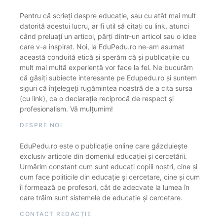
Pentru că scrieți despre educație, sau cu atât mai mult
datorită acestui lucru, ar fi util să citați cu link, atunci
când preluați un articol, părți dintr-un articol sau o idee
care v-a inspirat. Noi, la EduPedu.ro ne-am asumat
această conduită etică și sperăm că și publicațiile cu
mult mai multă experiență vor face la fel. Ne bucurăm
că găsiți subiecte interesante pe Edupedu.ro și suntem
siguri că înțelegeți rugămintea noastră de a cita sursa
(cu link), ca o declarație reciprocă de respect și
profesionalism. Vă mulțumim!
DESPRE NOI
EduPedu.ro este o publicație online care găzduiește
exclusiv articole din domeniul educației și cercetării.
Urmărim constant cum sunt educați copiii noștri, cine și
cum face politicile din educație și cercetare, cine și cum
îi formează pe profesori, cât de adecvate la lumea în
care trăim sunt sistemele de educație și cercetare.
CONTACT REDACȚIE