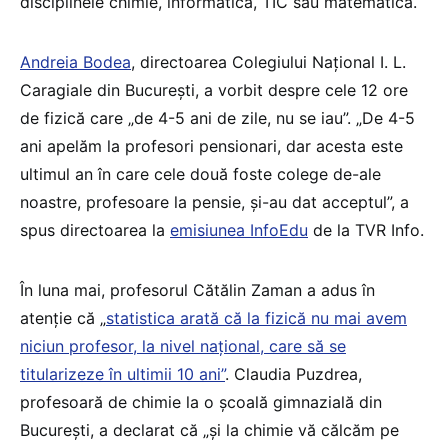
disciplinele chimie, informatică, TIC sau matematică.
Andreia Bodea
, directoarea Colegiului Național I. L.
Caragiale din București, a vorbit despre cele 12 ore
de fizică care „de 4-5 ani de zile, nu se iau”. „De 4-5
ani apelăm la profesori pensionari, dar acesta este
ultimul an în care cele două foste colege de-ale
noastre, profesoare la pensie, și-au dat acceptul”, a
spus directoarea la
emisiunea InfoEdu
de la TVR Info.
În luna mai, profesorul Cătălin Zaman a adus în
atenție că „
statistica arată că la fizică nu mai avem
niciun profesor, la nivel național, care să se
titularizeze în ultimii 10 ani”
. Claudia Puzdrea,
profesoară de chimie la o școală gimnazială din
București, a declarat că „și la chimie vă călcăm pe