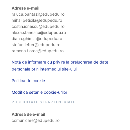
Adrese e-mail
raluca.pantazi@edupedu.ro
mihai.peticila@edupedu.ro
costin.ionescu@edupedu.ro
alexa.stanescu@edupedu.ro
diana.ghimisi@edupedu.ro
stefan.lefter@edupedu.ro
ramona.florea@edupedu.ro
Notă de informare cu privire la prelucrarea de date
personale prin intermediul site-ului
Politica de cookie
Modifică setarile cookie-urilor
PUBLICITATE ȘI PARTENERIATE
Adresă de e-mail
comunicare@edupedu.ro