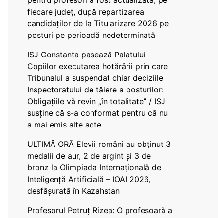
pentru profesori a fost actualizată, pe
fiecare județ, după repartizarea
candidaților de la Titularizare 2026 pe
posturi pe perioadă nedeterminată
ISJ Constanța pasează Palatului
Copiilor executarea hotărârii prin care
Tribunalul a suspendat chiar deciziile
Inspectoratului de tăiere a posturilor:
Obligațiile vă revin „în totalitate” / ISJ
susține că s-a conformat pentru că nu
a mai emis alte acte
ULTIMĂ ORĂ Elevii români au obținut 3
medalii de aur, 2 de argint și 3 de
bronz la Olimpiada Internațională de
Inteligență Artificială – IOAI 2026,
desfășurată în Kazahstan
Profesorul Petruț Rizea: O profesoară a