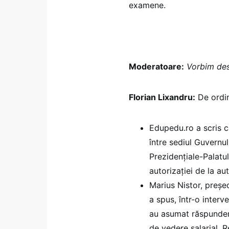
examene.
Moderatoare:
Vorbim des
Florian Lixandru:
De ordinu
Edupedu.ro a scris 
între sediul Guvernulu
Prezidențiale-Palatul
autorizației de la aut
Marius Nistor, președ
a spus, într-o interv
au asumat răspunder
de vedere salarial. 