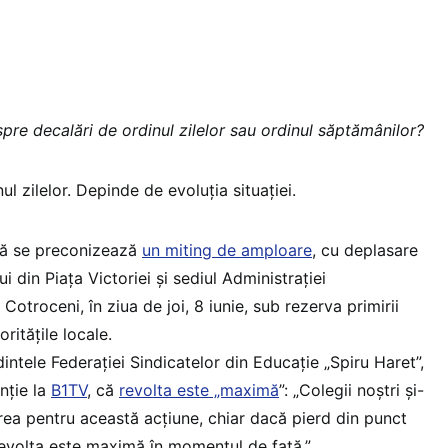
pre decalări de ordinul zilelor sau ordinul săptămânilor?
l zilelor. Depinde de evoluția situației.
că se preconizează
un miting de amploare
, cu deplasare
i din Piața Victoriei și sediul Administrației
 Cotroceni, în ziua de joi, 8 iunie, sub rezerva primirii
oritățile locale.
intele Federației Sindicatelor din Educație „Spiru Haret”,
enție la
B1TV
, că
revolta este „maximă
”: „Colegii noștri și-
ea pentru această acțiune, chiar dacă pierd din punct
Revolta este maximă în momentul de față.”