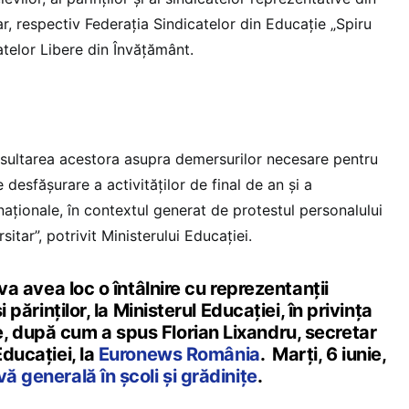
r, respectiv Federația Sindicatelor din Educație „Spiru
atelor Libere din Învățământ.
nsultarea acestora asupra demersurilor necesare pentru
desfășurare a activităților de final de an și a
aționale, în contextul generat de protestul personalului
itar”, potrivit Ministerului Educației.
i va avea loc o întâlnire cu reprezentanții
i părinților, la Ministerul Educației, în privința
, după cum a spus Florian Lixandru, secretar
Educației, la
Euronews România
. Marți, 6 iunie,
ă generală în școli și grădinițe
.