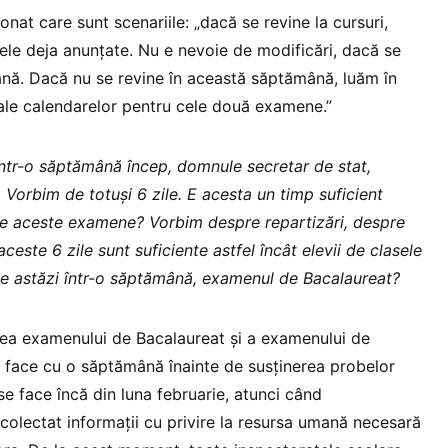
onat care sunt scenariile: „dacă se revine la cursuri,
le deja anunțate. Nu e nevoie de modificări, dacă se
nă. Dacă nu se revine în această săptămână, luăm în
 ale calendarelor pentru cele două examene.”
într-o săptămână încep, domnule secretar de stat,
Vorbim de totuși 6 zile. E acesta un timp suficient
tite aceste examene? Vorbim despre repartizări, despre
este 6 zile sunt suficiente astfel încât elevii de clasele
 de astăzi într-o săptămână, examenul de Bacalaureat?
ea examenului de Bacalaureat și a examenului de
 face cu o săptămână înainte de susținerea probelor
se face încă din luna februarie, atunci când
colectat informații cu privire la resursa umană necesară