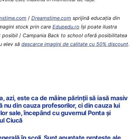
mstime.com
/
Dreamstime.com
sprijină educaţia din
imagini stock prin care
Edupedu.ro
îşi poate ilustra
 posibil
/
Campania Back to school oferă posibilitatea
au elev să
descarce imagini de calitate cu 50% discount
.
a, azi, este ca de mâine părinții să iasă masiv
ră nu din cauza profesorilor, ci din cauza lui
lor sale, începând cu guvernul Ponta și
ul Ciucă
nerală în școli. Sunt anunțate proteste ale