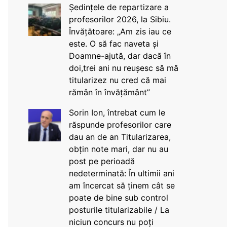
Ședințele de repartizare a
profesorilor 2026, la Sibiu.
Învățătoare: „Am zis iau ce
este. O să fac naveta și
Doamne-ajută, dar dacă în
doi,trei ani nu reușesc să mă
titularizez nu cred că mai
rămân în învățământ”
Sorin Ion, întrebat cum le
răspunde profesorilor care
dau an de an Titularizarea,
obțin note mari, dar nu au
post pe perioadă
nedeterminată: În ultimii ani
am încercat să ținem cât se
poate de bine sub control
posturile titularizabile / La
niciun concurs nu poți