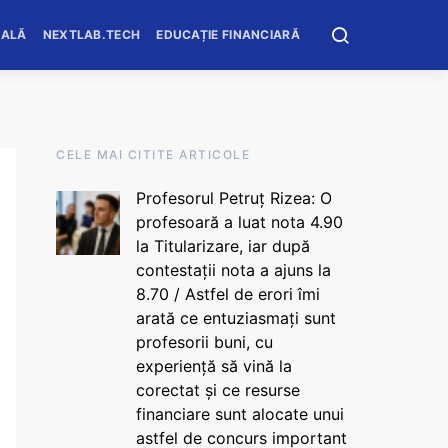
OALĂ
NEXTLAB.TECH
EDUCAȚIE FINANCIARĂ
CELE MAI CITITE ARTICOLE
Profesorul Petruț Rizea: O
profesoară a luat nota 4.90
la Titularizare, iar după
contestații nota a ajuns la
8.70 / Astfel de erori îmi
arată ce entuziasmați sunt
profesorii buni, cu
experiență să vină la
corectat și ce resurse
financiare sunt alocate unui
astfel de concurs important