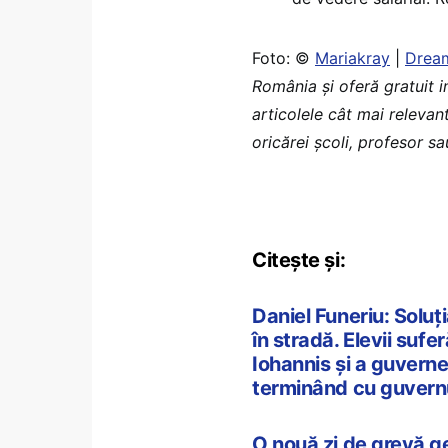
Foto: ©
Mariakray
|
Drea
România şi oferă gratuit 
articolele cât mai relevant
oricărei școli, profesor s
Citește și:
Daniel Funeriu: Soluți
în stradă. Elevii sufe
Iohannis și a guverne
terminând cu guvern
O nouă zi de grevă ge