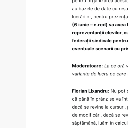
pentru organizarea acesto
au bazele de date cu resu
lucrărilor, pentru prezen
(6 iunie – n.red) va avea l
reprezentanții elevilor, c
federații sindicale pentru
eventuale scenarii cu pri
Moderatoare:
La ce oră v
variante de lucru pe care
Florian Lixandru:
Nu pot s
că până în prânz se va înt
dacă se revine la cursuri
de modificări, dacă se re
săptămână, luăm în calcul