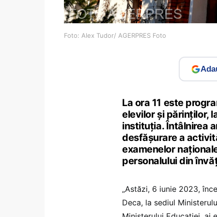
Foto: Alex Tudor/ AGERPRES Foto
Adau
La ora 11 este program
elevilor și părinților
instituția. Întâlnire
desfășurare a activită
examenelor naționale,
personalului din învă
„Astăzi, 6 iunie 2023, înce
Deca, la sediul Ministerulu
Ministerului Educației, ai e