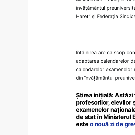
învățământul preuniversita
Haret” și Federația Sindic
Întâlnirea are ca scop co
adaptarea calendarelor de 
calendarelor examenelor n
din învățământul preunivers
Știrea inițială: Astăz
profesorilor, elevilor ș
examenelor naționale
de stat în Ministerul 
este
o nouă zi de grev