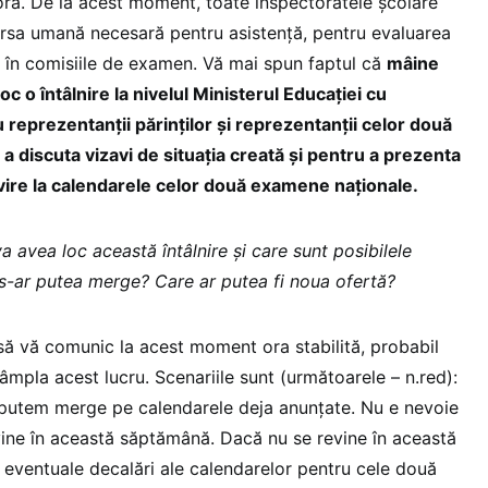
ra. De la acest moment, toate inspectoratele școlare
rsa umană necesară pentru asistență, pentru evaluarea
ța în comisiile de examen. Vă mai spun faptul că
mâine
oc o întâlnire la nivelul Ministerul Educației cu
u reprezentanții părinților și reprezentanții celor două
 a discuta vizavi de situația creată și pentru a prezenta
vire la calendarele celor două examene naționale.
a avea loc această întâlnire și care sunt posibilele
 s-ar putea merge? Care ar putea fi noua ofertă?
ă vă comunic la acest moment ora stabilită, probabil
âmpla acest lucru. Scenariile sunt (următoarele – n.red):
, putem merge pe calendarele deja anunțate. Nu e nevoie
vine în această săptămână. Dacă nu se revine în această
 eventuale decalări ale calendarelor pentru cele două