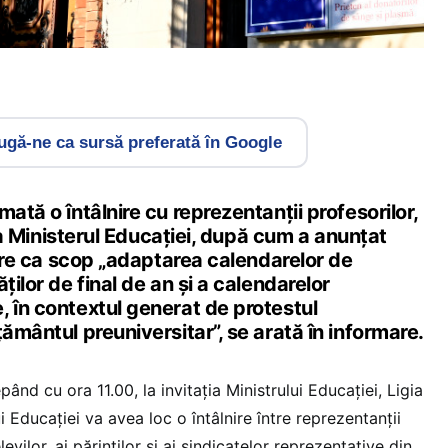
gă-ne ca sursă preferată în Google
ată o întâlnire cu reprezentanții profesorilor,
, la Ministerul Educației, după cum a anunțat
a are ca scop „adaptarea calendarelor de
ților de final de an și a calendarelor
 în contextul generat de protestul
țământul preuniversitar”, se arată în informare.
pând cu ora 11.00, la invitația Ministrului Educației, Ligia
i Educației va avea loc o întâlnire între reprezentanții
levilor, ai părinților și ai sindicatelor reprezentative din