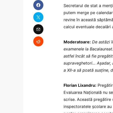
Secretarul de stat a menți
putem merge pe calendare
revine în această săptămâ
calcul eventuale decalări
Moderatoare:
De astăzi 
examenele la Bacalaureat. 
astfel încât să fie pregă
supraveghetori… Așadar, ac
a XII-a să poată susține,
Florian Lixandru:
Pregătir
Evaluarea Națională nu se
scrise. Această pregătire 
inspectoratele școlare au 