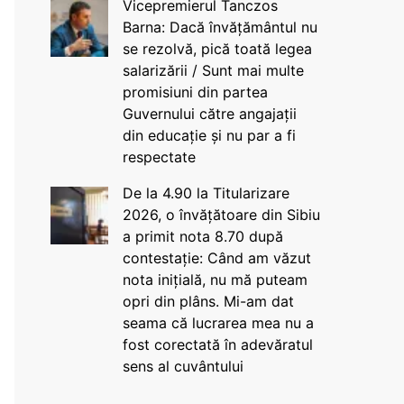
Vicepremierul Tanczos
Barna: Dacă învățământul nu
se rezolvă, pică toată legea
salarizării / Sunt mai multe
promisiuni din partea
Guvernului către angajații
din educație și nu par a fi
respectate
De la 4.90 la Titularizare
2026, o învățătoare din Sibiu
a primit nota 8.70 după
contestație: Când am văzut
nota inițială, nu mă puteam
opri din plâns. Mi-am dat
seama că lucrarea mea nu a
fost corectată în adevăratul
sens al cuvântului