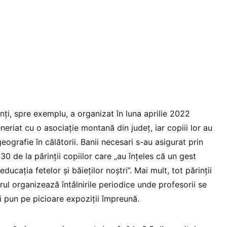
i
Întâlnire de 60 de ani, în 2021 / Foto: Părinți
nți, spre exemplu, a organizat în luna aprilie 2022
eriat cu o asociație montană din județ, iar copiii lor au
eografie în călătorii. Banii necesari s-au asigurat prin
0 de la părinții copiilor care „au înțeles că un gest
ucația fetelor și băieților noștri”. Mai mult, tot părinții
orul organizează întâlnirile periodice unde profesorii se
și pun pe picioare expoziții împreună.