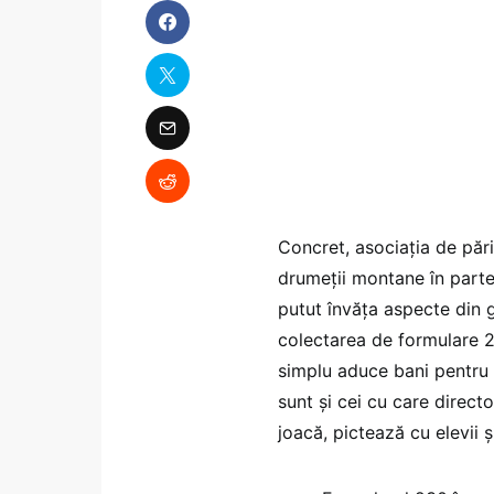
Educație rutieră / Foto: Părinț
Concret, asociația de pări
drumeții montane în parten
putut învăța aspecte din g
colectarea de formulare 23
simplu aduce bani pentru ed
sunt și cei cu care direct
joacă, pictează cu elevii 