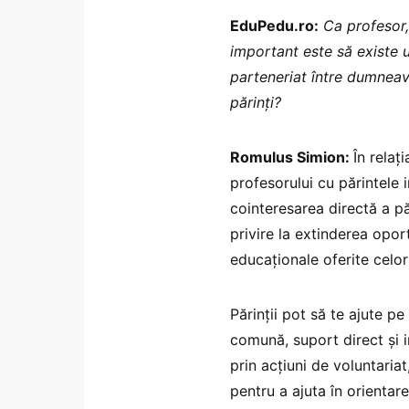
EduPedu.ro:
Ca profesor,
important este să existe 
parteneriat între dumneav
părinți?
Romulus Simion:
În relați
profesorului cu părintele 
cointeresarea directă a pă
privire la extinderea oport
educaționale oferite celor
Părinții pot să te ajute pe
comună, suport direct și in
prin acțiuni de voluntaria
pentru a ajuta în orientar