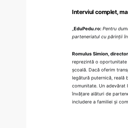
Interviul complet, mai
„
EduPedu.ro:
Pentru dumn
parteneriatul cu părinții î
Romulus Simion, directo
reprezintă o oportunitate
școală. Dacă oferim tran
legătură puternică, reală b
comunitate. Un adevărat l
învățare alături de partene
includere a familiei și com