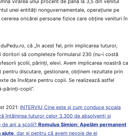
mnă virarea unui procent de până la 3,5 din venitul
contul unei entități nonguvernamentale, operațiune pe
cererea oricărei persoane fizice care obține venituri în
duPedu.ro, că „în acest fel, prin implicarea tuturor,
i doritori să completeze formularul 230 (nu-i costă
fesorii școlii, părinți, elevi. Avem implicarea noastră ca
it pentru discutare, gestionare, obținem rezultate prin
xte de învățare pentru copii. Se realizează astfel
-părinți-copii”.
ust 2021:
INTERVIU Cine este și cum conduce școala
ă întâlnirea tuturor celor 3.300 de absolvenți și
0 de ani a școlii?
Romulus Simion: Apelăm permanent
ă ajute
, dar și pentru că avem nevoie de ei