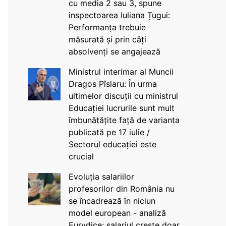
cu media 2 sau 3, spune
inspectoarea Iuliana Țugui:
Performanța trebuie
măsurată și prin câți
absolvenți se angajează
Ministrul interimar al Muncii
Dragos Pîslaru: În urma
ultimelor discuții cu ministrul
Educației lucrurile sunt mult
îmbunătățite față de varianta
publicată pe 17 iulie /
Sectorul educației este
crucial
Evoluția salariilor
profesorilor din România nu
se încadrează în niciun
model european - analiză
Eurydice: salariul crește doar