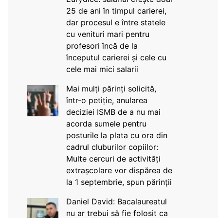
25 de ani în timpul carierei,
dar procesul e între statele
cu venituri mari pentru
profesori încă de la
începutul carierei și cele cu
cele mai mici salarii
Mai mulți părinți solicită,
într-o petiție, anularea
deciziei ISMB de a nu mai
acorda sumele pentru
posturile la plata cu ora din
cadrul cluburilor copiilor:
Multe cercuri de activități
extrașcolare vor dispărea de
la 1 septembrie, spun părinții
Daniel David: Bacalaureatul
nu ar trebui să fie folosit ca