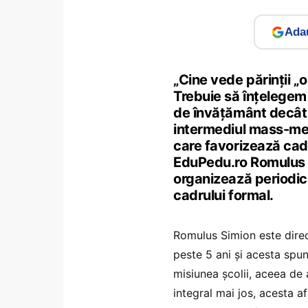
Adau
„Cine vede părinții „
Trebuie să înțelegem 
de învățământ decât pr
intermediul mass-med
care favorizează cadr
EduPedu.ro Romulus Si
organizează periodic în
cadrului formal.
Romulus Simion este direct
peste 5 ani și acesta spun
misiunea școlii, aceea de 
integral mai jos, acesta a