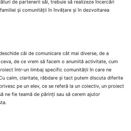
ături de partenerii săi, trebuie să realizeze încercări
amiliei și comunității în învățare și în dezvoltarea
a deschide căi de comunicare cât mai diverse, de a
 ceva, de ce vrem să facem o anumită activitate, cum
iect într-un limbaj specific comunității în care ne
Cu calm, claritate, răbdare și tact putem discuta diferite
 privesc pe un elev, ce se referă la un colectiv, un proiect
să ne fie teamă de părinți sau să cerem ajutor
sta.