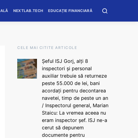
OALĂ
NEXTLAB.TECH
EDUCAȚIE FINANCIARĂ
CELE MAI CITITE ARTICOLE
Șeful ISJ Gorj, alți 8
inspectori și personal
auxiliar trebuie să returneze
peste 55.000 de lei, bani
acordați pentru decontarea
navetei, timp de peste un an
/ Inspectorul general, Marian
Staicu: La vremea aceea nu
eram inspector șef. ISJ ne-a
cerut să depunem
documente pentru