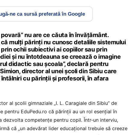
gă-ne ca sursă preferată în Google
o povară” nu are ce căuta în învățământ.
că mulți părinți nu cunosc detaliile sistemului
in ochii subiectivi ai copiilor sau prin
iei și nu întotdeauna se creează o imagine
ul didactic sau școala”, declară pentru
mion, director al unei școli din Sibiu care
tâlniri cu părinții și profesorii, în afara
or al școlii gimnaziale „I. L. Caragiale din Sibiu” de
e pentru EduPedu.ro că părinții au un rol esențial în
a dezvolta competențe pentru copil. Într-un interviu,
firmă că „un adevărat lider educațional trebuie să creeze