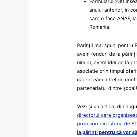
Formularul 230 însea
anului anterior, în 
care o face ANAF, la 
Romania.
Părinții mai spun, pentru E
avem fonduri de la părinți
nimic), avem idei de la pro
asociație prin timpul ofer
care creăm altfel de conte
parteneriatul dintre școală
Vezi și un articol din aug
directorul care organizeaz
profesori din istoria de 6
la părinți pentru că vor s