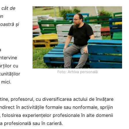
 cât de
un
oastră și
a
intervine
rților cu
Foto: Arhiva personală
unităților
 mici.
 tine, profesorul, cu diversificarea actului de învățare
direct în activitățile formale sau nonformale, sprijin
t, folosirea experiențelor profesionale în alte domenii
ea profesională sau în carieră.