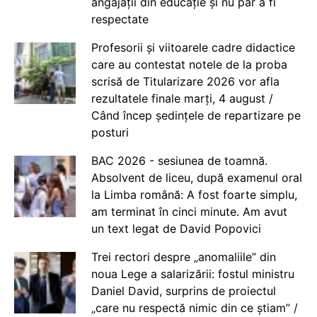
angajații din educație și nu par a fi
respectate
Profesorii și viitoarele cadre didactice
care au contestat notele de la proba
scrisă de Titularizare 2026 vor afla
rezultatele finale marți, 4 august /
Când încep ședințele de repartizare pe
posturi
BAC 2026 - sesiunea de toamnă.
Absolvent de liceu, după examenul oral
la Limba română: A fost foarte simplu,
am terminat în cinci minute. Am avut
un text legat de David Popovici
Trei rectori despre „anomaliile” din
noua Lege a salarizării: fostul ministru
Daniel David, surprins de proiectul
„care nu respectă nimic din ce știam” /