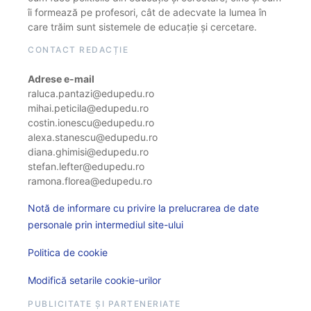
îi formează pe profesori, cât de adecvate la lumea în
care trăim sunt sistemele de educație și cercetare.
CONTACT REDACȚIE
Adrese e-mail
raluca.pantazi@edupedu.ro
mihai.peticila@edupedu.ro
costin.ionescu@edupedu.ro
alexa.stanescu@edupedu.ro
diana.ghimisi@edupedu.ro
stefan.lefter@edupedu.ro
ramona.florea@edupedu.ro
Notă de informare cu privire la prelucrarea de date
personale prin intermediul site-ului
Politica de cookie
Modifică setarile cookie-urilor
PUBLICITATE ȘI PARTENERIATE