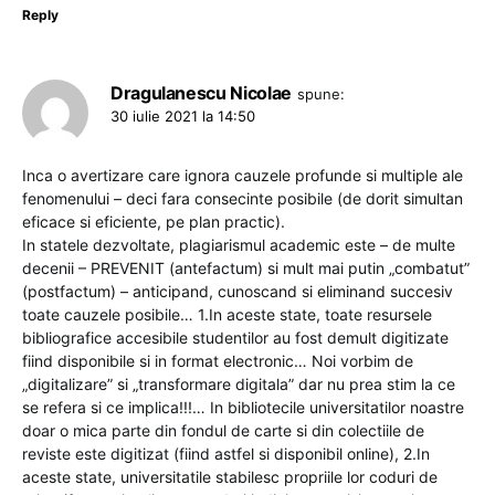
Reply
Dragulanescu Nicolae
spune:
30 iulie 2021 la 14:50
Inca o avertizare care ignora cauzele profunde si multiple ale
fenomenului – deci fara consecinte posibile (de dorit simultan
eficace si eficiente, pe plan practic).
In statele dezvoltate, plagiarismul academic este – de multe
decenii – PREVENIT (antefactum) si mult mai putin „combatut”
(postfactum) – anticipand, cunoscand si eliminand succesiv
toate cauzele posibile… 1.In aceste state, toate resursele
bibliografice accesibile studentilor au fost demult digitizate
fiind disponibile si in format electronic… Noi vorbim de
„digitalizare” si „transformare digitala” dar nu prea stim la ce
se refera si ce implica!!!… In bibliotecile universitatilor noastre
doar o mica parte din fondul de carte si din colectiile de
reviste este digitizat (fiind astfel si disponibil online), 2.In
aceste state, universitatile stabilesc propriile lor coduri de