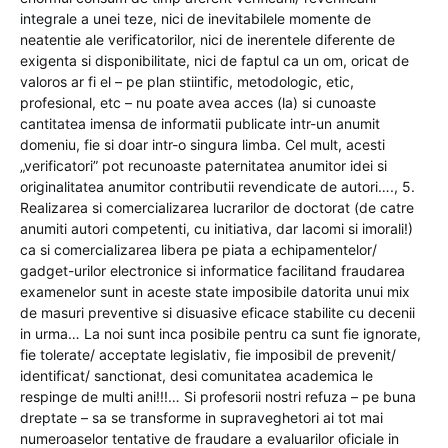
integrale a unei teze, nici de inevitabilele momente de
neatentie ale verificatorilor, nici de inerentele diferente de
exigenta si disponibilitate, nici de faptul ca un om, oricat de
valoros ar fi el – pe plan stiintific, metodologic, etic,
profesional, etc – nu poate avea acces (la) si cunoaste
cantitatea imensa de informatii publicate intr-un anumit
domeniu, fie si doar intr-o singura limba. Cel mult, acesti
„verificatori” pot recunoaste paternitatea anumitor idei si
originalitatea anumitor contributii revendicate de autori…., 5.
Realizarea si comercializarea lucrarilor de doctorat (de catre
anumiti autori competenti, cu initiativa, dar lacomi si imorali!)
ca si comercializarea libera pe piata a echipamentelor/
gadget-urilor electronice si informatice facilitand fraudarea
examenelor sunt in aceste state imposibile datorita unui mix
de masuri preventive si disuasive eficace stabilite cu decenii
in urma… La noi sunt inca posibile pentru ca sunt fie ignorate,
fie tolerate/ acceptate legislativ, fie imposibil de prevenit/
identificat/ sanctionat, desi comunitatea academica le
respinge de multi ani!!!… Si profesorii nostri refuza – pe buna
dreptate – sa se transforme in supraveghetori ai tot mai
numeroaselor tentative de fraudare a evaluarilor oficiale in