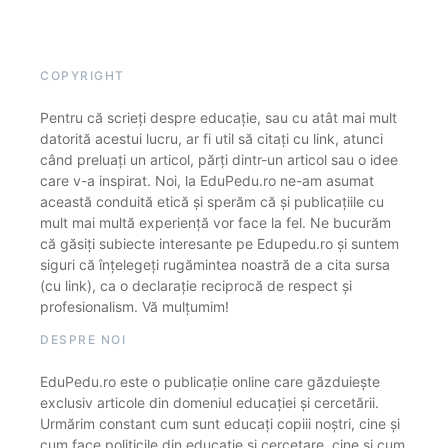
COPYRIGHT
Pentru că scrieți despre educație, sau cu atât mai mult
datorită acestui lucru, ar fi util să citați cu link, atunci
când preluați un articol, părți dintr-un articol sau o idee
care v-a inspirat. Noi, la EduPedu.ro ne-am asumat
această conduită etică și sperăm că și publicațiile cu
mult mai multă experiență vor face la fel. Ne bucurăm
că găsiți subiecte interesante pe Edupedu.ro și suntem
siguri că înțelegeți rugămintea noastră de a cita sursa
(cu link), ca o declarație reciprocă de respect și
profesionalism. Vă mulțumim!
DESPRE NOI
EduPedu.ro este o publicație online care găzduiește
exclusiv articole din domeniul educației și cercetării.
Urmărim constant cum sunt educați copiii noștri, cine și
cum face politicile din educație și cercetare, cine și cum