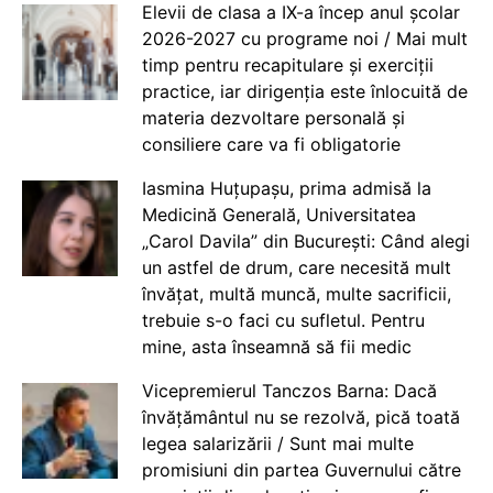
Elevii de clasa a IX-a încep anul școlar
2026-2027 cu programe noi / Mai mult
timp pentru recapitulare și exerciții
practice, iar dirigenția este înlocuită de
materia dezvoltare personală și
consiliere care va fi obligatorie
Iasmina Huțupașu, prima admisă la
Medicină Generală, Universitatea
„Carol Davila” din București: Când alegi
un astfel de drum, care necesită mult
învățat, multă muncă, multe sacrificii,
trebuie s-o faci cu sufletul. Pentru
mine, asta înseamnă să fii medic
Vicepremierul Tanczos Barna: Dacă
învățământul nu se rezolvă, pică toată
legea salarizării / Sunt mai multe
promisiuni din partea Guvernului către