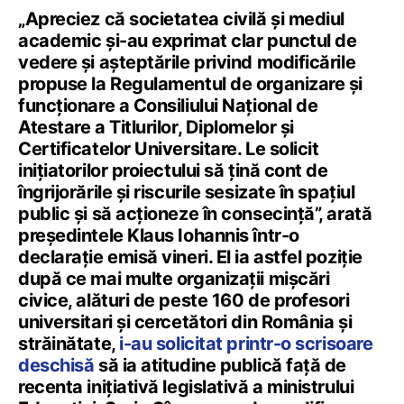
„Apreciez că societatea civilă și mediul
academic și-au exprimat clar punctul de
vedere și așteptările privind modificările
propuse la Regulamentul de organizare și
funcționare a Consiliului Național de
Atestare a Titlurilor, Diplomelor și
Certificatelor Universitare. Le solicit
inițiatorilor proiectului să țină cont de
îngrijorările și riscurile sesizate în spațiul
public și să acționeze în consecință”, arată
președintele Klaus Iohannis într-o
declarație emisă vineri. El ia astfel poziție
după ce mai multe organizații mișcări
civice, alături de peste 160 de profesori
universitari și cercetători din România și
străinătate,
i-au solicitat printr-o scrisoare
deschisă
să ia atitudine publică față de
recenta inițiativă legislativă a ministrului