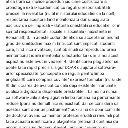
etica (fara sa implice proceduri judiciare costisitoare si
cronofage extra-academice) cu reguli si responsabilitati
precise, la nivelul lor (nu al ministerului educatiei ca la noi!),
respectarea acestora fiind monitorizata dar si asigurata
exclusiv de cei implicati – datorita onestitatii si educatiei lor in
spiritul responsabilitatii sociale si societale (inexistenta in
Romania!), 3. In aceste coduri de etica se accepta un anumit
grad de similitudine maxim (intrucat sunt implicati studenti
care, fiind inca invatacei, sunt obisnuiti sa reproduca/ preia
neintentionat ideile mentorilor si lecturilor lor) dar la noi acest
aspect nu este avut in vedere, 4. Identificarea plagiatelor se
poate face rapid precis si sigur DOAR cu ajutorul software-
urilor specializate (concepute de regula pentru limba
engleza!!!) care compara cuvinte/ expresii/ formulari (nu si idei
!!) din lucrarea de evaluat cu cele deja existente in anumite
publicatii digitizate disponibile prestablite… La noi nu numai
ca software-urile anti-plagiat in limba romana au performante
reduse (pana nu demult nici nu existau!) dar se considera ca
acestea sunt doar un „instrument”/ auxiliar si ca doar comisiile
de doctorat avand ca membri profesori eruditi si renumiti pot
face aceasta identificare a plagiatelor (netinand cont nici de
enormul consum de timp aferent verificarii/ reverificarii