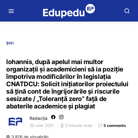
Știri
Iohannis, după apelul mai multor
organizații și academicieni să ia poziție
împotriva modificărilor în legislația
CNATDCU: Solicit inițiatorilor proiectului
să țină cont de îngrijorările și riscurile
sesizate / „Toleranță zero” față de
abaterile academice și plagiat
Redacția
30 iulie 2021
3 minute read
5 comments
3.826 de vizualizări