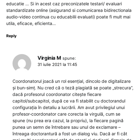
educatie … Si in acest caz preconizatele testari/ evaluari
standardizate online (asigurand si comunicarea bidirectionala
audio-video continua cu educabilii evaluati) poate fi mult mai
utila, eficace, eficienta…
Reply
Virginia M
spune:
31 iulie 2021 la 11:45
Coordonatorul joacă un rol esențial, dincolo de digitalizare
și bun-simț. Nu cred că o teză plagiată se poate „strecura”,
dacă profesorul coordonator citește fiecare
capitol/subcapitol, după ce va fi stabilit cu doctorandul
configurația în detaliu a lucrării. Am avut privilegiul unui
profesor-coordonator care corecta la virgulă, cum se
spune (nu prea era cazul, la propriu), la fiecare pagină
punea un semn de întrebare sau unul de exclamare –
întreaga doctorantură a fost un dialog viu. Dacă ar fi cât