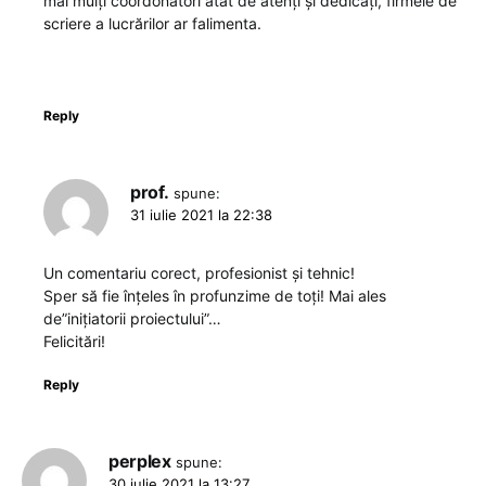
mai mulți coordonatori atât de atenți și dedicați, firmele de
scriere a lucrărilor ar falimenta.
Reply
prof.
spune:
31 iulie 2021 la 22:38
Un comentariu corect, profesionist și tehnic!
Sper să fie înțeles în profunzime de toți! Mai ales
de”inițiatorii proiectului”…
Felicitări!
Reply
perplex
spune:
30 iulie 2021 la 13:27