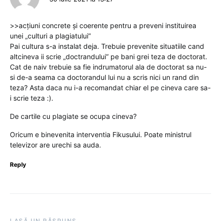
>>acțiuni concrete și coerente pentru a preveni instituirea
unei „culturi a plagiatului”
Pai cultura s-a instalat deja. Trebuie prevenite situatiile cand
altcineva ii scrie „doctrandului” pe bani grei teza de doctorat.
Cat de naiv trebuie sa fie indrumatorul ala de doctorat sa nu-
si de-a seama ca doctorandul lui nu a scris nici un rand din
teza? Asta daca nu i-a recomandat chiar el pe cineva care sa-
i scrie teza :).
De cartile cu plagiate se ocupa cineva?
Oricum e binevenita interventia Fikusului. Poate ministrul
televizor are urechi sa auda.
Reply
LASĂ UN RĂSPUNS