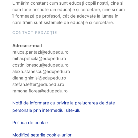
Urmărim constant cum sunt educați copiii noștri, cine și
cum face politicile din educație și cercetare, cine și cum
îi formează pe profesori, cât de adecvate la lumea în
care trăim sunt sistemele de educație și cercetare.
CONTACT REDACȚIE
Adrese e-mail
raluca.pantazi@edupedu.ro
mihai.peticila@edupedu.ro
costin.ionescu@edupedu.ro
alexa.stanescu@edupedu.ro
diana.ghimisi@edupedu.ro
stefan.lefter@edupedu.ro
ramona.florea@edupedu.ro
Notă de informare cu privire la prelucrarea de date
personale prin intermediul site-ului
Politica de cookie
Modifică setarile cookie-urilor