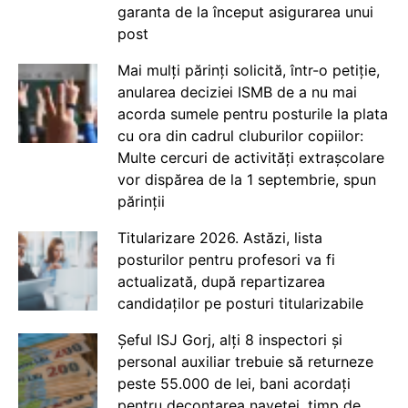
garanta de la început asigurarea unui
post
Mai mulți părinți solicită, într-o petiție,
anularea deciziei ISMB de a nu mai
acorda sumele pentru posturile la plata
cu ora din cadrul cluburilor copiilor:
Multe cercuri de activități extrașcolare
vor dispărea de la 1 septembrie, spun
părinții
Titularizare 2026. Astăzi, lista
posturilor pentru profesori va fi
actualizată, după repartizarea
candidaților pe posturi titularizabile
Șeful ISJ Gorj, alți 8 inspectori și
personal auxiliar trebuie să returneze
peste 55.000 de lei, bani acordați
pentru decontarea navetei, timp de