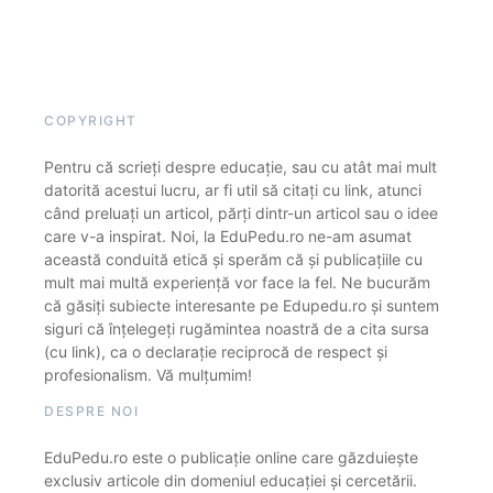
COPYRIGHT
Pentru că scrieți despre educație, sau cu atât mai mult
datorită acestui lucru, ar fi util să citați cu link, atunci
când preluați un articol, părți dintr-un articol sau o idee
care v-a inspirat. Noi, la EduPedu.ro ne-am asumat
această conduită etică și sperăm că și publicațiile cu
mult mai multă experiență vor face la fel. Ne bucurăm
că găsiți subiecte interesante pe Edupedu.ro și suntem
siguri că înțelegeți rugămintea noastră de a cita sursa
(cu link), ca o declarație reciprocă de respect și
profesionalism. Vă mulțumim!
DESPRE NOI
EduPedu.ro este o publicație online care găzduiește
exclusiv articole din domeniul educației și cercetării.