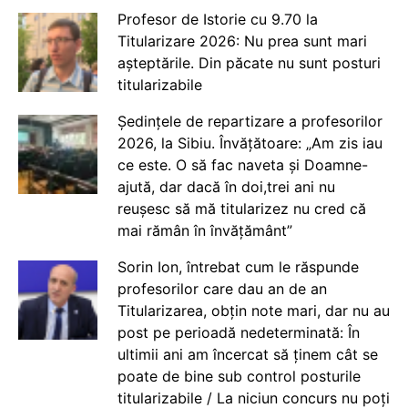
Profesor de Istorie cu 9.70 la
Titularizare 2026: Nu prea sunt mari
așteptările. Din păcate nu sunt posturi
titularizabile
Ședințele de repartizare a profesorilor
2026, la Sibiu. Învățătoare: „Am zis iau
ce este. O să fac naveta și Doamne-
ajută, dar dacă în doi,trei ani nu
reușesc să mă titularizez nu cred că
mai rămân în învățământ”
Sorin Ion, întrebat cum le răspunde
profesorilor care dau an de an
Titularizarea, obțin note mari, dar nu au
post pe perioadă nedeterminată: În
ultimii ani am încercat să ținem cât se
poate de bine sub control posturile
titularizabile / La niciun concurs nu poți