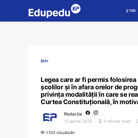
ȘTIRI
Știri
Legea care ar fi permis folosirea
şcolilor şi în afara orelor de pro
privinţa modalităţii în care se re
Curtea Constituțională, în motiv
Redacția
13 aprilie 2022
3 minute read
1.103 vizualizări