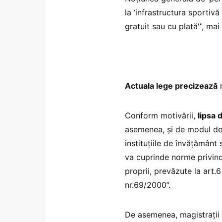
la ‘infrastructura sportiv
gratuit sau cu plată'”, ma
Actuala lege precizează
n
Conform motivării,
lipsa 
asemenea, şi de modul de r
instituţiile de învăţămân
va cuprinde norme privind 
proprii, prevăzute la art.6
nr.69/2000”.
De asemenea, magistrații sp