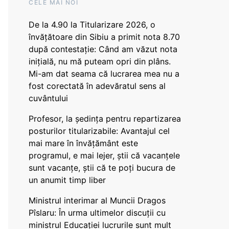
CELE MAI NOI
De la 4.90 la Titularizare 2026, o
învățătoare din Sibiu a primit nota 8.70
după contestație: Când am văzut nota
inițială, nu mă puteam opri din plâns.
Mi-am dat seama că lucrarea mea nu a
fost corectată în adevăratul sens al
cuvântului
Profesor, la ședința pentru repartizarea
posturilor titularizabile: Avantajul cel
mai mare în învățământ este
programul, e mai lejer, știi că vacanțele
sunt vacanţe, știi că te poți bucura de
un anumit timp liber
Ministrul interimar al Muncii Dragos
Pîslaru: În urma ultimelor discuții cu
ministrul Educației lucrurile sunt mult