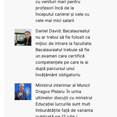
cu venituri mari pentru
profesori încă de la
începutul carierei și cele cu
cele mai mici salarii
Daniel David: Bacalaureatul
nu ar trebui să fie folosit ca
mijloc de intrare la facultate.
Bacalaureatul trebuie să fie
un examen care certifică
competențele pe care le ai
după parcursul unui
învățământ obligatoriu
Ministrul interimar al Muncii
Dragos Pîslaru: În urma
ultimelor discuții cu ministrul
Educației lucrurile sunt mult
îmbunătățite față de varianta
publicată pe 17 iulie /