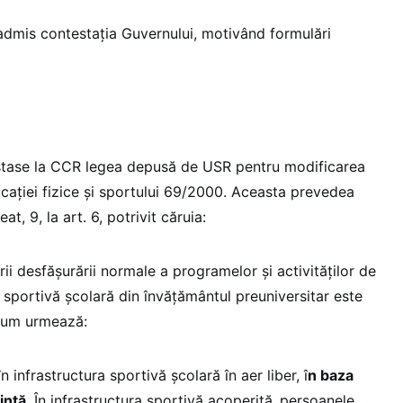
admis contestația Guvernului, motivând formulări
tase la CCR legea depusă de USR pentru modificarea
ucaţiei fizice şi sportului 69/2000. Aceasta prevedea
t, 9, la art. 6, potrivit căruia:
rii desfășurării normale a programelor și activităților de
 sportivă școlară din învățământul preuniversitar este
um urmează:
n infrastructura sportivă școlară în aer liber, î
n baza
ință
. În infrastructura sportivă acoperită,
persoanele