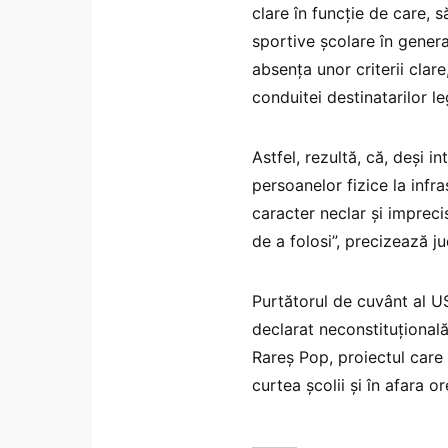
clare în funcţie de care, 
sportive şcolare în general
absenţa unor criterii clare
conduitei destinatarilor leg
Astfel, rezultă, că, deşi i
persoanelor fizice la infra
caracter neclar şi imprecis
de a folosi”, precizează ju
Purtătorul de cuvânt al U
declarat neconstituțional
Rareş Pop, proiectul care 
curtea şcolii şi în afara 