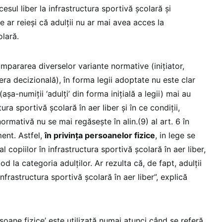
esul liber la infrastructura sportivă școlară și
e ar reieși că adulții nu ar mai avea acces la
olară.
mpararea diverselor variante normative (iniţiator,
ra decizională), în forma legii adoptate nu este clar
aşa-numiţii ‘adulţi’ din forma iniţială a legii) mai au
ura sportivă şcolară în aer liber şi în ce condiţii,
ormativă nu se mai regăseşte în alin.(9) al art. 6 în
ent. Astfel,
în privinţa persoanelor fizice
, in lege se
al copiilor în infrastructura sportivă şcolară în aer liber,
mod la categoria adulţilor. Ar rezulta că, de fapt, adulţii
nfrastructura sportivă şcolară în aer liber”, explică
oane fizice’ este utilizată numai atunci când se referă