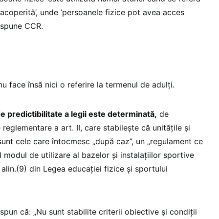
ă acoperită’, unde ‘persoanele fizice pot avea acces
i spune CCR.
u face însă nici o referire la termenul de adulți.
de predictibilitate a legii este determinată,
de
eglementare a art. II, care stabileşte că unităţile şi
t sunt cele care întocmesc „după caz”, un „regulament ce
modul de utilizare al bazelor şi instalaţiilor sportive
 alin.(9) din Legea educaţiei fizice şi sportului
un că: „Nu sunt stabilite criterii obiective şi condiţii