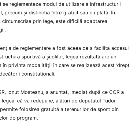
să se reglementeze modul de utilizare a infrastructurii
, precum şi distincţia între gratuit sau cu plată. În
, circumscrise prin lege, este dificilă adaptarea
ii.
ntenţia de reglementare a fost aceea de a facilita accesul
structura sportivă a şcolilor, legea rezultată are un
 în privinţa modalităţii în care se realizează acest ‘drept
decătorii constituţionali.
SR, Ionuţ Moşteanu, a anunţat, imediat după ce CCR a
ă legea, că va redepune, alături de deputatul Tudor
permite folosirea gratuită a terenurilor de sport din
orelor de program.