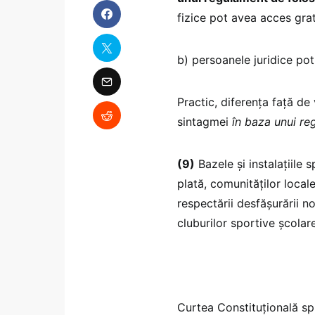
fizice pot avea acces grat
b) persoanele juridice pot
Practic, diferența față d
sintagmei
în baza unui re
(9)
Bazele şi instalaţiile s
plată, comunităţilor locale
respectării desfăşurării n
cluburilor sportive şcolare
Curtea Constituțională sp