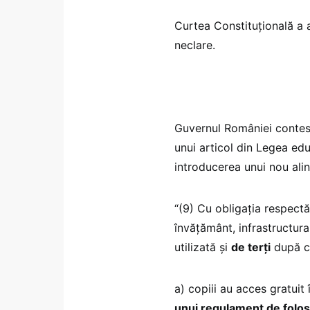
Curtea Constituțională a 
neclare.
Guvernul României contes
unui articol din Legea ed
introducerea unui nou alinea
“(9) Cu obligația respectă
învățământ, infrastructura
utilizată și
de terți
după c
a) copiii au acces gratuit î
unui regulament de folos