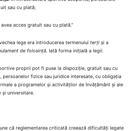
uit sau cu plată;
 avea acces gratuit sau cu plată.”
e vechea lege era introducerea termenului
terți
și a
gulament de folosință
. Iată forma inițială a legii:
portive proprii pot fi puse la dispoziţie, gratuit sau cu
, persoanelor fizice sau juridice interesate, cu obligaţia
ormale a programelor şi activităţilor de învăţământ şi ale
 şi universitare.
une că reglementarea criticată creează dificultăţi legate