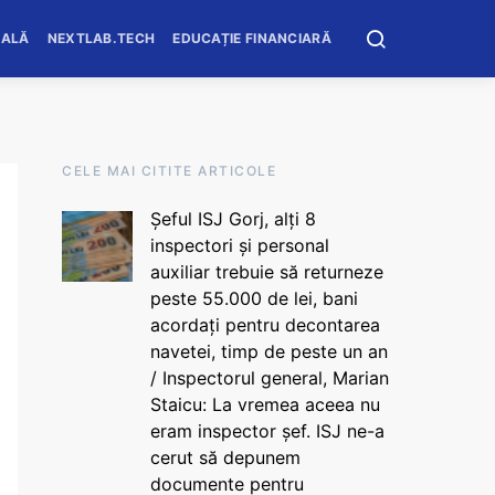
OALĂ
NEXTLAB.TECH
EDUCAȚIE FINANCIARĂ
CELE MAI CITITE ARTICOLE
Șeful ISJ Gorj, alți 8
inspectori și personal
auxiliar trebuie să returneze
peste 55.000 de lei, bani
acordați pentru decontarea
navetei, timp de peste un an
/ Inspectorul general, Marian
Staicu: La vremea aceea nu
eram inspector șef. ISJ ne-a
cerut să depunem
documente pentru