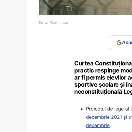
Foto: Pexels.com
Adau
Curtea Constituţiona
practic respinge modi
ar fi permis elevilor a
sportive școlare și î
neconstituțională Le
Proiectul de lege al
decembrie 2021 și t
decembrie
.