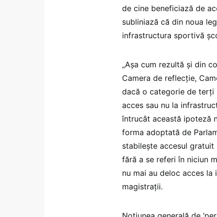
de cine beneficiază de acc
subliniază că din noua leg
infrastructura sportivă șc
„Aşa cum rezultă şi din co
Camera de reflecţie, Came
dacă o categorie de terţi (
acces sau nu la infrastruct
întrucât această ipoteză n
forma adoptată de Parlam
stabileşte accesul gratuit 
fără a se referi în niciun 
nu mai au deloc acces la i
magistrații.
Noţiunea generală de ‘pers