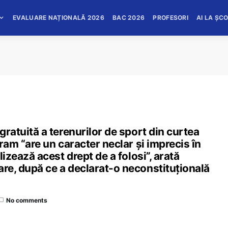
EVALUARE NAȚIONALĂ 2026
BAC 2026
PROFESORI
AI LA ȘC
 gratuită a terenurilor de sport din curtea
gram “are un caracter neclar şi imprecis în
alizează acest drept de a folosi”, arată
are, după ce a declarat-o neconstituțională
No comments