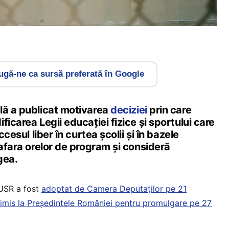
gă-ne ca sursă preferată în Google
lă a publicat motivarea
deciziei
prin care
ficarea Legii educației fizice și sportului care
ccesul liber în curtea școlii și în bazele
nafara orelor de program și consideră
gea.
 USR a fost
adoptat de Camera Deputaților pe 21
rimis la Președintele României pentru promulgare pe 27