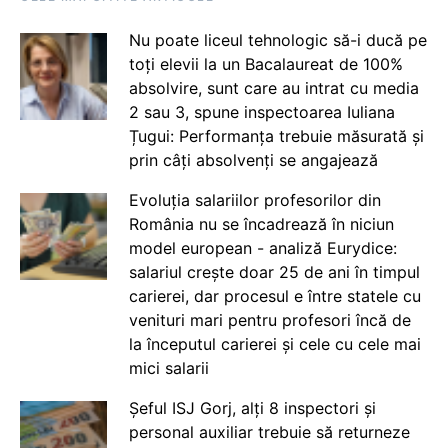
Nu poate liceul tehnologic să-i ducă pe
toți elevii la un Bacalaureat de 100%
absolvire, sunt care au intrat cu media
2 sau 3, spune inspectoarea Iuliana
Țugui: Performanța trebuie măsurată și
prin câți absolvenți se angajează
Evoluția salariilor profesorilor din
România nu se încadrează în niciun
model european - analiză Eurydice:
salariul crește doar 25 de ani în timpul
carierei, dar procesul e între statele cu
venituri mari pentru profesori încă de
la începutul carierei și cele cu cele mai
mici salarii
Șeful ISJ Gorj, alți 8 inspectori și
personal auxiliar trebuie să returneze