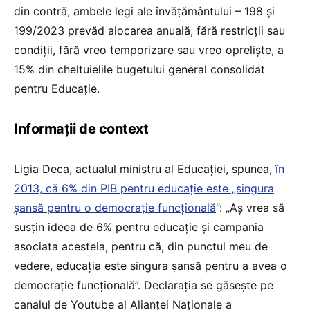
din contră, ambele legi ale învățământului – 198 și
199/2023 prevăd alocarea anuală, fără restricții sau
condiții, fără vreo temporizare sau vreo opreliște, a
15% din cheltuielile bugetului general consolidat
pentru Educație.
Informații de context
Ligia Deca, actualul ministru al Educației, spunea,
în
2013, că 6% din PIB pentru educație este „singura
șansă pentru o democrație funcțională
”: „Aș vrea să
susțin ideea de 6% pentru educație și campania
asociata acesteia, pentru că, din punctul meu de
vedere, educația este singura șansă pentru a avea o
democrație funcțională”. Declarația se găsește pe
canalul de Youtube al Alianței Naționale a