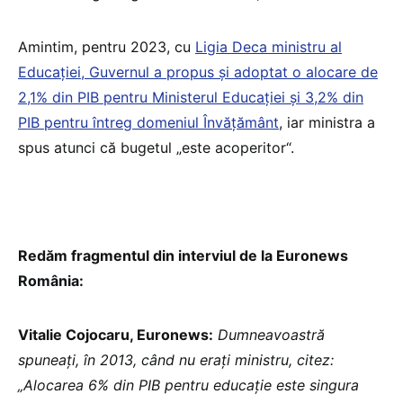
Amintim, pentru 2023, cu
Ligia Deca ministru al
Educației, Guvernul a propus și adoptat o alocare de
2,1% din PIB pentru Ministerul Educației și 3,2% din
PIB pentru întreg domeniul Învățământ
, iar ministra a
spus atunci că bugetul „este acoperitor“.
Redăm fragmentul din interviul de la Euronews
România:
Vitalie Cojocaru, Euronews:
Dumneavoastră
spuneați, în 2013, când nu erați ministru, citez:
„Alocarea 6% din PIB pentru educație este singura