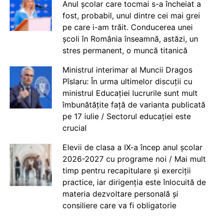
Anul școlar care tocmai s-a încheiat a
fost, probabil, unul dintre cei mai grei
pe care i-am trăit. Conducerea unei
școli în România înseamnă, astăzi, un
stres permanent, o muncă titanică
Ministrul interimar al Muncii Dragos
Pîslaru: În urma ultimelor discuții cu
ministrul Educației lucrurile sunt mult
îmbunătățite față de varianta publicată
pe 17 iulie / Sectorul educației este
crucial
Elevii de clasa a IX-a încep anul școlar
2026-2027 cu programe noi / Mai mult
timp pentru recapitulare și exerciții
practice, iar dirigenția este înlocuită de
materia dezvoltare personală și
consiliere care va fi obligatorie