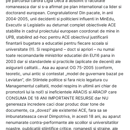
pe parcursul carora Ligia Deca a absolvit o facultate
romaneasca dar si s-a afirmat pe plan international ca lider si
doctorand european. Congratulations! Din pacate, in anii
2004-2005, unii decidenti si politicieni influenti in MinEdu,
Executiv si Legislativ au deturnat complet obiectivele ACE
stabilite in cadrul proiectului european coordonat de mine in
UPB, stabilind ad-hoc pentru ACE obiectivul justificarii
finantarii bugetare a educatiei pentru fiecare scoala si
universitate (!!). Si respingand – doct si apriori – nu numai
toate recomandarile ministrilor educatiei din EU16 pana in
2003 dar si standardele si practicile (aplicate de decenii) ale
asigurarii calitatii… Asa au aparut OG 75-2005 (conform,
teoretic, unui antic si contestat „model de guvernare bazat pe
Leviatan”, din Stiintele politice si fara nicio legatura cu
Managementul calitatii, model respins in ultimii ani chiar de
promotorii lui la noi!) si ineficientele ARACIS si ARACIP care
CONSUMA DE 18 ANI IMPORTANTE RESURSE dar NU
genereaza incredere caci doar produc doar tone de
documente, ca „dovezi” ale existentei ACE, fara sa se
imbunatateasca ceva! Dimpotriva, in acesti 18 ani, au aparut
nenumarate contra-performante ale scolilor si universitatilor
noastre, publicatiii stiintifice critice, romanesti si straine, ale