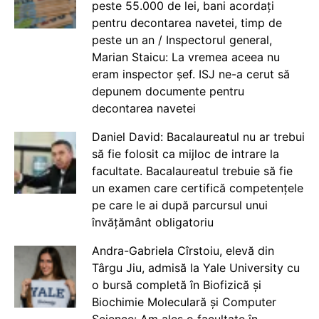
peste 55.000 de lei, bani acordați
pentru decontarea navetei, timp de
peste un an / Inspectorul general,
Marian Staicu: La vremea aceea nu
eram inspector șef. ISJ ne-a cerut să
depunem documente pentru
decontarea navetei
Daniel David: Bacalaureatul nu ar trebui
să fie folosit ca mijloc de intrare la
facultate. Bacalaureatul trebuie să fie
un examen care certifică competențele
pe care le ai după parcursul unui
învățământ obligatoriu
Andra-Gabriela Cîrstoiu, elevă din
Târgu Jiu, admisă la Yale University cu
o bursă completă în Biofizică și
Biochimie Moleculară și Computer
Science: Am ales o facultate în