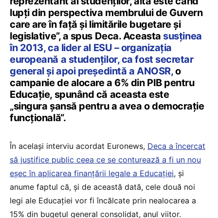
reprezentant al studenților, alta este când
lupți din perspectiva membrului de Guvern
care are în față și limitările bugetare și
legislative”, a spus Deca. Aceasta
susținea
în 2013, ca lider al ESU – organizația
europeană a studenților, ca fost secretar
general și apoi președintă a ANOSR,
o
campanie de alocare a 6% din PIB pentru
Educație, spunând că aceasta este
„singura șansă pentru a avea o democrație
funcțională“.
În același interviu acordat Euronews,
Deca a încercat
să justifice public ceea ce se conturează a fi un nou
eșec în aplicarea finanțării legale a Educației
, și
anume faptul că, și de această dată, cele două noi
legi ale Educației vor fi încălcate prin nealocarea a
15% din bugetul general consolidat, anul viitor.