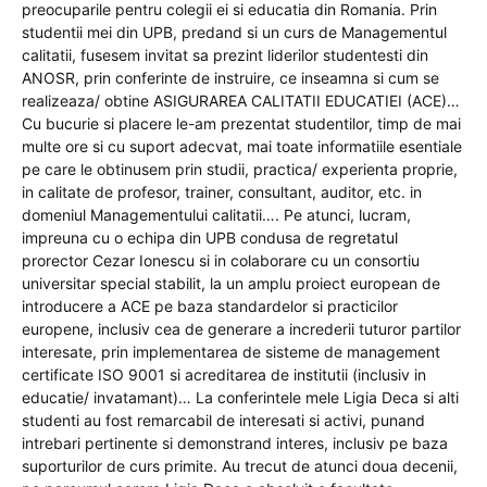
preocuparile pentru colegii ei si educatia din Romania. Prin
studentii mei din UPB, predand si un curs de Managementul
calitatii, fusesem invitat sa prezint liderilor studentesti din
ANOSR, prin conferinte de instruire, ce inseamna si cum se
realizeaza/ obtine ASIGURAREA CALITATII EDUCATIEI (ACE)…
Cu bucurie si placere le-am prezentat studentilor, timp de mai
multe ore si cu suport adecvat, mai toate informatiile esentiale
pe care le obtinusem prin studii, practica/ experienta proprie,
in calitate de profesor, trainer, consultant, auditor, etc. in
domeniul Managementului calitatii…. Pe atunci, lucram,
impreuna cu o echipa din UPB condusa de regretatul
prorector Cezar Ionescu si in colaborare cu un consortiu
universitar special stabilit, la un amplu proiect european de
introducere a ACE pe baza standardelor si practicilor
europene, inclusiv cea de generare a increderii tuturor partilor
interesate, prin implementarea de sisteme de management
certificate ISO 9001 si acreditarea de institutii (inclusiv in
educatie/ invatamant)… La conferintele mele Ligia Deca si alti
studenti au fost remarcabil de interesati si activi, punand
intrebari pertinente si demonstrand interes, inclusiv pe baza
suporturilor de curs primite. Au trecut de atunci doua decenii,