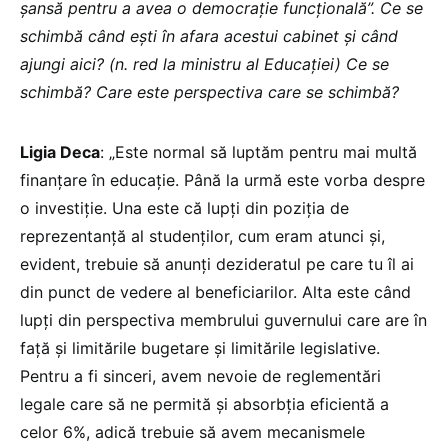
șansă pentru a avea o democrație funcțională”. Ce se
schimbă când ești în afara acestui cabinet și când
ajungi aici? (n. red la ministru al Educației) Ce se
schimbă? Care este perspectiva care se schimbă?
Ligia Deca
: „Este normal să luptăm pentru mai multă
finanțare în educație. Până la urmă este vorba despre
o investiție. Una este că lupți din poziția de
reprezentanță al studenților, cum eram atunci și,
evident, trebuie să anunți dezideratul pe care tu îl ai
din punct de vedere al beneficiarilor. Alta este când
lupți din perspectiva membrului guvernului care are în
față și limitările bugetare și limitările legislative.
Pentru a fi sinceri, avem nevoie de reglementări
legale care să ne permită și absorbția eficientă a
celor 6%, adică trebuie să avem mecanismele