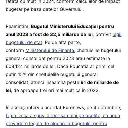
ratată cu mult în 2024, conform calculelor de impact
bugetar pe baza datelor Guvernului.
Reamintim,
Bugetul Ministerului Educației pentru
anul 2023 a fost de 32,5 miliarde de lei,
potrivit
legii
bugetului de stat
. Pe de altă parte,
conform
Ministerului de Finanțe
, cheltuielile bugetului
general consolidat pentru 2023 erau estimate la
608,124 miliarde de lei. Dacă Educația ar primi cel
puțin 15% din cheltuielile bugetului general
consolidat, atunci înseamnă peste
91 de miliarde de
lei
, de aproape trei ori mai mult ca în 2023.
În același interviu acordat Euronews, pe 4 octombrie,
Ligia Deca a spus, direct sau mai pe ocolite, că noua
prevedere legală de alocare a bugetului pentru