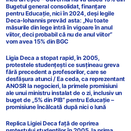
Bugetul general consolidat, finanțare
pentru Educație, nici în 2024, deși legile
Deca-Iohannis prevăd asta: „Nu toate
măsurile din lege intră în vigoare în anul
viitor, deci probabil că nu de anul viitor”
vom avea 15% din BGC
Ligia Deca a stopat rapid, în 2005,
protestele studențești ce susțineau greva
fără precedent a profesorilor, care se
desfășura atunci / Ea ceda, ca reprezentant
ANOSR la negocieri, la primele promisiuni
ale unui ministru instalat de o zi, inclusiv un
buget de „5% din PIB” pentru Educație –
promisiune încălcată după nici o lună
Replica Ligiei Deca față de oprirea
protestului studenților în 2005, la prima