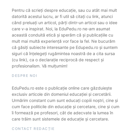
Pentru că scrieți despre educație, sau cu atât mai mult
datorită acestui lucru, ar fi util să citați cu link, atunci
când preluați un articol, părți dintr-un articol sau o idee
care v-a inspirat. Noi, la EduPedu.ro ne-am asumat
această conduită etică și sperăm că și publicațiile cu
mult mai multă experiență vor face la fel. Ne bucurăm
că găsiți subiecte interesante pe Edupedu.ro și suntem
siguri că înțelegeți rugămintea noastră de a cita sursa
(cu link), ca o declarație reciprocă de respect și
profesionalism. Vă mulțumim!
DESPRE NOI
EduPedu.ro este o publicație online care găzduiește
exclusiv articole din domeniul educației și cercetării.
Urmărim constant cum sunt educați copiii noștri, cine și
cum face politicile din educație și cercetare, cine și cum
îi formează pe profesori, cât de adecvate la lumea în
care trăim sunt sistemele de educație și cercetare.
CONTACT REDACȚIE