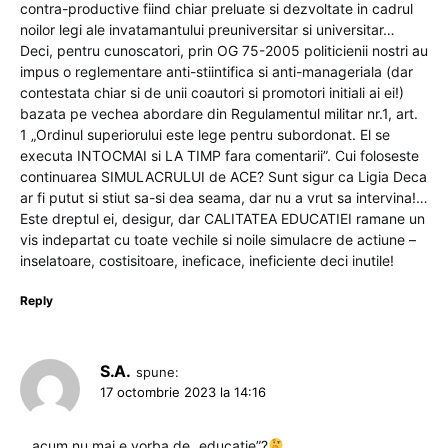
contra-productive fiind chiar preluate si dezvoltate in cadrul
noilor legi ale invatamantului preuniversitar si universitar…
Deci, pentru cunoscatori, prin OG 75-2005 politicienii nostri au
impus o reglementare anti-stiintifica si anti-manageriala (dar
contestata chiar si de unii coautori si promotori initiali ai ei!)
bazata pe vechea abordare din Regulamentul militar nr.1, art.
1 „Ordinul superiorului este lege pentru subordonat. El se
executa INTOCMAI si LA TIMP fara comentarii”. Cui foloseste
continuarea SIMULACRULUI de ACE? Sunt sigur ca Ligia Deca
ar fi putut si stiut sa-si dea seama, dar nu a vrut sa intervina!…
Este dreptul ei, desigur, dar CALITATEA EDUCATIEI ramane un
vis indepartat cu toate vechile si noile simulacre de actiune –
inselatoare, costisitoare, ineficace, ineficiente deci inutile!
Reply
S.A.
spune:
17 octombrie 2023 la 14:16
…acum nu mai e vorba de „educatie”?