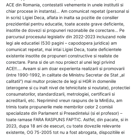
ACE din Romania, contestatii vehemente in unele institutii si
chiar procese in instanta)… Am comunicat repetat (personal si
in scris) Ligiei Deca, aflata in inalta sa pozitie de consilier
prezidential pentru educatie, toate aceste grave deficiente,
insotite de dovezi si propuneri rezonabile de corectare… Pe
parcursul procesului legislativ din 2022-2023 incluzand noile
legi ale educatiei (530 pagini – capodopera juridica) am
comunicat repetat, mai intai Ligiei Deca, toate deficientele
existente insotite de propuneri constructive si realiste de
corectare. Pana si de un nou proiect al unei legi privind
ACE!!…. Aveam si am doar experienta realizarii si promovarii
(intre 1990-1992, in calitate de Ministru Secretar de Stat „al
calitatii”) mai multor proiecte de legi si HGR in domeniile
(eterogene si cu inalt nivel de tehnicitate si noutate), protectiei
consumatorilor, standardizarii, metrologiei, certificarii si
acreditarii, etc. Neprimind vreun raspuns de la MinEdu, am
trimis toate propunerile mele membrilor celor 2 comisii
specializate din Parlament si Presedintelui (si el profesor) –
toate ramase FARA RASPUNS FAPTIC. Astfel, din pacate, si in
2023, dupa 18 ani de esecuri, cu toate dovezile relevante
existente, OG 75-2005 tot nu a fost abrogata, dispozitiile ei