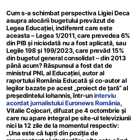
Cum s-a schimbat perspectiva Ligiei Deca
asupra alocării bugetului prevăzut de
Legea Educației, indiferent care este
aceasta – Legea 1/2011, care prevedea 6%
din PIB și niciodată nu a fost aplicată, sau
Legile 198 și 199/2023, care prevăd 15%
din bugetul general consolidat – din 2013
până acum? Răspunsul a fost dat de
ministrul PNL al Educației, autor al
raportului România Educată și co-autor al
legilor bazate pe acest „proiect de țară“ al
președintelui Iohannis, într-un
interviu
acordat jurnalistului Euronews România
,
Vitalie Cojocari, difuzat pe 4 octombrie și
care nu apare integral pe site-ul televiziunii
nici la 12 zile de la momentul respectiv:
„Una este că lupți din poziția de