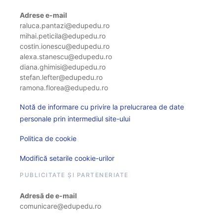
Adrese e-mail
raluca.pantazi@edupedu.ro
mihai.peticila@edupedu.ro
costin.ionescu@edupedu.ro
alexa.stanescu@edupedu.ro
diana.ghimisi@edupedu.ro
stefan.lefter@edupedu.ro
ramona.florea@edupedu.ro
Notă de informare cu privire la prelucrarea de date
personale prin intermediul site-ului
Politica de cookie
Modifică setarile cookie-urilor
PUBLICITATE ȘI PARTENERIATE
Adresă de e-mail
comunicare@edupedu.ro