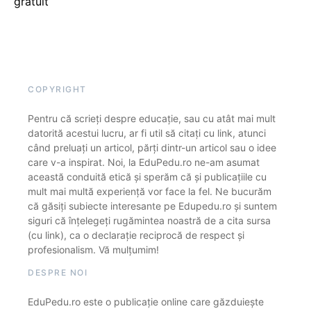
gratuit
COPYRIGHT
Pentru că scrieți despre educație, sau cu atât mai mult
datorită acestui lucru, ar fi util să citați cu link, atunci
când preluați un articol, părți dintr-un articol sau o idee
care v-a inspirat. Noi, la EduPedu.ro ne-am asumat
această conduită etică și sperăm că și publicațiile cu
mult mai multă experiență vor face la fel. Ne bucurăm
că găsiți subiecte interesante pe Edupedu.ro și suntem
siguri că înțelegeți rugămintea noastră de a cita sursa
(cu link), ca o declarație reciprocă de respect și
profesionalism. Vă mulțumim!
DESPRE NOI
EduPedu.ro este o publicație online care găzduiește