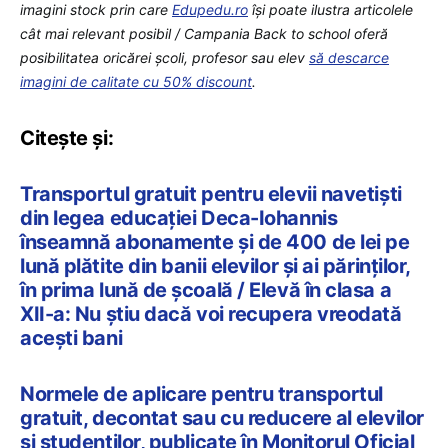
imagini stock prin care
Edupedu.ro
îşi poate ilustra articolele
cât mai relevant posibil / Campania Back to school oferă
posibilitatea oricărei școli, profesor sau elev
să descarce
imagini de calitate cu 50% discount
.
Citește și:
Transportul gratuit pentru elevii navetiști
din legea educației Deca-Iohannis
înseamnă abonamente și de 400 de lei pe
lună plătite din banii elevilor și ai părinților,
în prima lună de școală / Elevă în clasa a
XII-a: Nu știu dacă voi recupera vreodată
acești bani
Normele de aplicare pentru transportul
gratuit, decontat sau cu reducere al elevilor
și studenților, publicate în Monitorul Oficial