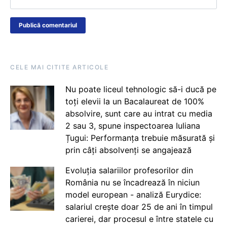
CELE MAI CITITE ARTICOLE
Nu poate liceul tehnologic să-i ducă pe
toți elevii la un Bacalaureat de 100%
absolvire, sunt care au intrat cu media
2 sau 3, spune inspectoarea Iuliana
Țugui: Performanța trebuie măsurată și
prin câți absolvenți se angajează
Evoluția salariilor profesorilor din
România nu se încadrează în niciun
model european - analiză Eurydice:
salariul crește doar 25 de ani în timpul
carierei, dar procesul e între statele cu