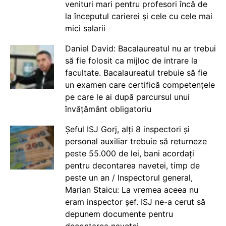
venituri mari pentru profesori încă de
la începutul carierei și cele cu cele mai
mici salarii
Daniel David: Bacalaureatul nu ar trebui
să fie folosit ca mijloc de intrare la
facultate. Bacalaureatul trebuie să fie
un examen care certifică competențele
pe care le ai după parcursul unui
învățământ obligatoriu
Șeful ISJ Gorj, alți 8 inspectori și
personal auxiliar trebuie să returneze
peste 55.000 de lei, bani acordați
pentru decontarea navetei, timp de
peste un an / Inspectorul general,
Marian Staicu: La vremea aceea nu
eram inspector șef. ISJ ne-a cerut să
depunem documente pentru
decontarea navetei