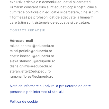
exclusiv articole din domeniul educației și cercetării.
Urmărim constant cum sunt educați copiii noștri, cine și
cum face politicile din educație și cercetare, cine și cum
îi formează pe profesori, cât de adecvate la lumea în
care trăim sunt sistemele de educație și cercetare.
CONTACT REDACȚIE
Adrese e-mail
raluca.pantazi@edupedu.ro
mihai.peticila@edupedu.ro
costin.ionescu@edupedu.ro
alexa.stanescu@edupedu.ro
diana.ghimisi@edupedu.ro
stefan.lefter@edupedu.ro
ramona.florea@edupedu.ro
Notă de informare cu privire la prelucrarea de date
personale prin intermediul site-ului
Politica de cookie