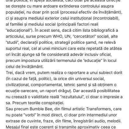
se dorește cu mare ardoare extinderea controlului asupra
populației, nu doar prin școli (procesul efectiv de învățământ),
ci și asupra mediului exterior celui instituțional (incontrolabil),
al familiei și mediului social (principalii factori reali
”educaționali”). În acest sens, dacă citim lista bibliografică a
articolului, surse precum WHO, UN, ”cercetători” sociali, alte
”studii”, declarații politice, strategii politice șamd, ne relevă
suportul real, cel al unei minciuni care este repetată de atâtea
ori încât ajunge să fie considerată adevăr inclusiv oficial,
precum impostura utilizării termenului de ”educație” în locul
celui de învățământ.
Trei, dacă vrem, putem realiza o raportare a unui subiect dorit
(în cazul de față, politic), la orice din universul social,
civilizațional, comportamental, tehnic șamd și să obținem o
ecuație oarecare, un raport drăguț. Dar această posibilitatea
nu creează o validitate reală ”rezultatului”, ci doar o impresie a
sa. Precum teoriile conspirației.
Sau precum Bumble Bee, din filmul artistic Transformers, care
nu poate ”vorbi” în mod direct, ci doar prin intermediul unor
extrase de cuvinte, fraze, din filme, înregistrări audio, melodii.
Mesajul final este coerent și transmite aproximativ ceea ce