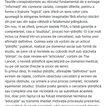
Teoriile conspiraționiste au obiceiul fundamental de a extrage
”informații” din contexte variate, complet diferite, pentru a
forma o înșiruire ”logică” care oferă un sens celor care
spumegă la atingerea limitelor imaginației fără efortul ridicării
din pat sau din supa călduță a fatalismului plângăcios.
Din nou, ni se oferă, precum testele PISA, o falsă garanție a
competenței, cea a ”studiului”, proces non-științific (!) (cel mult
inclus ca Anexă într-un proces de cercetare), sub forma unor
afirmații definitive. Culmea este că vorbim de un articol
”științific” publicat, realizat pe domeniul social sub formă de
studiu, se pare că și revistele au coborât mult sub ștacheta
”științei”, nu doar review-erii ”articolului”, vorbim de The
Lancet, o revistă științifică specializată pe domeniul medical,
nu pe cel social (frecție la picior de lemn).
În primul rând, în mediul științific, afirmațiile ”definitive” sunt
extrem de nișate, conform obiectului cercetării și extrem de
riguros obținute, ca urmare a unui proces complet, niciodată
eșantionat (studiu). Studiul poate genera o cercetare științifică
sau completa una dar niciodată nu se substituie acesteia.
Doi, doar prin faptul că au folosit intenționat termenul de
”educație” au transmis imediat motivația procesului prezentat,
una politică, în speță socialistă, căci doar pe această direcție