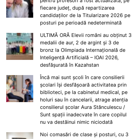
pentru profesori a fost actualizată, pe
fiecare județ, după repartizarea
candidaților de la Titularizare 2026 pe
posturi pe perioadă nedeterminată
ULTIMĂ ORĂ Elevii români au obținut 3
medalii de aur, 2 de argint și 3 de
bronz la Olimpiada Internațională de
Inteligență Artificială – IOAI 2026,
desfășurată în Kazahstan
Încă mai sunt școli în care consilierii
școlari își desfășoară activitatea prin
biblioteci, pe la cabinetul medical, pe
holuri sau în cancelarii, atrage atenția
consilierul școlar Aura Stănculescu /
Sunt spații inadecvate în care copilul
nu va destăinui nimic niciodată
Noi comasări de clase și posturi, cu 3