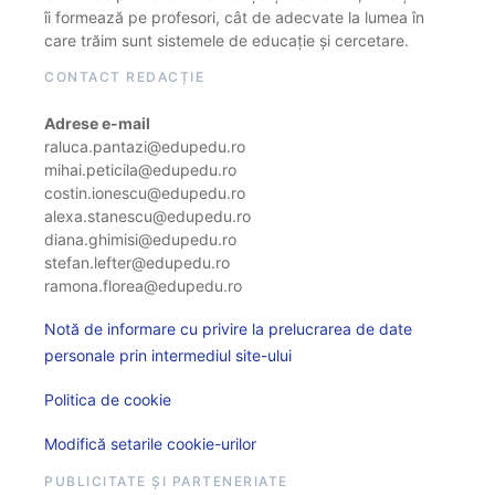
îi formează pe profesori, cât de adecvate la lumea în
care trăim sunt sistemele de educație și cercetare.
CONTACT REDACȚIE
Adrese e-mail
raluca.pantazi@edupedu.ro
mihai.peticila@edupedu.ro
costin.ionescu@edupedu.ro
alexa.stanescu@edupedu.ro
diana.ghimisi@edupedu.ro
stefan.lefter@edupedu.ro
ramona.florea@edupedu.ro
Notă de informare cu privire la prelucrarea de date
personale prin intermediul site-ului
Politica de cookie
Modifică setarile cookie-urilor
PUBLICITATE ȘI PARTENERIATE