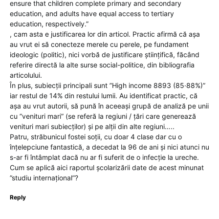
ensure that children complete primary and secondary
education, and adults have equal access to tertiary
education, respectively.”
, cam asta e justificarea lor din articol. Practic afirmă că așa
au vrut ei să conecteze merele cu perele, pe fundament
ideologic (politic), nici vorbă de justificare științifică, făcând
referire directă la alte surse social-politice, din bibliografia
articolului.
În plus, subiecții principali sunt ”High income 8893 (85·88%)”
iar restul de 14% din restului lumii. Au identificat practic, că
așa au vrut autorii, să pună în aceeași grupă de analiză pe unii
cu ”venituri mari” (se referă la regiuni / țări care generează
venituri mari subiecților) și pe alții din alte regiuni…..
Patru, străbunicul fostei soții, cu doar 4 clase dar cu o
înțelepciune fantastică, a decedat la 96 de ani și nici atunci nu
s-ar fi întâmplat dacă nu ar fi suferit de o infecție la ureche.
Cum se aplică aici raportul școlarizării date de acest minunat
”studiu internațional”?
Reply