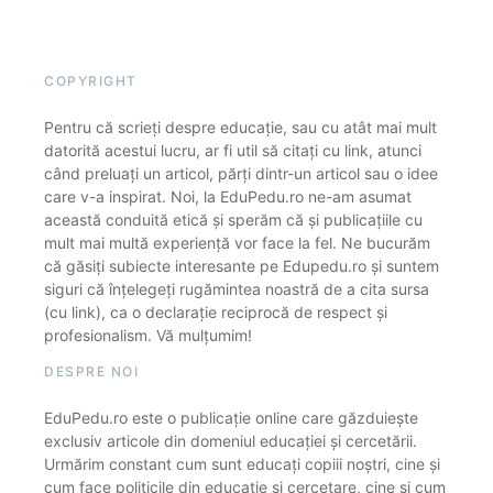
COPYRIGHT
Pentru că scrieți despre educație, sau cu atât mai mult
datorită acestui lucru, ar fi util să citați cu link, atunci
când preluați un articol, părți dintr-un articol sau o idee
care v-a inspirat. Noi, la EduPedu.ro ne-am asumat
această conduită etică și sperăm că și publicațiile cu
mult mai multă experiență vor face la fel. Ne bucurăm
că găsiți subiecte interesante pe Edupedu.ro și suntem
siguri că înțelegeți rugămintea noastră de a cita sursa
(cu link), ca o declarație reciprocă de respect și
profesionalism. Vă mulțumim!
DESPRE NOI
EduPedu.ro este o publicație online care găzduiește
exclusiv articole din domeniul educației și cercetării.
Urmărim constant cum sunt educați copiii noștri, cine și
cum face politicile din educație și cercetare, cine și cum