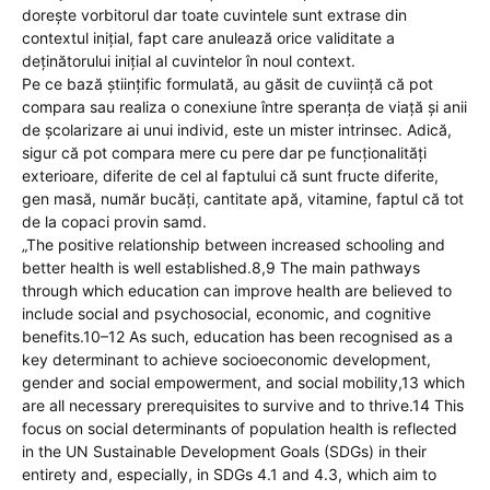
dorește vorbitorul dar toate cuvintele sunt extrase din
contextul inițial, fapt care anulează orice validitate a
deținătorului inițial al cuvintelor în noul context.
Pe ce bază științific formulată, au găsit de cuviință că pot
compara sau realiza o conexiune între speranța de viață și anii
de școlarizare ai unui individ, este un mister intrinsec. Adică,
sigur că pot compara mere cu pere dar pe funcționalități
exterioare, diferite de cel al faptului că sunt fructe diferite,
gen masă, număr bucăți, cantitate apă, vitamine, faptul că tot
de la copaci provin samd.
„The positive relationship between increased schooling and
better health is well established.8,9 The main pathways
through which education can improve health are believed to
include social and psychosocial, economic, and cognitive
benefits.10–12 As such, education has been recognised as a
key determinant to achieve socioeconomic development,
gender and social empowerment, and social mobility,13 which
are all necessary prerequisites to survive and to thrive.14 This
focus on social determinants of population health is reflected
in the UN Sustainable Development Goals (SDGs) in their
entirety and, especially, in SDGs 4.1 and 4.3, which aim to