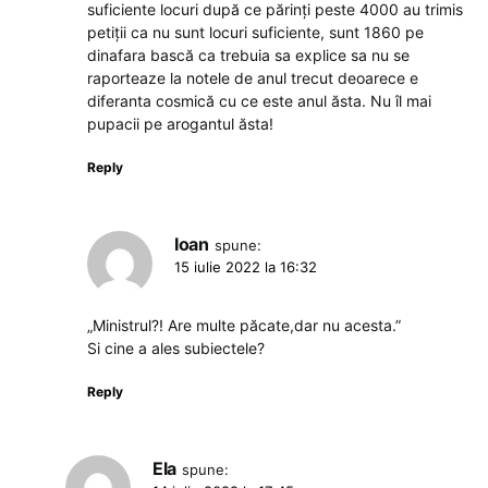
suficiente locuri după ce părinți peste 4000 au trimis
petiții ca nu sunt locuri suficiente, sunt 1860 pe
dinafara bască ca trebuia sa explice sa nu se
raporteaze la notele de anul trecut deoarece e
diferanta cosmică cu ce este anul ăsta. Nu îl mai
pupacii pe arogantul ăsta!
Reply
Ioan
spune:
15 iulie 2022 la 16:32
„Ministrul?! Are multe păcate,dar nu acesta.”
Si cine a ales subiectele?
Reply
Ela
spune: