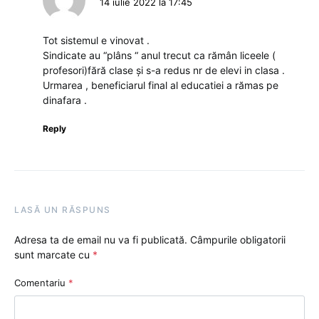
14 iulie 2022 la 17:45
Tot sistemul e vinovat .
Sindicate au “plâns “ anul trecut ca rămân liceele (
profesori)fără clase și s-a redus nr de elevi in clasa .
Urmarea , beneficiarul final al educatiei a rămas pe
dinafara .
Reply
LASĂ UN RĂSPUNS
Adresa ta de email nu va fi publicată.
Câmpurile obligatorii
sunt marcate cu
*
Comentariu
*