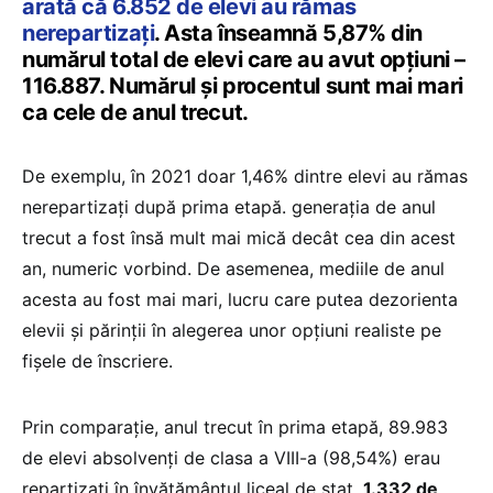
arată că 6.852 de elevi au rămas
nerepartizați
. Asta înseamnă 5,87% din
numărul total de elevi care au avut opțiuni –
116.887. Numărul și procentul sunt mai mari
ca cele de anul trecut.
De exemplu, în 2021 doar 1,46% dintre elevi au rămas
nerepartizați după prima etapă. generația de anul
trecut a fost însă mult mai mică decât cea din acest
an, numeric vorbind. De asemenea, mediile de anul
acesta au fost mai mari, lucru care putea dezorienta
elevii și părinții în alegerea unor opțiuni realiste pe
fișele de înscriere.
Prin comparație, anul trecut în prima etapă, 89.983
de elevi absolvenți de clasa a VIII-a (98,54%) erau
repartizați în învățământul liceal de stat.
1.332 de