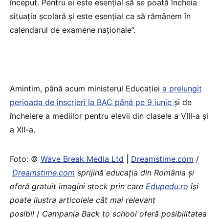
început. Pentru ei este esențial să se poată încheia
situația școlară și este esențial ca să rămânem în
calendarul de examene naționale”.
Amintim, până acum ministerul Educației
a prelungit
perioada de înscrieri la BAC până pe 9 iunie
și de
încheiere a mediilor pentru elevii din clasele a VIII-a și
a XII-a.
Foto: ©
Wave Break Media Ltd
|
Dreamstime.com
/
Dreamstime.com
sprijină educaţia din România şi
oferă gratuit imagini stock prin care
Edupedu.ro
îşi
poate ilustra articolele cât mai relevant
posibil
/
Campania Back to school oferă posibilitatea