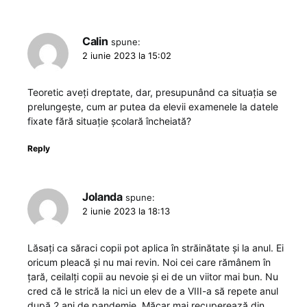
Calin
spune:
2 iunie 2023 la 15:02
Teoretic aveți dreptate, dar, presupunând ca situația se
prelungește, cum ar putea da elevii examenele la datele
fixate fără situație școlară încheiată?
Reply
Jolanda
spune:
2 iunie 2023 la 18:13
Lăsați ca săraci copii pot aplica în străinătate și la anul. Ei
oricum pleacă și nu mai revin. Noi cei care rămânem în
țară, ceilalți copii au nevoie și ei de un viitor mai bun. Nu
cred că le strică la nici un elev de a VIII-a să repete anul
după 2 ani de pandemie. Măcar mai recuperează din