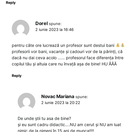
Reply
Dorel
spune:
2 iunie 2023 la 16:46
pentru câte ore lucrează un profesor sunt destui bani
profesorii vor bani, vacanțe și cadouri vor de la părinți, că
dacă nu dai ceva acolo …… profesorul face diferența între
copilul tău și altuia care nu învață așa de bine! HU ĂĂĂ
Reply
Novac Mariana
spune:
2 iunie 2023 la 20:22
De unde știi tu asa de bine?
și eu sunt cadru didactic….NU am cerut și NU am luat
nimic de la nimeni în 15 ani de munca!!!!