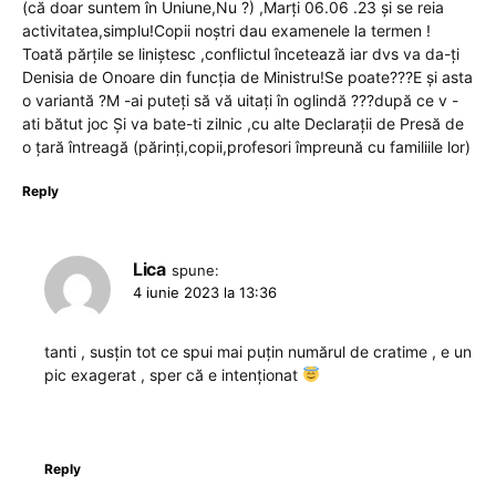
(că doar suntem în Uniune,Nu ?) ,Marți 06.06 .23 și se reia
activitatea,simplu!Copii noștri dau examenele la termen !
Toată părțile se liniștesc ,conflictul încetează iar dvs va da-ți
Denisia de Onoare din funcția de Ministru!Se poate???E și asta
o variantă ?M -ai puteți să vă uitați în oglindă ???după ce v -
ati bătut joc Și va bate-ti zilnic ,cu alte Declarații de Presă de
o țară întreagă (părinți,copii,profesori împreună cu familiile lor)
Reply
Lica
spune:
4 iunie 2023 la 13:36
tanti , susțin tot ce spui mai puțin numărul de cratime , e un
pic exagerat , sper că e intenționat
Reply