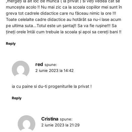
,mergeți la alt loc de munca ( la privat ) si veți vedea cât se
muncește acolo !! Nu mai zic ca la scoala copiilor mei sunt în
greva tot cadrele didactice care nu făceau nimic la ore !!!
Toate celelalte cadre didactice au hotărât sa nu-i lase acum
pe ultima suta…Totul este un șantaj!! Sa va fie rușine!!! Sa
țineți orele întâi cum trebuie la scoala și apoi sa cereți bani !!
Reply
red
spune:
2 iunie 2023 la 14:42
ia cu paine si du-ti progeniturile la privat !
Reply
Cristina
spune:
2 iunie 2023 la 21:29