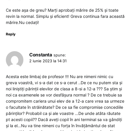
Ce este așa de greu? Marți aprobați mărire de 25% și toate
revin la normal. Simplu și eficient! Greva continua fara această
mărire.Nu cedați!
Reply
Constanta
spune:
2 iunie 2023 la 14:31
Acesta este limbaj de profesor !!! Nu are nimeni nimic cu
greva voastră, vi s-a dat ce s-a cerut ..De ce nu putem sta și
noi liniștiți părinții elevilor de clasa a 8-si a 12-a ??? Sa știm și
noi ca examenele se vor desfășura normal ? De ce trebuie sa
compromitem cariera unui elev de a 12-a care vrea sa urmeze
o facultate în străinătate? De ce sa fie compromise concediile
părinților? Probabil ca și ale voastre …De unde atâta răutate
pt acesti copii?? Dacă aveți copil în ani terminal sa va gândiți
și la el…Nu va tine nimeni cu forța în învățământul de stat