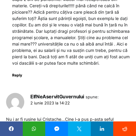
materie. Cereți-vă drepturile!!!!! până când ne calcă în
picioare?? Adică pentru câțiva care pleacă din țară să
suferim toți? Ăștia sunt părinții egoiști, bun exemplu le dați
copiilor. Eu am doi și le vreau o viață mai bună în țară nu în
străinătate. Dar luptați dragi profesori și pentru schimbarea
programei școlare, a manualelor. Știți cine au problema cel
mai mare??? universitățile ca nu o să aibă anul întâi . Aici e
problema, ei au salarii și nu va susțin cum trebe, pentru că
pierd la bani. Dacă toți am fi atât de uniți cum ați fost acum
voi dascălii s-ar putea face multe schimbări.
Reply
ElfNeAservitGuvernului
spune:
2 iunie 2023 la 14:22
Nu i ar fi rusine lui Cristache…Cine l-a pus p-asta seful
parintilor? Asa deci…Ati vazut ce transmite in numele
parintilor? Ca am primit ce am cerut la revendicari si ca acum