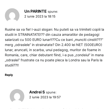
Un PARINTE
spune:
2 iunie 2023 la 18:15
Rusine sa va fie! I-auzi slogan: Nu puteti sa va trimiteti copiii la
studii in STRAlNATATE!?? din cauza amaratilor de pedagogi
salarizati cu 500 EURO lunar!!??Cu ce bani „munciti cinstit???”
merg „odraslele” in strainatate? Din 2.400 lei NET (500EURO)
lunar, aruncati, in scarba, unui pedagog, muritor de foame in
Romania, care, chiar debutant fiind, i-a pus „condeiul” in mana
„odraslei” frustrate ca nu poate pleca la Londra sau la Paris la
studii??!!
Reply
Andrei S
spune:
2 iunie 2023 la 19:57