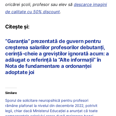
oricărei școli, profesor sau elev să
descarce imagini
de calitate cu 50% discount
.
Citește și:
“Garanția” prezentată de guvern pentru
creșterea salariilor profesorilor debutanți,
cerință-cheie a greviștilor ignorată acum: a
adăugat o referință la “Alte informații” în
Nota de fundamentare a ordonanței
adoptate joi
Similare
Sporul de solicitare neuropsihică pentru profesori
rămâne plafonat la nivelul din decembrie 2022, potrivit
legii, chiar dacă Ministerul Educației a anunțat că toate
componentele salariului cresc după majorarea bazei