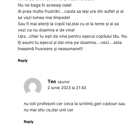
Nu ne baga în aceeași oala!
Ai prea multe frustrări….cauta sa lași ura din suflet și ai
sa vezi lumea mai limpede!
Sau fi mai atenți la copiii tai,stai cu ei la teme și ai sa
vezi ca nu doamna e de vina!
Ups…chiar tu ești de vina pentru eșecul copilului tău. Nu
îți asumi tu eșecul și dai vina pe doamna….vezi….asta
înseamă frusreare și neasumare!!!
Reply
Teo
spune:
2 iunie 2023 la 21:43
nu toti profesorii cer ceva la schimb,gen cadouri sau
nu mai stiu ce,dar unii cer
Reply