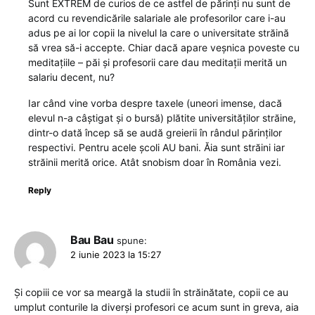
Sunt EXTREM de curios de ce astfel de părinți nu sunt de
acord cu revendicările salariale ale profesorilor care i-au
adus pe ai lor copii la nivelul la care o universitate străină
să vrea să-i accepte. Chiar dacă apare veșnica poveste cu
meditațiile – păi și profesorii care dau meditații merită un
salariu decent, nu?
Iar când vine vorba despre taxele (uneori imense, dacă
elevul n-a câștigat și o bursă) plătite universităților străine,
dintr-o dată încep să se audă greierii în rândul părinților
respectivi. Pentru acele școli AU bani. Ăia sunt străini iar
străinii merită orice. Atât snobism doar în România vezi.
Reply
Bau Bau
spune:
2 iunie 2023 la 15:27
Și copiii ce vor sa meargă la studii în străinătate, copii ce au
umplut conturile la diverși profesori ce acum sunt in greva, aia