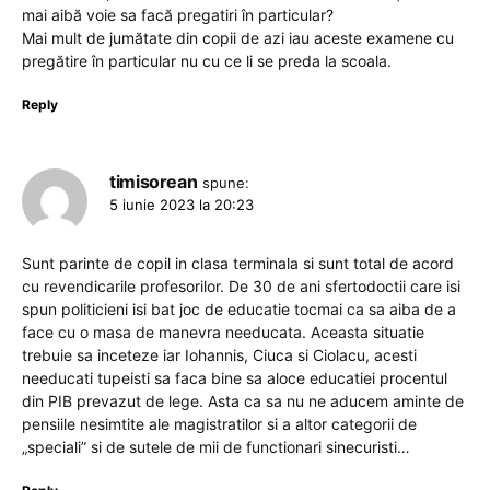
mai aibă voie sa facă pregatiri în particular?
Mai mult de jumătate din copii de azi iau aceste examene cu
pregătire în particular nu cu ce li se preda la scoala.
Reply
timisorean
spune:
5 iunie 2023 la 20:23
Sunt parinte de copil in clasa terminala si sunt total de acord
cu revendicarile profesorilor. De 30 de ani sfertodoctii care isi
spun politicieni isi bat joc de educatie tocmai ca sa aiba de a
face cu o masa de manevra needucata. Aceasta situatie
trebuie sa inceteze iar Iohannis, Ciuca si Ciolacu, acesti
needucati tupeisti sa faca bine sa aloce educatiei procentul
din PIB prevazut de lege. Asta ca sa nu ne aducem aminte de
pensiile nesimtite ale magistratilor si a altor categorii de
„speciali” si de sutele de mii de functionari sinecuristi…