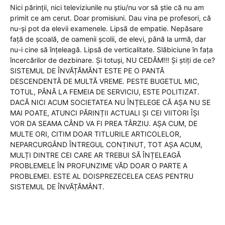
Nici părinții, nici televiziunile nu știu/nu vor să știe că nu am
primit ce am cerut. Doar promisiuni. Dau vina pe profesori, că
nu-și pot da elevii examenele. Lipsă de empatie. Nepăsare
față de școală, de oamenii școlii, de elevi, până la urmă, dar
nu-i cine să înțeleagă. Lipsă de verticalitate. Slăbiciune în fața
încercărilor de dezbinare. Și totuși, NU CEDĂM!!! Și știți de ce?
SISTEMUL DE ÎNVĂȚĂMÂNT ESTE PE O PANTĂ
DESCENDENTĂ DE MULTĂ VREME. PESTE BUGETUL MIC,
TOTUL, PÂNĂ LA FEMEIA DE SERVICIU, ESTE POLITIZAT.
DACĂ NICI ACUM SOCIETATEA NU ÎNȚELEGE CĂ AȘA NU SE
MAI POATE, ATUNCI PĂRINȚII ACTUALI ȘI CEI VIITORI ÎȘI
VOR DA SEAMA CÂND VA FI PREA TÂRZIU. AȘA CUM, DE
MULTE ORI, CITIM DOAR TITLURILE ARTICOLELOR,
NEPARCURGÂND ÎNTREGUL CONȚINUT, TOT AȘA ACUM,
MULȚI DINTRE CEI CARE AR TREBUI SĂ ÎNȚELEAGĂ
PROBLEMELE ÎN PROFUNZIME VĂD DOAR O PARTE A
PROBLEMEI. ESTE AL DOISPREZECELEA CEAS PENTRU
SISTEMUL DE ÎNVĂȚĂMÂNT.