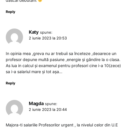
dascăl debutant
Reply
Katy
spune:
2 iunie 2023 la 20:53
In opinia mea ,greva nu ar trebuii sa înceteze ,deoarece un
profesor depune multă pasiune ,energie și gândire la o clasa.
As lua in calcul și examenul pentru profesori cine i-a 10(zece)
sa i-a salariul mare și tot așa…
Reply
Magda
spune:
2 iunie 2023 la 20:44
Majora-ti salariile Profesorilor urgent , la nivelul celor din U.E