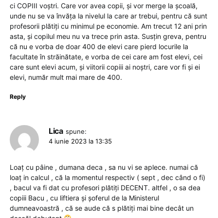
ci COPIII voștri. Care vor avea copii, și vor merge la școală,
unde nu se va învăța la nivelul la care ar trebui, pentru că sunt
profesorii plătiți cu minimul pe economie. Am trecut 12 ani prin
asta, și copilul meu nu va trece prin asta. Susțin greva, pentru
că nu e vorba de doar 400 de elevi care pierd locurile la
facultate în străinătate, e vorba de cei care am fost elevi, cei
care sunt elevi acum, și viitorii copiii ai noștri, care vor fi și ei
elevi, număr mult mai mare de 400.
Reply
Lica
spune:
4 iunie 2023 la 13:35
Loaț cu pâine , dumana deca , sa nu vi se aplece. numai că
loaț in calcul , că la momentul respectiv ( sept , dec când o fi)
, bacul va fi dat cu profesori plătiți DECENT. altfel , o sa dea
copiii Bacu , cu liftiera și șoferul de la Ministerul
dumneavoastră , că se aude că s plătiți mai bine decât un