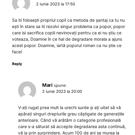
2 iunie 2023 la 17:50
Sa iti folosești propriul copil ca metoda de șantaj ca tu nu
ești în stare sa iti rezolvi singur problema ca popor, popor
care isi sacrifica copiii nevinovați pentru ca ei nu știu ce
voteaza, Doamne în ce hal de degradare morala a ajuns
acest popor. Doamne, iartă poporul roman ca nu știe ce
face!
Reply
Mari
spune:
2 iunie 2023 la 20:00
V-ați rugat prea mult la urechi surde și ați uitat să vă
apărați singuri drepturile greu câștigate de generațiile
anterioare. Când vă arătăm o categorie profesională
care s-a săturat să accepte degradarea asta continuă,
vă ia prin surprindere. Acum 100 de ani se murea la