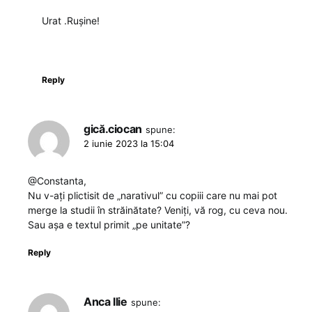
Urat .Rușine!
Reply
gică.ciocan
spune:
2 iunie 2023 la 15:04
@Constanta,
Nu v-ați plictisit de „narativul” cu copiii care nu mai pot
merge la studii în străinătate? Veniți, vă rog, cu ceva nou.
Sau așa e textul primit „pe unitate”?
Reply
Anca Ilie
spune: