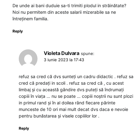
De unde ai bani duduie sa-ti trimiti plodul in străinătate?
Noi nu permitem din aceste salarii mizerabile sa ne
întreținem familia.
Reply
Violeta Dulvara
spune:
3 iunie 2023 la 17:43
refuz sa cred că dvs sunteți un cadru didactic . refuz sa
cred că predați in scoli . refuz sa cred că , cu acest
limbaj și cu această gândire dvs puteți să îndrumați
copiii în viața … nu se poate … copiii noștrii nu sunt plozi
in primul rand și în al doilea rând fiecare părinte
munceste de 10 ori mai mult decat dvs daca e nevoie
pentru bunăstarea și visele copiiilor lor .
Reply