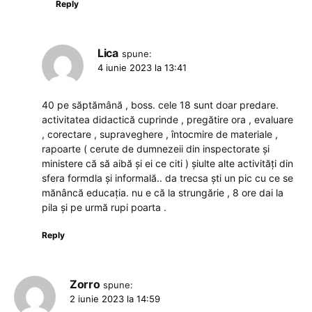
Reply
Lica
spune:
4 iunie 2023 la 13:41
40 pe săptămână , boss. cele 18 sunt doar predare.
activitatea didactică cuprinde , pregătire ora , evaluare
, corectare , supraveghere , întocmire de materiale ,
rapoarte ( cerute de dumnezeii din inspectorate și
ministere că să aibă și ei ce citi ) șiulte alte activități din
sfera formdla și informală.. da trecsa ști un pic cu ce se
mănâncă educația. nu e că la strungărie , 8 ore dai la
pila și pe urmă rupi poarta .
Reply
Zorro
spune:
2 iunie 2023 la 14:59