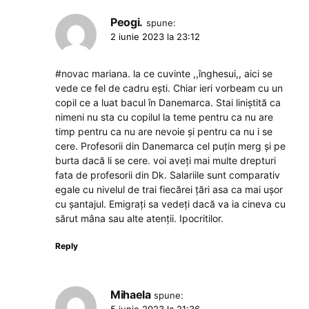
Peogi.
spune:
2 iunie 2023 la 23:12
#novac mariana. la ce cuvinte ,,înghesui,, aici se
vede ce fel de cadru ești. Chiar ieri vorbeam cu un
copil ce a luat bacul în Danemarca. Stai liniștită ca
nimeni nu sta cu copilul la teme pentru ca nu are
timp pentru ca nu are nevoie și pentru ca nu i se
cere. Profesorii din Danemarca cel puțin merg și pe
burta dacă li se cere. voi aveți mai multe drepturi
fata de profesorii din Dk. Salariile sunt comparativ
egale cu nivelul de trai fiecărei țări asa ca mai ușor
cu șantajul. Emigrați sa vedeți dacă va ia cineva cu
sărut mâna sau alte atenții. Ipocritilor.
Reply
Mihaela
spune:
5 iunie 2023 la 21:36