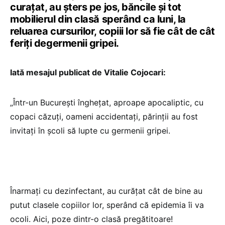
curaţat, au şters pe jos, băncile şi tot
mobilierul din clasă sperând ca luni, la
reluarea cursurilor, copiii lor să fie cât de cât
feriţi degermenii gripei.
Iată mesajul publicat de Vitalie Cojocari:
„Într-un București înghețat, aproape apocaliptic, cu
copaci căzuți, oameni accidentați, părinții au fost
invitați în școli să lupte cu germenii gripei.
Înarmați cu dezinfectant, au curățat cât de bine au
putut clasele copiilor lor, sperând că epidemia îi va
ocoli. Aici, poze dintr-o clasă pregătitoare!