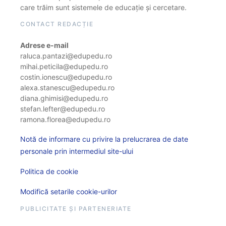
care trăim sunt sistemele de educație și cercetare.
CONTACT REDACȚIE
Adrese e-mail
raluca.pantazi@edupedu.ro
mihai.peticila@edupedu.ro
costin.ionescu@edupedu.ro
alexa.stanescu@edupedu.ro
diana.ghimisi@edupedu.ro
stefan.lefter@edupedu.ro
ramona.florea@edupedu.ro
Notă de informare cu privire la prelucrarea de date
personale prin intermediul site-ului
Politica de cookie
Modifică setarile cookie-urilor
PUBLICITATE ȘI PARTENERIATE