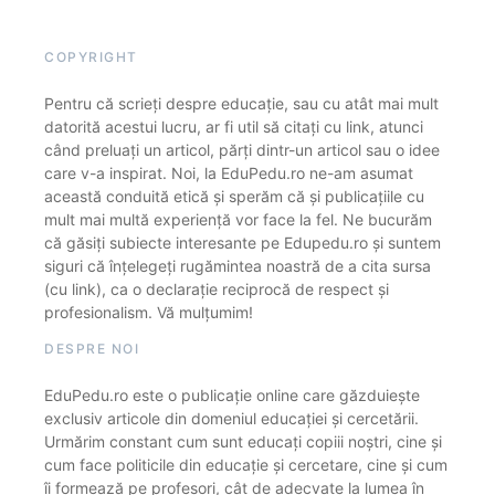
COPYRIGHT
Pentru că scrieți despre educație, sau cu atât mai mult
datorită acestui lucru, ar fi util să citați cu link, atunci
când preluați un articol, părți dintr-un articol sau o idee
care v-a inspirat. Noi, la EduPedu.ro ne-am asumat
această conduită etică și sperăm că și publicațiile cu
mult mai multă experiență vor face la fel. Ne bucurăm
că găsiți subiecte interesante pe Edupedu.ro și suntem
siguri că înțelegeți rugămintea noastră de a cita sursa
(cu link), ca o declarație reciprocă de respect și
profesionalism. Vă mulțumim!
DESPRE NOI
EduPedu.ro este o publicație online care găzduiește
exclusiv articole din domeniul educației și cercetării.
Urmărim constant cum sunt educați copiii noștri, cine și
cum face politicile din educație și cercetare, cine și cum
îi formează pe profesori, cât de adecvate la lumea în