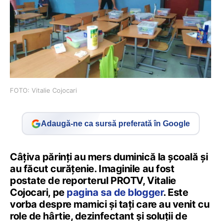
FOTO: Vitalie Cojocari
Adaugă-ne ca sursă preferată în Google
Câţiva părinţi au mers duminică la şcoală şi
au făcut curăţenie. Imaginile au fost
postate de reporterul PROTV, Vitalie
Cojocari, pe
pagina sa de blogger
. Este
vorba despre mamici şi taţi care au venit cu
role de hârtie, dezinfectant şi soluţii de