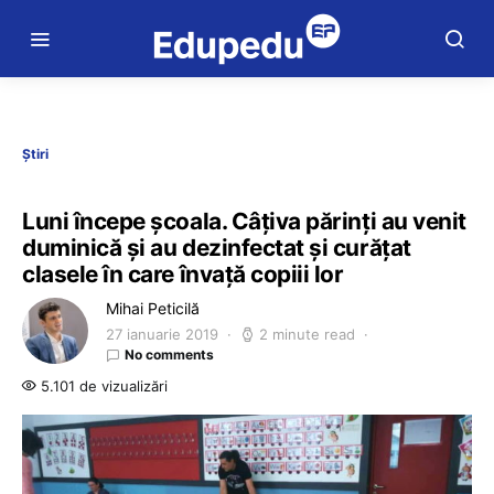
Știri
Luni începe şcoala. Câţiva părinţi au venit
duminică şi au dezinfectat şi curăţat
clasele în care învaţă copiii lor
Mihai Peticilă
27 ianuarie 2019
2 minute read
No comments
5.101 de vizualizări