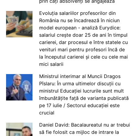
prin câți absolvenți se angajează
Evoluția salariilor profesorilor din
România nu se încadrează în niciun
model european - analiză Eurydice:
salariul crește doar 25 de ani în timpul
carierei, dar procesul e între statele cu
venituri mari pentru profesori încă de
la începutul carierei și cele cu cele mai
mici salarii
Ministrul interimar al Muncii Dragos
Pîslaru: În urma ultimelor discuții cu
ministrul Educației lucrurile sunt mult
îmbunătățite față de varianta publicată
pe 17 iulie / Sectorul educației este
crucial
Daniel David: Bacalaureatul nu ar trebui
să fie folosit ca mijloc de intrare la