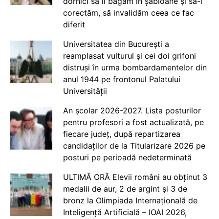
dornici să îi băgăm în șabloane și să-i
corectăm, să invalidăm ceea ce fac
diferit
Universitatea din București a
reamplasat vulturul și cei doi grifoni
distruși în urma bombardamentelor din
anul 1944 pe frontonul Palatului
Universității
An școlar 2026-2027. Lista posturilor
pentru profesori a fost actualizată, pe
fiecare județ, după repartizarea
candidaților de la Titularizare 2026 pe
posturi pe perioadă nedeterminată
ULTIMĂ ORĂ Elevii români au obținut 3
medalii de aur, 2 de argint și 3 de
bronz la Olimpiada Internațională de
Inteligență Artificială – IOAI 2026,