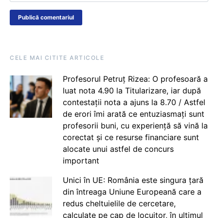
CELE MAI CITITE ARTICOLE
Profesorul Petruț Rizea: O profesoară a
luat nota 4.90 la Titularizare, iar după
contestații nota a ajuns la 8.70 / Astfel
de erori îmi arată ce entuziasmați sunt
profesorii buni, cu experiență să vină la
corectat și ce resurse financiare sunt
alocate unui astfel de concurs
important
Unici în UE: România este singura țară
din întreaga Uniune Europeană care a
redus cheltuielile de cercetare,
calculate pe cap de locuitor, în ultimul