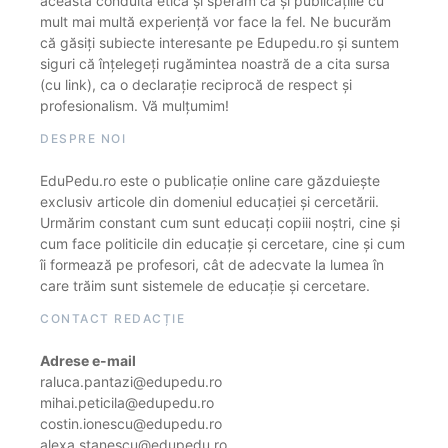
această conduită etică și sperăm că și publicațiile cu
mult mai multă experiență vor face la fel. Ne bucurăm
că găsiți subiecte interesante pe Edupedu.ro și suntem
siguri că înțelegeți rugămintea noastră de a cita sursa
(cu link), ca o declarație reciprocă de respect și
profesionalism. Vă mulțumim!
DESPRE NOI
EduPedu.ro este o publicație online care găzduiește
exclusiv articole din domeniul educației și cercetării.
Urmărim constant cum sunt educați copiii noștri, cine și
cum face politicile din educație și cercetare, cine și cum
îi formează pe profesori, cât de adecvate la lumea în
care trăim sunt sistemele de educație și cercetare.
CONTACT REDACȚIE
Adrese e-mail
raluca.pantazi@edupedu.ro
mihai.peticila@edupedu.ro
costin.ionescu@edupedu.ro
alexa.stanescu@edupedu.ro