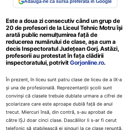
Adaugă-ne ca sursă preferată în Google
Este a doua zi consecutiv când un grup de
20 de profesori de la Liceul Tehnic Motru își
arată public nemulțumirea față de
reducerea numărului de clase, așa cum a
decis Inspectoratul Județean Gorj. Astăzi,
profesorii au protestat în fața clădirii
inspectoratului, potrivit
Gorjonline.ro
.
În prezent, în liceu sunt patru clase de liceu de a IX-a
și una de profesională. Reprezentanții școlii sunt
convinși că clasele trebuie dublate urmare a cifrei de
școlarizare care este aproape dublă față de anul
trecut. Miercuri însă, din contră, s-au aprobat de
către IȘJ doar cinci clase. Dascălilor li s-ar fi cerut
telefonic să stabilească ei singuri la ce clase renunță.