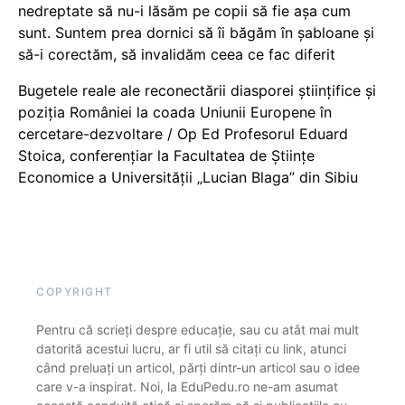
nedreptate să nu-i lăsăm pe copii să fie așa cum
sunt. Suntem prea dornici să îi băgăm în șabloane și
să-i corectăm, să invalidăm ceea ce fac diferit
Bugetele reale ale reconectării diasporei științifice și
poziția României la coada Uniunii Europene în
cercetare-dezvoltare / Op Ed Profesorul Eduard
Stoica, conferențiar la Facultatea de Științe
Economice a Universității „Lucian Blaga” din Sibiu
COPYRIGHT
Pentru că scrieți despre educație, sau cu atât mai mult
datorită acestui lucru, ar fi util să citați cu link, atunci
când preluați un articol, părți dintr-un articol sau o idee
care v-a inspirat. Noi, la EduPedu.ro ne-am asumat