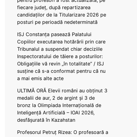
pentru profesori a fost actualizată, pe
fiecare județ, după repartizarea
candidaților de la Titularizare 2026 pe
posturi pe perioadă nedeterminată
ISJ Constanța pasează Palatului
Copiilor executarea hotărârii prin care
Tribunalul a suspendat chiar deciziile
Inspectoratului de tăiere a posturilor:
Obligațiile vă revin „în totalitate” / ISJ
susține că s-a conformat pentru că nu
a mai emis alte acte
ULTIMĂ ORĂ Elevii români au obținut 3
medalii de aur, 2 de argint și 3 de
bronz la Olimpiada Internațională de
Inteligență Artificială – IOAI 2026,
desfășurată în Kazahstan
Profesorul Petruț Rizea: O profesoară a