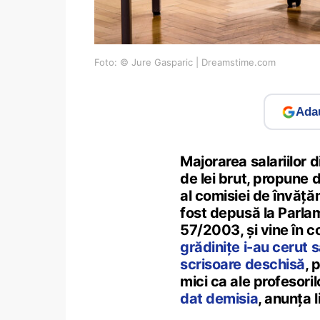
Foto: © Jure Gasparic | Dreamstime.com
Adau
Majorarea salariilor d
de lei brut, propune
al comisiei de învăț
fost depusă la Parl
57/2003, și vine în c
grădinițe i-au cerut s
scrisoare deschisă
, 
mici ca ale profesoril
dat demisia
, anunța l