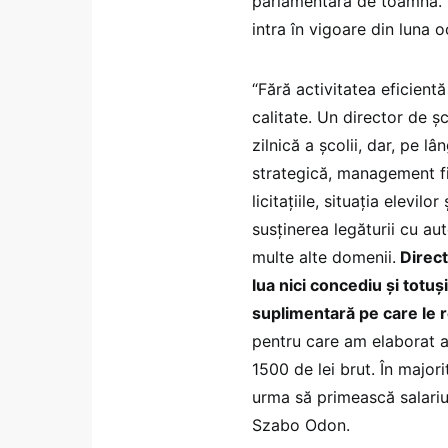
parlamentară de toamnă. D
intra în vigoare din luna
“Fără activitatea eficient
calitate. Un director de ș
zilnică a școlii, dar, pe l
strategică, management fi
licitațiile, situația elevilor
susținerea legăturii cu aut
multe alte domenii.
Direct
lua nici concediu și totuș
suplimentară pe care le
pentru care am elaborat a
1500 de lei brut. În majori
urma să primească salariul
Szabo Odon.