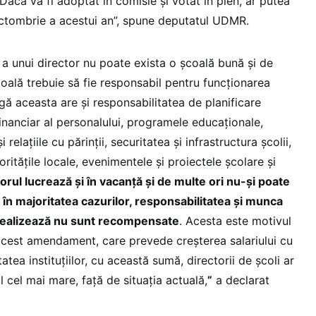
acă va fi adoptat în comisie și votat în plen, ar putea
 octombrie a acestui an”, spune deputatul UDMR.
ă a unui director nu poate exista o școală bună și de
coală trebuie să fie responsabil pentru funcționarea
ângă aceasta are și responsabilitatea de planificare
nanciar al personalului, programele educaționale,
 și relațiile cu părinții, securitatea și infrastructura școlii,
oritățile locale, evenimentele și proiectele școlare și
orul lucrează și în vacanță și de multe ori nu-și poate
i în majoritatea cazurilor, responsabilitatea și munca
 realizează nu sunt recompensate
. Acesta este motivul
cest amendament, care prevede creșterea salariului cu
tatea instituțiilor, cu această sumă, directorii de școli ar
 cel mai mare, față de situația actuală,
”
a declarat