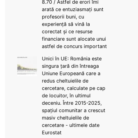
8.70 / Astfel de erori îmi
arată ce entuziasmați sunt
profesorii buni, cu
experiență să vină la
corectat și ce resurse
financiare sunt alocate unui
astfel de concurs important
Unici în UE: România este
singura țară din întreaga
Uniune Europeană care a
redus cheltuielile de
cercetare, calculate pe cap
de locuitor, în ultimul
deceniu. Între 2015-2025,
spațiul comunitar a crescut
masiv cheltuielile de
cercetare - ultimele date
Eurostat