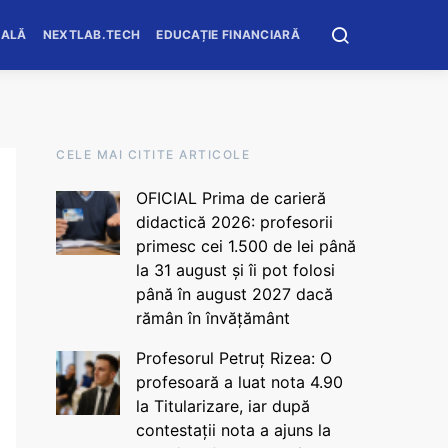
OALĂ
NEXTLAB.TECH
EDUCAȚIE FINANCIARĂ
CELE MAI CITITE ARTICOLE
OFICIAL Prima de carieră
didactică 2026: profesorii
primesc cei 1.500 de lei până
la 31 august și îi pot folosi
până în august 2027 dacă
rămân în învățământ
Profesorul Petruț Rizea: O
profesoară a luat nota 4.90
la Titularizare, iar după
contestații nota a ajuns la