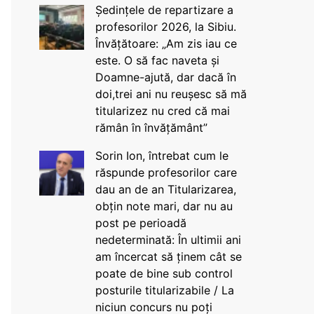
Ședințele de repartizare a
profesorilor 2026, la Sibiu.
Învățătoare: „Am zis iau ce
este. O să fac naveta și
Doamne-ajută, dar dacă în
doi,trei ani nu reușesc să mă
titularizez nu cred că mai
rămân în învățământ”
Sorin Ion, întrebat cum le
răspunde profesorilor care
dau an de an Titularizarea,
obțin note mari, dar nu au
post pe perioadă
nedeterminată: În ultimii ani
am încercat să ținem cât se
poate de bine sub control
posturile titularizabile / La
niciun concurs nu poți