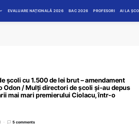
EVALUARE NAȚIONALĂ 2026
BAC 2026
PROFESORI
AI LA ȘC
 de școli cu 1.500 de lei brut – amendament
Odon / Mulți directori de școli și-au depus
rii mai mari premierului Ciolacu, într-o
d
5 comments