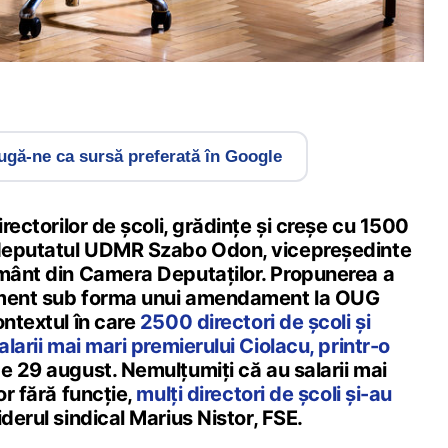
gă-ne ca sursă preferată în Google
irectorilor de școli, grădințe și creșe cu 1500
 deputatul UDMR Szabo Odon, vicepreședinte
ământ din Camera Deputaților. Propunerea a
ament sub forma unui amendament la OUG
ontextul în care
2500 directori de școli și
alarii mai mari premierului Ciolacu, printr-o
pe 29 august. Nemulțumiți că au salarii mai
or fără funcție,
mulți directori de școli și-au
iderul sindical Marius Nistor, FSE.